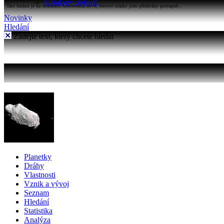
Katalogy objektů
Tato funkce je na stránkách Astronomia nová, testové otázky jsou přidávány postupně...
Novinky
Hledání
Zadejte text, který chcete hledat
Planetky
Dráhy
Vlastnosti
Vznik a vývoj
Seznam
Hledání
Statistika
Analýza