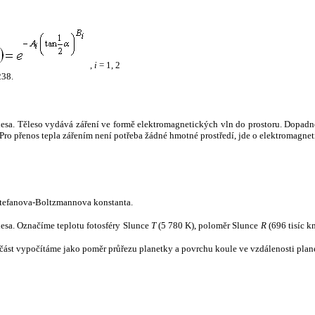
,
i
= 1, 2
238.
tělesa. Těleso vydává záření ve formě elektromagnetických vln do prostoru. Dopadne-l
u. Pro přenos tepla zářením není potřeba žádné hmotné prostředí, jde o elektromagnet
tefanova-Boltzmannova konstanta.
tělesa. Označíme teplotu fotosféry Slunce
T
(5 780 K), poloměr Slunce
R
(696 tisíc k
část vypočítáme jako poměr průřezu planetky a povrchu koule ve vzdálenosti plane