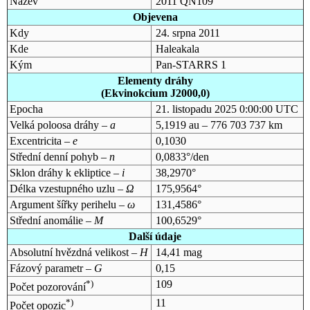
Název
2011 QN109
Objevena
Kdy
24. srpna 2011
Kde
Haleakala
Kým
Pan-STARRS 1
Elementy dráhy
(Ekvinokcium J2000,0)
Epocha
21. listopadu 2025 0:00:00 UTC
Velká poloosa dráhy –
a
5,1919 au – 776 703 737 km
Excentricita –
e
0,1030
Střední denní pohyb –
n
0,0833°/den
Sklon dráhy k ekliptice –
i
38,2970°
Délka vzestupného uzlu –
Ω
175,9564°
Argument šířky perihelu –
ω
131,4586°
Střední anomálie –
M
100,6529°
Další údaje
Absolutní hvězdná velikost –
H
14,41 mag
Fázový parametr –
G
0,15
*)
109
Počet pozorování
*)
11
Počet opozic