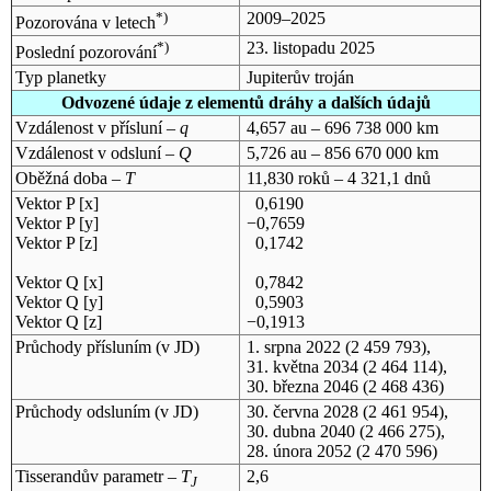
*)
2009–2025
Pozorována v letech
*)
23. listopadu 2025
Poslední pozorování
Typ planetky
Jupiterův troján
Odvozené údaje z elementů dráhy a dalších údajů
Vzdálenost v přísluní –
q
4,657 au – 696 738 000 km
Vzdálenost v odsluní –
Q
5,726 au – 856 670 000 km
Oběžná doba –
T
11,830 roků – 4 321,1 dnů
Vektor P [x]
0,6190
Vektor P [y]
−0,7659
Vektor P [z]
0,1742
Vektor Q [x]
0,7842
Vektor Q [y]
0,5903
Vektor Q [z]
−0,1913
Průchody přísluním (v
JD
)
1. srpna 2022
(2 459 793),
31. května 2034
(2 464 114),
30. března 2046
(2 468 436)
Průchody odsluním (v
JD
)
30. června 2028
(2 461 954),
30. dubna 2040
(2 466 275),
28. února 2052
(2 470 596)
Tisserandův parametr –
T
2,6
J