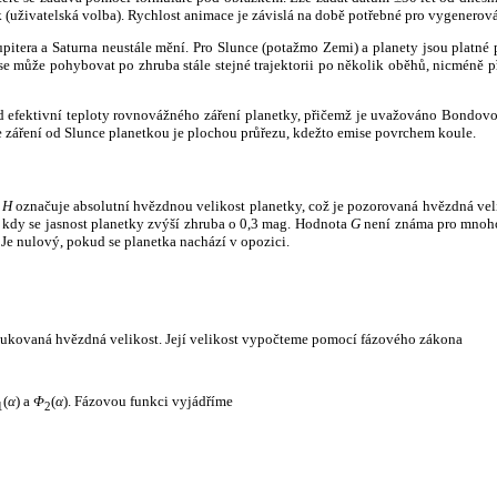
k (uživatelská volba). Rychlost animace je závislá na době potřebné pro vygenerová
itera a Saturna neustále mění. Pro Slunce (potažmo Zemi) a planety jsou platné p
 může pohybovat po zhruba stále stejné trajektorii po několik oběhů, nicméně při p
had efektivní teploty rovnovážného záření planetky, přičemž je uvažováno Bondov
záření od Slunce planetkou je plochou průřezu, kdežto emise povrchem koule.
e
H
označuje absolutní hvězdnou velikost planetky, což je pozorovaná hvězdná veli
i, kdy se jasnost planetky zvýší zhruba o 0,3 mag. Hodnota
G
není známa pro mnoho 
Je nulový, pokud se planetka nachází v opozici.
edukovaná hvězdná velikost. Její velikost vypočteme pomocí fázového zákona
(
α
) a
Φ
(
α
). Fázovou funkci vyjádříme
1
2