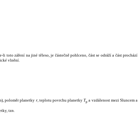
i toto záření na jiné těleso, je částečně pohlceno, část se odráží a část prochází
ické vlnění.
m), poloměr planetky
r
, teplotu povrchu planetky
T
a vzdálenost mezi Sluncem a
p
tky, tzn.