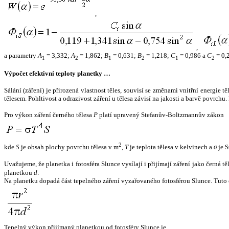
,
,
a parametry
A
= 3,332;
A
= 1,862;
B
= 0,631;
B
= 1,218;
C
= 0,986 a
C
= 0,
1
2
1
2
1
2
Výpočet efektivní teploty planetky …
Sálání (záření) je přirozená vlastnost těles, souvisí se změnami vnitřní energie 
tělesem. Pohltivost a odrazivost záření u tělesa závisí na jakosti a barvě povrch
Pro výkon záření černého tělesa
P
platí upravený Stefanův-Boltzmannův zákon
2
kde
S
je obsah plochy povrchu tělesa v m
,
T
je teplota tělesa v kelvinech a
σ
je S
Uvažujeme, že planetka i fotosféra Slunce vysílají i přijímají záření jako černá 
planetkou
d
.
Na planetku dopadá část tepelného záření vyzařovaného fotosférou Slunce. Tuto 
Tepelný výkon přijímaný planetkou od fotosféry Slunce je