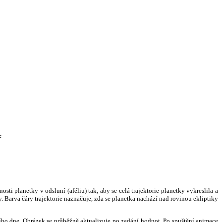
e
i planetky v odsluní (aféliu) tak, aby se celá trajektorie planetky vykreslila a
. Barva čáry trajektorie naznačuje, zda se planetka nachází nad rovinou ekliptiky
ního dne. Obrázek se průběžně aktualizuje po zadání hodnot. Po spuštění animace