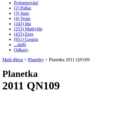
Pojmenování
(2) Pallas
(3) Juno
(4) Vesta
(243) Ida
(253) Mathylde
(433) Eros
(951) Gaspra
...další
Odkazy
Malá tělesa
>
Planetky
>
Planetka 2011 QN109
Planetka
2011 QN109