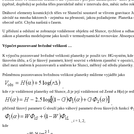
(zpětně, dopředu) se poloha těles pravidelně mění v intervalu den, měsíc nebo ro
Dráhové elementy kosmických těles ve Sluneční soustavě se vlivem gravitace Jup
závislé na mnoha faktorech - zejména na přesnosti, jakou požadujeme. Planetka se
obecně určit. Chyba narůstá s časem.
U přísluní a odsluní se zobrazuje vzdálenost objektu od Slunce, rychlost a od
zákon a planetku modelujeme jako kouli v termodynamické rovnováze. Absorpce 
Výpočet pozorované hvězdné velikosti …
K výpočtu pozorované hvězdné velikosti planetky je použit tzv. HG-systém, kd
fázovém úhlu, a
G
je fázový parametr, který souvisí s efektem zjasnění v opozic
úhel mezi směrem k pozorovateli a směrem ke Slunci, měřený od středu planetky. 
Průměrnou pozorovanou hvězdnou velikost planetky můžeme vyjádřit jako
,
kde
r
je vzdálenost planetky od Slunce,
Δ
je její vzdálenost od Země a
H
(
α
) je r
,
přičemž fázový parametr
G
slouží jako váhový parametr dvou fázových funkcí
Φ
,
i
= 1, 2,
kde