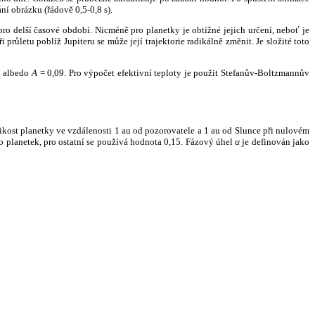
ní obrázku (řádově 0,5-0,8 s).
ro delší časové období. Nicméně pro planetky je obtížné jejich určení, neboť je
růletu poblíž Jupiteru se může její trajektorie radikálně změnit. Je složité toto
o albedo
A
= 0,09. Pro výpočet efektivní teploty je použit Stefanův-Boltzmannův
kost planetky ve vzdálenosti 1 au od pozorovatele a 1 au od Slunce při nulovém
planetek, pro ostatní se používá hodnota 0,15. Fázový úhel
α
je definován jako