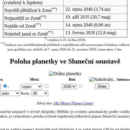
(vztažený k Jupiteru)
**)
22. srpna 2046
(3,74 au)
Největší přiblížení k Zemi
**)
19. září 2035
(20,7 mag)
Nejjasnější ze Země
**)
14. srpna 2040
(6,66 au)
Nejdále od Země
**)
13. června 2028
(22,8 mag)
Nejméně jasná ze Země
*)
vztaženo k 25. května 2026;
**)
hodnoty pro největší/nejmenší přiblížení a nejnižší/nejvyšší pozorovanou hvězdnou velikost
jsou spočítány pro období od 7. srpna 2026 do 31. prosince 2050 s intervalem 1 den.
Poloha planetky ve Sluneční soustavě
en
Měsíc
Rok
Animac
.
:
Body
:
Zdroj dat:
IAU Minor Planet Center
eční soustavě v rovině ekliptiky. Měřítko je zvoleno automaticky podle vzdálenost
not, je vykreslena i poloha (včetně trajektorií) některých planet Sluneční soustavy
, které se zadává pomocí formuláře pod obrázkem. Lze zadat datum ±50 let od dneš