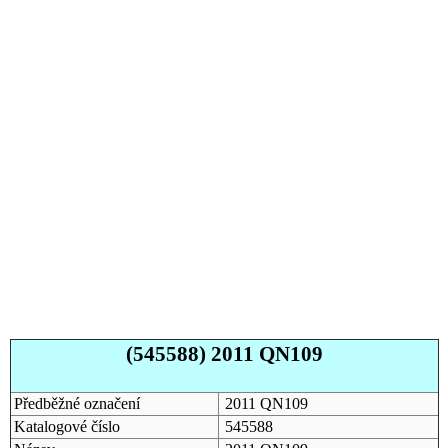
(545588) 2011 QN109
Předběžné označení
2011 QN109
Katalogové číslo
545588