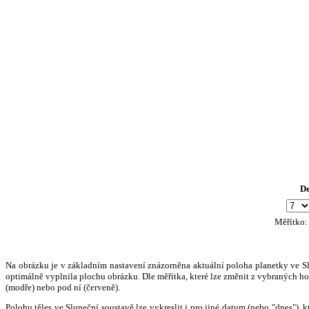
D
Měřítko
Na obrázku je v základním nastavení znázorněna aktuální poloha planetky ve Slun
optimálně vyplnila plochu obrázku. Dle měřítka, které lze změnit z vybraných hod
(modře) nebo pod ní (červeně).
Polohu těles ve Sluneční soustavě lze vykreslit i pro jiné datum (nebo "dnes")