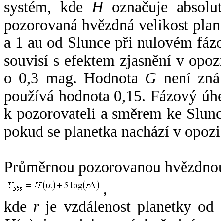
systém, kde
H
označuje absolut
pozorovaná hvězdná velikost plan
a 1 au od Slunce při nulovém fá
souvisí s efektem zjasnění v opoz
o 0,3 mag. Hodnota
G
není zná
používá hodnota 0,15. Fázový úh
k pozorovateli a směrem ke Slunc
pokud se planetka nachází v opozi
Průměrnou pozorovanou hvězdnou 
,
kde
r
je vzdálenost planetky od