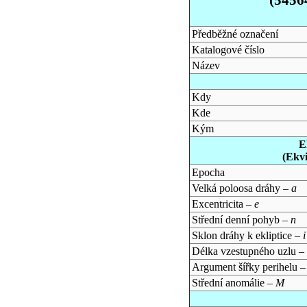
Předběžné označení
Katalogové číslo
Název
Kdy
Kde
Kým
E
(Ekv
Epocha
Velká poloosa dráhy –
a
Excentricita –
e
Střední denní pohyb –
n
Sklon dráhy k ekliptice –
i
Délka vzestupného uzlu –
Argument šířky perihelu 
Střední anomálie –
M