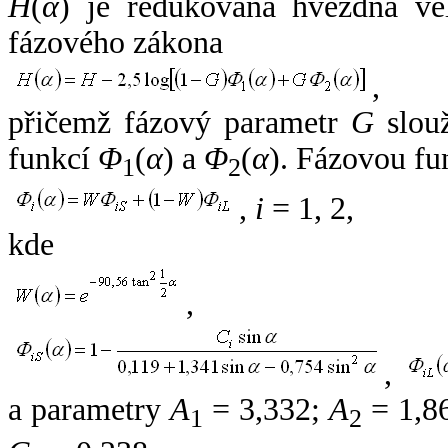
H
(
α
) je redukovaná hvězdná vel
fázového zákona
,
přičemž fázový parametr
G
slouž
funkcí
Φ
(
α
) a
Φ
(
α
). Fázovou fu
1
2
,
i
= 1, 2,
kde
,
,
a parametry
A
= 3,332;
A
= 1,8
1
2