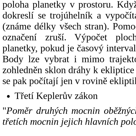
poloha planetky v prostoru. Kdy
dokreslí se trojúhelník a vypoč
(známe délky všech stran). Pomo
označení zruší. Výpočet ploch
planetky, pokud je časový interval
Body lze vybrat i mimo trajekto
zohledněn sklon dráhy k ekliptice
se pak počítají jen v rovině eklipti
Třetí Keplerův zákon
"
Poměr druhých mocnin oběžných
třetích mocnin jejich hlavních pol