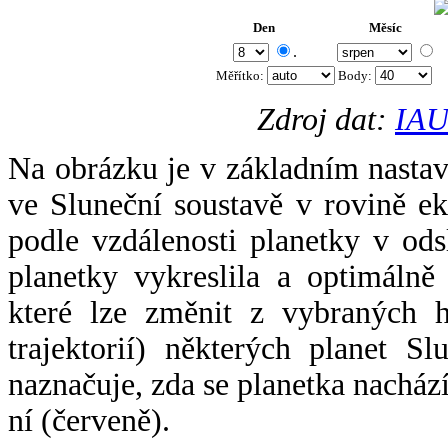
Den
Měsíc
.
Měřítko:
Body
:
Zdroj dat:
IAU
Na obrázku je v základním nastav
ve Sluneční soustavě v rovině ek
podle vzdálenosti planetky v odsl
planetky vykreslila a optimálně
které lze změnit z vybraných h
trajektorií) některých planet Sl
naznačuje, zda se planetka nacház
ní (červeně).