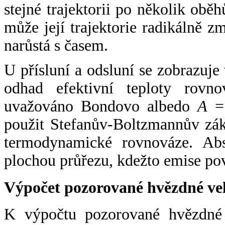
stejné trajektorii po několik oběh
může její trajektorie radikálně zm
narůstá s časem.
U přísluní a odsluní se zobrazuje
odhad efektivní teploty rovno
uvažováno Bondovo albedo
A
= 
použit Stefanův-Boltzmannův zák
termodynamické rovnováze. Abs
plochou průřezu, kdežto emise po
Výpočet pozorované hvězdné ve
K výpočtu pozorované hvězdné v