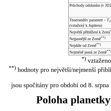
Průchody odsluním (v
JD
)
Tisserandův parametr –
T
J
(vztažený k Jupiteru)
Největší přiblížení k Zemi
**)
Nejjasnější ze Země
**)
Nejdále od Země
**
Nejméně jasná ze Země
*)
vztaženo
**)
hodnoty pro největší/nejmenší přibl
jsou spočítány pro období od 8. srpna
Poloha planetky