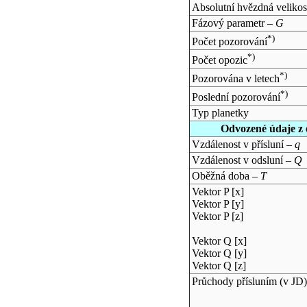
Absolutní hvězdná velikos
Fázový parametr –
G
*)
Počet pozorování
*)
Počet opozic
*)
Pozorována v letech
*)
Poslední pozorování
Typ planetky
Odvozené údaje z 
Vzdálenost v přísluní –
q
Vzdálenost v odsluní –
Q
Oběžná doba –
T
Vektor P [x]
Vektor P [y]
Vektor P [z]
Vektor Q [x]
Vektor Q [y]
Vektor Q [z]
Průchody přísluním (v
JD
)