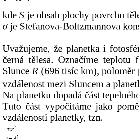
kde
S
je obsah plochy povrchu těl
σ
je Stefanova-Boltzmannova kons
Uvažujeme, že planetka i fotosfér
černá tělesa. Označíme teplotu 
Slunce
R
(696 tisíc km), poloměr
vzdálenost mezi Sluncem a plane
Na planetku dopadá část tepelnéh
Tuto část vypočítáme jako pomě
vzdálenosti planetky, tzn.