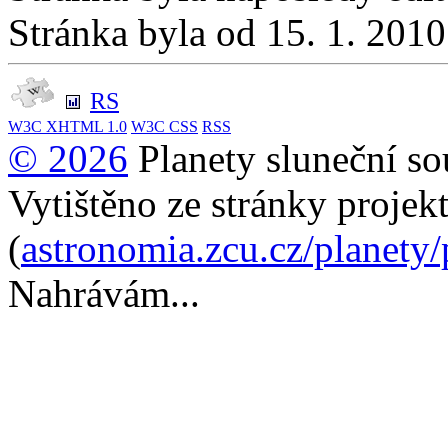
Stránka byla od 15. 1. 201
RS
W3C
XHTML 1.0
W3C
CSS
RSS
© 2026
Planety sluneční so
Vytištěno ze stránky projek
(
astronomia.zcu.cz/planety
Nahrávám...