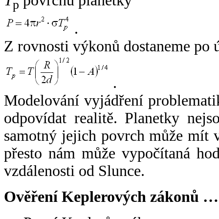
T
povrchu planetky
p
.
Z rovnosti výkonů dostaneme po 
.
Modelování vyjádření problemati
odpovídat realitě. Planetky nejso
samotný jejich povrch může mít v
přesto nám může vypočítaná hodn
vzdálenosti od Slunce.
Ověření Keplerových zákonů …