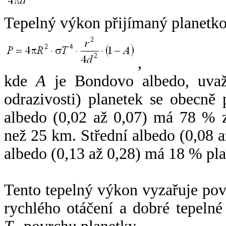
Tepelný výkon přijímaný planetko
,
kde
A
je Bondovo albedo, uvaž
odrazivosti) planetek se obecně
albedo (0,02 až 0,07) má 78 % z
než 25 km. Střední albedo (0,08 
albedo (0,13 až 0,28) má 18 % pla
Tento tepelný výkon vyzařuje po
rychlého otáčení a dobré tepelné