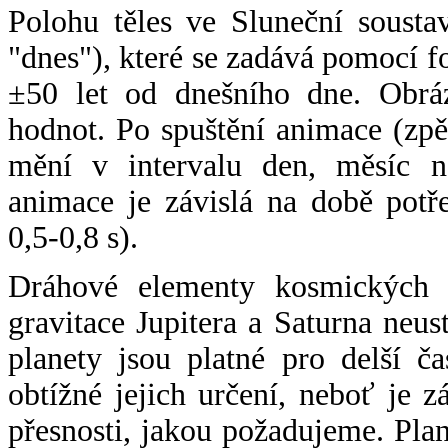
Polohu těles ve Sluneční sousta
"dnes"), které se zadává pomocí 
±50 let od dnešního dne. Obráz
hodnot. Po spuštění animace (zpě
mění v intervalu den, měsíc ne
animace je závislá na době potř
0,5-0,8 s).
Dráhové elementy kosmických t
gravitace Jupitera a Saturna neu
planety jsou platné pro delší č
obtížné jejich určení, neboť je 
přesnosti, jakou požadujeme. Pla