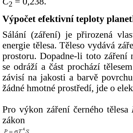
C
= 0,238.
2
Výpočet efektivní teploty plan
Sálání (záření) je přirozená vla
energie tělesa. Těleso vydává zá
prostoru. Dopadne-li toto záření n
se odráží a část prochází tělesem
závisí na jakosti a barvě povrch
žádné hmotné prostředí, jde o ele
Pro výkon záření černého tělesa
zákon