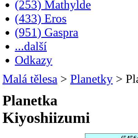
(253) Mathylde
(433) Eros
(951) Gaspra
...další
Odkazy
Malá tělesa
>
Planetky
>
Pl
Planetka
Kiyoshiizumi
(5456