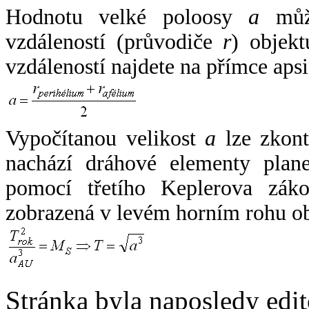
Hodnotu velké poloosy
a
může
vzdáleností (průvodiče
r
) objekt
vzdáleností najdete na přímce apsi
Vypočítanou velikost
a
lze zkont
nachází dráhové elementy plane
pomocí třetího Keplerova zák
zobrazená v levém horním rohu o
Stránka byla naposledy edi