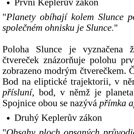
První Keplerův zákon
"
Planety obíhají kolem Slunce p
společném ohnisku je Slunce.
"
Poloha Slunce je vyznačena 
čtvereček znázorňuje polohu pr
zobrazeno modrým čtverečkem. Če
Bod na eliptické trajektorii, v n
přísluní
, bod, v němž je planet
Spojnice obou se nazývá
přímka a
Druhý Keplerův zákon
"
Obsahy ploch opsaných průvodič