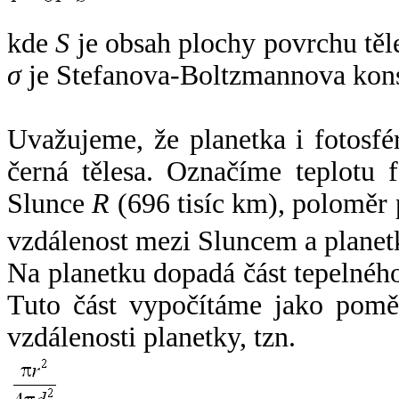
kde
S
je obsah plochy povrchu těl
σ
je Stefanova-Boltzmannova kons
Uvažujeme, že planetka i fotosfér
černá tělesa. Označíme teplotu 
Slunce
R
(696 tisíc km), poloměr
vzdálenost mezi Sluncem a plane
Na planetku dopadá část tepelnéh
Tuto část vypočítáme jako pomě
vzdálenosti planetky, tzn.