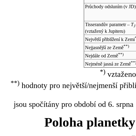
Průchody odsluním (v
JD
)
Tisserandův parametr –
T
J
(vztažený k Jupiteru)
Největší přiblížení k Zemi
**)
Nejjasnější ze Země
**)
Nejdále od Země
**
Nejméně jasná ze Země
*)
vztaženo
**)
hodnoty pro největší/nejmenší přibl
jsou spočítány pro období od 6. srpna
Poloha planetky