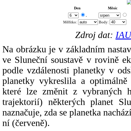
Den
Měsíc
.
Měřítko:
Body
:
Zdroj dat:
IAU
Na obrázku je v základním nastav
ve Sluneční soustavě v rovině ek
podle vzdálenosti planetky v odsl
planetky vykreslila a optimálně
které lze změnit z vybraných h
trajektorií) některých planet Sl
naznačuje, zda se planetka nacház
ní (červeně).