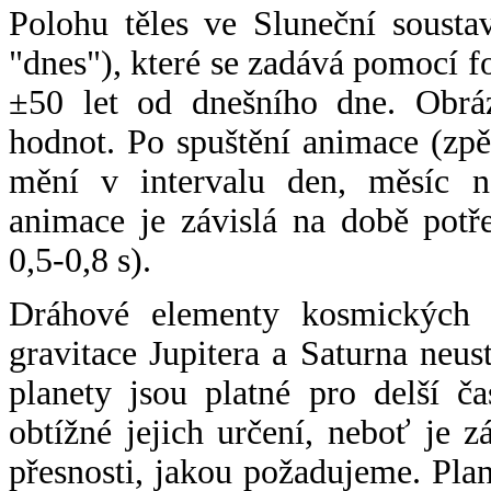
Polohu těles ve Sluneční sousta
"dnes"), které se zadává pomocí 
±50 let od dnešního dne. Obráz
hodnot. Po spuštění animace (zpě
mění v intervalu den, měsíc ne
animace je závislá na době potř
0,5-0,8 s).
Dráhové elementy kosmických t
gravitace Jupitera a Saturna neu
planety jsou platné pro delší č
obtížné jejich určení, neboť je 
přesnosti, jakou požadujeme. Pla