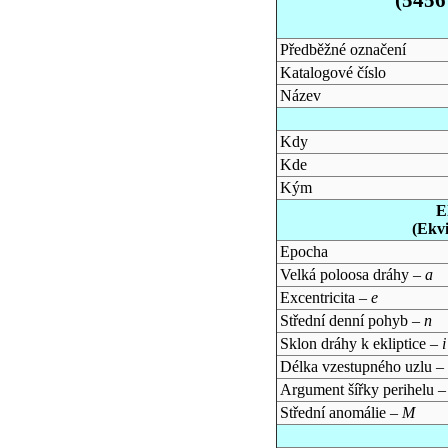
Předběžné označení
Katalogové číslo
Název
Kdy
Kde
Kým
E
(Ekv
Epocha
Velká poloosa dráhy –
a
Excentricita –
e
Střední denní pohyb –
n
Sklon dráhy k ekliptice –
i
Délka vzestupného uzlu –
Argument šířky perihelu 
Střední anomálie –
M