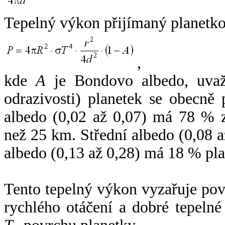
Tepelný výkon přijímaný planetko
,
kde
A
je Bondovo albedo, uvaž
odrazivosti) planetek se obecně
albedo (0,02 až 0,07) má 78 % z
než 25 km. Střední albedo (0,08 
albedo (0,13 až 0,28) má 18 % pla
Tento tepelný výkon vyzařuje po
rychlého otáčení a dobré tepelné