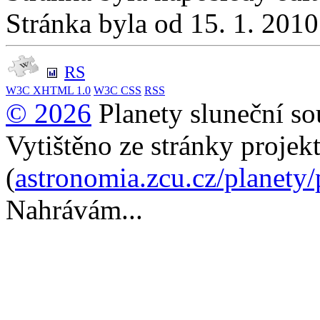
Stránka byla od 15. 1. 201
RS
W3C
XHTML 1.0
W3C
CSS
RSS
© 2026
Planety sluneční so
Vytištěno ze stránky projek
(
astronomia.zcu.cz/planety
Nahrávám...