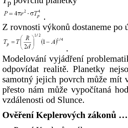
T
povrchu planetky
p
.
Z rovnosti výkonů dostaneme po 
.
Modelování vyjádření problemati
odpovídat realitě. Planetky nejso
samotný jejich povrch může mít v
přesto nám může vypočítaná hodn
vzdálenosti od Slunce.
Ověření Keplerových zákonů …