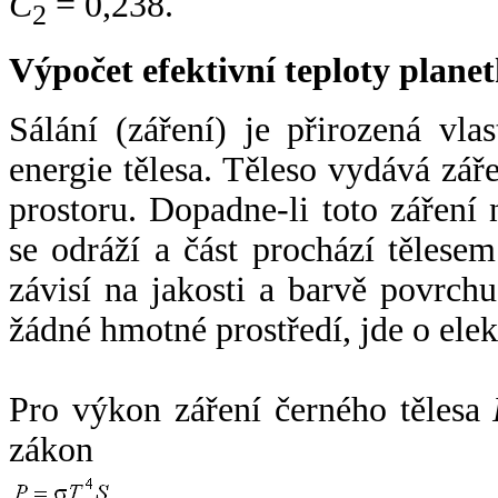
C
= 0,238.
2
Výpočet efektivní teploty plan
Sálání (záření) je přirozená vla
energie tělesa. Těleso vydává zá
prostoru. Dopadne-li toto záření n
se odráží a část prochází tělesem
závisí na jakosti a barvě povrch
žádné hmotné prostředí, jde o ele
Pro výkon záření černého tělesa
zákon