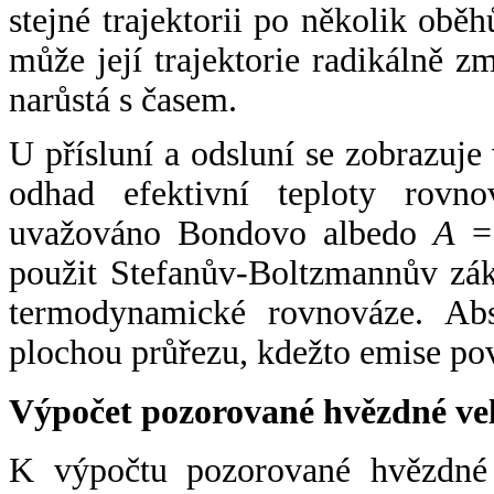
stejné trajektorii po několik oběh
může její trajektorie radikálně zm
narůstá s časem.
U přísluní a odsluní se zobrazuje
odhad efektivní teploty rovno
uvažováno Bondovo albedo
A
= 
použit Stefanův-Boltzmannův zák
termodynamické rovnováze. Abs
plochou průřezu, kdežto emise po
Výpočet pozorované hvězdné ve
K výpočtu pozorované hvězdné v