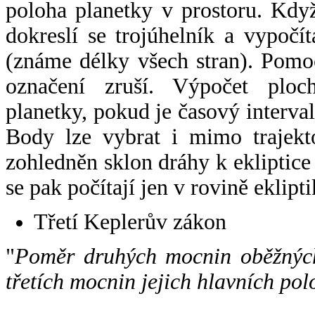
poloha planetky v prostoru. Kdy
dokreslí se trojúhelník a vypoč
(známe délky všech stran). Pomo
označení zruší. Výpočet ploch
planetky, pokud je časový interval
Body lze vybrat i mimo trajekto
zohledněn sklon dráhy k ekliptice
se pak počítají jen v rovině eklipti
Třetí Keplerův zákon
"
Poměr druhých mocnin oběžných
třetích mocnin jejich hlavních pol