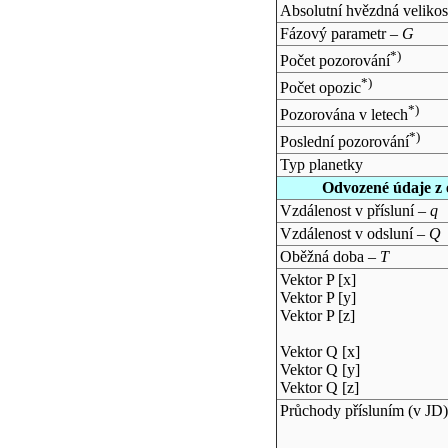
Absolutní hvězdná velikos
Fázový parametr –
G
*)
Počet pozorování
*)
Počet opozic
*)
Pozorována v letech
*)
Poslední pozorování
Typ planetky
Odvozené údaje z 
Vzdálenost v přísluní –
q
Vzdálenost v odsluní –
Q
Oběžná doba –
T
Vektor P [x]
Vektor P [y]
Vektor P [z]
Vektor Q [x]
Vektor Q [y]
Vektor Q [z]
Průchody přísluním (v
JD
)