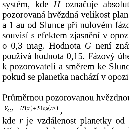
systém, kde
H
označuje absolut
pozorovaná hvězdná velikost plan
a 1 au od Slunce při nulovém fá
souvisí s efektem zjasnění v opoz
o 0,3 mag. Hodnota
G
není zná
používá hodnota 0,15. Fázový úh
k pozorovateli a směrem ke Slunc
pokud se planetka nachází v opozi
Průměrnou pozorovanou hvězdnou 
,
kde
r
je vzdálenost planetky od