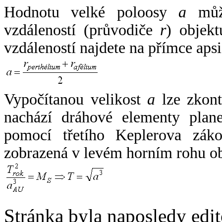
Hodnotu velké poloosy
a
může
vzdáleností (průvodiče
r
) objekt
vzdáleností najdete na přímce apsi
Vypočítanou velikost
a
lze zkont
nachází dráhové elementy plane
pomocí třetího Keplerova zák
zobrazená v levém horním rohu o
Stránka byla naposledy edi