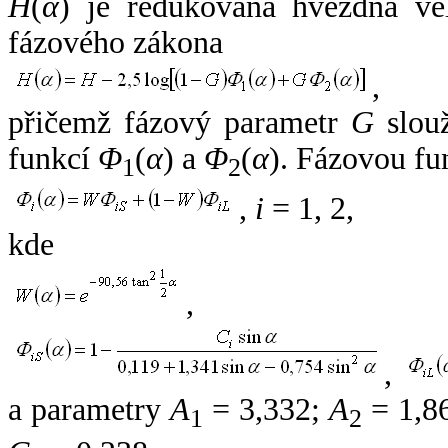
H
(
α
) je redukovaná hvězdná vel
fázového zákona
,
přičemž fázový parametr
G
slouž
funkcí
Φ
(
α
) a
Φ
(
α
). Fázovou fu
1
2
,
i
= 1, 2,
kde
,
,
a parametry
A
= 3,332;
A
= 1,8
1
2