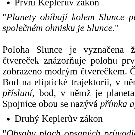
První Keplerův zákon
"
Planety obíhají kolem Slunce p
společném ohnisku je Slunce.
"
Poloha Slunce je vyznačena 
čtvereček znázorňuje polohu pr
zobrazeno modrým čtverečkem. Če
Bod na eliptické trajektorii, v n
přísluní
, bod, v němž je planet
Spojnice obou se nazývá
přímka a
Druhý Keplerův zákon
"
Obsahy ploch opsaných průvodič