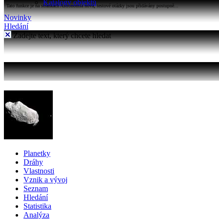
Katalogy objektů
Tato funkce je na stránkách Astronomia nová, testové otázky jsou přidávány postupně...
Novinky
Hledání
Zadejte text, který chcete hledat
Planetky
Dráhy
Vlastnosti
Vznik a vývoj
Seznam
Hledání
Statistika
Analýza