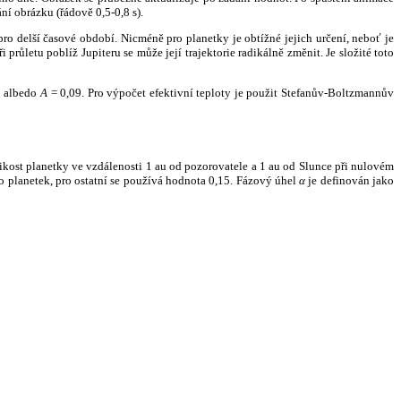
ní obrázku (řádově 0,5-0,8 s).
ro delší časové období. Nicméně pro planetky je obtížné jejich určení, neboť je
růletu poblíž Jupiteru se může její trajektorie radikálně změnit. Je složité toto
o albedo
A
= 0,09. Pro výpočet efektivní teploty je použit Stefanův-Boltzmannův
kost planetky ve vzdálenosti 1 au od pozorovatele a 1 au od Slunce při nulovém
planetek, pro ostatní se používá hodnota 0,15. Fázový úhel
α
je definován jako