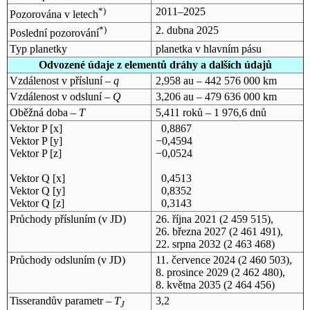
*)
2011–2025
Pozorována v letech
*)
2. dubna 2025
Poslední pozorování
Typ planetky
planetka v hlavním pásu
Odvozené údaje z elementů dráhy a dalších údajů
Vzdálenost v přísluní –
q
2,958 au – 442 576 000 km
Vzdálenost v odsluní –
Q
3,206 au – 479 636 000 km
Oběžná doba –
T
5,411 roků – 1 976,6 dnů
Vektor P [x]
0,8867
Vektor P [y]
−0,4594
Vektor P [z]
−0,0524
Vektor Q [x]
0,4513
Vektor Q [y]
0,8352
Vektor Q [z]
0,3143
Průchody přísluním (v
JD
)
26. října 2021
(2 459 515),
26. března 2027
(2 461 491),
22. srpna 2032
(2 463 468)
Průchody odsluním (v
JD
)
11. července 2024
(2 460 503),
8. prosince 2029
(2 462 480),
8. května 2035
(2 464 456)
Tisserandův parametr –
T
3,2
J