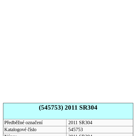
(545753) 2011 SR304
Předběžné označení
2011 SR304
Katalogové číslo
545753