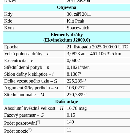
Název
2011 SR304
Objevena
Kdy
30. září 2011
Kde
Kitt Peak
Kým
Spacewatch
Elementy dráhy
(Ekvinokcium J2000,0)
Epocha
21. listopadu 2025 0:00:00 UTC
Velká poloosa dráhy –
a
3,0823 au – 461 106 325 km
Excentricita –
e
0,0402
Střední denní pohyb –
n
0,1821°/den
Sklon dráhy k ekliptice –
i
8,1387°
Délka vzestupného uzlu –
Ω
225,2894°
Argument šířky perihelu –
ω
108,0277°
Střední anomálie –
M
270,7899°
Další údaje
Absolutní hvězdná velikost –
H
16,78 mag
Fázový parametr –
G
0,15
*)
140
Počet pozorování
*)
11
Počet opozic