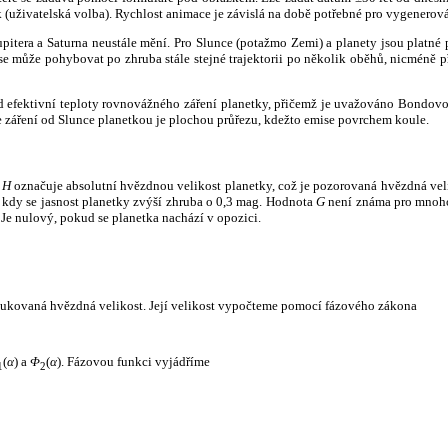
k (uživatelská volba). Rychlost animace je závislá na době potřebné pro vygenerová
itera a Saturna neustále mění. Pro Slunce (potažmo Zemi) a planety jsou platné p
 může pohybovat po zhruba stále stejné trajektorii po několik oběhů, nicméně při p
had efektivní teploty rovnovážného záření planetky, přičemž je uvažováno Bondov
záření od Slunce planetkou je plochou průřezu, kdežto emise povrchem koule.
e
H
označuje absolutní hvězdnou velikost planetky, což je pozorovaná hvězdná veli
i, kdy se jasnost planetky zvýší zhruba o 0,3 mag. Hodnota
G
není známa pro mnoho 
Je nulový, pokud se planetka nachází v opozici.
edukovaná hvězdná velikost. Její velikost vypočteme pomocí fázového zákona
(
α
) a
Φ
(
α
). Fázovou funkci vyjádříme
1
2