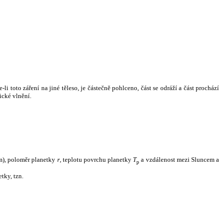
i toto záření na jiné těleso, je částečně pohlceno, část se odráží a část prochází
ické vlnění.
m), poloměr planetky
r
, teplotu povrchu planetky
T
a vzdálenost mezi Sluncem a
p
tky, tzn.