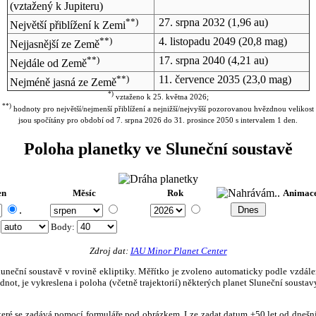
(vztažený k Jupiteru)
**)
27. srpna 2032
(1,96 au)
Největší přiblížení k Zemi
**)
4. listopadu 2049
(20,8 mag)
Nejjasnější ze Země
**)
17. srpna 2040
(4,21 au)
Nejdále od Země
**)
11. července 2035
(23,0 mag)
Nejméně jasná ze Země
*)
vztaženo k 25. května 2026;
**)
hodnoty pro největší/nejmenší přiblížení a nejnižší/nejvyšší pozorovanou hvězdnou velikost
jsou spočítány pro období od 7. srpna 2026 do 31. prosince 2050 s intervalem 1 den.
Poloha planetky ve Sluneční soustavě
en
Měsíc
Rok
Animac
.
:
Body
:
Zdroj dat:
IAU Minor Planet Center
eční soustavě v rovině ekliptiky. Měřítko je zvoleno automaticky podle vzdálenost
not, je vykreslena i poloha (včetně trajektorií) některých planet Sluneční soustavy
, které se zadává pomocí formuláře pod obrázkem. Lze zadat datum ±50 let od dneš