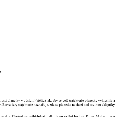
e
i planetky v odsluní (aféliu) tak, aby se celá trajektorie planetky vykreslila a
. Barva čáry trajektorie naznačuje, zda se planetka nachází nad rovinou ekliptiky
ního dne. Obrázek se průběžně aktualizuje po zadání hodnot. Po spuštění animace