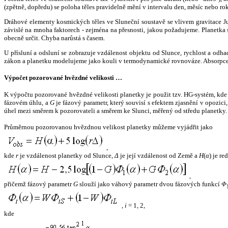
(zpětně, dopředu) se poloha těles pravidelně mění v intervalu den, měsíc nebo ro
Dráhové elementy kosmických těles ve Sluneční soustavě se vlivem gravitace Jup
závislé na mnoha faktorech - zejména na přesnosti, jakou požadujeme. Planetka se
obecně určit. Chyba narůstá s časem.
U přísluní a odsluní se zobrazuje vzdálenost objektu od Slunce, rychlost a od
zákon a planetku modelujeme jako kouli v termodynamické rovnováze. Absorpce 
Výpočet pozorované hvězdné velikosti …
K výpočtu pozorované hvězdné velikosti planetky je použit tzv. HG-systém, kd
fázovém úhlu, a
G
je fázový parametr, který souvisí s efektem zjasnění v opozic
úhel mezi směrem k pozorovateli a směrem ke Slunci, měřený od středu planetky. 
Průměrnou pozorovanou hvězdnou velikost planetky můžeme vyjádřit jako
,
kde
r
je vzdálenost planetky od Slunce,
Δ
je její vzdálenost od Země a
H
(
α
) je r
,
přičemž fázový parametr
G
slouží jako váhový parametr dvou fázových funkcí
Φ
,
i
= 1, 2,
kde