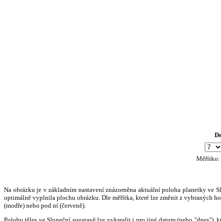
D
Měřítko
Na obrázku je v základním nastavení znázorněna aktuální poloha planetky ve Slun
optimálně vyplnila plochu obrázku. Dle měřítka, které lze změnit z vybraných hod
(modře) nebo pod ní (červeně).
Polohu těles ve Sluneční soustavě lze vykreslit i pro jiné datum (nebo "dnes")