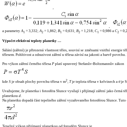
,
,
a parametry
A
= 3,332;
A
= 1,862;
B
= 0,631;
B
= 1,218;
C
= 0,986 a
C
= 0,
1
2
1
2
1
2
Výpočet efektivní teploty planetky …
Sálání (záření) je přirozená vlastnost těles, souvisí se změnami vnitřní energie 
tělesem. Pohltivost a odrazivost záření u tělesa závisí na jakosti a barvě povrch
Pro výkon záření černého tělesa
P
platí upravený Stefanův-Boltzmannův zákon
2
kde
S
je obsah plochy povrchu tělesa v m
,
T
je teplota tělesa v kelvinech a
σ
je S
Uvažujeme, že planetka i fotosféra Slunce vysílají i přijímají záření jako černá 
planetkou
d
.
Na planetku dopadá část tepelného záření vyzařovaného fotosférou Slunce. Tuto 
Tepelný výkon přijímaný planetkou od fotosféry Slunce je