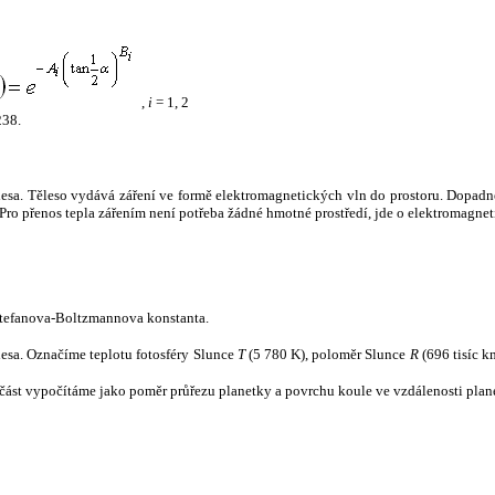
,
i
= 1, 2
238.
tělesa. Těleso vydává záření ve formě elektromagnetických vln do prostoru. Dopadne-l
u. Pro přenos tepla zářením není potřeba žádné hmotné prostředí, jde o elektromagnet
tefanova-Boltzmannova konstanta.
tělesa. Označíme teplotu fotosféry Slunce
T
(5 780 K), poloměr Slunce
R
(696 tisíc k
část vypočítáme jako poměr průřezu planetky a povrchu koule ve vzdálenosti plane