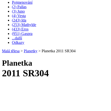
Pojmenování
(2) Pallas
(3) Juno
(4) Vesta
(243) Ida
(253) Mathylde
(433) Eros
(951) Gaspra
...další
Odkazy
Malá tělesa
>
Planetky
>
Planetka 2011 SR304
Planetka
2011 SR304