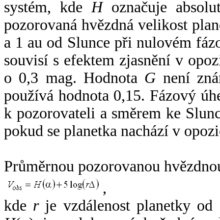
systém, kde
H
označuje absolut
pozorovaná hvězdná velikost plan
a 1 au od Slunce při nulovém fá
souvisí s efektem zjasnění v opoz
o 0,3 mag. Hodnota
G
není zná
používá hodnota 0,15. Fázový úh
k pozorovateli a směrem ke Slunc
pokud se planetka nachází v opozi
Průměrnou pozorovanou hvězdnou 
,
kde
r
je vzdálenost planetky od