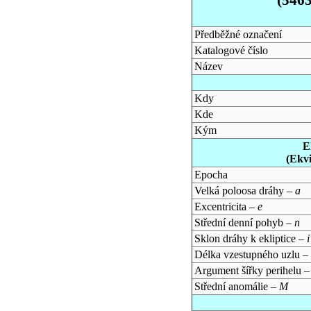
Předběžné označení
Katalogové číslo
Název
Kdy
Kde
Kým
E
(Ekv
Epocha
Velká poloosa dráhy –
a
Excentricita –
e
Střední denní pohyb –
n
Sklon dráhy k ekliptice –
i
Délka vzestupného uzlu –
Argument šířky perihelu 
Střední anomálie –
M