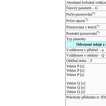
Absolutní hvězdná velikos
Fázový parametr –
G
*)
Počet pozorování
*)
Počet opozic
*)
Pozorována v letech
*)
Poslední pozorování
Typ planetky
Odvozené údaje z 
Vzdálenost v přísluní –
q
Vzdálenost v odsluní –
Q
Oběžná doba –
T
Vektor P [x]
Vektor P [y]
Vektor P [z]
Vektor Q [x]
Vektor Q [y]
Vektor Q [z]
Průchody přísluním (v
JD
)