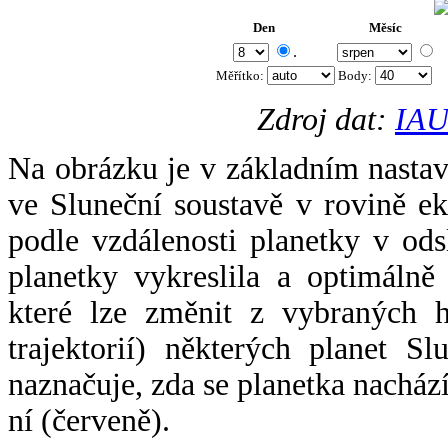
Den
Měsíc
.
Měřítko:
Body
:
Zdroj dat:
IAU
Na obrázku je v základním nastav
ve Sluneční soustavě v rovině ek
podle vzdálenosti planetky v odsl
planetky vykreslila a optimálně
které lze změnit z vybraných h
trajektorií) některých planet Sl
naznačuje, zda se planetka nacház
ní (červeně).