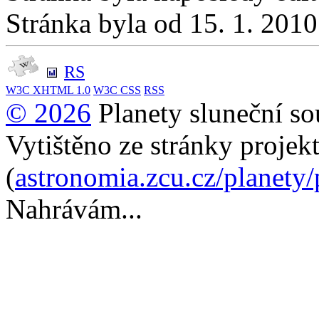
Stránka byla od 15. 1. 201
RS
W3C
XHTML 1.0
W3C
CSS
RSS
© 2026
Planety sluneční so
Vytištěno ze stránky projek
(
astronomia.zcu.cz/planety
Nahrávám...