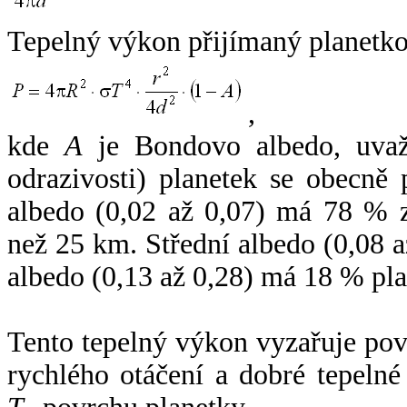
Tepelný výkon přijímaný planetko
,
kde
A
je Bondovo albedo, uvaž
odrazivosti) planetek se obecně
albedo (0,02 až 0,07) má 78 % z
než 25 km. Střední albedo (0,08 
albedo (0,13 až 0,28) má 18 % pla
Tento tepelný výkon vyzařuje po
rychlého otáčení a dobré tepelné