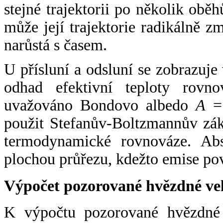
stejné trajektorii po několik oběh
může její trajektorie radikálně zm
narůstá s časem.
U přísluní a odsluní se zobrazuje
odhad efektivní teploty rovno
uvažováno Bondovo albedo
A
= 
použit Stefanův-Boltzmannův zák
termodynamické rovnováze. Abs
plochou průřezu, kdežto emise po
Výpočet pozorované hvězdné ve
K výpočtu pozorované hvězdné v