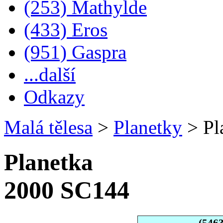
(253) Mathylde
(433) Eros
(951) Gaspra
...další
Odkazy
Malá tělesa
>
Planetky
>
Pl
Planetka
2000 SC144
(546