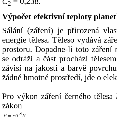
C
= 0,238.
2
Výpočet efektivní teploty plan
Sálání (záření) je přirozená vla
energie tělesa. Těleso vydává zá
prostoru. Dopadne-li toto záření n
se odráží a část prochází tělesem
závisí na jakosti a barvě povrch
žádné hmotné prostředí, jde o ele
Pro výkon záření černého tělesa
zákon