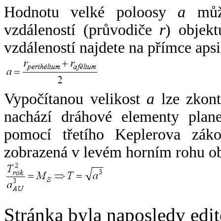
Hodnotu velké poloosy
a
může
vzdáleností (průvodiče
r
) objekt
vzdáleností najdete na přímce apsi
Vypočítanou velikost
a
lze zkont
nachází dráhové elementy plane
pomocí třetího Keplerova zák
zobrazená v levém horním rohu o
Stránka byla naposledy edi