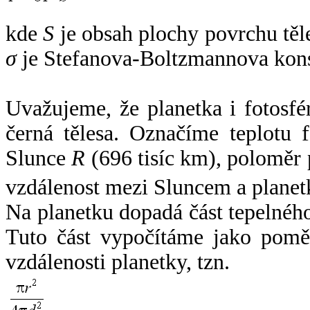
kde
S
je obsah plochy povrchu těl
σ
je Stefanova-Boltzmannova kons
Uvažujeme, že planetka i fotosfér
černá tělesa. Označíme teplotu 
Slunce
R
(696 tisíc km), poloměr
vzdálenost mezi Sluncem a plane
Na planetku dopadá část tepelnéh
Tuto část vypočítáme jako pomě
vzdálenosti planetky, tzn.