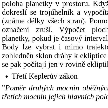
poloha planetky v prostoru. Kdy
dokreslí se trojúhelník a vypoč
(známe délky všech stran). Pomo
označení zruší. Výpočet ploch
planetky, pokud je časový interval
Body lze vybrat i mimo trajekto
zohledněn sklon dráhy k ekliptice
se pak počítají jen v rovině eklipti
Třetí Keplerův zákon
"
Poměr druhých mocnin oběžných
třetích mocnin jejich hlavních pol