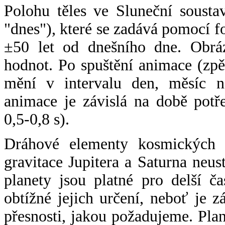
Polohu těles ve Sluneční sousta
"dnes"), které se zadává pomocí 
±50 let od dnešního dne. Obráz
hodnot. Po spuštění animace (zpě
mění v intervalu den, měsíc ne
animace je závislá na době potř
0,5-0,8 s).
Dráhové elementy kosmických t
gravitace Jupitera a Saturna neu
planety jsou platné pro delší č
obtížné jejich určení, neboť je 
přesnosti, jakou požadujeme. Pla