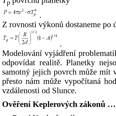
T
povrchu planetky
p
.
Z rovnosti výkonů dostaneme po 
.
Modelování vyjádření problemati
odpovídat realitě. Planetky nejso
samotný jejich povrch může mít v
přesto nám může vypočítaná hodn
vzdálenosti od Slunce.
Ověření Keplerových zákonů …