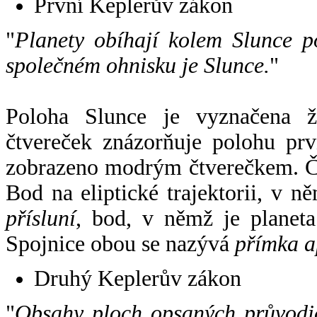
První Keplerův zákon
"
Planety obíhají kolem Slunce p
společném ohnisku je Slunce.
"
Poloha Slunce je vyznačena 
čtvereček znázorňuje polohu pr
zobrazeno modrým čtverečkem. Če
Bod na eliptické trajektorii, v n
přísluní
, bod, v němž je planet
Spojnice obou se nazývá
přímka a
Druhý Keplerův zákon
"
Obsahy ploch opsaných průvodič