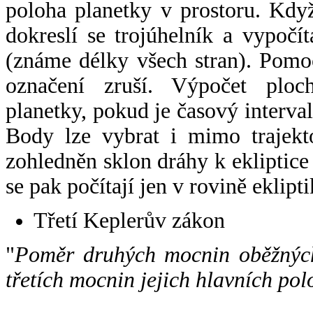
poloha planetky v prostoru. Kdy
dokreslí se trojúhelník a vypoč
(známe délky všech stran). Pomo
označení zruší. Výpočet ploch
planetky, pokud je časový interval
Body lze vybrat i mimo trajekto
zohledněn sklon dráhy k ekliptice
se pak počítají jen v rovině eklipti
Třetí Keplerův zákon
"
Poměr druhých mocnin oběžných
třetích mocnin jejich hlavních pol