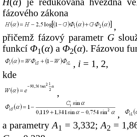
H
(
α
) je redukovaná hvězdná vel
fázového zákona
,
přičemž fázový parametr
G
slouž
funkcí
Φ
(
α
) a
Φ
(
α
). Fázovou fu
1
2
,
i
= 1, 2,
kde
,
,
a parametry
A
= 3,332;
A
= 1,8
1
2