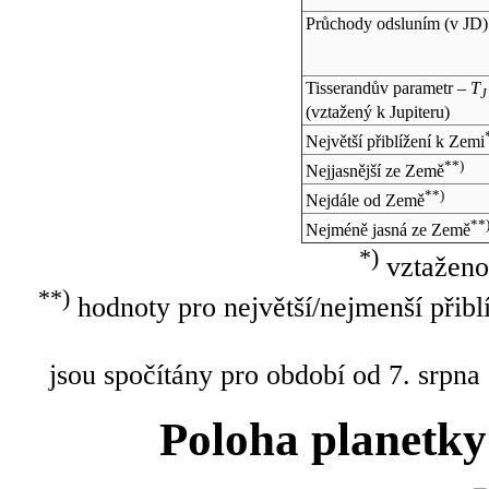
Průchody odsluním (v
JD
)
Tisserandův parametr –
T
J
(vztažený k Jupiteru)
Největší přiblížení k Zemi
**)
Nejjasnější ze Země
**)
Nejdále od Země
**
Nejméně jasná ze Země
*)
vztaženo
**)
hodnoty pro největší/nejmenší přibl
jsou spočítány pro období od 7. srpna
Poloha planetky