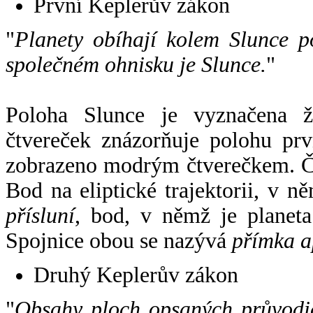
První Keplerův zákon
"
Planety obíhají kolem Slunce p
společném ohnisku je Slunce.
"
Poloha Slunce je vyznačena 
čtvereček znázorňuje polohu pr
zobrazeno modrým čtverečkem. Če
Bod na eliptické trajektorii, v n
přísluní
, bod, v němž je planet
Spojnice obou se nazývá
přímka a
Druhý Keplerův zákon
"
Obsahy ploch opsaných průvodič