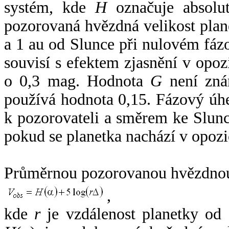
systém, kde
H
označuje absolut
pozorovaná hvězdná velikost plan
a 1 au od Slunce při nulovém fá
souvisí s efektem zjasnění v opoz
o 0,3 mag. Hodnota
G
není zná
používá hodnota 0,15. Fázový úh
k pozorovateli a směrem ke Slunc
pokud se planetka nachází v opozi
Průměrnou pozorovanou hvězdnou 
,
kde
r
je vzdálenost planetky od