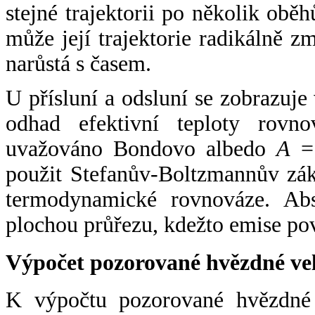
stejné trajektorii po několik oběh
může její trajektorie radikálně zm
narůstá s časem.
U přísluní a odsluní se zobrazuje
odhad efektivní teploty rovno
uvažováno Bondovo albedo
A
= 
použit Stefanův-Boltzmannův zák
termodynamické rovnováze. Abs
plochou průřezu, kdežto emise po
Výpočet pozorované hvězdné ve
K výpočtu pozorované hvězdné v