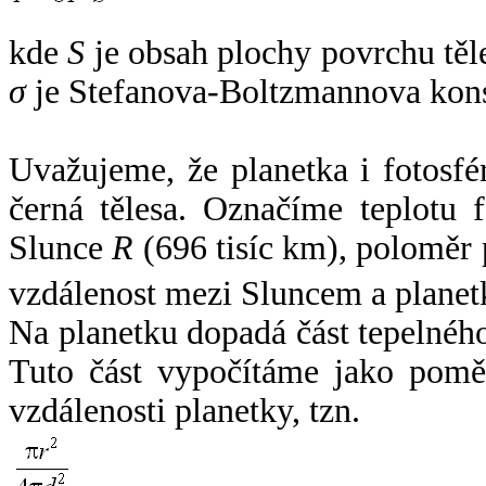
kde
S
je obsah plochy povrchu těl
σ
je Stefanova-Boltzmannova kons
Uvažujeme, že planetka i fotosfér
černá tělesa. Označíme teplotu 
Slunce
R
(696 tisíc km), poloměr
vzdálenost mezi Sluncem a plane
Na planetku dopadá část tepelnéh
Tuto část vypočítáme jako pomě
vzdálenosti planetky, tzn.