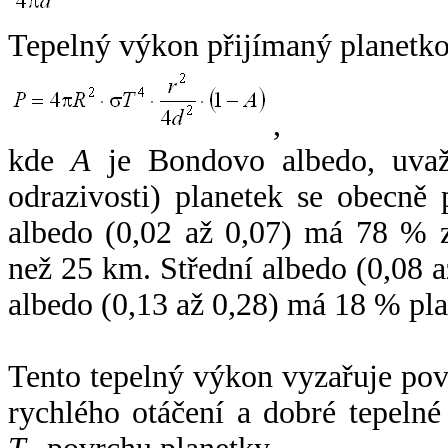
Tepelný výkon přijímaný planetko
,
kde
A
je Bondovo albedo, uvaž
odrazivosti) planetek se obecně
albedo (0,02 až 0,07) má 78 % z
než 25 km. Střední albedo (0,08 
albedo (0,13 až 0,28) má 18 % pla
Tento tepelný výkon vyzařuje po
rychlého otáčení a dobré tepelné