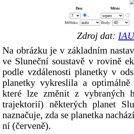
Den
Měsíc
.
Měřítko:
Body
:
Zdroj dat:
IAU
Na obrázku je v základním nastav
ve Sluneční soustavě v rovině ek
podle vzdálenosti planetky v odsl
planetky vykreslila a optimálně
které lze změnit z vybraných h
trajektorií) některých planet Sl
naznačuje, zda se planetka nacház
ní (červeně).