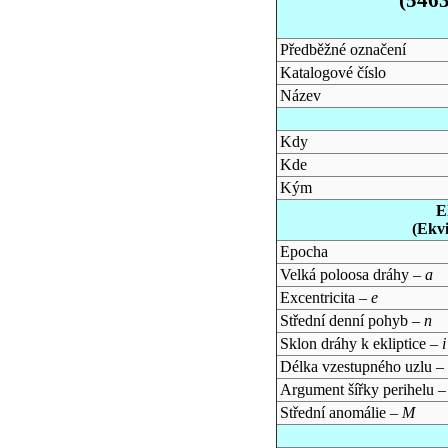
Předběžné označení
Katalogové číslo
Název
Kdy
Kde
Kým
E
(Ekv
Epocha
Velká poloosa dráhy –
a
Excentricita –
e
Střední denní pohyb –
n
Sklon dráhy k ekliptice –
i
Délka vzestupného uzlu –
Argument šířky perihelu 
Střední anomálie –
M