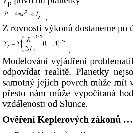
T
povrchu planetky
p
.
Z rovnosti výkonů dostaneme po 
.
Modelování vyjádření problemati
odpovídat realitě. Planetky nejso
samotný jejich povrch může mít v
přesto nám může vypočítaná hodn
vzdálenosti od Slunce.
Ověření Keplerových zákonů …