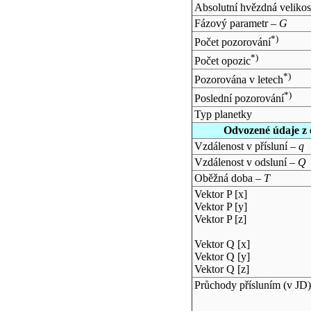
Absolutní hvězdná velikos
Fázový parametr –
G
*)
Počet pozorování
*)
Počet opozic
*)
Pozorována v letech
*)
Poslední pozorování
Typ planetky
Odvozené údaje z 
Vzdálenost v přísluní –
q
Vzdálenost v odsluní –
Q
Oběžná doba –
T
Vektor P [x]
Vektor P [y]
Vektor P [z]
Vektor Q [x]
Vektor Q [y]
Vektor Q [z]
Průchody přísluním (v
JD
)