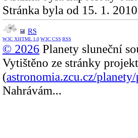
Stránka byla od 15. 1. 201
RS
W3C
XHTML 1.0
W3C
CSS
RSS
© 2026
Planety sluneční so
Vytištěno ze stránky projek
(
astronomia.zcu.cz/planety
Nahrávám...