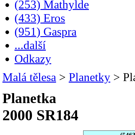
(253) Mathylde
(433) Eros
(951) Gaspra
...další
Odkazy
Malá tělesa
>
Planetky
>
Pl
Planetka
2000 SR184
(546