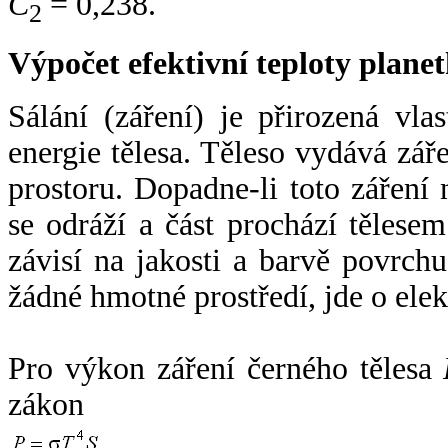
C
= 0,238.
2
Výpočet efektivní teploty plan
Sálání (záření) je přirozená vla
energie tělesa. Těleso vydává zá
prostoru. Dopadne-li toto záření n
se odráží a část prochází tělesem
závisí na jakosti a barvě povrch
žádné hmotné prostředí, jde o ele
Pro výkon záření černého tělesa
zákon