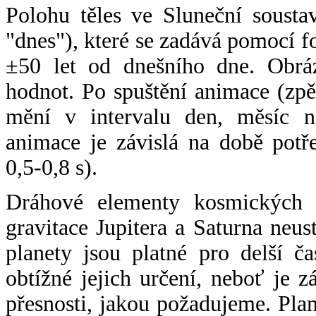
Polohu těles ve Sluneční sousta
"dnes"), které se zadává pomocí 
±50 let od dnešního dne. Obráz
hodnot. Po spuštění animace (zpě
mění v intervalu den, měsíc ne
animace je závislá na době potř
0,5-0,8 s).
Dráhové elementy kosmických t
gravitace Jupitera a Saturna neu
planety jsou platné pro delší č
obtížné jejich určení, neboť je 
přesnosti, jakou požadujeme. Pla