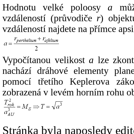
Hodnotu velké poloosy
a
může
vzdáleností (průvodiče
r
) objekt
vzdáleností najdete na přímce apsi
Vypočítanou velikost
a
lze zkont
nachází dráhové elementy plane
pomocí třetího Keplerova zák
zobrazená v levém horním rohu o
Stránka byla naposledy edi