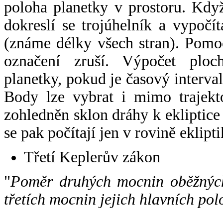
poloha planetky v prostoru. Kdy
dokreslí se trojúhelník a vypoč
(známe délky všech stran). Pomo
označení zruší. Výpočet ploch
planetky, pokud je časový interval
Body lze vybrat i mimo trajekto
zohledněn sklon dráhy k ekliptice
se pak počítají jen v rovině eklipti
Třetí Keplerův zákon
"
Poměr druhých mocnin oběžných
třetích mocnin jejich hlavních pol