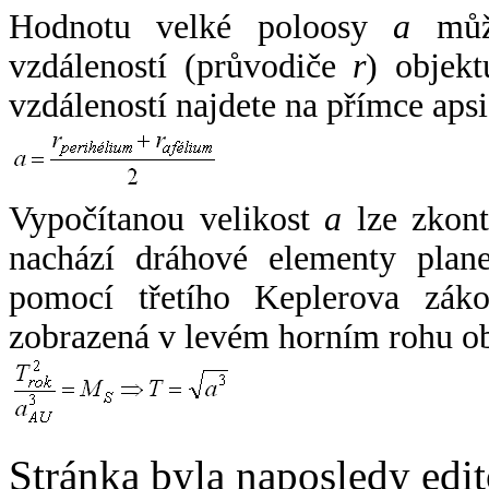
Hodnotu velké poloosy
a
může
vzdáleností (průvodiče
r
) objekt
vzdáleností najdete na přímce apsi
Vypočítanou velikost
a
lze zkont
nachází dráhové elementy plane
pomocí třetího Keplerova zák
zobrazená v levém horním rohu o
Stránka byla naposledy edi