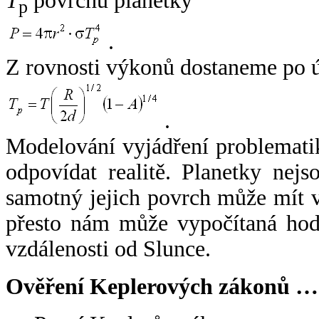
T
povrchu planetky
p
.
Z rovnosti výkonů dostaneme po 
.
Modelování vyjádření problemati
odpovídat realitě. Planetky nejso
samotný jejich povrch může mít v
přesto nám může vypočítaná hodn
vzdálenosti od Slunce.
Ověření Keplerových zákonů …