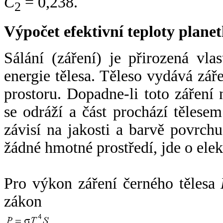
C
= 0,238.
2
Výpočet efektivní teploty plan
Sálání (záření) je přirozená vla
energie tělesa. Těleso vydává zá
prostoru. Dopadne-li toto záření n
se odráží a část prochází tělesem
závisí na jakosti a barvě povrch
žádné hmotné prostředí, jde o ele
Pro výkon záření černého tělesa
zákon