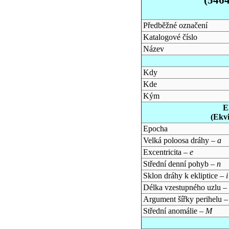
Předběžné označení
Katalogové číslo
Název
Kdy
Kde
Kým
E
(Ekv
Epocha
Velká poloosa dráhy –
a
Excentricita –
e
Střední denní pohyb –
n
Sklon dráhy k ekliptice –
i
Délka vzestupného uzlu –
Argument šířky perihelu 
Střední anomálie –
M