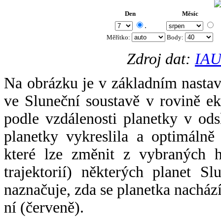
Den
Měsíc
.
Měřítko:
Body
:
Zdroj dat:
IAU
Na obrázku je v základním nastav
ve Sluneční soustavě v rovině ek
podle vzdálenosti planetky v odsl
planetky vykreslila a optimálně
které lze změnit z vybraných h
trajektorií) některých planet Sl
naznačuje, zda se planetka nacház
ní (červeně).