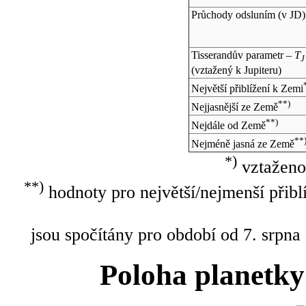
Průchody odsluním (v
JD
)
Tisserandův parametr –
T
J
(vztažený k Jupiteru)
Největší přiblížení k Zemi
**)
Nejjasnější ze Země
**)
Nejdále od Země
**
Nejméně jasná ze Země
*)
vztaženo
**)
hodnoty pro největší/nejmenší přibl
jsou spočítány pro období od 7. srpna
Poloha planetky