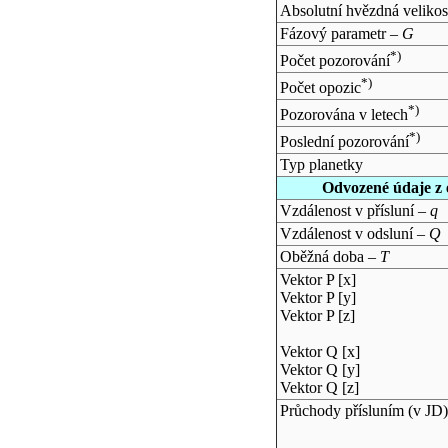
Absolutní hvězdná velikos
Fázový parametr –
G
*)
Počet pozorování
*)
Počet opozic
*)
Pozorována v letech
*)
Poslední pozorování
Typ planetky
Odvozené údaje z 
Vzdálenost v přísluní –
q
Vzdálenost v odsluní –
Q
Oběžná doba –
T
Vektor P [x]
Vektor P [y]
Vektor P [z]
Vektor Q [x]
Vektor Q [y]
Vektor Q [z]
Průchody přísluním (v
JD
)