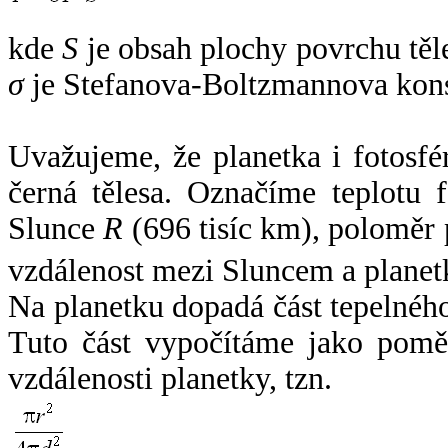
kde
S
je obsah plochy povrchu těl
σ
je Stefanova-Boltzmannova kons
Uvažujeme, že planetka i fotosfér
černá tělesa. Označíme teplotu 
Slunce
R
(696 tisíc km), poloměr
vzdálenost mezi Sluncem a plane
Na planetku dopadá část tepelnéh
Tuto část vypočítáme jako pomě
vzdálenosti planetky, tzn.