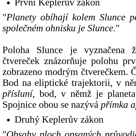
První Keplerův zákon
"
Planety obíhají kolem Slunce p
společném ohnisku je Slunce.
"
Poloha Slunce je vyznačena 
čtvereček znázorňuje polohu pr
zobrazeno modrým čtverečkem. Če
Bod na eliptické trajektorii, v n
přísluní
, bod, v němž je planet
Spojnice obou se nazývá
přímka a
Druhý Keplerův zákon
"
Obsahy ploch opsaných průvodič