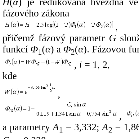
H
(
α
) je redukovaná hvězdná vel
fázového zákona
,
přičemž fázový parametr
G
slouž
funkcí
Φ
(
α
) a
Φ
(
α
). Fázovou fu
1
2
,
i
= 1, 2,
kde
,
,
a parametry
A
= 3,332;
A
= 1,8
1
2