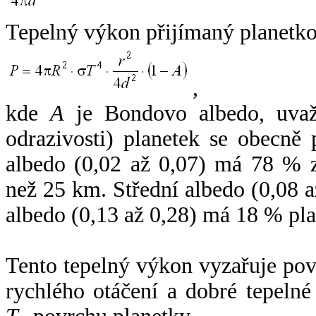
Tepelný výkon přijímaný planetko
,
kde
A
je Bondovo albedo, uvaž
odrazivosti) planetek se obecně
albedo (0,02 až 0,07) má 78 % z
než 25 km. Střední albedo (0,08 
albedo (0,13 až 0,28) má 18 % pla
Tento tepelný výkon vyzařuje po
rychlého otáčení a dobré tepelné