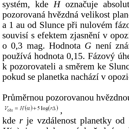
systém, kde
H
označuje absolut
pozorovaná hvězdná velikost plan
a 1 au od Slunce při nulovém fá
souvisí s efektem zjasnění v opoz
o 0,3 mag. Hodnota
G
není zná
používá hodnota 0,15. Fázový úh
k pozorovateli a směrem ke Slunc
pokud se planetka nachází v opozi
Průměrnou pozorovanou hvězdnou 
,
kde
r
je vzdálenost planetky od