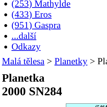
(253) Mathylde
(433) Eros
(951) Gaspra
...další
Odkazy
Malá tělesa
>
Planetky
>
Pl
Planetka
2000 SN284
(546