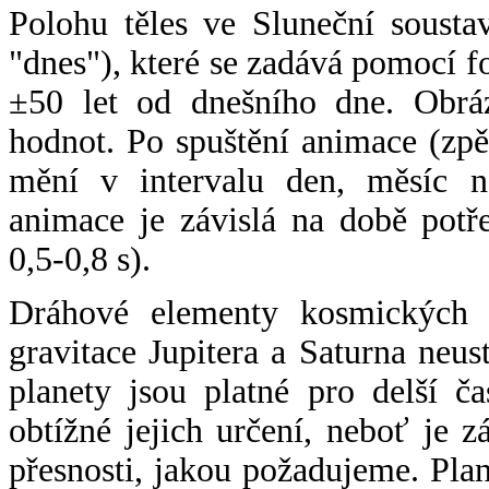
Polohu těles ve Sluneční sousta
"dnes"), které se zadává pomocí 
±50 let od dnešního dne. Obráz
hodnot. Po spuštění animace (zpě
mění v intervalu den, měsíc ne
animace je závislá na době potř
0,5-0,8 s).
Dráhové elementy kosmických t
gravitace Jupitera a Saturna neu
planety jsou platné pro delší č
obtížné jejich určení, neboť je 
přesnosti, jakou požadujeme. Pla