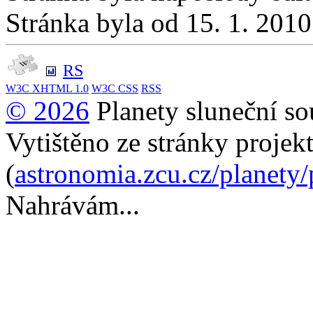
Stránka byla od 15. 1. 201
RS
W3C
XHTML 1.0
W3C
CSS
RSS
© 2026
Planety sluneční so
Vytištěno ze stránky projek
(
astronomia.zcu.cz/planety
Nahrávám...