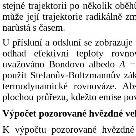
stejné trajektorii po několik oběh
může její trajektorie radikálně zm
narůstá s časem.
U přísluní a odsluní se zobrazuje
odhad efektivní teploty rovno
uvažováno Bondovo albedo
A
= 
použit Stefanův-Boltzmannův zák
termodynamické rovnováze. Abs
plochou průřezu, kdežto emise po
Výpočet pozorované hvězdné ve
K výpočtu pozorované hvězdné v