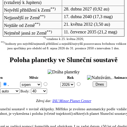
(vztažený k Jupiteru)
**)
28. dubna 2027
(0,92 au)
Největší přiblížení k Zemi
**)
17. dubna 2040
(17,3 mag)
Nejjasnější ze Země
**)
21. května 2032
(3,50 au)
Nejdále od Země
**)
11. července 2035
(21,2 mag)
Nejméně jasná ze Země
*)
vztaženo k 25. května 2026;
**)
hodnoty pro největší/nejmenší přiblížení a nejnižší/nejvyšší pozorovanou hvězdnou velikost
jsou spočítány pro období od 8. srpna 2026 do 31. prosince 2050 s intervalem 1 den.
Poloha planetky ve Sluneční soustavě
en
Měsíc
Rok
Animac
.
:
Body
:
Zdroj dat:
IAU Minor Planet Center
eční soustavě v rovině ekliptiky. Měřítko je zvoleno automaticky podle vzdálenost
not, je vykreslena i poloha (včetně trajektorií) některých planet Sluneční soustavy
, které se zadává pomocí formuláře pod obrázkem. Lze zadat datum ±50 let od dneš