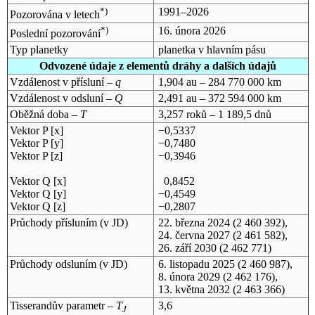
*)
1991–2026
Pozorována v letech
*)
16. února 2026
Poslední pozorování
Typ planetky
planetka v hlavním pásu
Odvozené údaje z elementů dráhy a dalších údajů
Vzdálenost v přísluní –
q
1,904 au – 284 770 000 km
Vzdálenost v odsluní –
Q
2,491 au – 372 594 000 km
Oběžná doba –
T
3,257 roků – 1 189,5 dnů
Vektor P [x]
−0,5337
Vektor P [y]
−0,7480
Vektor P [z]
−0,3946
Vektor Q [x]
0,8452
Vektor Q [y]
−0,4549
Vektor Q [z]
−0,2807
Průchody přísluním (v
JD
)
22. března 2024
(2 460 392),
24. června 2027
(2 461 582),
26. září 2030
(2 462 771)
Průchody odsluním (v
JD
)
6. listopadu 2025
(2 460 987),
8. února 2029
(2 462 176),
13. května 2032
(2 463 366)
Tisserandův parametr –
T
3,6
J