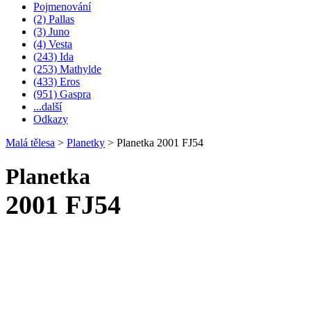
Pojmenování
(2) Pallas
(3) Juno
(4) Vesta
(243) Ida
(253) Mathylde
(433) Eros
(951) Gaspra
...další
Odkazy
Malá tělesa
>
Planetky
>
Planetka 2001 FJ54
Planetka
2001 FJ54