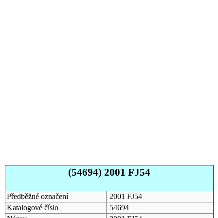
(54694) 2001 FJ54
Předběžné označení
2001 FJ54
Katalogové číslo
54694