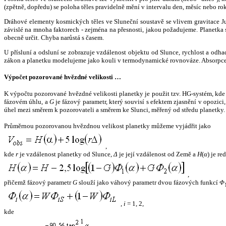
(zpětně, dopředu) se poloha těles pravidelně mění v intervalu den, měsíc nebo ro
Dráhové elementy kosmických těles ve Sluneční soustavě se vlivem gravitace Jup
závislé na mnoha faktorech - zejména na přesnosti, jakou požadujeme. Planetka se
obecně určit. Chyba narůstá s časem.
U přísluní a odsluní se zobrazuje vzdálenost objektu od Slunce, rychlost a od
zákon a planetku modelujeme jako kouli v termodynamické rovnováze. Absorpce 
Výpočet pozorované hvězdné velikosti …
K výpočtu pozorované hvězdné velikosti planetky je použit tzv. HG-systém, kd
fázovém úhlu, a
G
je fázový parametr, který souvisí s efektem zjasnění v opozic
úhel mezi směrem k pozorovateli a směrem ke Slunci, měřený od středu planetky. 
Průměrnou pozorovanou hvězdnou velikost planetky můžeme vyjádřit jako
,
kde
r
je vzdálenost planetky od Slunce,
Δ
je její vzdálenost od Země a
H
(
α
) je r
,
přičemž fázový parametr
G
slouží jako váhový parametr dvou fázových funkcí
Φ
,
i
= 1, 2,
kde