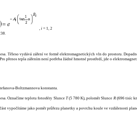
,
i
= 1, 2
238.
tělesa. Těleso vydává záření ve formě elektromagnetických vln do prostoru. Dopadne-l
u. Pro přenos tepla zářením není potřeba žádné hmotné prostředí, jde o elektromagnet
tefanova-Boltzmannova konstanta.
tělesa. Označíme teplotu fotosféry Slunce
T
(5 780 K), poloměr Slunce
R
(696 tisíc k
část vypočítáme jako poměr průřezu planetky a povrchu koule ve vzdálenosti plane