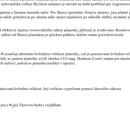
k (uživatelská volba). Rychlost animace je závislá na době potřebné pro vygenerová
itera a Saturna neustále mění. Pro Slunce (potažmo Zemi) a planety jsou platné p
 může pohybovat po zhruba stále stejné trajektorii po několik oběhů, nicméně při p
had efektivní teploty rovnovážného záření planetky, přičemž je uvažováno Bondov
záření od Slunce planetkou je plochou průřezu, kdežto emise povrchem koule.
e
H
označuje absolutní hvězdnou velikost planetky, což je pozorovaná hvězdná veli
i, kdy se jasnost planetky zvýší zhruba o 0,3 mag. Hodnota
G
není známa pro mnoho 
Je nulový, pokud se planetka nachází v opozici.
edukovaná hvězdná velikost. Její velikost vypočteme pomocí fázového zákona
(
α
) a
Φ
(
α
). Fázovou funkci vyjádříme
1
2