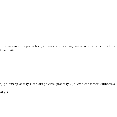
i toto záření na jiné těleso, je částečně pohlceno, část se odráží a část prochází
ické vlnění.
m), poloměr planetky
r
, teplotu povrchu planetky
T
a vzdálenost mezi Sluncem a
p
tky, tzn.