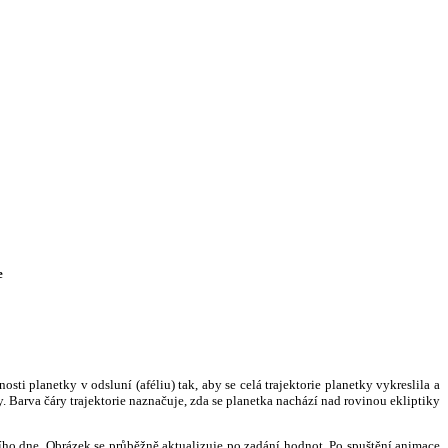
e
i planetky v odsluní (aféliu) tak, aby se celá trajektorie planetky vykreslila a
. Barva čáry trajektorie naznačuje, zda se planetka nachází nad rovinou ekliptiky
ního dne. Obrázek se průběžně aktualizuje po zadání hodnot. Po spuštění animace