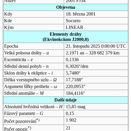
Název
2001 FJ54
Objevena
Kdy
18. března 2001
Kde
Socorro
Kým
LINEAR
Elementy dráhy
(Ekvinokcium J2000,0)
Epocha
21. listopadu 2025 0:00:00 UTC
Velká poloosa dráhy –
a
2,1971 au – 328 682 379 km
Excentricita –
e
0,1336
Střední denní pohyb –
n
0,3026°/den
Sklon dráhy k ekliptice –
i
5,7480°
Délka vzestupného uzlu –
Ω
17,7188°
Argument šířky perihelu –
ω
220,0953°
Střední anomálie –
M
184,4116°
Další údaje
Absolutní hvězdná velikost –
H
15,85 mag
Fázový parametr –
G
0,15
*)
1 902
Počet pozorování
*)
21
Počet opozic