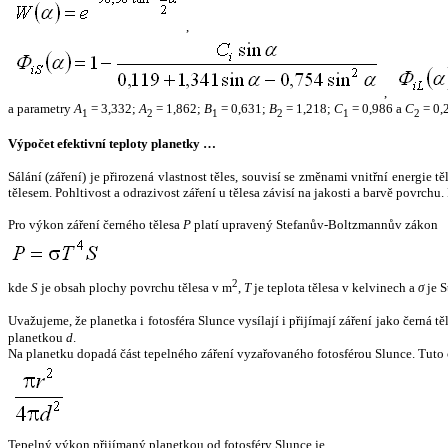
,
,
a parametry
A
= 3,332;
A
= 1,862;
B
= 0,631;
B
= 1,218;
C
= 0,986 a
C
= 0,
1
2
1
2
1
2
Výpočet efektivní teploty planetky …
Sálání (záření) je přirozená vlastnost těles, souvisí se změnami vnitřní energie 
tělesem. Pohltivost a odrazivost záření u tělesa závisí na jakosti a barvě povrch
Pro výkon záření černého tělesa
P
platí upravený Stefanův-Boltzmannův zákon
2
kde
S
je obsah plochy povrchu tělesa v m
,
T
je teplota tělesa v kelvinech a
σ
je S
Uvažujeme, že planetka i fotosféra Slunce vysílají i přijímají záření jako černá 
planetkou
d
.
Na planetku dopadá část tepelného záření vyzařovaného fotosférou Slunce. Tuto 
Tepelný výkon přijímaný planetkou od fotosféry Slunce je