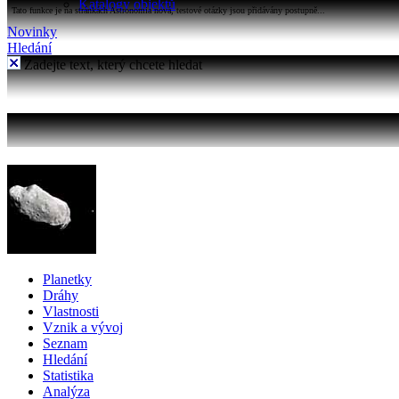
Katalogy objektů
Tato funkce je na stránkách Astronomia nová, testové otázky jsou přidávány postupně...
Novinky
Hledání
Zadejte text, který chcete hledat
Planetky
Dráhy
Vlastnosti
Vznik a vývoj
Seznam
Hledání
Statistika
Analýza