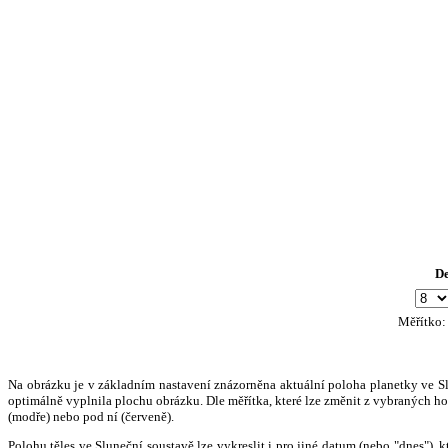
D
Měřítko
Na obrázku je v základním nastavení znázorněna aktuální poloha planetky ve Slun
optimálně vyplnila plochu obrázku. Dle měřítka, které lze změnit z vybraných hod
(modře) nebo pod ní (červeně).
Polohu těles ve Sluneční soustavě lze vykreslit i pro jiné datum (nebo "dnes")