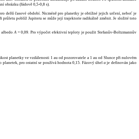
ní obrázku (řádově 0,5-0,8 s).
ro delší časové období. Nicméně pro planetky je obtížné jejich určení, neboť je
růletu poblíž Jupiteru se může její trajektorie radikálně změnit. Je složité toto
o albedo
A
= 0,09. Pro výpočet efektivní teploty je použit Stefanův-Boltzmannův
kost planetky ve vzdálenosti 1 au od pozorovatele a 1 au od Slunce při nulovém
planetek, pro ostatní se používá hodnota 0,15. Fázový úhel
α
je definován jako