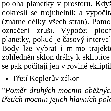
poloha planetky v prostoru. Kdy
dokreslí se trojúhelník a vypoč
(známe délky všech stran). Pomo
označení zruší. Výpočet ploch
planetky, pokud je časový interval
Body lze vybrat i mimo trajekto
zohledněn sklon dráhy k ekliptice
se pak počítají jen v rovině eklipti
Třetí Keplerův zákon
"
Poměr druhých mocnin oběžných
třetích mocnin jejich hlavních pol