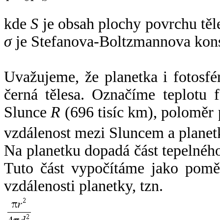
kde
S
je obsah plochy povrchu těl
σ
je Stefanova-Boltzmannova kons
Uvažujeme, že planetka i fotosfér
černá tělesa. Označíme teplotu 
Slunce
R
(696 tisíc km), poloměr
vzdálenost mezi Sluncem a plane
Na planetku dopadá část tepelnéh
Tuto část vypočítáme jako pomě
vzdálenosti planetky, tzn.