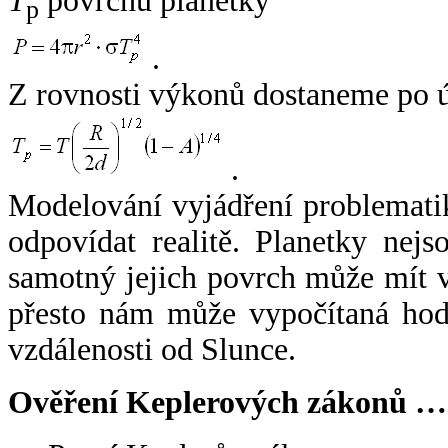
T
povrchu planetky
p
.
Z rovnosti výkonů dostaneme po 
.
Modelování vyjádření problemati
odpovídat realitě. Planetky nejso
samotný jejich povrch může mít v
přesto nám může vypočítaná hodn
vzdálenosti od Slunce.
Ověření Keplerových zákonů …