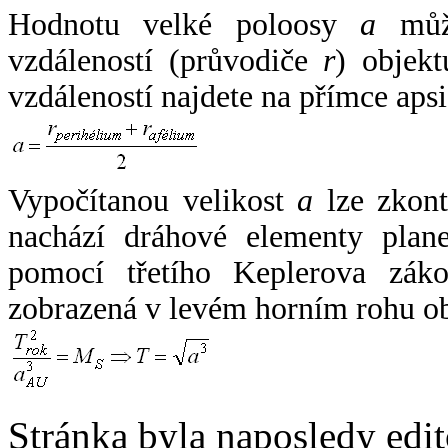
Hodnotu velké poloosy
a
může
vzdáleností (průvodiče
r
) objekt
vzdáleností najdete na přímce apsi
Vypočítanou velikost
a
lze zkont
nachází dráhové elementy plane
pomocí třetího Keplerova zák
zobrazená v levém horním rohu o
Stránka byla naposledy edi