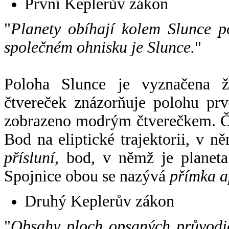
První Keplerův zákon
"
Planety obíhají kolem Slunce p
společném ohnisku je Slunce.
"
Poloha Slunce je vyznačena 
čtvereček znázorňuje polohu pr
zobrazeno modrým čtverečkem. Če
Bod na eliptické trajektorii, v n
přísluní
, bod, v němž je planet
Spojnice obou se nazývá
přímka a
Druhý Keplerův zákon
"
Obsahy ploch opsaných průvodič