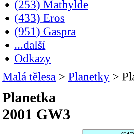
(253) Mathylde
(433) Eros
(951) Gaspra
...další
Odkazy
Malá tělesa
>
Planetky
>
Pl
Planetka
2001 GW3
(547