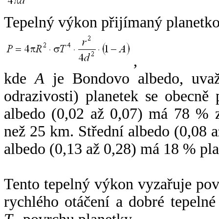
Tepelný výkon přijímaný planetko
,
kde
A
je Bondovo albedo, uvaž
odrazivosti) planetek se obecně
albedo (0,02 až 0,07) má 78 % z
než 25 km. Střední albedo (0,08 
albedo (0,13 až 0,28) má 18 % pla
Tento tepelný výkon vyzařuje po
rychlého otáčení a dobré tepelné