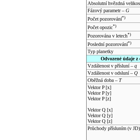
Absolutní hvězdná velikos
Fázový parametr –
G
*)
Počet pozorování
*)
Počet opozic
*)
Pozorována v letech
*)
Poslední pozorování
Typ planetky
Odvozené údaje z 
Vzdálenost v přísluní –
q
Vzdálenost v odsluní –
Q
Oběžná doba –
T
Vektor P [x]
Vektor P [y]
Vektor P [z]
Vektor Q [x]
Vektor Q [y]
Vektor Q [z]
Průchody přísluním (v
JD
)