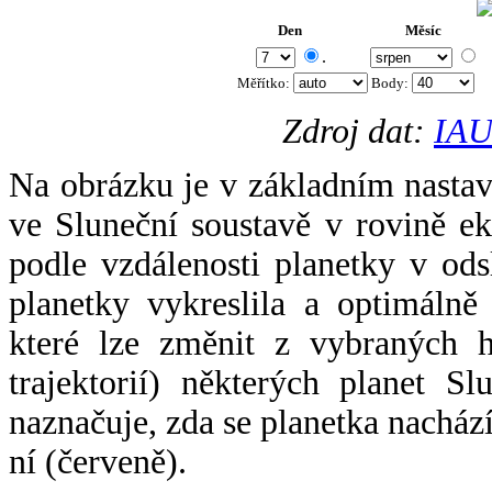
Den
Měsíc
.
Měřítko:
Body
:
Zdroj dat:
IAU
Na obrázku je v základním nastav
ve Sluneční soustavě v rovině ek
podle vzdálenosti planetky v odsl
planetky vykreslila a optimálně
které lze změnit z vybraných h
trajektorií) některých planet Sl
naznačuje, zda se planetka nacház
ní (červeně).