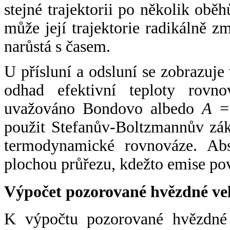
stejné trajektorii po několik oběh
může její trajektorie radikálně zm
narůstá s časem.
U přísluní a odsluní se zobrazuje
odhad efektivní teploty rovno
uvažováno Bondovo albedo
A
= 
použit Stefanův-Boltzmannův zák
termodynamické rovnováze. Abs
plochou průřezu, kdežto emise po
Výpočet pozorované hvězdné ve
K výpočtu pozorované hvězdné v