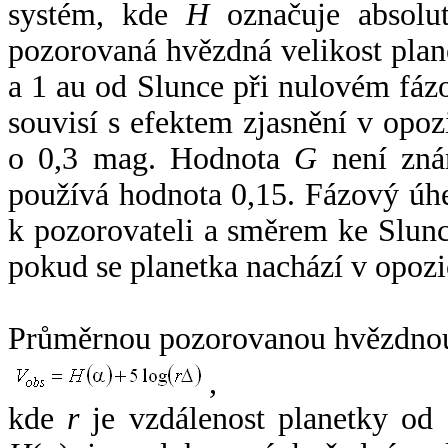
systém, kde
H
označuje absolut
pozorovaná hvězdná velikost plan
a 1 au od Slunce při nulovém fá
souvisí s efektem zjasnění v opoz
o 0,3 mag. Hodnota
G
není zná
používá hodnota 0,15. Fázový úh
k pozorovateli a směrem ke Slunc
pokud se planetka nachází v opozi
Průměrnou pozorovanou hvězdnou 
,
kde
r
je vzdálenost planetky od