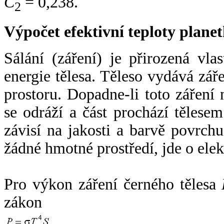
C
= 0,238.
2
Výpočet efektivní teploty plan
Sálání (záření) je přirozená vla
energie tělesa. Těleso vydává zá
prostoru. Dopadne-li toto záření n
se odráží a část prochází tělesem
závisí na jakosti a barvě povrch
žádné hmotné prostředí, jde o ele
Pro výkon záření černého tělesa
zákon