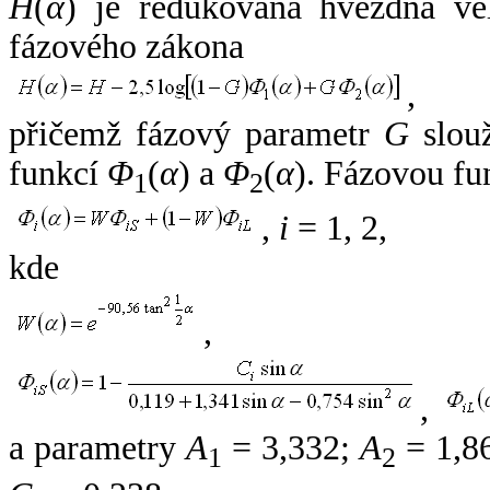
H
(
α
) je redukovaná hvězdná vel
fázového zákona
,
přičemž fázový parametr
G
slouž
funkcí
Φ
(
α
) a
Φ
(
α
). Fázovou fu
1
2
,
i
= 1, 2,
kde
,
,
a parametry
A
= 3,332;
A
= 1,8
1
2