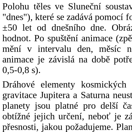
Polohu těles ve Sluneční sousta
"dnes"), které se zadává pomocí 
±50 let od dnešního dne. Obráz
hodnot. Po spuštění animace (zpě
mění v intervalu den, měsíc ne
animace je závislá na době potř
0,5-0,8 s).
Dráhové elementy kosmických t
gravitace Jupitera a Saturna neu
planety jsou platné pro delší č
obtížné jejich určení, neboť je 
přesnosti, jakou požadujeme. Pla