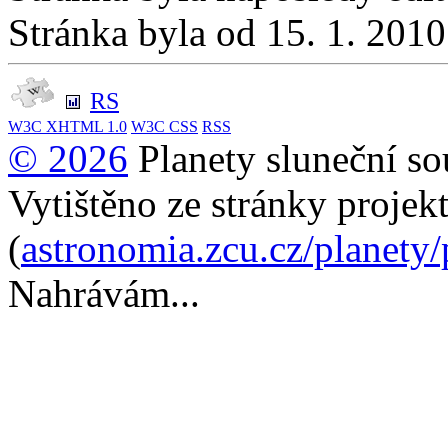
Stránka byla od 15. 1. 201
RS
W3C
XHTML 1.0
W3C
CSS
RSS
© 2026
Planety sluneční so
Vytištěno ze stránky projek
(
astronomia.zcu.cz/planety
Nahrávám...