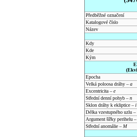
Předběžné označení
Katalogové číslo
Název
Kdy
Kde
Kým
E
(Ekv
Epocha
Velká poloosa dráhy –
a
Excentricita –
e
Střední denní pohyb –
n
Sklon dráhy k ekliptice –
i
Délka vzestupného uzlu –
Argument šířky perihelu 
Střední anomálie –
M