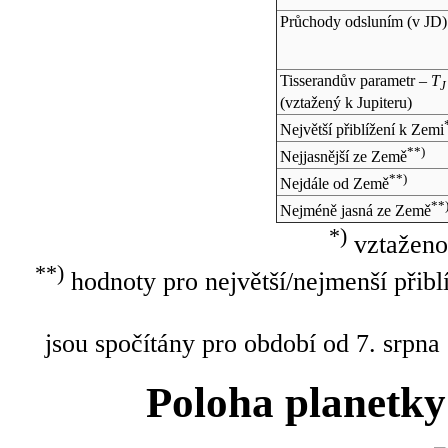
Průchody odsluním (v
JD
)
Tisserandův parametr –
T
J
(vztažený k Jupiteru)
Největší přiblížení k Zemi
**)
Nejjasnější ze Země
**)
Nejdále od Země
**
Nejméně jasná ze Země
*)
vztaženo
**)
hodnoty pro největší/nejmenší přibl
jsou spočítány pro období od 7. srpna
Poloha planetky