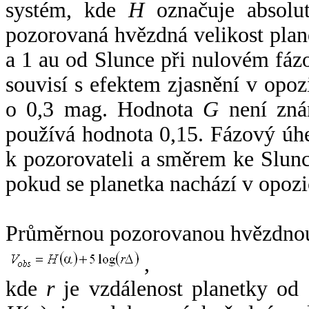
systém, kde
H
označuje absolut
pozorovaná hvězdná velikost plan
a 1 au od Slunce při nulovém fá
souvisí s efektem zjasnění v opoz
o 0,3 mag. Hodnota
G
není zná
používá hodnota 0,15. Fázový úh
k pozorovateli a směrem ke Slunc
pokud se planetka nachází v opozi
Průměrnou pozorovanou hvězdnou 
,
kde
r
je vzdálenost planetky od