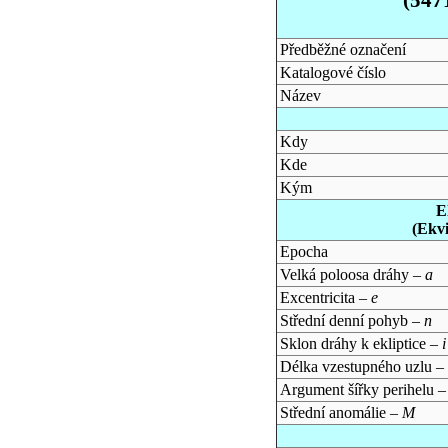
Předběžné označení
Katalogové číslo
Název
Kdy
Kde
Kým
E
(Ekv
Epocha
Velká poloosa dráhy –
a
Excentricita –
e
Střední denní pohyb –
n
Sklon dráhy k ekliptice –
i
Délka vzestupného uzlu –
Argument šířky perihelu 
Střední anomálie –
M