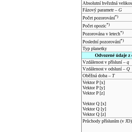
Absolutní hvězdná velikos
Fázový parametr –
G
*)
Počet pozorování
*)
Počet opozic
*)
Pozorována v letech
*)
Poslední pozorování
Typ planetky
Odvozené údaje z 
Vzdálenost v přísluní –
q
Vzdálenost v odsluní –
Q
Oběžná doba –
T
Vektor P [x]
Vektor P [y]
Vektor P [z]
Vektor Q [x]
Vektor Q [y]
Vektor Q [z]
Průchody přísluním (v
JD
)