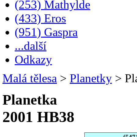
(253) Mathylde
(433) Eros
(951) Gaspra
...další
Odkazy
Malá tělesa
>
Planetky
>
Pl
Planetka
2001 HB38
(547