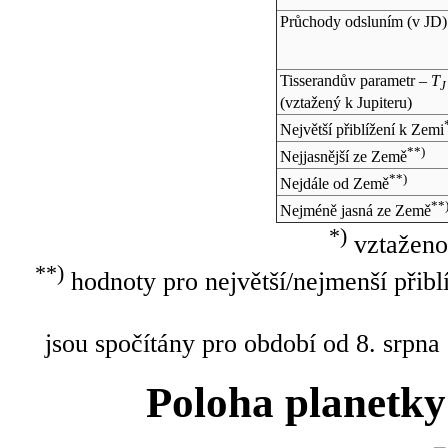
Průchody odsluním (v
JD
)
Tisserandův parametr –
T
J
(vztažený k Jupiteru)
Největší přiblížení k Zemi
**)
Nejjasnější ze Země
**)
Nejdále od Země
**
Nejméně jasná ze Země
*)
vztaženo
**)
hodnoty pro největší/nejmenší přibl
jsou spočítány pro období od 8. srpna
Poloha planetky