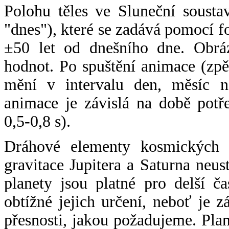
Polohu těles ve Sluneční sousta
"dnes"), které se zadává pomocí 
±50 let od dnešního dne. Obráz
hodnot. Po spuštění animace (zpě
mění v intervalu den, měsíc ne
animace je závislá na době potř
0,5-0,8 s).
Dráhové elementy kosmických t
gravitace Jupitera a Saturna neu
planety jsou platné pro delší č
obtížné jejich určení, neboť je 
přesnosti, jakou požadujeme. Pla