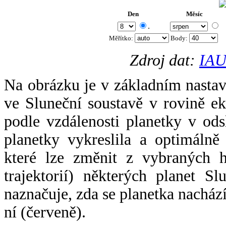
Den
Měsíc
.
Měřítko:
Body
:
Zdroj dat:
IAU
Na obrázku je v základním nastav
ve Sluneční soustavě v rovině ek
podle vzdálenosti planetky v odsl
planetky vykreslila a optimálně
které lze změnit z vybraných h
trajektorií) některých planet Sl
naznačuje, zda se planetka nacház
ní (červeně).