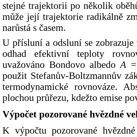
stejné trajektorii po několik oběh
může její trajektorie radikálně zm
narůstá s časem.
U přísluní a odsluní se zobrazuje
odhad efektivní teploty rovno
uvažováno Bondovo albedo
A
= 
použit Stefanův-Boltzmannův zák
termodynamické rovnováze. Abs
plochou průřezu, kdežto emise po
Výpočet pozorované hvězdné ve
K výpočtu pozorované hvězdné v