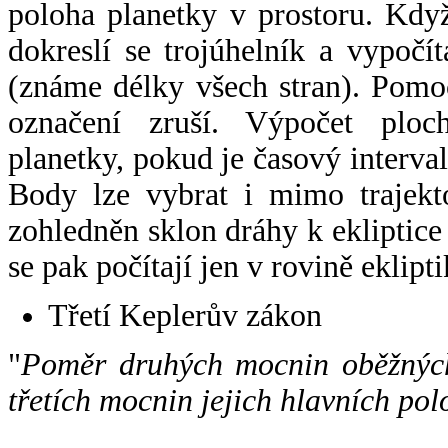
poloha planetky v prostoru. Kdy
dokreslí se trojúhelník a vypoč
(známe délky všech stran). Pomo
označení zruší. Výpočet ploch
planetky, pokud je časový interval
Body lze vybrat i mimo trajekto
zohledněn sklon dráhy k ekliptice
se pak počítají jen v rovině eklipti
Třetí Keplerův zákon
"
Poměr druhých mocnin oběžných
třetích mocnin jejich hlavních pol