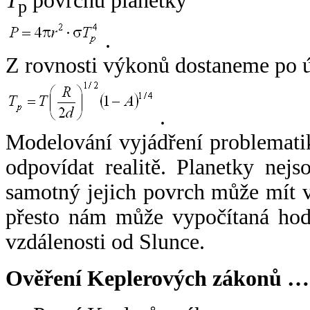
T
povrchu planetky
p
.
Z rovnosti výkonů dostaneme po 
.
Modelování vyjádření problemati
odpovídat realitě. Planetky nejso
samotný jejich povrch může mít v
přesto nám může vypočítaná hodn
vzdálenosti od Slunce.
Ověření Keplerových zákonů …