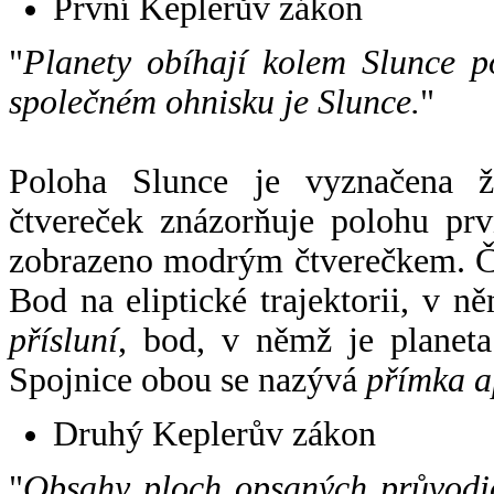
První Keplerův zákon
"
Planety obíhají kolem Slunce p
společném ohnisku je Slunce.
"
Poloha Slunce je vyznačena 
čtvereček znázorňuje polohu pr
zobrazeno modrým čtverečkem. Če
Bod na eliptické trajektorii, v n
přísluní
, bod, v němž je planet
Spojnice obou se nazývá
přímka a
Druhý Keplerův zákon
"
Obsahy ploch opsaných průvodič