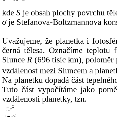
kde
S
je obsah plochy povrchu těl
σ
je Stefanova-Boltzmannova kons
Uvažujeme, že planetka i fotosfér
černá tělesa. Označíme teplotu 
Slunce
R
(696 tisíc km), poloměr
vzdálenost mezi Sluncem a plane
Na planetku dopadá část tepelnéh
Tuto část vypočítáme jako pomě
vzdálenosti planetky, tzn.