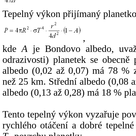
Tepelný výkon přijímaný planetko
,
kde
A
je Bondovo albedo, uvaž
odrazivosti) planetek se obecně
albedo (0,02 až 0,07) má 78 % z
než 25 km. Střední albedo (0,08 
albedo (0,13 až 0,28) má 18 % pla
Tento tepelný výkon vyzařuje po
rychlého otáčení a dobré tepelné