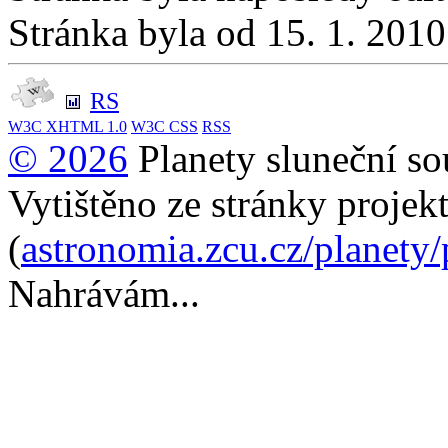
Stránka byla od 15. 1. 201
RS
W3C
XHTML 1.0
W3C
CSS
RSS
© 2026
Planety sluneční so
Vytištěno ze stránky projek
(
astronomia.zcu.cz/planety
Nahrávám...