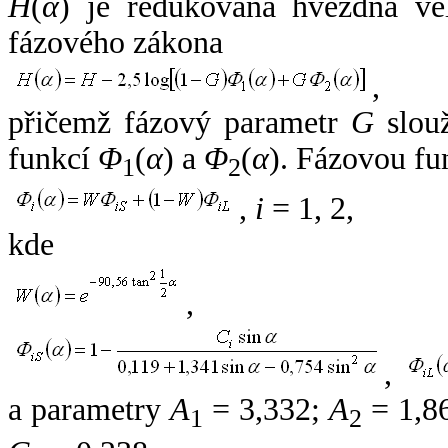
H
(
α
) je redukovaná hvězdná vel
fázového zákona
,
přičemž fázový parametr
G
slouž
funkcí
Φ
(
α
) a
Φ
(
α
). Fázovou fu
1
2
,
i
= 1, 2,
kde
,
,
a parametry
A
= 3,332;
A
= 1,8
1
2