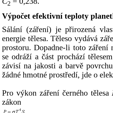
C
= 0,238.
2
Výpočet efektivní teploty plan
Sálání (záření) je přirozená vla
energie tělesa. Těleso vydává zá
prostoru. Dopadne-li toto záření n
se odráží a část prochází tělesem
závisí na jakosti a barvě povrch
žádné hmotné prostředí, jde o ele
Pro výkon záření černého tělesa
zákon