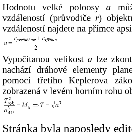
Hodnotu velké poloosy
a
může
vzdáleností (průvodiče
r
) objekt
vzdáleností najdete na přímce apsi
Vypočítanou velikost
a
lze zkont
nachází dráhové elementy plane
pomocí třetího Keplerova zák
zobrazená v levém horním rohu o
Stránka byla naposledy edi