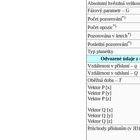
Absolutní hvězdná velikos
Fázový parametr –
G
*)
Počet pozorování
*)
Počet opozic
*)
Pozorována v letech
*)
Poslední pozorování
Typ planetky
Odvozené údaje z 
Vzdálenost v přísluní –
q
Vzdálenost v odsluní –
Q
Oběžná doba –
T
Vektor P [x]
Vektor P [y]
Vektor P [z]
Vektor Q [x]
Vektor Q [y]
Vektor Q [z]
Průchody přísluním (v
JD
)