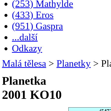
(253) Mathylde
(433) Eros
(951) Gaspra
...další
Odkazy
Malá tělesa
>
Planetky
>
Pl
Planetka
2001 KO10
(547