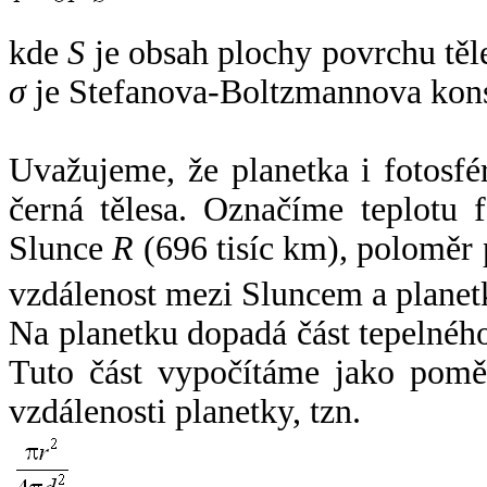
kde
S
je obsah plochy povrchu těl
σ
je Stefanova-Boltzmannova kons
Uvažujeme, že planetka i fotosfér
černá tělesa. Označíme teplotu 
Slunce
R
(696 tisíc km), poloměr
vzdálenost mezi Sluncem a plane
Na planetku dopadá část tepelnéh
Tuto část vypočítáme jako pomě
vzdálenosti planetky, tzn.