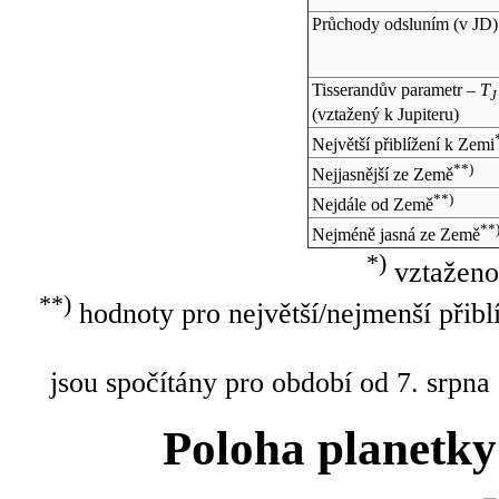
Průchody odsluním (v
JD
)
Tisserandův parametr –
T
J
(vztažený k Jupiteru)
Největší přiblížení k Zemi
**)
Nejjasnější ze Země
**)
Nejdále od Země
**
Nejméně jasná ze Země
*)
vztaženo
**)
hodnoty pro největší/nejmenší přibl
jsou spočítány pro období od 7. srpna
Poloha planetky