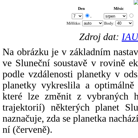
Den
Měsíc
.
Měřítko:
Body
:
Zdroj dat:
IAU
Na obrázku je v základním nastav
ve Sluneční soustavě v rovině ek
podle vzdálenosti planetky v odsl
planetky vykreslila a optimálně
které lze změnit z vybraných h
trajektorií) některých planet Sl
naznačuje, zda se planetka nacház
ní (červeně).