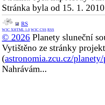
Stránka byla od 15. 1. 201
RS
W3C
XHTML 1.0
W3C
CSS
RSS
© 2026
Planety sluneční so
Vytištěno ze stránky projek
(
astronomia.zcu.cz/planety
Nahrávám...