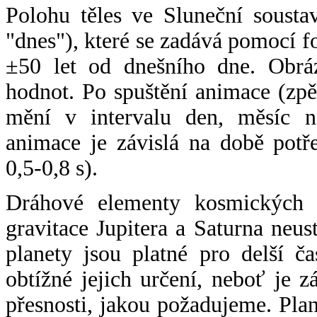
Polohu těles ve Sluneční sousta
"dnes"), které se zadává pomocí 
±50 let od dnešního dne. Obráz
hodnot. Po spuštění animace (zpě
mění v intervalu den, měsíc ne
animace je závislá na době potř
0,5-0,8 s).
Dráhové elementy kosmických t
gravitace Jupitera a Saturna neu
planety jsou platné pro delší č
obtížné jejich určení, neboť je 
přesnosti, jakou požadujeme. Pla