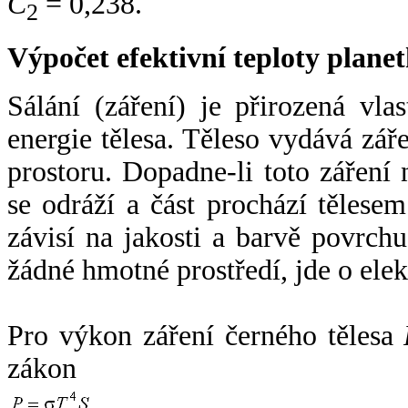
C
= 0,238.
2
Výpočet efektivní teploty plan
Sálání (záření) je přirozená vla
energie tělesa. Těleso vydává zá
prostoru. Dopadne-li toto záření n
se odráží a část prochází tělesem
závisí na jakosti a barvě povrch
žádné hmotné prostředí, jde o ele
Pro výkon záření černého tělesa
zákon