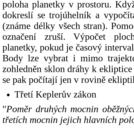
poloha planetky v prostoru. Kdy
dokreslí se trojúhelník a vypoč
(známe délky všech stran). Pomo
označení zruší. Výpočet ploch
planetky, pokud je časový interval
Body lze vybrat i mimo trajekto
zohledněn sklon dráhy k ekliptice
se pak počítají jen v rovině eklipti
Třetí Keplerův zákon
"
Poměr druhých mocnin oběžných
třetích mocnin jejich hlavních pol