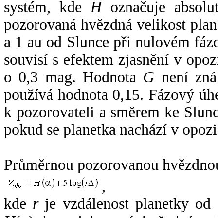
systém, kde
H
označuje absolut
pozorovaná hvězdná velikost plan
a 1 au od Slunce při nulovém fá
souvisí s efektem zjasnění v opoz
o 0,3 mag. Hodnota
G
není zná
používá hodnota 0,15. Fázový úh
k pozorovateli a směrem ke Slunc
pokud se planetka nachází v opozi
Průměrnou pozorovanou hvězdnou 
,
kde
r
je vzdálenost planetky od