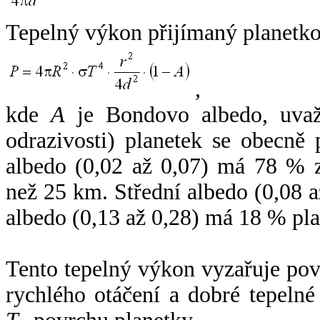
Tepelný výkon přijímaný planetko
,
kde
A
je Bondovo albedo, uvaž
odrazivosti) planetek se obecně
albedo (0,02 až 0,07) má 78 % z
než 25 km. Střední albedo (0,08 
albedo (0,13 až 0,28) má 18 % pla
Tento tepelný výkon vyzařuje po
rychlého otáčení a dobré tepelné