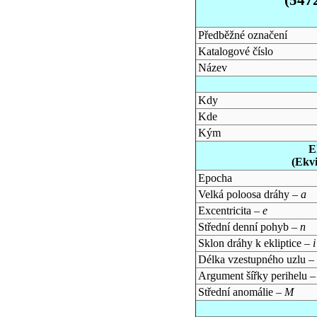
Předběžné označení
Katalogové číslo
Název
Kdy
Kde
Kým
E
(Ekv
Epocha
Velká poloosa dráhy –
a
Excentricita –
e
Střední denní pohyb –
n
Sklon dráhy k ekliptice –
i
Délka vzestupného uzlu –
Argument šířky perihelu 
Střední anomálie –
M