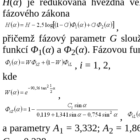
H
(
α
) je redukovaná hvězdná vel
fázového zákona
,
přičemž fázový parametr
G
slouž
funkcí
Φ
(
α
) a
Φ
(
α
). Fázovou fu
1
2
,
i
= 1, 2,
kde
,
,
a parametry
A
= 3,332;
A
= 1,8
1
2