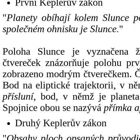
První Keplerův zákon
"
Planety obíhají kolem Slunce p
společném ohnisku je Slunce.
"
Poloha Slunce je vyznačena 
čtvereček znázorňuje polohu pr
zobrazeno modrým čtverečkem. Če
Bod na eliptické trajektorii, v n
přísluní
, bod, v němž je planet
Spojnice obou se nazývá
přímka a
Druhý Keplerův zákon
"
Obsahy ploch opsaných průvodič