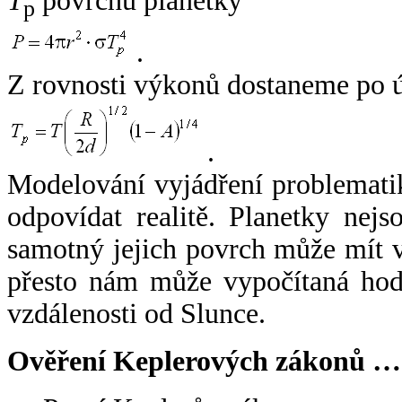
T
povrchu planetky
p
.
Z rovnosti výkonů dostaneme po 
.
Modelování vyjádření problemati
odpovídat realitě. Planetky nejso
samotný jejich povrch může mít v
přesto nám může vypočítaná hodn
vzdálenosti od Slunce.
Ověření Keplerových zákonů …