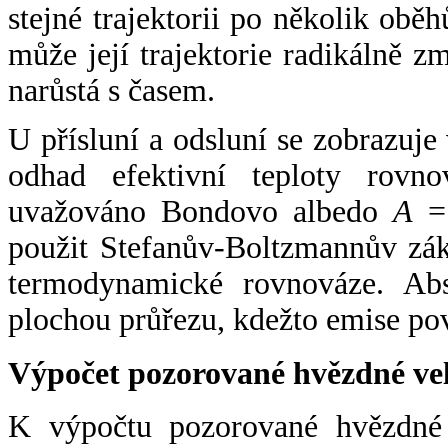
stejné trajektorii po několik oběh
může její trajektorie radikálně zm
narůstá s časem.
U přísluní a odsluní se zobrazuje
odhad efektivní teploty rovno
uvažováno Bondovo albedo
A
= 
použit Stefanův-Boltzmannův zák
termodynamické rovnováze. Abs
plochou průřezu, kdežto emise po
Výpočet pozorované hvězdné ve
K výpočtu pozorované hvězdné v