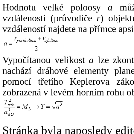
Hodnotu velké poloosy
a
může
vzdáleností (průvodiče
r
) objekt
vzdáleností najdete na přímce apsi
Vypočítanou velikost
a
lze zkont
nachází dráhové elementy plane
pomocí třetího Keplerova zák
zobrazená v levém horním rohu o
Stránka byla naposledy edi