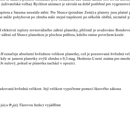
k (uživatelská volba). Rychlost animace je závislá na době potřebné pro vygenerová
itera a Saturna neustále mění. Pro Slunce (potažmo Zemi) a planety jsou platné p
 může pohybovat po zhruba stále stejné trajektorii po několik oběhů, nicméně při p
had efektivní teploty rovnovážného záření planetky, přičemž je uvažováno Bondov
záření od Slunce planetkou je plochou průřezu, kdežto emise povrchem koule.
e
H
označuje absolutní hvězdnou velikost planetky, což je pozorovaná hvězdná veli
i, kdy se jasnost planetky zvýší zhruba o 0,3 mag. Hodnota
G
není známa pro mnoho 
Je nulový, pokud se planetka nachází v opozici.
edukovaná hvězdná velikost. Její velikost vypočteme pomocí fázového zákona
(
α
) a
Φ
(
α
). Fázovou funkci vyjádříme
1
2