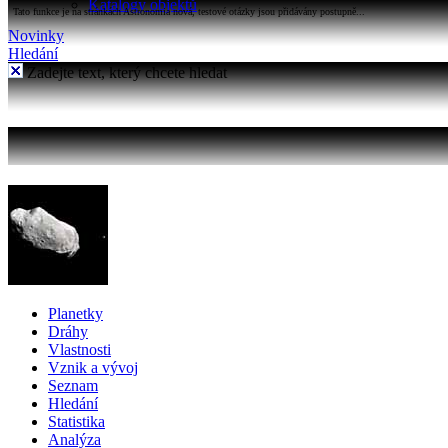
Katalogy objektů
Tato funkce je na stránkách Astronomia nová, testové otázky jsou přidávány postupně...
Novinky
Hledání
Zadejte text, který chcete hledat
Planetky
Dráhy
Vlastnosti
Vznik a vývoj
Seznam
Hledání
Statistika
Analýza