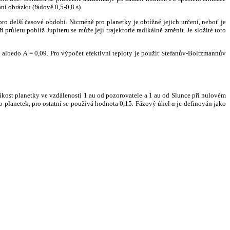
ní obrázku (řádově 0,5-0,8 s).
ro delší časové období. Nicméně pro planetky je obtížné jejich určení, neboť je
růletu poblíž Jupiteru se může její trajektorie radikálně změnit. Je složité toto
o albedo
A
= 0,09. Pro výpočet efektivní teploty je použit Stefanův-Boltzmannův
kost planetky ve vzdálenosti 1 au od pozorovatele a 1 au od Slunce při nulovém
planetek, pro ostatní se používá hodnota 0,15. Fázový úhel
α
je definován jako