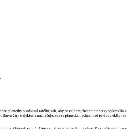
e
i planetky v odsluní (aféliu) tak, aby se celá trajektorie planetky vykreslila a
. Barva čáry trajektorie naznačuje, zda se planetka nachází nad rovinou ekliptiky
ního dne. Obrázek se průběžně aktualizuje po zadání hodnot. Po spuštění animace