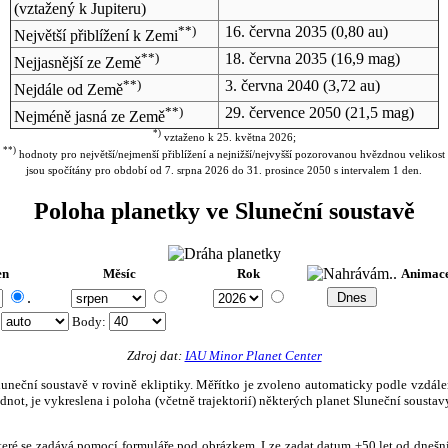
(vztažený k Jupiteru)
**)
16. června 2035
(0,80 au)
Největší přiblížení k Zemi
**)
18. června 2035
(16,9 mag)
Nejjasnější ze Země
**)
3. června 2040
(3,72 au)
Nejdále od Země
**)
29. července 2050
(21,5 mag)
Nejméně jasná ze Země
*)
vztaženo k 25. května 2026;
**)
hodnoty pro největší/nejmenší přiblížení a nejnižší/nejvyšší pozorovanou hvězdnou velikost
jsou spočítány pro období od 7. srpna 2026 do 31. prosince 2050 s intervalem 1 den.
Poloha planetky ve Sluneční soustavě
en
Měsíc
Rok
Animac
.
:
Body
:
Zdroj dat:
IAU Minor Planet Center
eční soustavě v rovině ekliptiky. Měřítko je zvoleno automaticky podle vzdálenost
not, je vykreslena i poloha (včetně trajektorií) některých planet Sluneční soustavy
, které se zadává pomocí formuláře pod obrázkem. Lze zadat datum ±50 let od dneš