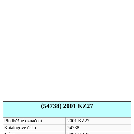
(54738) 2001 KZ27
Předběžné označení
2001 KZ27
Katalogové číslo
54738