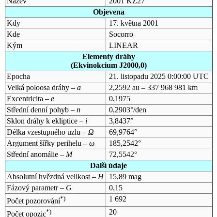
Název
2001 KZ27
Objevena
Kdy
17. května 2001
Kde
Socorro
Kým
LINEAR
Elementy dráhy
(Ekvinokcium J2000,0)
Epocha
21. listopadu 2025 0:00:00 UTC
Velká poloosa dráhy –
a
2,2592 au – 337 968 981 km
Excentricita –
e
0,1975
Střední denní pohyb –
n
0,2903°/den
Sklon dráhy k ekliptice –
i
3,8437°
Délka vzestupného uzlu –
Ω
69,9764°
Argument šířky perihelu –
ω
185,2542°
Střední anomálie –
M
72,5542°
Další údaje
Absolutní hvězdná velikost –
H
15,89 mag
Fázový parametr –
G
0,15
*)
1 692
Počet pozorování
*)
20
Počet opozic