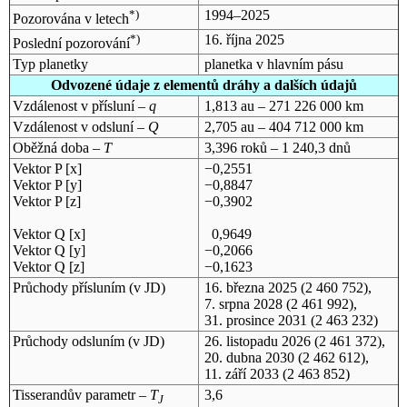
*)
1994–2025
Pozorována v letech
*)
16. října 2025
Poslední pozorování
Typ planetky
planetka v hlavním pásu
Odvozené údaje z elementů dráhy a dalších údajů
Vzdálenost v přísluní –
q
1,813 au – 271 226 000 km
Vzdálenost v odsluní –
Q
2,705 au – 404 712 000 km
Oběžná doba –
T
3,396 roků – 1 240,3 dnů
Vektor P [x]
−0,2551
Vektor P [y]
−0,8847
Vektor P [z]
−0,3902
Vektor Q [x]
0,9649
Vektor Q [y]
−0,2066
Vektor Q [z]
−0,1623
Průchody přísluním (v
JD
)
16. března 2025
(2 460 752),
7. srpna 2028
(2 461 992),
31. prosince 2031
(2 463 232)
Průchody odsluním (v
JD
)
26. listopadu 2026
(2 461 372),
20. dubna 2030
(2 462 612),
11. září 2033
(2 463 852)
Tisserandův parametr –
T
3,6
J