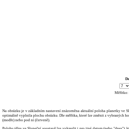
D
Měřítko
Na obrázku je v základním nastavení znázorněna aktuální poloha planetky ve Slun
optimálně vyplnila plochu obrázku. Dle měřítka, které lze změnit z vybraných hod
(modře) nebo pod ní (červeně).
Polohu těles ve Sluneční soustavě lze vykreslit i pro jiné datum (nebo "dnes")