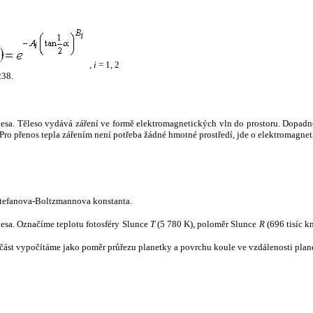
,
i
= 1, 2
238.
tělesa. Těleso vydává záření ve formě elektromagnetických vln do prostoru. Dopadne-l
u. Pro přenos tepla zářením není potřeba žádné hmotné prostředí, jde o elektromagnet
tefanova-Boltzmannova konstanta.
tělesa. Označíme teplotu fotosféry Slunce
T
(5 780 K), poloměr Slunce
R
(696 tisíc k
část vypočítáme jako poměr průřezu planetky a povrchu koule ve vzdálenosti plane