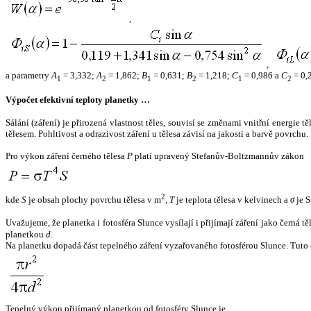
,
,
a parametry
A
= 3,332;
A
= 1,862;
B
= 0,631;
B
= 1,218;
C
= 0,986 a
C
= 0,
1
2
1
2
1
2
Výpočet efektivní teploty planetky …
Sálání (záření) je přirozená vlastnost těles, souvisí se změnami vnitřní energie 
tělesem. Pohltivost a odrazivost záření u tělesa závisí na jakosti a barvě povrch
Pro výkon záření černého tělesa
P
platí upravený Stefanův-Boltzmannův zákon
2
kde
S
je obsah plochy povrchu tělesa v m
,
T
je teplota tělesa v kelvinech a
σ
je S
Uvažujeme, že planetka i fotosféra Slunce vysílají i přijímají záření jako černá 
planetkou
d
.
Na planetku dopadá část tepelného záření vyzařovaného fotosférou Slunce. Tuto 
Tepelný výkon přijímaný planetkou od fotosféry Slunce je