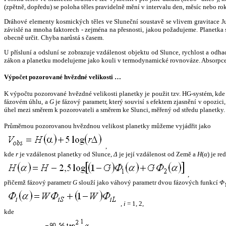
(zpětně, dopředu) se poloha těles pravidelně mění v intervalu den, měsíc nebo ro
Dráhové elementy kosmických těles ve Sluneční soustavě se vlivem gravitace Jup
závislé na mnoha faktorech - zejména na přesnosti, jakou požadujeme. Planetka se
obecně určit. Chyba narůstá s časem.
U přísluní a odsluní se zobrazuje vzdálenost objektu od Slunce, rychlost a od
zákon a planetku modelujeme jako kouli v termodynamické rovnováze. Absorpce 
Výpočet pozorované hvězdné velikosti …
K výpočtu pozorované hvězdné velikosti planetky je použit tzv. HG-systém, kd
fázovém úhlu, a
G
je fázový parametr, který souvisí s efektem zjasnění v opozic
úhel mezi směrem k pozorovateli a směrem ke Slunci, měřený od středu planetky. 
Průměrnou pozorovanou hvězdnou velikost planetky můžeme vyjádřit jako
,
kde
r
je vzdálenost planetky od Slunce,
Δ
je její vzdálenost od Země a
H
(
α
) je r
,
přičemž fázový parametr
G
slouží jako váhový parametr dvou fázových funkcí
Φ
,
i
= 1, 2,
kde