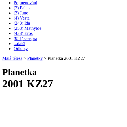
Pojmenování
(2) Pallas
(3) Juno
(4) Vesta
(243) Ida
(253) Mathylde
(433) Eros
(951) Gaspra
...další
Odkazy
Malá tělesa
>
Planetky
>
Planetka 2001 KZ27
Planetka
2001 KZ27