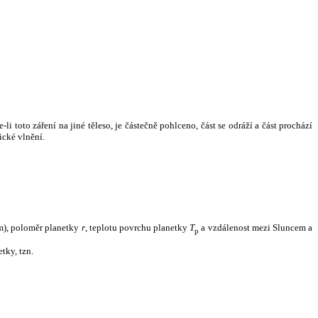
i toto záření na jiné těleso, je částečně pohlceno, část se odráží a část prochází
ické vlnění.
m), poloměr planetky
r
, teplotu povrchu planetky
T
a vzdálenost mezi Sluncem a
p
tky, tzn.