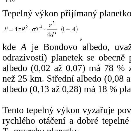
Tepelný výkon přijímaný planetko
,
kde
A
je Bondovo albedo, uvaž
odrazivosti) planetek se obecně
albedo (0,02 až 0,07) má 78 % z
než 25 km. Střední albedo (0,08 
albedo (0,13 až 0,28) má 18 % pla
Tento tepelný výkon vyzařuje po
rychlého otáčení a dobré tepelné