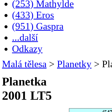
(253) Mathylde
(433) Eros
(951) Gaspra
...další
Odkazy
Malá tělesa
>
Planetky
>
Pl
Planetka
2001 LT5
(54