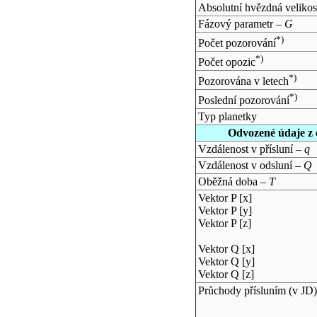
Absolutní hvězdná velikos
Fázový parametr –
G
*)
Počet pozorování
*)
Počet opozic
*)
Pozorována v letech
*)
Poslední pozorování
Typ planetky
Odvozené údaje z 
Vzdálenost v přísluní –
q
Vzdálenost v odsluní –
Q
Oběžná doba –
T
Vektor P [x]
Vektor P [y]
Vektor P [z]
Vektor Q [x]
Vektor Q [y]
Vektor Q [z]
Průchody přísluním (v
JD
)