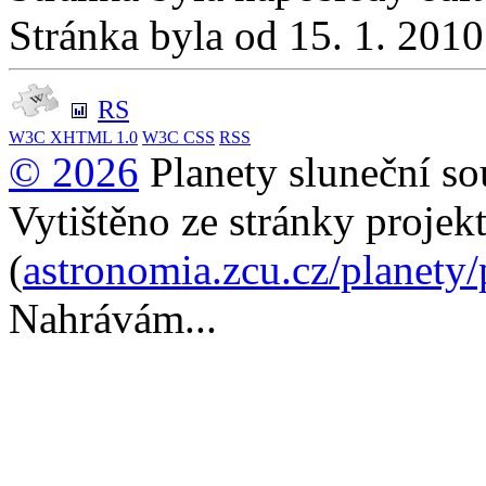
Stránka byla od 15. 1. 201
RS
W3C
XHTML 1.0
W3C
CSS
RSS
© 2026
Planety sluneční so
Vytištěno ze stránky projek
(
astronomia.zcu.cz/planety
Nahrávám...