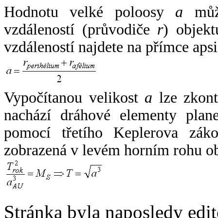
Hodnotu velké poloosy
a
může
vzdáleností (průvodiče
r
) objekt
vzdáleností najdete na přímce apsi
Vypočítanou velikost
a
lze zkont
nachází dráhové elementy plane
pomocí třetího Keplerova zák
zobrazená v levém horním rohu o
Stránka byla naposledy edi