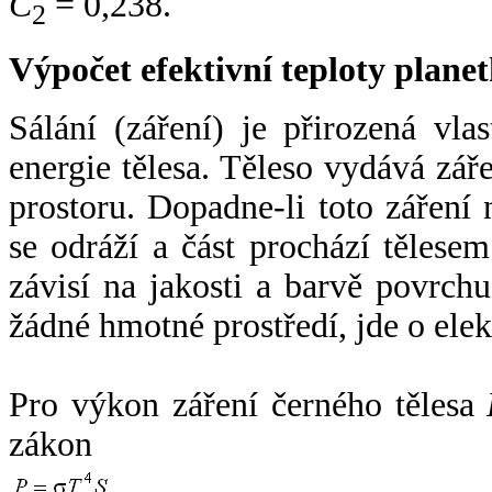
C
= 0,238.
2
Výpočet efektivní teploty plan
Sálání (záření) je přirozená vla
energie tělesa. Těleso vydává zá
prostoru. Dopadne-li toto záření n
se odráží a část prochází tělesem
závisí na jakosti a barvě povrch
žádné hmotné prostředí, jde o ele
Pro výkon záření černého tělesa
zákon