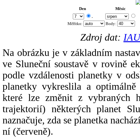
Den
Měsíc
.
Měřítko:
Body
:
Zdroj dat:
IAU
Na obrázku je v základním nastav
ve Sluneční soustavě v rovině ek
podle vzdálenosti planetky v odsl
planetky vykreslila a optimálně
které lze změnit z vybraných h
trajektorií) některých planet Sl
naznačuje, zda se planetka nacház
ní (červeně).