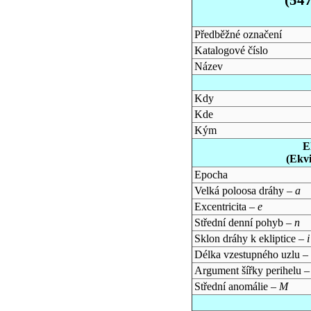
Předběžné označení
Katalogové číslo
Název
Kdy
Kde
Kým
E
(Ekv
Epocha
Velká poloosa dráhy –
a
Excentricita –
e
Střední denní pohyb –
n
Sklon dráhy k ekliptice –
i
Délka vzestupného uzlu –
Argument šířky perihelu 
Střední anomálie –
M