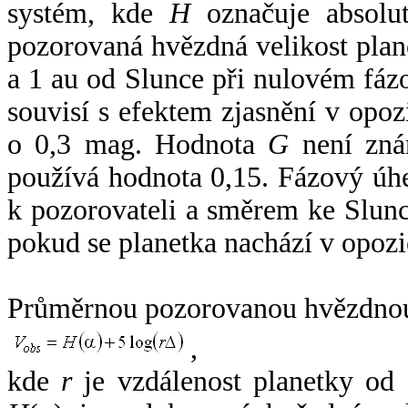
systém, kde
H
označuje absolut
pozorovaná hvězdná velikost plan
a 1 au od Slunce při nulovém fá
souvisí s efektem zjasnění v opoz
o 0,3 mag. Hodnota
G
není zná
používá hodnota 0,15. Fázový úh
k pozorovateli a směrem ke Slunc
pokud se planetka nachází v opozi
Průměrnou pozorovanou hvězdnou 
,
kde
r
je vzdálenost planetky od