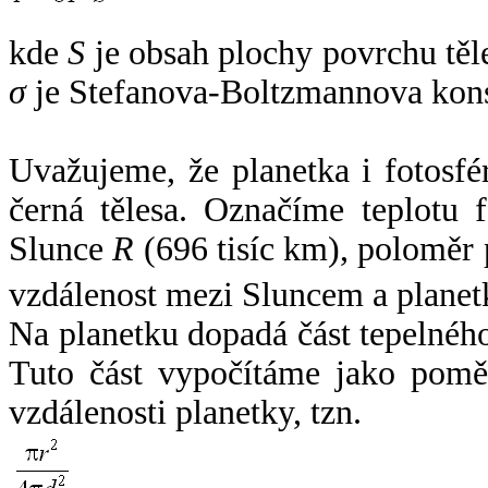
kde
S
je obsah plochy povrchu těl
σ
je Stefanova-Boltzmannova kons
Uvažujeme, že planetka i fotosfér
černá tělesa. Označíme teplotu 
Slunce
R
(696 tisíc km), poloměr
vzdálenost mezi Sluncem a plane
Na planetku dopadá část tepelnéh
Tuto část vypočítáme jako pomě
vzdálenosti planetky, tzn.