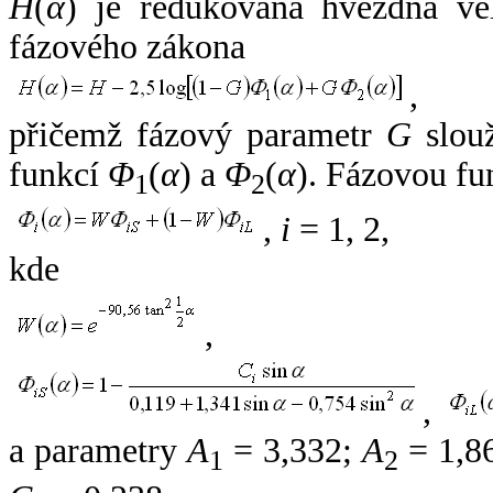
H
(
α
) je redukovaná hvězdná vel
fázového zákona
,
přičemž fázový parametr
G
slouž
funkcí
Φ
(
α
) a
Φ
(
α
). Fázovou fu
1
2
,
i
= 1, 2,
kde
,
,
a parametry
A
= 3,332;
A
= 1,8
1
2