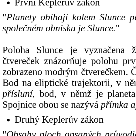
První Keplerův zákon
"
Planety obíhají kolem Slunce p
společném ohnisku je Slunce.
"
Poloha Slunce je vyznačena 
čtvereček znázorňuje polohu pr
zobrazeno modrým čtverečkem. Če
Bod na eliptické trajektorii, v n
přísluní
, bod, v němž je planet
Spojnice obou se nazývá
přímka a
Druhý Keplerův zákon
"
Obsahy ploch opsaných průvodič