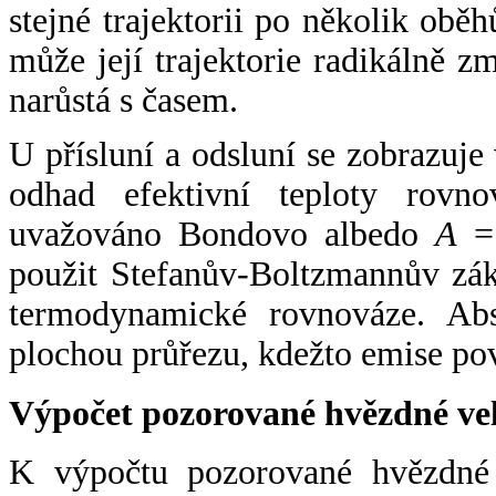
stejné trajektorii po několik oběh
může její trajektorie radikálně zm
narůstá s časem.
U přísluní a odsluní se zobrazuje
odhad efektivní teploty rovno
uvažováno Bondovo albedo
A
= 
použit Stefanův-Boltzmannův zák
termodynamické rovnováze. Abs
plochou průřezu, kdežto emise po
Výpočet pozorované hvězdné ve
K výpočtu pozorované hvězdné v