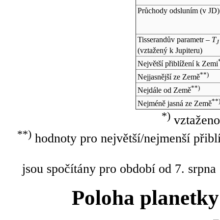
Průchody odsluním (v
JD
)
Tisserandův parametr –
T
J
(vztažený k Jupiteru)
Největší přiblížení k Zemi
**)
Nejjasnější ze Země
**)
Nejdále od Země
**
Nejméně jasná ze Země
*)
vztaženo
**)
hodnoty pro největší/nejmenší přibl
jsou spočítány pro období od 7. srpna
Poloha planetky