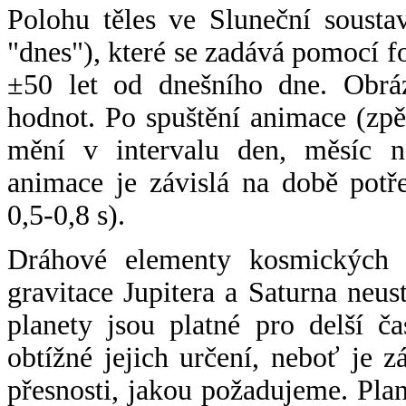
Polohu těles ve Sluneční sousta
"dnes"), které se zadává pomocí 
±50 let od dnešního dne. Obráz
hodnot. Po spuštění animace (zpě
mění v intervalu den, měsíc ne
animace je závislá na době potř
0,5-0,8 s).
Dráhové elementy kosmických t
gravitace Jupitera a Saturna neu
planety jsou platné pro delší č
obtížné jejich určení, neboť je 
přesnosti, jakou požadujeme. Pla