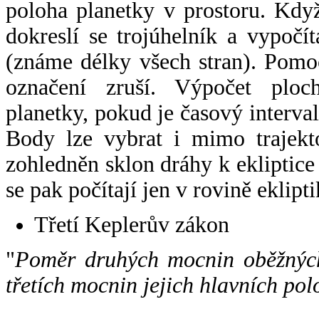
poloha planetky v prostoru. Kdy
dokreslí se trojúhelník a vypoč
(známe délky všech stran). Pomo
označení zruší. Výpočet ploch
planetky, pokud je časový interval
Body lze vybrat i mimo trajekto
zohledněn sklon dráhy k ekliptice
se pak počítají jen v rovině eklipti
Třetí Keplerův zákon
"
Poměr druhých mocnin oběžných
třetích mocnin jejich hlavních pol