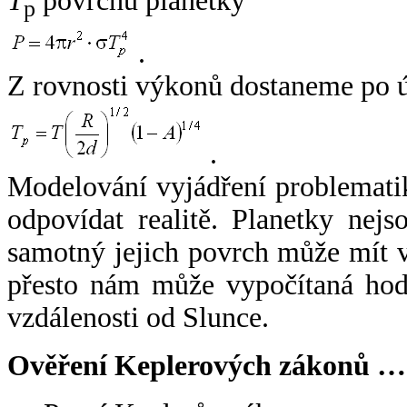
T
povrchu planetky
p
.
Z rovnosti výkonů dostaneme po 
.
Modelování vyjádření problemati
odpovídat realitě. Planetky nejso
samotný jejich povrch může mít v
přesto nám může vypočítaná hodn
vzdálenosti od Slunce.
Ověření Keplerových zákonů …