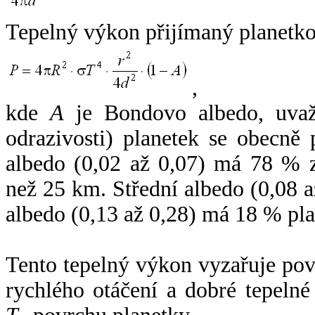
Tepelný výkon přijímaný planetko
,
kde
A
je Bondovo albedo, uvaž
odrazivosti) planetek se obecně
albedo (0,02 až 0,07) má 78 % z
než 25 km. Střední albedo (0,08 
albedo (0,13 až 0,28) má 18 % pla
Tento tepelný výkon vyzařuje po
rychlého otáčení a dobré tepelné