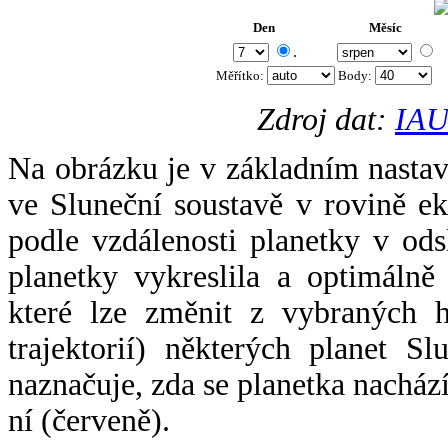
Den
Měsíc
.
Měřítko:
Body
:
Zdroj dat:
IAU
Na obrázku je v základním nastav
ve Sluneční soustavě v rovině ek
podle vzdálenosti planetky v odsl
planetky vykreslila a optimálně
které lze změnit z vybraných h
trajektorií) některých planet Sl
naznačuje, zda se planetka nacház
ní (červeně).