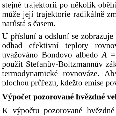
stejné trajektorii po několik oběh
může její trajektorie radikálně zm
narůstá s časem.
U přísluní a odsluní se zobrazuje
odhad efektivní teploty rovno
uvažováno Bondovo albedo
A
= 
použit Stefanův-Boltzmannův zák
termodynamické rovnováze. Abs
plochou průřezu, kdežto emise po
Výpočet pozorované hvězdné ve
K výpočtu pozorované hvězdné v