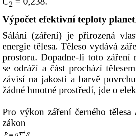
C
= 0,238.
2
Výpočet efektivní teploty plan
Sálání (záření) je přirozená vla
energie tělesa. Těleso vydává zá
prostoru. Dopadne-li toto záření n
se odráží a část prochází tělesem
závisí na jakosti a barvě povrch
žádné hmotné prostředí, jde o ele
Pro výkon záření černého tělesa
zákon