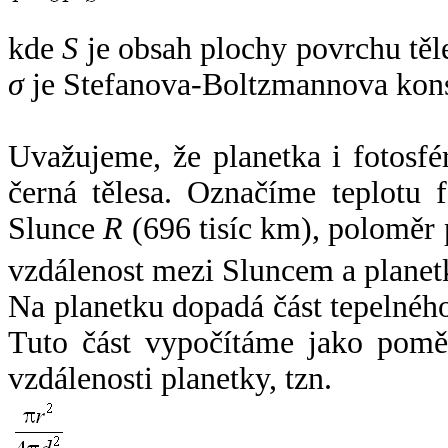
kde
S
je obsah plochy povrchu těl
σ
je Stefanova-Boltzmannova kons
Uvažujeme, že planetka i fotosfér
černá tělesa. Označíme teplotu 
Slunce
R
(696 tisíc km), poloměr
vzdálenost mezi Sluncem a plane
Na planetku dopadá část tepelnéh
Tuto část vypočítáme jako pomě
vzdálenosti planetky, tzn.