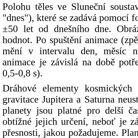
Polohu těles ve Sluneční sousta
"dnes"), které se zadává pomocí 
±50 let od dnešního dne. Obráz
hodnot. Po spuštění animace (zpě
mění v intervalu den, měsíc ne
animace je závislá na době potř
0,5-0,8 s).
Dráhové elementy kosmických t
gravitace Jupitera a Saturna neu
planety jsou platné pro delší č
obtížné jejich určení, neboť je 
přesnosti, jakou požadujeme. Pla