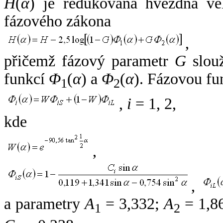
H
(
α
) je redukovaná hvězdná vel
fázového zákona
,
přičemž fázový parametr
G
slouž
funkcí
Φ
(
α
) a
Φ
(
α
). Fázovou fu
1
2
,
i
= 1, 2,
kde
,
,
a parametry
A
= 3,332;
A
= 1,8
1
2