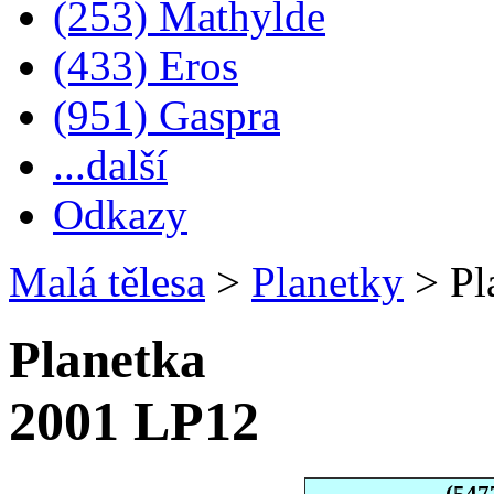
(253) Mathylde
(433) Eros
(951) Gaspra
...další
Odkazy
Malá tělesa
>
Planetky
>
Pl
Planetka
2001 LP12
(547