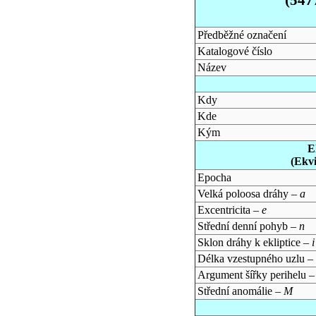
Předběžné označení
Katalogové číslo
Název
Kdy
Kde
Kým
E
(Ekv
Epocha
Velká poloosa dráhy –
a
Excentricita –
e
Střední denní pohyb –
n
Sklon dráhy k ekliptice –
i
Délka vzestupného uzlu –
Argument šířky perihelu 
Střední anomálie –
M