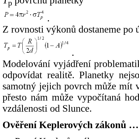
T
povrchu planetky
p
.
Z rovnosti výkonů dostaneme po 
.
Modelování vyjádření problemati
odpovídat realitě. Planetky nejso
samotný jejich povrch může mít v
přesto nám může vypočítaná hodn
vzdálenosti od Slunce.
Ověření Keplerových zákonů …