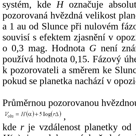
systém, kde
H
označuje absolut
pozorovaná hvězdná velikost plan
a 1 au od Slunce při nulovém fá
souvisí s efektem zjasnění v opoz
o 0,3 mag. Hodnota
G
není zná
používá hodnota 0,15. Fázový úh
k pozorovateli a směrem ke Slunc
pokud se planetka nachází v opozi
Průměrnou pozorovanou hvězdnou 
,
kde
r
je vzdálenost planetky od