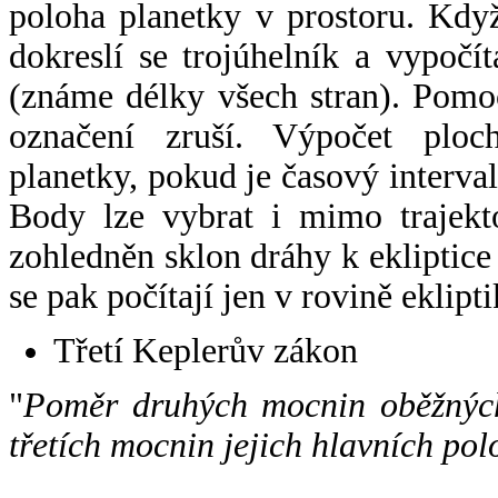
poloha planetky v prostoru. Kdy
dokreslí se trojúhelník a vypoč
(známe délky všech stran). Pomo
označení zruší. Výpočet ploch
planetky, pokud je časový interval
Body lze vybrat i mimo trajekto
zohledněn sklon dráhy k ekliptice
se pak počítají jen v rovině eklipti
Třetí Keplerův zákon
"
Poměr druhých mocnin oběžných
třetích mocnin jejich hlavních pol