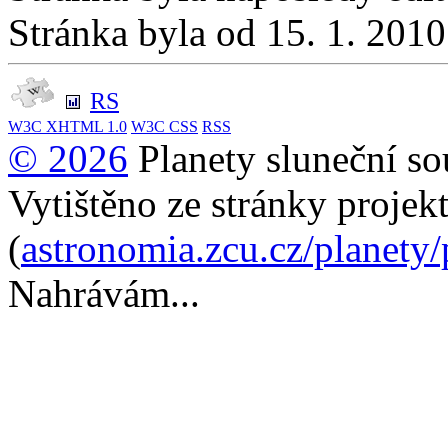
Stránka byla od 15. 1. 201
RS
W3C
XHTML 1.0
W3C
CSS
RSS
© 2026
Planety sluneční so
Vytištěno ze stránky projek
(
astronomia.zcu.cz/planety
Nahrávám...