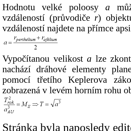
Hodnotu velké poloosy
a
může
vzdáleností (průvodiče
r
) objekt
vzdáleností najdete na přímce apsi
Vypočítanou velikost
a
lze zkont
nachází dráhové elementy plane
pomocí třetího Keplerova zák
zobrazená v levém horním rohu o
Stránka byla naposledy edi