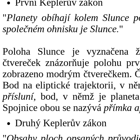
První Keplerův zákon
"
Planety obíhají kolem Slunce p
společném ohnisku je Slunce.
"
Poloha Slunce je vyznačena 
čtvereček znázorňuje polohu pr
zobrazeno modrým čtverečkem. Če
Bod na eliptické trajektorii, v n
přísluní
, bod, v němž je planet
Spojnice obou se nazývá
přímka a
Druhý Keplerův zákon
"
Obsahy ploch opsaných průvodič