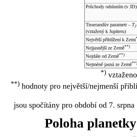
Průchody odsluním (v
JD
)
Tisserandův parametr –
T
J
(vztažený k Jupiteru)
Největší přiblížení k Zemi
**)
Nejjasnější ze Země
**)
Nejdále od Země
**
Nejméně jasná ze Země
*)
vztaženo
**)
hodnoty pro největší/nejmenší přibl
jsou spočítány pro období od 7. srpna
Poloha planetky