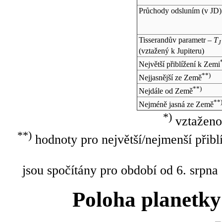
Průchody odsluním (v
JD
)
Tisserandův parametr –
T
J
(vztažený k Jupiteru)
Největší přiblížení k Zemi
**)
Nejjasnější ze Země
**)
Nejdále od Země
**
Nejméně jasná ze Země
*)
vztaženo
**)
hodnoty pro největší/nejmenší přibl
jsou spočítány pro období od 6. srpna
Poloha planetky