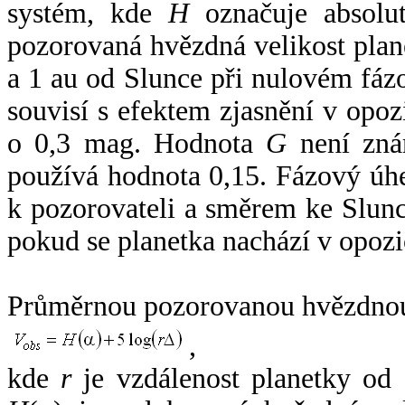
systém, kde
H
označuje absolut
pozorovaná hvězdná velikost plan
a 1 au od Slunce při nulovém fá
souvisí s efektem zjasnění v opoz
o 0,3 mag. Hodnota
G
není zná
používá hodnota 0,15. Fázový úh
k pozorovateli a směrem ke Slunc
pokud se planetka nachází v opozi
Průměrnou pozorovanou hvězdnou 
,
kde
r
je vzdálenost planetky od