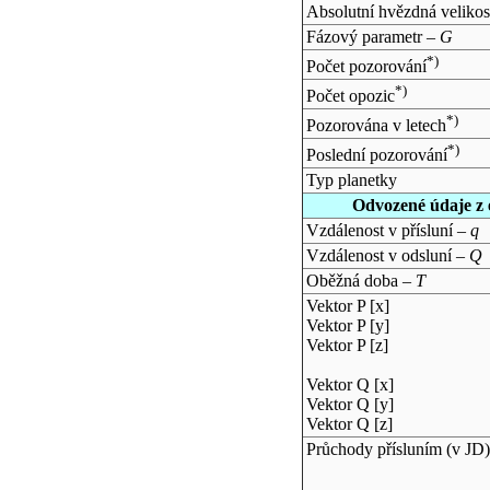
Absolutní hvězdná velikos
Fázový parametr –
G
*)
Počet pozorování
*)
Počet opozic
*)
Pozorována v letech
*)
Poslední pozorování
Typ planetky
Odvozené údaje z 
Vzdálenost v přísluní –
q
Vzdálenost v odsluní –
Q
Oběžná doba –
T
Vektor P [x]
Vektor P [y]
Vektor P [z]
Vektor Q [x]
Vektor Q [y]
Vektor Q [z]
Průchody přísluním (v
JD
)