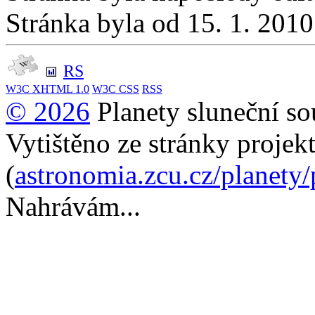
Stránka byla od 15. 1. 201
RS
W3C
XHTML 1.0
W3C
CSS
RSS
© 2026
Planety sluneční so
Vytištěno ze stránky projek
(
astronomia.zcu.cz/planety
Nahrávám...