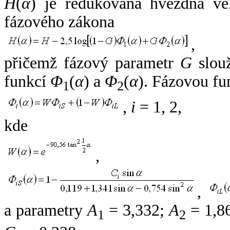
H
(
α
) je redukovaná hvězdná vel
fázového zákona
,
přičemž fázový parametr
G
slouž
funkcí
Φ
(
α
) a
Φ
(
α
). Fázovou fu
1
2
,
i
= 1, 2,
kde
,
,
a parametry
A
= 3,332;
A
= 1,8
1
2