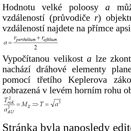
Hodnotu velké poloosy
a
může
vzdáleností (průvodiče
r
) objekt
vzdáleností najdete na přímce apsi
Vypočítanou velikost
a
lze zkont
nachází dráhové elementy plane
pomocí třetího Keplerova zák
zobrazená v levém horním rohu o
Stránka byla naposledy edi