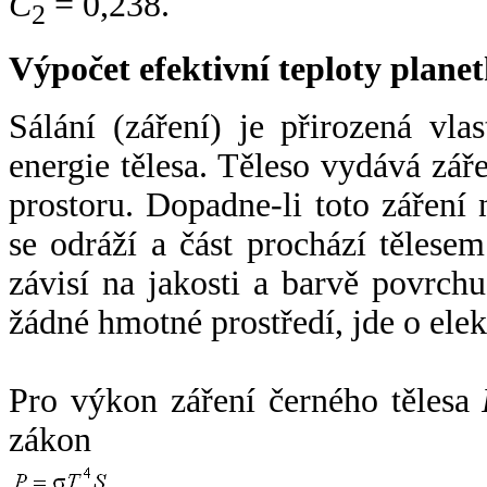
C
= 0,238.
2
Výpočet efektivní teploty plan
Sálání (záření) je přirozená vla
energie tělesa. Těleso vydává zá
prostoru. Dopadne-li toto záření n
se odráží a část prochází tělesem
závisí na jakosti a barvě povrch
žádné hmotné prostředí, jde o ele
Pro výkon záření černého tělesa
zákon