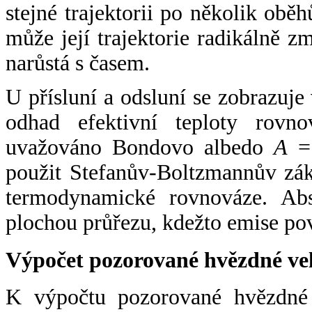
stejné trajektorii po několik oběh
může její trajektorie radikálně zm
narůstá s časem.
U přísluní a odsluní se zobrazuje
odhad efektivní teploty rovno
uvažováno Bondovo albedo
A
= 
použit Stefanův-Boltzmannův zák
termodynamické rovnováze. Abs
plochou průřezu, kdežto emise po
Výpočet pozorované hvězdné ve
K výpočtu pozorované hvězdné v