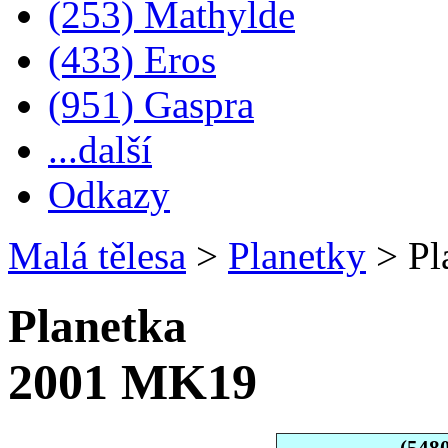
(253) Mathylde
(433) Eros
(951) Gaspra
...další
Odkazy
Malá tělesa
>
Planetky
>
Pl
Planetka
2001 MK19
(548