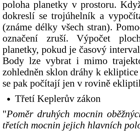
poloha planetky v prostoru. Kdy
dokreslí se trojúhelník a vypoč
(známe délky všech stran). Pomo
označení zruší. Výpočet ploch
planetky, pokud je časový interval
Body lze vybrat i mimo trajekto
zohledněn sklon dráhy k ekliptice
se pak počítají jen v rovině eklipti
Třetí Keplerův zákon
"
Poměr druhých mocnin oběžných
třetích mocnin jejich hlavních pol