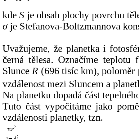
kde
S
je obsah plochy povrchu těl
σ
je Stefanova-Boltzmannova kons
Uvažujeme, že planetka i fotosfér
černá tělesa. Označíme teplotu 
Slunce
R
(696 tisíc km), poloměr
vzdálenost mezi Sluncem a plane
Na planetku dopadá část tepelnéh
Tuto část vypočítáme jako pomě
vzdálenosti planetky, tzn.