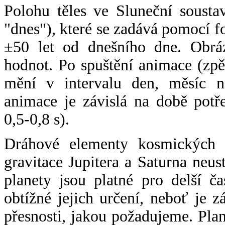
Polohu těles ve Sluneční sousta
"dnes"), které se zadává pomocí 
±50 let od dnešního dne. Obráz
hodnot. Po spuštění animace (zpě
mění v intervalu den, měsíc ne
animace je závislá na době potř
0,5-0,8 s).
Dráhové elementy kosmických t
gravitace Jupitera a Saturna neu
planety jsou platné pro delší č
obtížné jejich určení, neboť je 
přesnosti, jakou požadujeme. Pla