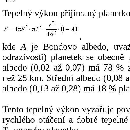
Tepelný výkon přijímaný planetko
,
kde
A
je Bondovo albedo, uvaž
odrazivosti) planetek se obecně
albedo (0,02 až 0,07) má 78 % z
než 25 km. Střední albedo (0,08 
albedo (0,13 až 0,28) má 18 % pla
Tento tepelný výkon vyzařuje po
rychlého otáčení a dobré tepelné