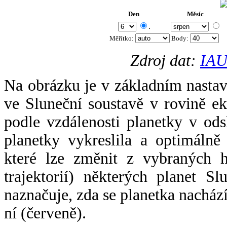
Den
Měsíc
.
Měřítko:
Body
:
Zdroj dat:
IAU
Na obrázku je v základním nastav
ve Sluneční soustavě v rovině ek
podle vzdálenosti planetky v odsl
planetky vykreslila a optimálně
které lze změnit z vybraných h
trajektorií) některých planet Sl
naznačuje, zda se planetka nacház
ní (červeně).