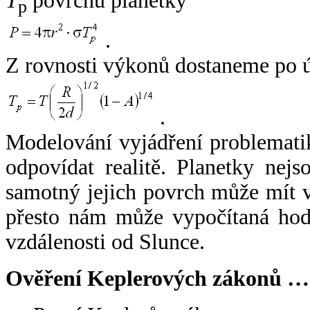
T
povrchu planetky
p
.
Z rovnosti výkonů dostaneme po 
.
Modelování vyjádření problemati
odpovídat realitě. Planetky nejso
samotný jejich povrch může mít v
přesto nám může vypočítaná hodn
vzdálenosti od Slunce.
Ověření Keplerových zákonů …