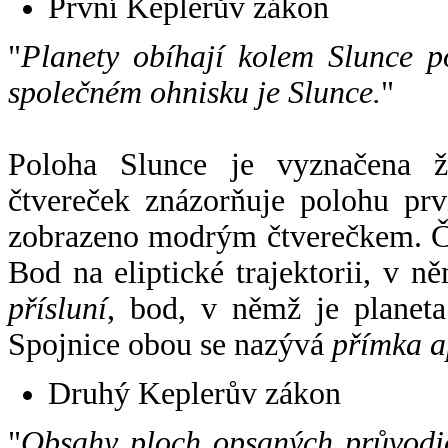
První Keplerův zákon
"
Planety obíhají kolem Slunce p
společném ohnisku je Slunce.
"
Poloha Slunce je vyznačena 
čtvereček znázorňuje polohu pr
zobrazeno modrým čtverečkem. Če
Bod na eliptické trajektorii, v n
přísluní
, bod, v němž je planet
Spojnice obou se nazývá
přímka a
Druhý Keplerův zákon
"
Obsahy ploch opsaných průvodič