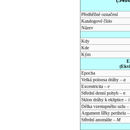
Předběžné označení
Katalogové číslo
Název
Kdy
Kde
Kým
E
(Ekv
Epocha
Velká poloosa dráhy –
a
Excentricita –
e
Střední denní pohyb –
n
Sklon dráhy k ekliptice –
i
Délka vzestupného uzlu –
Argument šířky perihelu 
Střední anomálie –
M