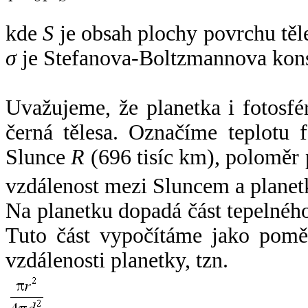
kde
S
je obsah plochy povrchu těl
σ
je Stefanova-Boltzmannova kons
Uvažujeme, že planetka i fotosfér
černá tělesa. Označíme teplotu 
Slunce
R
(696 tisíc km), poloměr
vzdálenost mezi Sluncem a plane
Na planetku dopadá část tepelnéh
Tuto část vypočítáme jako pomě
vzdálenosti planetky, tzn.