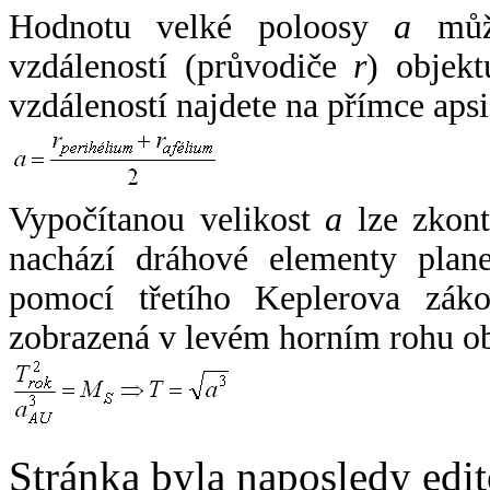
Hodnotu velké poloosy
a
může
vzdáleností (průvodiče
r
) objekt
vzdáleností najdete na přímce apsi
Vypočítanou velikost
a
lze zkont
nachází dráhové elementy plane
pomocí třetího Keplerova zák
zobrazená v levém horním rohu o
Stránka byla naposledy edi