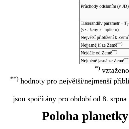
Průchody odsluním (v
JD
)
Tisserandův parametr –
T
J
(vztažený k Jupiteru)
Největší přiblížení k Zemi
**)
Nejjasnější ze Země
**)
Nejdále od Země
**
Nejméně jasná ze Země
*)
vztaženo
**)
hodnoty pro největší/nejmenší přibl
jsou spočítány pro období od 8. srpna
Poloha planetky