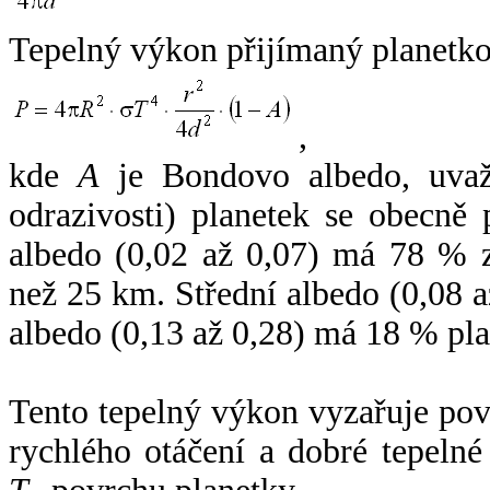
Tepelný výkon přijímaný planetko
,
kde
A
je Bondovo albedo, uvaž
odrazivosti) planetek se obecně
albedo (0,02 až 0,07) má 78 % z
než 25 km. Střední albedo (0,08 
albedo (0,13 až 0,28) má 18 % pla
Tento tepelný výkon vyzařuje po
rychlého otáčení a dobré tepelné