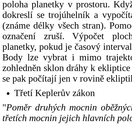
poloha planetky v prostoru. Kdy
dokreslí se trojúhelník a vypoč
(známe délky všech stran). Pomo
označení zruší. Výpočet ploch
planetky, pokud je časový interval
Body lze vybrat i mimo trajekto
zohledněn sklon dráhy k ekliptice
se pak počítají jen v rovině eklipti
Třetí Keplerův zákon
"
Poměr druhých mocnin oběžných
třetích mocnin jejich hlavních pol