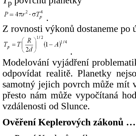
T
povrchu planetky
p
.
Z rovnosti výkonů dostaneme po 
.
Modelování vyjádření problemati
odpovídat realitě. Planetky nejso
samotný jejich povrch může mít v
přesto nám může vypočítaná hodn
vzdálenosti od Slunce.
Ověření Keplerových zákonů …