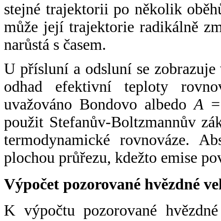
stejné trajektorii po několik oběh
může její trajektorie radikálně zm
narůstá s časem.
U přísluní a odsluní se zobrazuje
odhad efektivní teploty rovno
uvažováno Bondovo albedo
A
= 
použit Stefanův-Boltzmannův zák
termodynamické rovnováze. Abs
plochou průřezu, kdežto emise po
Výpočet pozorované hvězdné ve
K výpočtu pozorované hvězdné v