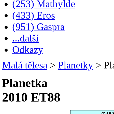
(253) Mathylde
(433) Eros
(951) Gaspra
...další
Odkazy
Malá tělesa
>
Planetky
>
Pl
Planetka
2010 ET88
(548