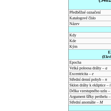
Předběžné označení
Katalogové číslo
Název
Kdy
Kde
Kým
E
(Ekv
Epocha
Velká poloosa dráhy –
a
Excentricita –
e
Střední denní pohyb –
n
Sklon dráhy k ekliptice –
i
Délka vzestupného uzlu –
Argument šířky perihelu 
Střední anomálie –
M