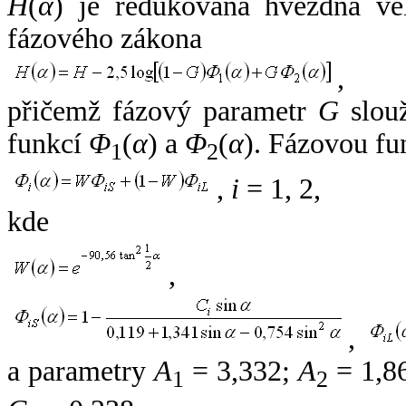
H
(
α
) je redukovaná hvězdná vel
fázového zákona
,
přičemž fázový parametr
G
slouž
funkcí
Φ
(
α
) a
Φ
(
α
). Fázovou fu
1
2
,
i
= 1, 2,
kde
,
,
a parametry
A
= 3,332;
A
= 1,8
1
2