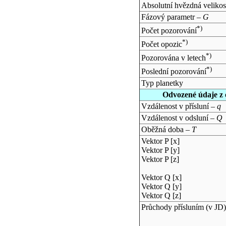
Absolutní hvězdná velikos
Fázový parametr –
G
*)
Počet pozorování
*)
Počet opozic
*)
Pozorována v letech
*)
Poslední pozorování
Typ planetky
Odvozené údaje z 
Vzdálenost v přísluní –
q
Vzdálenost v odsluní –
Q
Oběžná doba –
T
Vektor P [x]
Vektor P [y]
Vektor P [z]
Vektor Q [x]
Vektor Q [y]
Vektor Q [z]
Průchody přísluním (v
JD
)