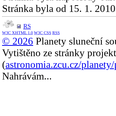
Stránka byla od 15. 1. 201
RS
W3C
XHTML 1.0
W3C
CSS
RSS
© 2026
Planety sluneční so
Vytištěno ze stránky projek
(
astronomia.zcu.cz/planety
Nahrávám...