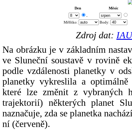
Den
Měsíc
.
Měřítko:
Body
:
Zdroj dat:
IAU
Na obrázku je v základním nastav
ve Sluneční soustavě v rovině ek
podle vzdálenosti planetky v odsl
planetky vykreslila a optimálně
které lze změnit z vybraných h
trajektorií) některých planet Sl
naznačuje, zda se planetka nacház
ní (červeně).