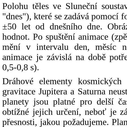
Polohu těles ve Sluneční sousta
"dnes"), které se zadává pomocí 
±50 let od dnešního dne. Obráz
hodnot. Po spuštění animace (zpě
mění v intervalu den, měsíc ne
animace je závislá na době potř
0,5-0,8 s).
Dráhové elementy kosmických t
gravitace Jupitera a Saturna neu
planety jsou platné pro delší č
obtížné jejich určení, neboť je 
přesnosti, jakou požadujeme. Pla