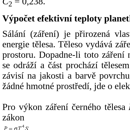
C
= 0,238.
2
Výpočet efektivní teploty plan
Sálání (záření) je přirozená vla
energie tělesa. Těleso vydává zá
prostoru. Dopadne-li toto záření n
se odráží a část prochází tělesem
závisí na jakosti a barvě povrch
žádné hmotné prostředí, jde o ele
Pro výkon záření černého tělesa
zákon