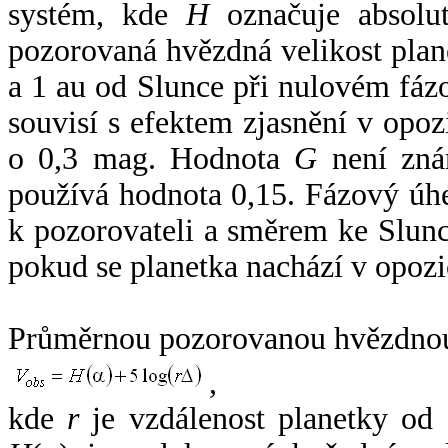
systém, kde
H
označuje absolut
pozorovaná hvězdná velikost plan
a 1 au od Slunce při nulovém fá
souvisí s efektem zjasnění v opoz
o 0,3 mag. Hodnota
G
není zná
používá hodnota 0,15. Fázový úh
k pozorovateli a směrem ke Slunc
pokud se planetka nachází v opozi
Průměrnou pozorovanou hvězdnou 
,
kde
r
je vzdálenost planetky od