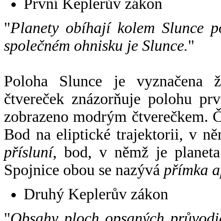
První Keplerův zákon
"
Planety obíhají kolem Slunce p
společném ohnisku je Slunce.
"
Poloha Slunce je vyznačena 
čtvereček znázorňuje polohu pr
zobrazeno modrým čtverečkem. Če
Bod na eliptické trajektorii, v n
přísluní
, bod, v němž je planet
Spojnice obou se nazývá
přímka a
Druhý Keplerův zákon
"
Obsahy ploch opsaných průvodič