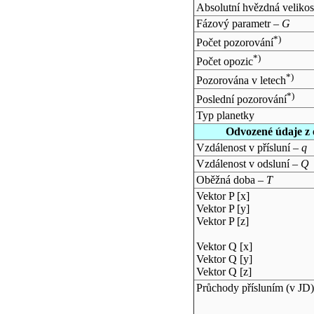
Absolutní hvězdná velikos
Fázový parametr –
G
*)
Počet pozorování
*)
Počet opozic
*)
Pozorována v letech
*)
Poslední pozorování
Typ planetky
Odvozené údaje z 
Vzdálenost v přísluní –
q
Vzdálenost v odsluní –
Q
Oběžná doba –
T
Vektor P [x]
Vektor P [y]
Vektor P [z]
Vektor Q [x]
Vektor Q [y]
Vektor Q [z]
Průchody přísluním (v
JD
)