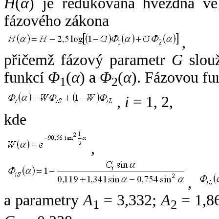
H
(
α
) je redukovaná hvězdná vel
fázového zákona
,
přičemž fázový parametr
G
slouž
funkcí
Φ
(
α
) a
Φ
(
α
). Fázovou fu
1
2
,
i
= 1, 2,
kde
,
,
a parametry
A
= 3,332;
A
= 1,8
1
2