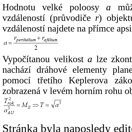
Hodnotu velké poloosy
a
může
vzdáleností (průvodiče
r
) objekt
vzdáleností najdete na přímce apsi
Vypočítanou velikost
a
lze zkont
nachází dráhové elementy plane
pomocí třetího Keplerova zák
zobrazená v levém horním rohu o
Stránka byla naposledy edi