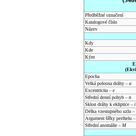
Předběžné označení
Katalogové číslo
Název
Kdy
Kde
Kým
E
(Ekv
Epocha
Velká poloosa dráhy –
a
Excentricita –
e
Střední denní pohyb –
n
Sklon dráhy k ekliptice –
i
Délka vzestupného uzlu –
Argument šířky perihelu 
Střední anomálie –
M