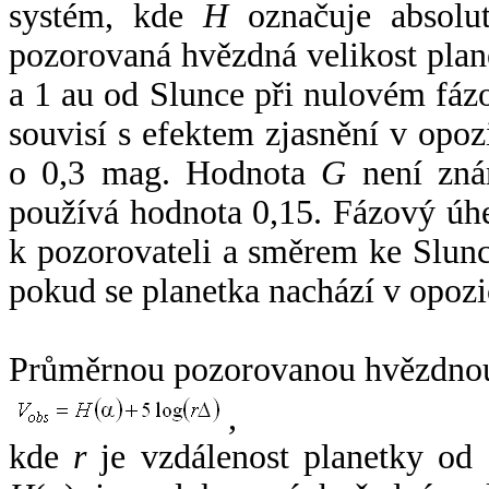
systém, kde
H
označuje absolut
pozorovaná hvězdná velikost plan
a 1 au od Slunce při nulovém fá
souvisí s efektem zjasnění v opoz
o 0,3 mag. Hodnota
G
není zná
používá hodnota 0,15. Fázový úh
k pozorovateli a směrem ke Slunc
pokud se planetka nachází v opozi
Průměrnou pozorovanou hvězdnou 
,
kde
r
je vzdálenost planetky od