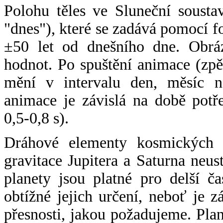
Polohu těles ve Sluneční sousta
"dnes"), které se zadává pomocí 
±50 let od dnešního dne. Obráz
hodnot. Po spuštění animace (zpě
mění v intervalu den, měsíc ne
animace je závislá na době potř
0,5-0,8 s).
Dráhové elementy kosmických t
gravitace Jupitera a Saturna neu
planety jsou platné pro delší č
obtížné jejich určení, neboť je 
přesnosti, jakou požadujeme. Pla