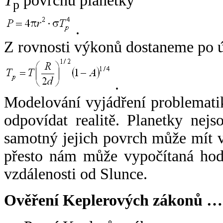
T
povrchu planetky
p
.
Z rovnosti výkonů dostaneme po 
.
Modelování vyjádření problemati
odpovídat realitě. Planetky nejso
samotný jejich povrch může mít v
přesto nám může vypočítaná hodn
vzdálenosti od Slunce.
Ověření Keplerových zákonů …