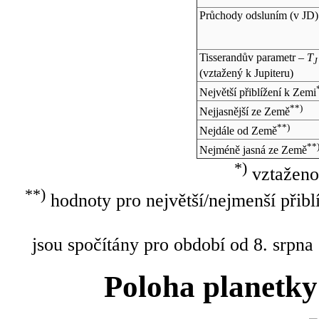
Průchody odsluním (v
JD
)
Tisserandův parametr –
T
J
(vztažený k Jupiteru)
Největší přiblížení k Zemi
**)
Nejjasnější ze Země
**)
Nejdále od Země
**
Nejméně jasná ze Země
*)
vztaženo
**)
hodnoty pro největší/nejmenší přibl
jsou spočítány pro období od 8. srpna
Poloha planetky