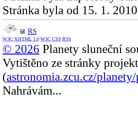
Stránka byla od 15. 1. 201
RS
W3C
XHTML 1.0
W3C
CSS
RSS
© 2026
Planety sluneční so
Vytištěno ze stránky projek
(
astronomia.zcu.cz/planety
Nahrávám...