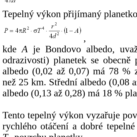
Tepelný výkon přijímaný planetko
,
kde
A
je Bondovo albedo, uvaž
odrazivosti) planetek se obecně
albedo (0,02 až 0,07) má 78 % z
než 25 km. Střední albedo (0,08 
albedo (0,13 až 0,28) má 18 % pla
Tento tepelný výkon vyzařuje po
rychlého otáčení a dobré tepelné