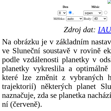
Den
Měsíc
.
Měřítko:
Body
:
Zdroj dat:
IAU
Na obrázku je v základním nastav
ve Sluneční soustavě v rovině ek
podle vzdálenosti planetky v odsl
planetky vykreslila a optimálně
které lze změnit z vybraných h
trajektorií) některých planet Sl
naznačuje, zda se planetka nacház
ní (červeně).