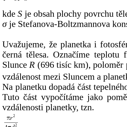
kde
S
je obsah plochy povrchu těl
σ
je Stefanova-Boltzmannova kons
Uvažujeme, že planetka i fotosfér
černá tělesa. Označíme teplotu 
Slunce
R
(696 tisíc km), poloměr
vzdálenost mezi Sluncem a plane
Na planetku dopadá část tepelnéh
Tuto část vypočítáme jako pomě
vzdálenosti planetky, tzn.