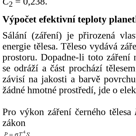
C
= 0,238.
2
Výpočet efektivní teploty plan
Sálání (záření) je přirozená vla
energie tělesa. Těleso vydává zá
prostoru. Dopadne-li toto záření n
se odráží a část prochází tělesem
závisí na jakosti a barvě povrch
žádné hmotné prostředí, jde o ele
Pro výkon záření černého tělesa
zákon