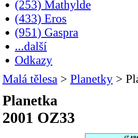
(253) Mathylde
(433) Eros
(951) Gaspra
...další
Odkazy
Malá tělesa
>
Planetky
>
Pl
Planetka
2001 OZ33
(548