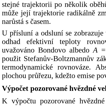
stejné trajektorii po několik oběh
může její trajektorie radikálně zm
narůstá s časem.
U přísluní a odsluní se zobrazuje
odhad efektivní teploty rovno
uvažováno Bondovo albedo
A
= 
použit Stefanův-Boltzmannův zák
termodynamické rovnováze. Abs
plochou průřezu, kdežto emise po
Výpočet pozorované hvězdné ve
K výpočtu pozorované hvězdné v