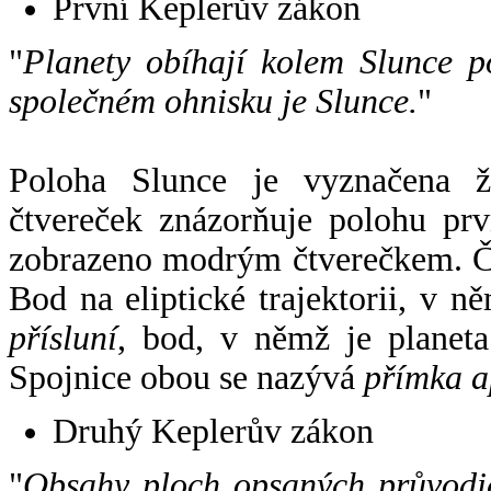
První Keplerův zákon
"
Planety obíhají kolem Slunce p
společném ohnisku je Slunce.
"
Poloha Slunce je vyznačena 
čtvereček znázorňuje polohu pr
zobrazeno modrým čtverečkem. Če
Bod na eliptické trajektorii, v n
přísluní
, bod, v němž je planet
Spojnice obou se nazývá
přímka a
Druhý Keplerův zákon
"
Obsahy ploch opsaných průvodič