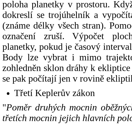
poloha planetky v prostoru. Kdy
dokreslí se trojúhelník a vypoč
(známe délky všech stran). Pomo
označení zruší. Výpočet ploch
planetky, pokud je časový interval
Body lze vybrat i mimo trajekto
zohledněn sklon dráhy k ekliptice
se pak počítají jen v rovině eklipti
Třetí Keplerův zákon
"
Poměr druhých mocnin oběžných
třetích mocnin jejich hlavních pol