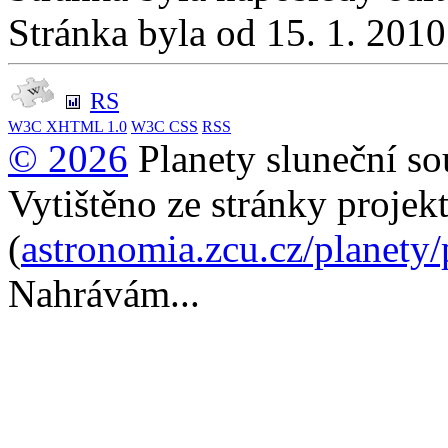
Stránka byla od 15. 1. 201
RS
W3C
XHTML 1.0
W3C
CSS
RSS
© 2026
Planety sluneční so
Vytištěno ze stránky projek
(
astronomia.zcu.cz/planety
Nahrávám...