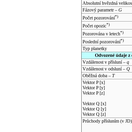
Absolutní hvězdná velikos
Fázový parametr –
G
*)
Počet pozorování
*)
Počet opozic
*)
Pozorována v letech
*)
Poslední pozorování
Typ planetky
Odvozené údaje z 
Vzdálenost v přísluní –
q
Vzdálenost v odsluní –
Q
Oběžná doba –
T
Vektor P [x]
Vektor P [y]
Vektor P [z]
Vektor Q [x]
Vektor Q [y]
Vektor Q [z]
Průchody přísluním (v
JD
)