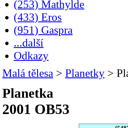
(253) Mathylde
(433) Eros
(951) Gaspra
...další
Odkazy
Malá tělesa
>
Planetky
>
Pl
Planetka
2001 OB53
(548