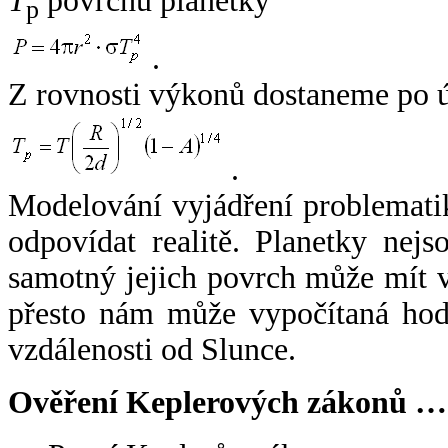
T
povrchu planetky
p
.
Z rovnosti výkonů dostaneme po 
.
Modelování vyjádření problemati
odpovídat realitě. Planetky nejso
samotný jejich povrch může mít v
přesto nám může vypočítaná hodn
vzdálenosti od Slunce.
Ověření Keplerových zákonů …