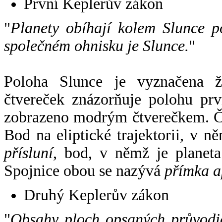
První Keplerův zákon
"
Planety obíhají kolem Slunce p
společném ohnisku je Slunce.
"
Poloha Slunce je vyznačena 
čtvereček znázorňuje polohu pr
zobrazeno modrým čtverečkem. Če
Bod na eliptické trajektorii, v n
přísluní
, bod, v němž je planet
Spojnice obou se nazývá
přímka a
Druhý Keplerův zákon
"
Obsahy ploch opsaných průvodič