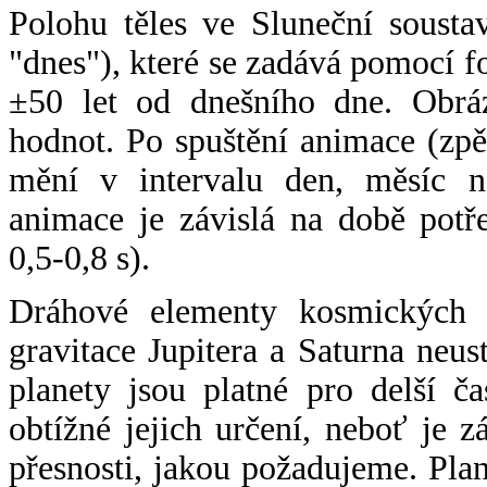
Polohu těles ve Sluneční sousta
"dnes"), které se zadává pomocí 
±50 let od dnešního dne. Obráz
hodnot. Po spuštění animace (zpě
mění v intervalu den, měsíc ne
animace je závislá na době potř
0,5-0,8 s).
Dráhové elementy kosmických t
gravitace Jupitera a Saturna neu
planety jsou platné pro delší č
obtížné jejich určení, neboť je 
přesnosti, jakou požadujeme. Pla