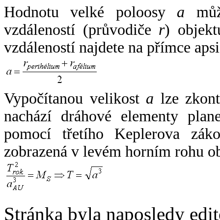
Hodnotu velké poloosy
a
může
vzdáleností (průvodiče
r
) objekt
vzdáleností najdete na přímce apsi
Vypočítanou velikost
a
lze zkont
nachází dráhové elementy plane
pomocí třetího Keplerova zák
zobrazená v levém horním rohu o
Stránka byla naposledy edi