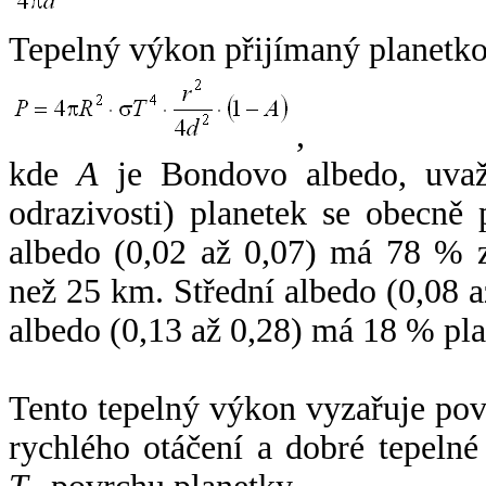
Tepelný výkon přijímaný planetko
,
kde
A
je Bondovo albedo, uvaž
odrazivosti) planetek se obecně
albedo (0,02 až 0,07) má 78 % z
než 25 km. Střední albedo (0,08 
albedo (0,13 až 0,28) má 18 % pla
Tento tepelný výkon vyzařuje po
rychlého otáčení a dobré tepelné