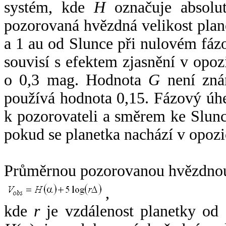
systém, kde
H
označuje absolut
pozorovaná hvězdná velikost plan
a 1 au od Slunce při nulovém fá
souvisí s efektem zjasnění v opoz
o 0,3 mag. Hodnota
G
není zná
používá hodnota 0,15. Fázový úh
k pozorovateli a směrem ke Slunc
pokud se planetka nachází v opozi
Průměrnou pozorovanou hvězdnou 
,
kde
r
je vzdálenost planetky od