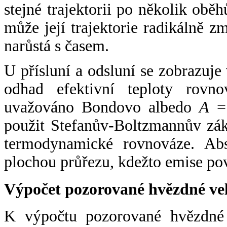
stejné trajektorii po několik oběh
může její trajektorie radikálně zm
narůstá s časem.
U přísluní a odsluní se zobrazuje
odhad efektivní teploty rovno
uvažováno Bondovo albedo
A
= 
použit Stefanův-Boltzmannův zák
termodynamické rovnováze. Abs
plochou průřezu, kdežto emise po
Výpočet pozorované hvězdné ve
K výpočtu pozorované hvězdné v