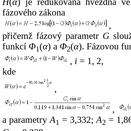
H
(
α
) je redukovaná hvězdná vel
fázového zákona
,
přičemž fázový parametr
G
slouž
funkcí
Φ
(
α
) a
Φ
(
α
). Fázovou fu
1
2
,
i
= 1, 2,
kde
,
,
a parametry
A
= 3,332;
A
= 1,8
1
2