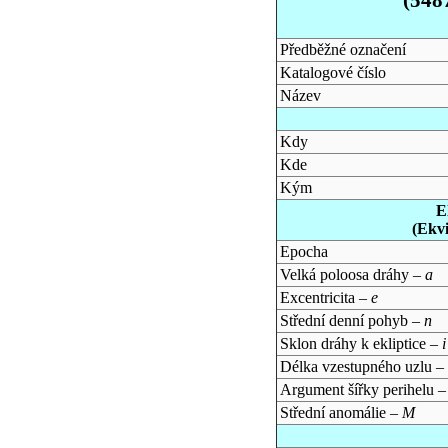
Předběžné označení
Katalogové číslo
Název
Kdy
Kde
Kým
E
(Ekv
Epocha
Velká poloosa dráhy –
a
Excentricita –
e
Střední denní pohyb –
n
Sklon dráhy k ekliptice –
i
Délka vzestupného uzlu –
Argument šířky perihelu 
Střední anomálie –
M