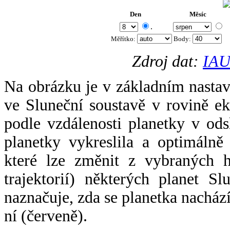
Den
Měsíc
.
Měřítko:
Body
:
Zdroj dat:
IAU
Na obrázku je v základním nastav
ve Sluneční soustavě v rovině ek
podle vzdálenosti planetky v odsl
planetky vykreslila a optimálně
které lze změnit z vybraných h
trajektorií) některých planet Sl
naznačuje, zda se planetka nacház
ní (červeně).