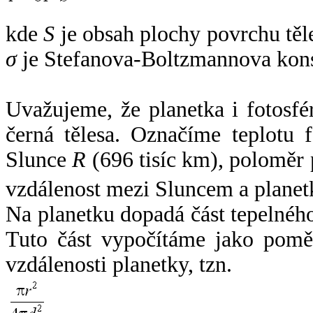
kde
S
je obsah plochy povrchu těl
σ
je Stefanova-Boltzmannova kons
Uvažujeme, že planetka i fotosfér
černá tělesa. Označíme teplotu 
Slunce
R
(696 tisíc km), poloměr
vzdálenost mezi Sluncem a plane
Na planetku dopadá část tepelnéh
Tuto část vypočítáme jako pomě
vzdálenosti planetky, tzn.