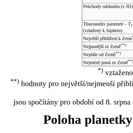
Průchody odsluním (v
JD
)
Tisserandův parametr –
T
J
(vztažený k Jupiteru)
Největší přiblížení k Zemi
**)
Nejjasnější ze Země
**)
Nejdále od Země
**
Nejméně jasná ze Země
*)
vztaženo
**)
hodnoty pro největší/nejmenší přibl
jsou spočítány pro období od 8. srpna
Poloha planetky