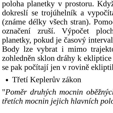
poloha planetky v prostoru. Kdy
dokreslí se trojúhelník a vypoč
(známe délky všech stran). Pomo
označení zruší. Výpočet ploch
planetky, pokud je časový interval
Body lze vybrat i mimo trajekto
zohledněn sklon dráhy k ekliptice
se pak počítají jen v rovině eklipti
Třetí Keplerův zákon
"
Poměr druhých mocnin oběžných
třetích mocnin jejich hlavních pol