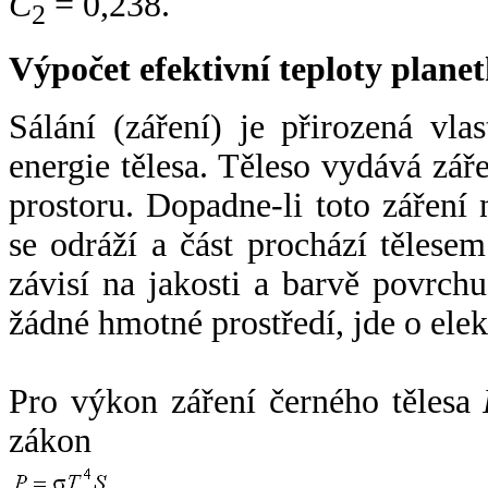
C
= 0,238.
2
Výpočet efektivní teploty plan
Sálání (záření) je přirozená vla
energie tělesa. Těleso vydává zá
prostoru. Dopadne-li toto záření n
se odráží a část prochází tělesem
závisí na jakosti a barvě povrch
žádné hmotné prostředí, jde o ele
Pro výkon záření černého tělesa
zákon