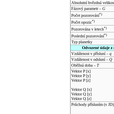
Absolutní hvězdná velikos
Fázový parametr –
G
*)
Počet pozorování
*)
Počet opozic
*)
Pozorována v letech
*)
Poslední pozorování
Typ planetky
Odvozené údaje z 
Vzdálenost v přísluní –
q
Vzdálenost v odsluní –
Q
Oběžná doba –
T
Vektor P [x]
Vektor P [y]
Vektor P [z]
Vektor Q [x]
Vektor Q [y]
Vektor Q [z]
Průchody přísluním (v
JD
)