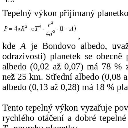
Tepelný výkon přijímaný planetko
,
kde
A
je Bondovo albedo, uvaž
odrazivosti) planetek se obecně
albedo (0,02 až 0,07) má 78 % z
než 25 km. Střední albedo (0,08 
albedo (0,13 až 0,28) má 18 % pla
Tento tepelný výkon vyzařuje po
rychlého otáčení a dobré tepelné