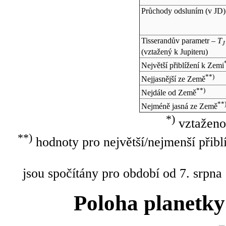
Průchody odsluním (v
JD
)
Tisserandův parametr –
T
J
(vztažený k Jupiteru)
Největší přiblížení k Zemi
**)
Nejjasnější ze Země
**)
Nejdále od Země
**
Nejméně jasná ze Země
*)
vztaženo
**)
hodnoty pro největší/nejmenší přibl
jsou spočítány pro období od 7. srpna
Poloha planetky