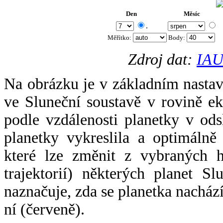
Den
Měsíc
.
Měřítko:
Body
:
Zdroj dat:
IAU
Na obrázku je v základním nastav
ve Sluneční soustavě v rovině ek
podle vzdálenosti planetky v odsl
planetky vykreslila a optimálně
které lze změnit z vybraných h
trajektorií) některých planet Sl
naznačuje, zda se planetka nacház
ní (červeně).