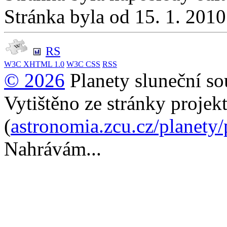
Stránka byla od 15. 1. 201
RS
W3C
XHTML 1.0
W3C
CSS
RSS
© 2026
Planety sluneční so
Vytištěno ze stránky projek
(
astronomia.zcu.cz/planety
Nahrávám...