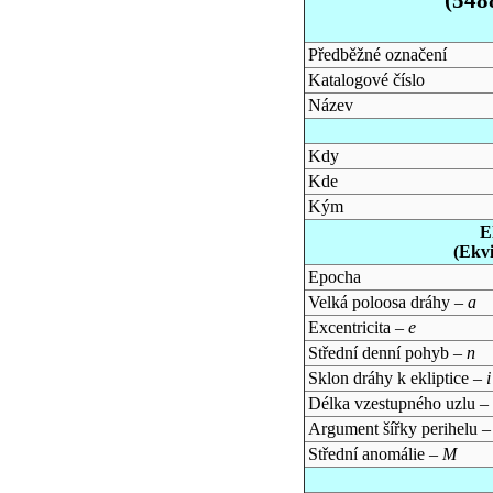
Předběžné označení
Katalogové číslo
Název
Kdy
Kde
Kým
E
(Ekv
Epocha
Velká poloosa dráhy –
a
Excentricita –
e
Střední denní pohyb –
n
Sklon dráhy k ekliptice –
i
Délka vzestupného uzlu –
Argument šířky perihelu 
Střední anomálie –
M