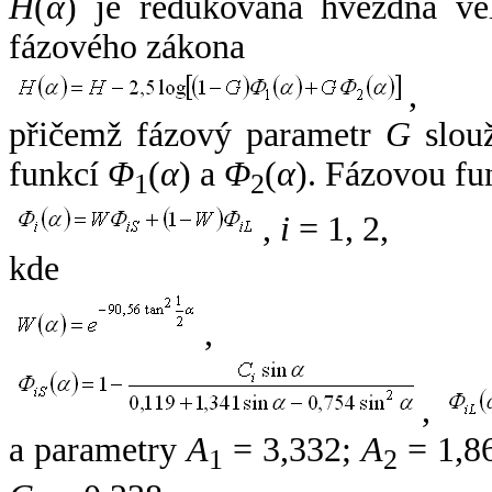
H
(
α
) je redukovaná hvězdná vel
fázového zákona
,
přičemž fázový parametr
G
slouž
funkcí
Φ
(
α
) a
Φ
(
α
). Fázovou fu
1
2
,
i
= 1, 2,
kde
,
,
a parametry
A
= 3,332;
A
= 1,8
1
2