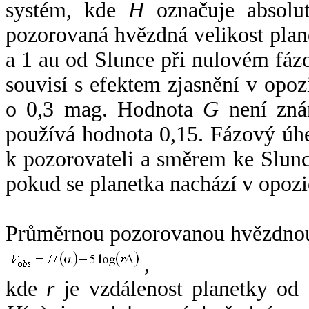
systém, kde
H
označuje absolut
pozorovaná hvězdná velikost plan
a 1 au od Slunce při nulovém fá
souvisí s efektem zjasnění v opoz
o 0,3 mag. Hodnota
G
není zná
používá hodnota 0,15. Fázový úh
k pozorovateli a směrem ke Slunc
pokud se planetka nachází v opozi
Průměrnou pozorovanou hvězdnou 
,
kde
r
je vzdálenost planetky od