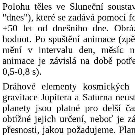
Polohu těles ve Sluneční sousta
"dnes"), které se zadává pomocí 
±50 let od dnešního dne. Obráz
hodnot. Po spuštění animace (zpě
mění v intervalu den, měsíc ne
animace je závislá na době potř
0,5-0,8 s).
Dráhové elementy kosmických t
gravitace Jupitera a Saturna neu
planety jsou platné pro delší č
obtížné jejich určení, neboť je 
přesnosti, jakou požadujeme. Pla