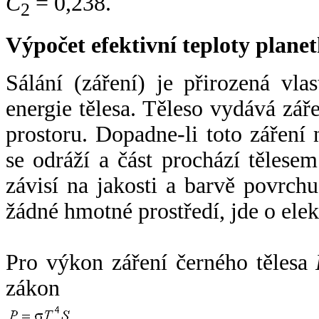
C
= 0,238.
2
Výpočet efektivní teploty plan
Sálání (záření) je přirozená vla
energie tělesa. Těleso vydává zá
prostoru. Dopadne-li toto záření n
se odráží a část prochází tělesem
závisí na jakosti a barvě povrch
žádné hmotné prostředí, jde o ele
Pro výkon záření černého tělesa
zákon