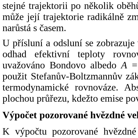
stejné trajektorii po několik oběh
může její trajektorie radikálně zm
narůstá s časem.
U přísluní a odsluní se zobrazuje
odhad efektivní teploty rovno
uvažováno Bondovo albedo
A
= 
použit Stefanův-Boltzmannův zák
termodynamické rovnováze. Abs
plochou průřezu, kdežto emise po
Výpočet pozorované hvězdné ve
K výpočtu pozorované hvězdné v