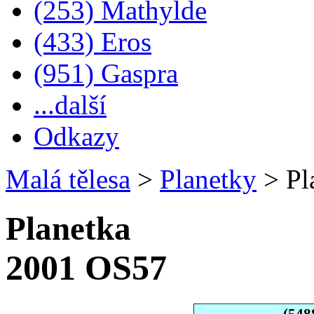
(253) Mathylde
(433) Eros
(951) Gaspra
...další
Odkazy
Malá tělesa
>
Planetky
>
Pl
Planetka
2001 OS57
(548