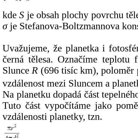
kde
S
je obsah plochy povrchu těl
σ
je Stefanova-Boltzmannova kons
Uvažujeme, že planetka i fotosfér
černá tělesa. Označíme teplotu 
Slunce
R
(696 tisíc km), poloměr
vzdálenost mezi Sluncem a plane
Na planetku dopadá část tepelnéh
Tuto část vypočítáme jako pomě
vzdálenosti planetky, tzn.