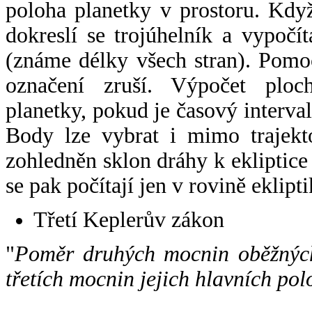
poloha planetky v prostoru. Kdy
dokreslí se trojúhelník a vypoč
(známe délky všech stran). Pomo
označení zruší. Výpočet ploch
planetky, pokud je časový interval
Body lze vybrat i mimo trajekto
zohledněn sklon dráhy k ekliptice
se pak počítají jen v rovině eklipti
Třetí Keplerův zákon
"
Poměr druhých mocnin oběžných
třetích mocnin jejich hlavních pol