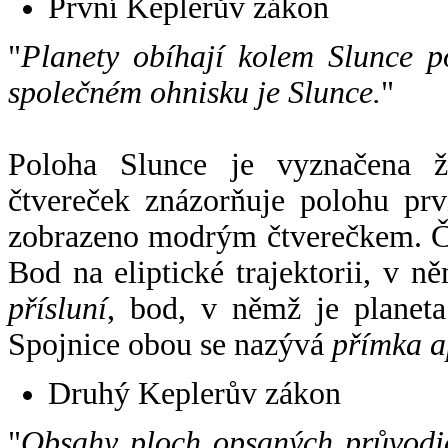
První Keplerův zákon
"
Planety obíhají kolem Slunce p
společném ohnisku je Slunce.
"
Poloha Slunce je vyznačena 
čtvereček znázorňuje polohu pr
zobrazeno modrým čtverečkem. Če
Bod na eliptické trajektorii, v n
přísluní
, bod, v němž je planet
Spojnice obou se nazývá
přímka a
Druhý Keplerův zákon
"
Obsahy ploch opsaných průvodič