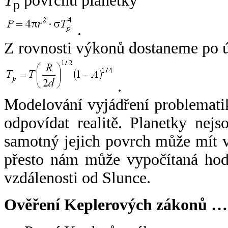
T
povrchu planetky
p
.
Z rovnosti výkonů dostaneme po 
.
Modelování vyjádření problemati
odpovídat realitě. Planetky nejso
samotný jejich povrch může mít v
přesto nám může vypočítaná hodn
vzdálenosti od Slunce.
Ověření Keplerových zákonů …