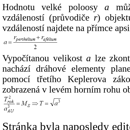
Hodnotu velké poloosy
a
může
vzdáleností (průvodiče
r
) objekt
vzdáleností najdete na přímce apsi
Vypočítanou velikost
a
lze zkont
nachází dráhové elementy plane
pomocí třetího Keplerova zák
zobrazená v levém horním rohu o
Stránka byla naposledy edi