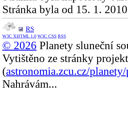
Stránka byla od 15. 1. 201
RS
W3C
XHTML 1.0
W3C
CSS
RSS
© 2026
Planety sluneční so
Vytištěno ze stránky projek
(
astronomia.zcu.cz/planety
Nahrávám...