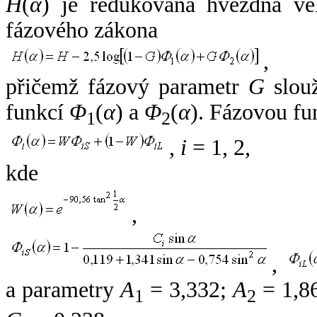
H
(
α
) je redukovaná hvězdná vel
fázového zákona
,
přičemž fázový parametr
G
slouž
funkcí
Φ
(
α
) a
Φ
(
α
). Fázovou fu
1
2
,
i
= 1, 2,
kde
,
,
a parametry
A
= 3,332;
A
= 1,8
1
2