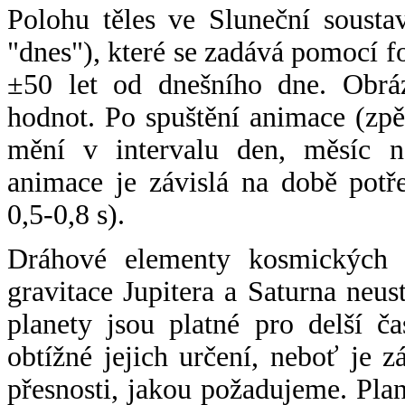
Polohu těles ve Sluneční sousta
"dnes"), které se zadává pomocí 
±50 let od dnešního dne. Obráz
hodnot. Po spuštění animace (zpě
mění v intervalu den, měsíc ne
animace je závislá na době potř
0,5-0,8 s).
Dráhové elementy kosmických t
gravitace Jupitera a Saturna neu
planety jsou platné pro delší č
obtížné jejich určení, neboť je 
přesnosti, jakou požadujeme. Pla