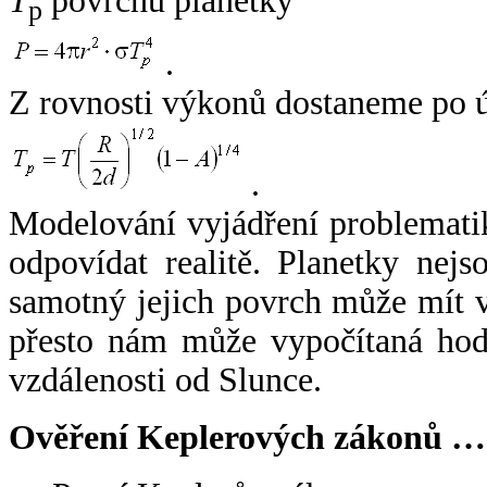
T
povrchu planetky
p
.
Z rovnosti výkonů dostaneme po 
.
Modelování vyjádření problemati
odpovídat realitě. Planetky nejso
samotný jejich povrch může mít v
přesto nám může vypočítaná hodn
vzdálenosti od Slunce.
Ověření Keplerových zákonů …