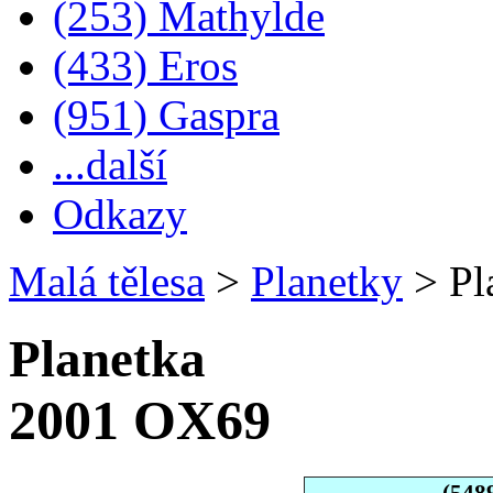
(253) Mathylde
(433) Eros
(951) Gaspra
...další
Odkazy
Malá tělesa
>
Planetky
>
Pl
Planetka
2001 OX69
(548