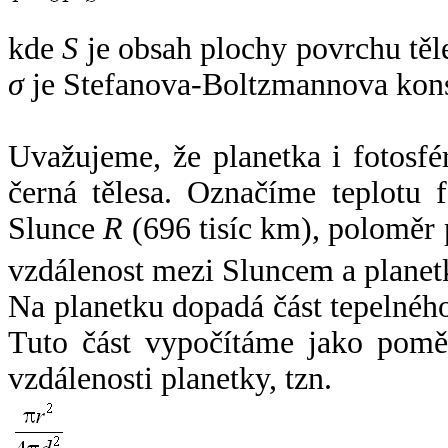
kde
S
je obsah plochy povrchu těl
σ
je Stefanova-Boltzmannova kons
Uvažujeme, že planetka i fotosfér
černá tělesa. Označíme teplotu 
Slunce
R
(696 tisíc km), poloměr
vzdálenost mezi Sluncem a plane
Na planetku dopadá část tepelnéh
Tuto část vypočítáme jako pomě
vzdálenosti planetky, tzn.