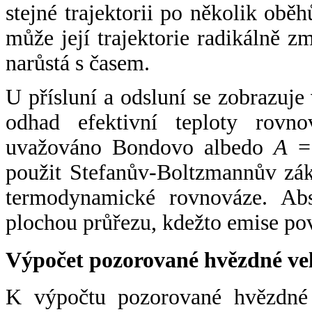
stejné trajektorii po několik oběh
může její trajektorie radikálně zm
narůstá s časem.
U přísluní a odsluní se zobrazuje
odhad efektivní teploty rovno
uvažováno Bondovo albedo
A
= 
použit Stefanův-Boltzmannův zák
termodynamické rovnováze. Abs
plochou průřezu, kdežto emise po
Výpočet pozorované hvězdné ve
K výpočtu pozorované hvězdné v