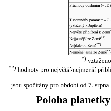
Průchody odsluním (v
JD
)
Tisserandův parametr –
T
J
(vztažený k Jupiteru)
Největší přiblížení k Zemi
**)
Nejjasnější ze Země
**)
Nejdále od Země
**
Nejméně jasná ze Země
*)
vztaženo
**)
hodnoty pro největší/nejmenší přibl
jsou spočítány pro období od 7. srpna
Poloha planetky