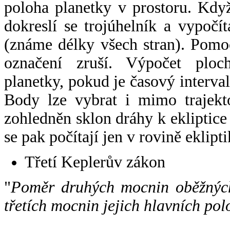
poloha planetky v prostoru. Kdy
dokreslí se trojúhelník a vypoč
(známe délky všech stran). Pomo
označení zruší. Výpočet ploch
planetky, pokud je časový interval
Body lze vybrat i mimo trajekto
zohledněn sklon dráhy k ekliptice
se pak počítají jen v rovině eklipti
Třetí Keplerův zákon
"
Poměr druhých mocnin oběžných
třetích mocnin jejich hlavních pol