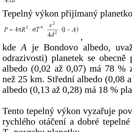
Tepelný výkon přijímaný planetko
,
kde
A
je Bondovo albedo, uvaž
odrazivosti) planetek se obecně
albedo (0,02 až 0,07) má 78 % z
než 25 km. Střední albedo (0,08 
albedo (0,13 až 0,28) má 18 % pla
Tento tepelný výkon vyzařuje po
rychlého otáčení a dobré tepelné