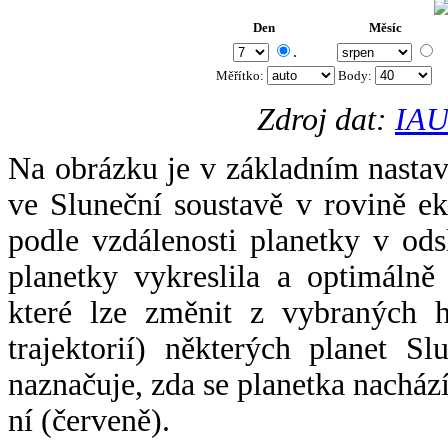
Den
Měsíc
.
Měřítko:
Body
:
Zdroj dat:
IAU
Na obrázku je v základním nastav
ve Sluneční soustavě v rovině ek
podle vzdálenosti planetky v odsl
planetky vykreslila a optimálně
které lze změnit z vybraných h
trajektorií) některých planet Sl
naznačuje, zda se planetka nacház
ní (červeně).