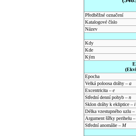
Předběžné označení
Katalogové číslo
Název
Kdy
Kde
Kým
E
(Ekv
Epocha
Velká poloosa dráhy –
a
Excentricita –
e
Střední denní pohyb –
n
Sklon dráhy k ekliptice –
i
Délka vzestupného uzlu –
Argument šířky perihelu 
Střední anomálie –
M