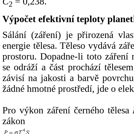
C
= 0,238.
2
Výpočet efektivní teploty plan
Sálání (záření) je přirozená vla
energie tělesa. Těleso vydává zá
prostoru. Dopadne-li toto záření n
se odráží a část prochází tělesem
závisí na jakosti a barvě povrch
žádné hmotné prostředí, jde o ele
Pro výkon záření černého tělesa
zákon