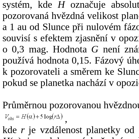
systém, kde
H
označuje absolut
pozorovaná hvězdná velikost plan
a 1 au od Slunce při nulovém fá
souvisí s efektem zjasnění v opoz
o 0,3 mag. Hodnota
G
není zná
používá hodnota 0,15. Fázový úh
k pozorovateli a směrem ke Slunc
pokud se planetka nachází v opozi
Průměrnou pozorovanou hvězdnou 
,
kde
r
je vzdálenost planetky od