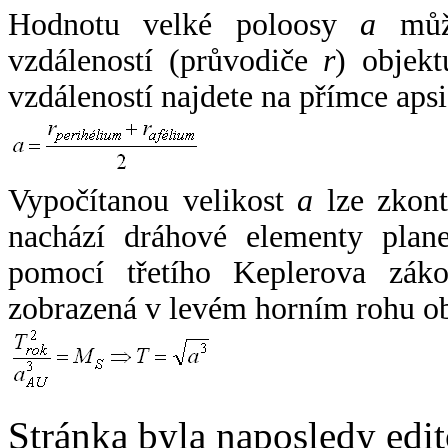
Hodnotu velké poloosy
a
může
vzdáleností (průvodiče
r
) objekt
vzdáleností najdete na přímce apsi
Vypočítanou velikost
a
lze zkont
nachází dráhové elementy plane
pomocí třetího Keplerova zák
zobrazená v levém horním rohu o
Stránka byla naposledy edi