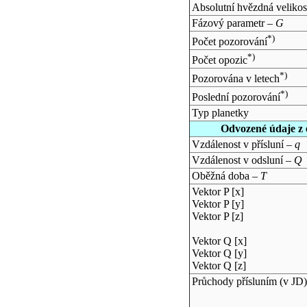
Absolutní hvězdná velikos
Fázový parametr –
G
*)
Počet pozorování
*)
Počet opozic
*)
Pozorována v letech
*)
Poslední pozorování
Typ planetky
Odvozené údaje z 
Vzdálenost v přísluní –
q
Vzdálenost v odsluní –
Q
Oběžná doba –
T
Vektor P [x]
Vektor P [y]
Vektor P [z]
Vektor Q [x]
Vektor Q [y]
Vektor Q [z]
Průchody přísluním (v
JD
)