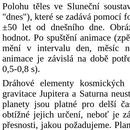
Polohu těles ve Sluneční sousta
"dnes"), které se zadává pomocí 
±50 let od dnešního dne. Obráz
hodnot. Po spuštění animace (zpě
mění v intervalu den, měsíc ne
animace je závislá na době potř
0,5-0,8 s).
Dráhové elementy kosmických t
gravitace Jupitera a Saturna neu
planety jsou platné pro delší č
obtížné jejich určení, neboť je 
přesnosti, jakou požadujeme. Pla