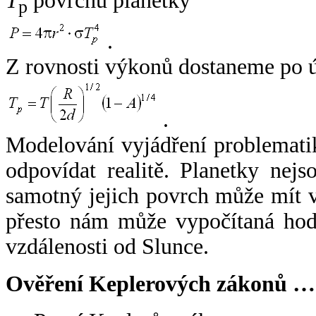
T
povrchu planetky
p
.
Z rovnosti výkonů dostaneme po 
.
Modelování vyjádření problemati
odpovídat realitě. Planetky nejso
samotný jejich povrch může mít v
přesto nám může vypočítaná hodn
vzdálenosti od Slunce.
Ověření Keplerových zákonů …