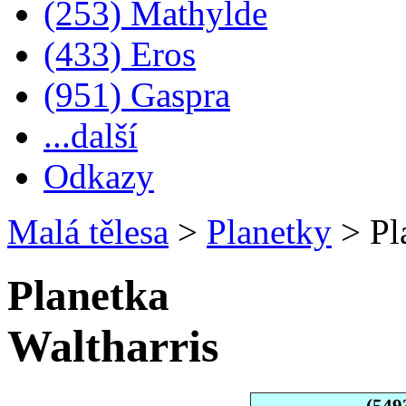
(253) Mathylde
(433) Eros
(951) Gaspra
...další
Odkazy
Malá tělesa
>
Planetky
>
Pla
Planetka
Waltharris
(549