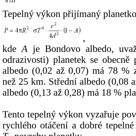
Tepelný výkon přijímaný planetko
,
kde
A
je Bondovo albedo, uvaž
odrazivosti) planetek se obecně
albedo (0,02 až 0,07) má 78 % z
než 25 km. Střední albedo (0,08 
albedo (0,13 až 0,28) má 18 % pla
Tento tepelný výkon vyzařuje po
rychlého otáčení a dobré tepelné