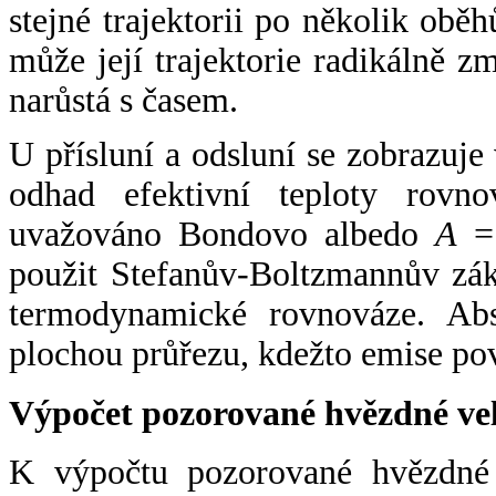
stejné trajektorii po několik oběh
může její trajektorie radikálně zm
narůstá s časem.
U přísluní a odsluní se zobrazuje
odhad efektivní teploty rovno
uvažováno Bondovo albedo
A
= 
použit Stefanův-Boltzmannův zák
termodynamické rovnováze. Abs
plochou průřezu, kdežto emise po
Výpočet pozorované hvězdné ve
K výpočtu pozorované hvězdné v