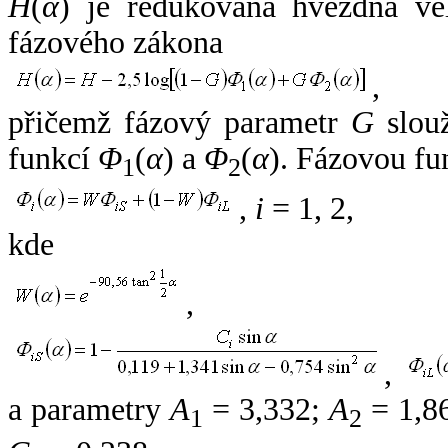
H
(
α
) je redukovaná hvězdná vel
fázového zákona
,
přičemž fázový parametr
G
slouž
funkcí
Φ
(
α
) a
Φ
(
α
). Fázovou fu
1
2
,
i
= 1, 2,
kde
,
,
a parametry
A
= 3,332;
A
= 1,8
1
2