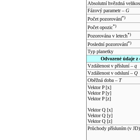
Absolutní hvězdná velikos
Fázový parametr –
G
*)
Počet pozorování
*)
Počet opozic
*)
Pozorována v letech
*)
Poslední pozorování
Typ planetky
Odvozené údaje z 
Vzdálenost v přísluní –
q
Vzdálenost v odsluní –
Q
Oběžná doba –
T
Vektor P [x]
Vektor P [y]
Vektor P [z]
Vektor Q [x]
Vektor Q [y]
Vektor Q [z]
Průchody přísluním (v
JD
)