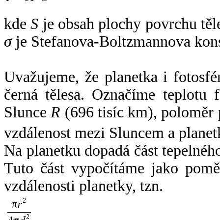
kde
S
je obsah plochy povrchu těl
σ
je Stefanova-Boltzmannova kons
Uvažujeme, že planetka i fotosfér
černá tělesa. Označíme teplotu 
Slunce
R
(696 tisíc km), poloměr
vzdálenost mezi Sluncem a plane
Na planetku dopadá část tepelnéh
Tuto část vypočítáme jako pomě
vzdálenosti planetky, tzn.