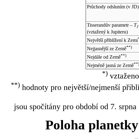
Průchody odsluním (v
JD
)
Tisserandův parametr –
T
J
(vztažený k Jupiteru)
Největší přiblížení k Zemi
**)
Nejjasnější ze Země
**)
Nejdále od Země
**
Nejméně jasná ze Země
*)
vztaženo
**)
hodnoty pro největší/nejmenší přibl
jsou spočítány pro období od 7. srpna
Poloha planetky