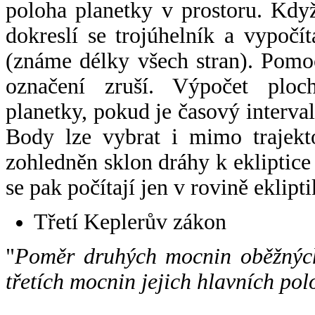
poloha planetky v prostoru. Kdy
dokreslí se trojúhelník a vypoč
(známe délky všech stran). Pomo
označení zruší. Výpočet ploch
planetky, pokud je časový interval
Body lze vybrat i mimo trajekto
zohledněn sklon dráhy k ekliptice
se pak počítají jen v rovině eklipti
Třetí Keplerův zákon
"
Poměr druhých mocnin oběžných
třetích mocnin jejich hlavních pol