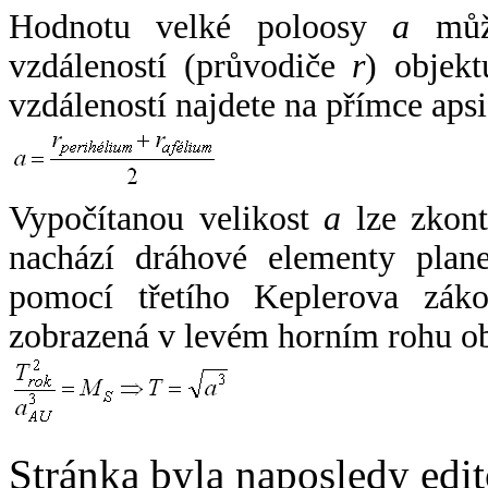
Hodnotu velké poloosy
a
může
vzdáleností (průvodiče
r
) objekt
vzdáleností najdete na přímce apsi
Vypočítanou velikost
a
lze zkont
nachází dráhové elementy plane
pomocí třetího Keplerova zák
zobrazená v levém horním rohu o
Stránka byla naposledy edi