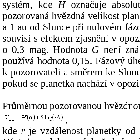
systém, kde
H
označuje absolut
pozorovaná hvězdná velikost plan
a 1 au od Slunce při nulovém fá
souvisí s efektem zjasnění v opoz
o 0,3 mag. Hodnota
G
není zná
používá hodnota 0,15. Fázový úh
k pozorovateli a směrem ke Slunc
pokud se planetka nachází v opozi
Průměrnou pozorovanou hvězdnou 
,
kde
r
je vzdálenost planetky od