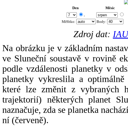
Den
Měsíc
.
Měřítko:
Body
:
Zdroj dat:
IAU
Na obrázku je v základním nastav
ve Sluneční soustavě v rovině ek
podle vzdálenosti planetky v odsl
planetky vykreslila a optimálně
které lze změnit z vybraných h
trajektorií) některých planet Sl
naznačuje, zda se planetka nacház
ní (červeně).