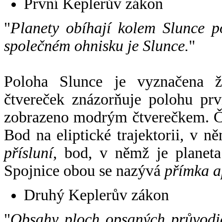
První Keplerův zákon
"
Planety obíhají kolem Slunce p
společném ohnisku je Slunce.
"
Poloha Slunce je vyznačena 
čtvereček znázorňuje polohu pr
zobrazeno modrým čtverečkem. Če
Bod na eliptické trajektorii, v n
přísluní
, bod, v němž je planet
Spojnice obou se nazývá
přímka a
Druhý Keplerův zákon
"
Obsahy ploch opsaných průvodič