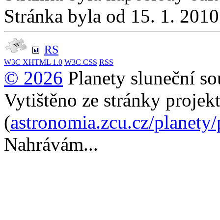
Stránka byla od 15. 1. 201
RS
W3C
XHTML 1.0
W3C
CSS
RSS
© 2026
Planety sluneční so
Vytištěno ze stránky projek
(
astronomia.zcu.cz/planety
Nahrávám...