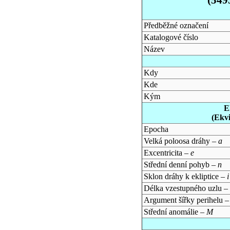
Předběžné označení
Katalogové číslo
Název
Kdy
Kde
Kým
E
(Ekv
Epocha
Velká poloosa dráhy –
a
Excentricita –
e
Střední denní pohyb –
n
Sklon dráhy k ekliptice –
i
Délka vzestupného uzlu –
Argument šířky perihelu 
Střední anomálie –
M