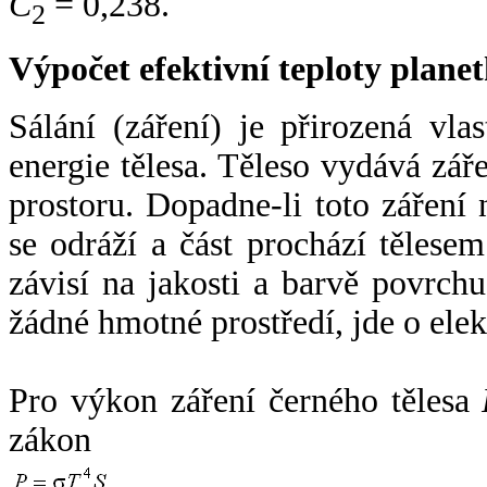
C
= 0,238.
2
Výpočet efektivní teploty plan
Sálání (záření) je přirozená vla
energie tělesa. Těleso vydává zá
prostoru. Dopadne-li toto záření n
se odráží a část prochází tělesem
závisí na jakosti a barvě povrch
žádné hmotné prostředí, jde o ele
Pro výkon záření černého tělesa
zákon