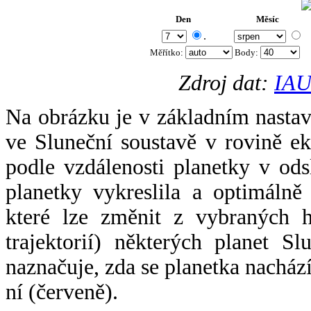
Den
Měsíc
.
Měřítko:
Body
:
Zdroj dat:
IAU
Na obrázku je v základním nastav
ve Sluneční soustavě v rovině ek
podle vzdálenosti planetky v odsl
planetky vykreslila a optimálně
které lze změnit z vybraných h
trajektorií) některých planet Sl
naznačuje, zda se planetka nacház
ní (červeně).