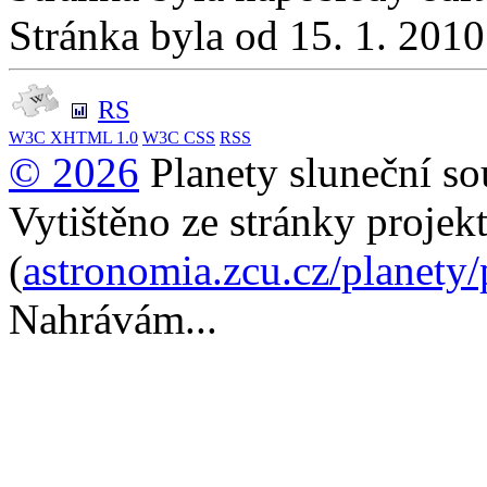
Stránka byla od 15. 1. 201
RS
W3C
XHTML 1.0
W3C
CSS
RSS
© 2026
Planety sluneční so
Vytištěno ze stránky projek
(
astronomia.zcu.cz/planety
Nahrávám...