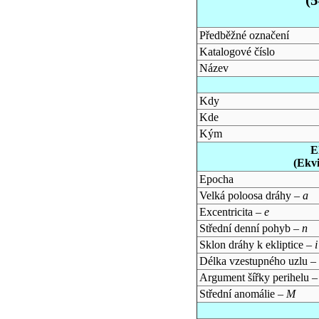
Předběžné označení
Katalogové číslo
Název
Kdy
Kde
Kým
E
(Ekv
Epocha
Velká poloosa dráhy –
a
Excentricita –
e
Střední denní pohyb –
n
Sklon dráhy k ekliptice –
i
Délka vzestupného uzlu –
Argument šířky perihelu 
Střední anomálie –
M