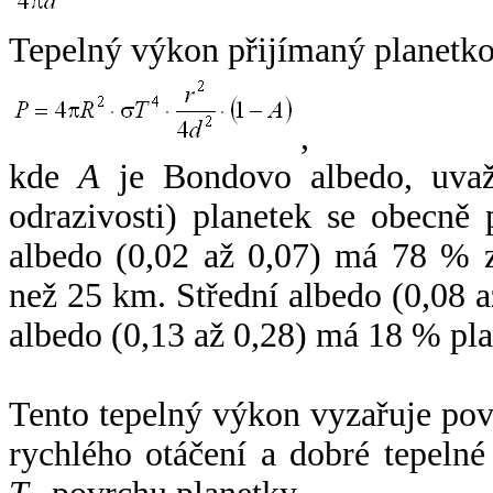
Tepelný výkon přijímaný planetko
,
kde
A
je Bondovo albedo, uvaž
odrazivosti) planetek se obecně
albedo (0,02 až 0,07) má 78 % z
než 25 km. Střední albedo (0,08 
albedo (0,13 až 0,28) má 18 % pla
Tento tepelný výkon vyzařuje po
rychlého otáčení a dobré tepelné