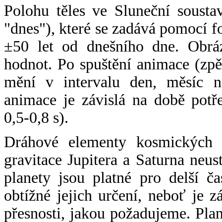
Polohu těles ve Sluneční sousta
"dnes"), které se zadává pomocí 
±50 let od dnešního dne. Obráz
hodnot. Po spuštění animace (zpě
mění v intervalu den, měsíc ne
animace je závislá na době potř
0,5-0,8 s).
Dráhové elementy kosmických t
gravitace Jupitera a Saturna neu
planety jsou platné pro delší č
obtížné jejich určení, neboť je 
přesnosti, jakou požadujeme. Pla