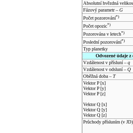
Absolutní hvězdná velikos
Fázový parametr –
G
*)
Počet pozorování
*)
Počet opozic
*)
Pozorována v letech
*)
Poslední pozorování
Typ planetky
Odvozené údaje z 
Vzdálenost v přísluní –
q
Vzdálenost v odsluní –
Q
Oběžná doba –
T
Vektor P [x]
Vektor P [y]
Vektor P [z]
Vektor Q [x]
Vektor Q [y]
Vektor Q [z]
Průchody přísluním (v
JD
)