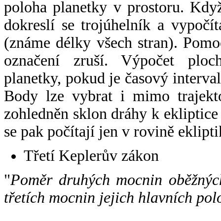
poloha planetky v prostoru. Kdy
dokreslí se trojúhelník a vypoč
(známe délky všech stran). Pomo
označení zruší. Výpočet ploch
planetky, pokud je časový interval
Body lze vybrat i mimo trajekto
zohledněn sklon dráhy k ekliptice
se pak počítají jen v rovině eklipti
Třetí Keplerův zákon
"
Poměr druhých mocnin oběžných
třetích mocnin jejich hlavních pol