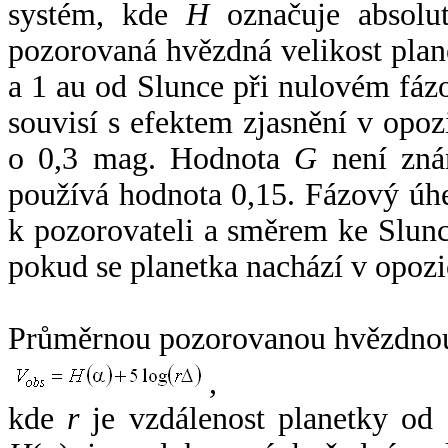
systém, kde
H
označuje absolut
pozorovaná hvězdná velikost plan
a 1 au od Slunce při nulovém fá
souvisí s efektem zjasnění v opoz
o 0,3 mag. Hodnota
G
není zná
používá hodnota 0,15. Fázový úh
k pozorovateli a směrem ke Slunc
pokud se planetka nachází v opozi
Průměrnou pozorovanou hvězdnou 
,
kde
r
je vzdálenost planetky od