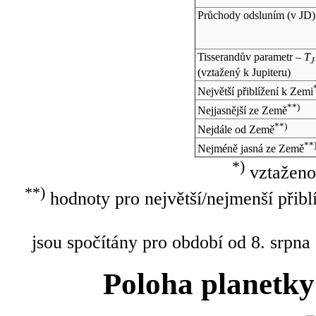
Průchody odsluním (v
JD
)
Tisserandův parametr –
T
J
(vztažený k Jupiteru)
Největší přiblížení k Zemi
**)
Nejjasnější ze Země
**)
Nejdále od Země
**
Nejméně jasná ze Země
*)
vztaženo
**)
hodnoty pro největší/nejmenší přibl
jsou spočítány pro období od 8. srpna
Poloha planetky