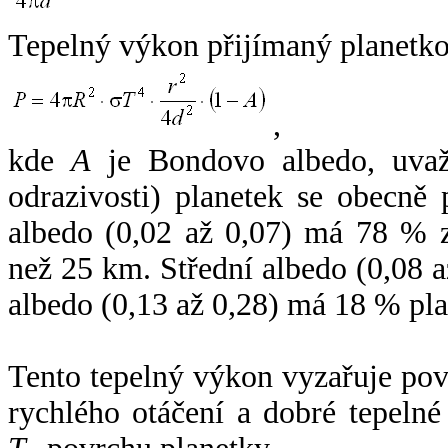
Tepelný výkon přijímaný planetko
,
kde
A
je Bondovo albedo, uvaž
odrazivosti) planetek se obecně
albedo (0,02 až 0,07) má 78 % z
než 25 km. Střední albedo (0,08 
albedo (0,13 až 0,28) má 18 % pla
Tento tepelný výkon vyzařuje po
rychlého otáčení a dobré tepelné