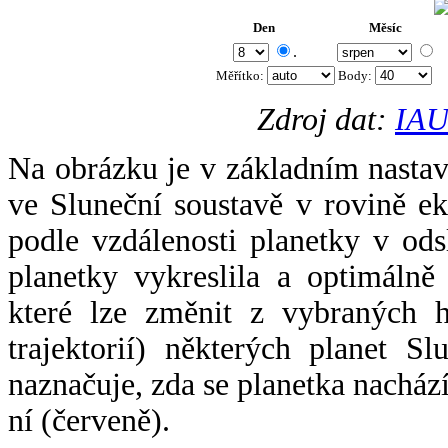
Den
Měsíc
.
Měřítko:
Body
:
Zdroj dat:
IAU
Na obrázku je v základním nastav
ve Sluneční soustavě v rovině ek
podle vzdálenosti planetky v odsl
planetky vykreslila a optimálně
které lze změnit z vybraných h
trajektorií) některých planet Sl
naznačuje, zda se planetka nacház
ní (červeně).