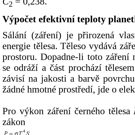
C
= 0,238.
2
Výpočet efektivní teploty plan
Sálání (záření) je přirozená vla
energie tělesa. Těleso vydává zá
prostoru. Dopadne-li toto záření n
se odráží a část prochází tělesem
závisí na jakosti a barvě povrch
žádné hmotné prostředí, jde o ele
Pro výkon záření černého tělesa
zákon