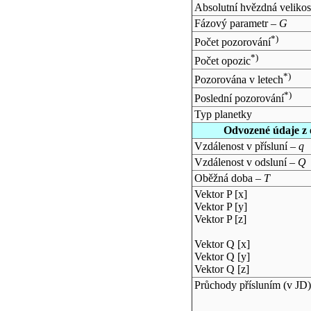
Absolutní hvězdná velikos
Fázový parametr –
G
*)
Počet pozorování
*)
Počet opozic
*)
Pozorována v letech
*)
Poslední pozorování
Typ planetky
Odvozené údaje z 
Vzdálenost v přísluní –
q
Vzdálenost v odsluní –
Q
Oběžná doba –
T
Vektor P [x]
Vektor P [y]
Vektor P [z]
Vektor Q [x]
Vektor Q [y]
Vektor Q [z]
Průchody přísluním (v
JD
)