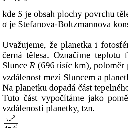
kde
S
je obsah plochy povrchu těl
σ
je Stefanova-Boltzmannova kons
Uvažujeme, že planetka i fotosfér
černá tělesa. Označíme teplotu 
Slunce
R
(696 tisíc km), poloměr
vzdálenost mezi Sluncem a plane
Na planetku dopadá část tepelnéh
Tuto část vypočítáme jako pomě
vzdálenosti planetky, tzn.