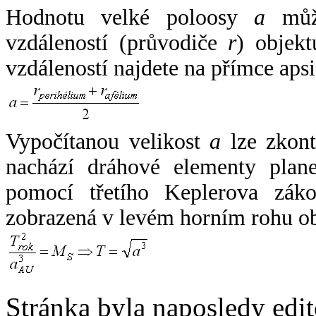
Hodnotu velké poloosy
a
může
vzdáleností (průvodiče
r
) objekt
vzdáleností najdete na přímce apsi
Vypočítanou velikost
a
lze zkont
nachází dráhové elementy plane
pomocí třetího Keplerova zák
zobrazená v levém horním rohu o
Stránka byla naposledy edi