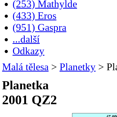
(253) Mathylde
(433) Eros
(951) Gaspra
...další
Odkazy
Malá tělesa
>
Planetky
>
Pl
Planetka
2001 QZ2
(54