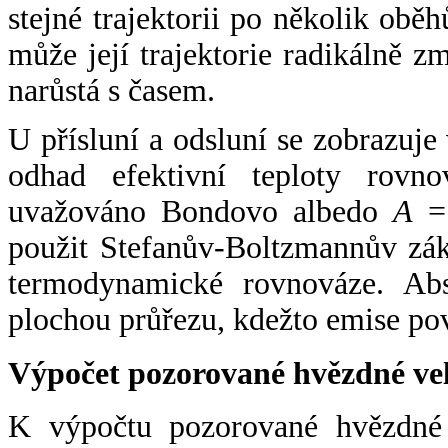
stejné trajektorii po několik oběh
může její trajektorie radikálně zm
narůstá s časem.
U přísluní a odsluní se zobrazuje
odhad efektivní teploty rovno
uvažováno Bondovo albedo
A
= 
použit Stefanův-Boltzmannův zák
termodynamické rovnováze. Abs
plochou průřezu, kdežto emise po
Výpočet pozorované hvězdné ve
K výpočtu pozorované hvězdné v