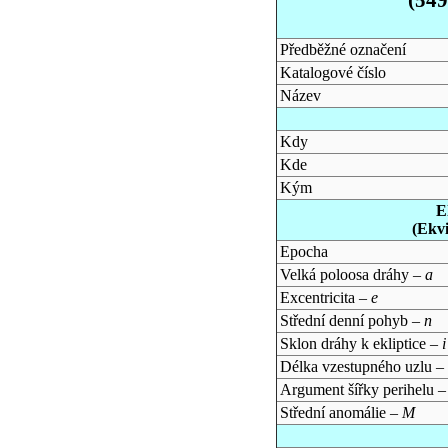
Předběžné označení
Katalogové číslo
Název
Kdy
Kde
Kým
E
(Ekv
Epocha
Velká poloosa dráhy –
a
Excentricita –
e
Střední denní pohyb –
n
Sklon dráhy k ekliptice –
i
Délka vzestupného uzlu –
Argument šířky perihelu 
Střední anomálie –
M