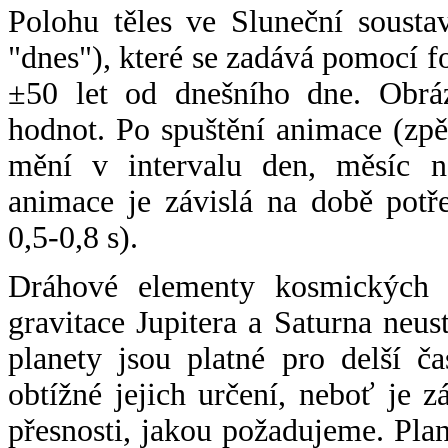
Polohu těles ve Sluneční sousta
"dnes"), které se zadává pomocí 
±50 let od dnešního dne. Obráz
hodnot. Po spuštění animace (zpě
mění v intervalu den, měsíc ne
animace je závislá na době potř
0,5-0,8 s).
Dráhové elementy kosmických t
gravitace Jupitera a Saturna neu
planety jsou platné pro delší č
obtížné jejich určení, neboť je 
přesnosti, jakou požadujeme. Pla