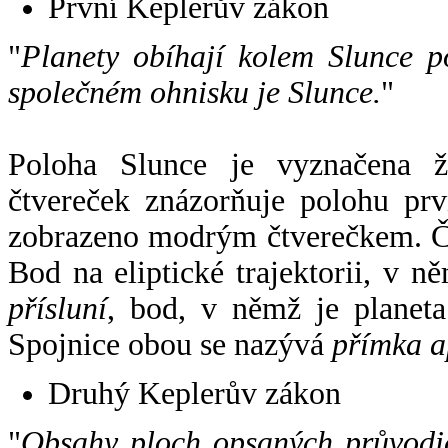
První Keplerův zákon
"
Planety obíhají kolem Slunce p
společném ohnisku je Slunce.
"
Poloha Slunce je vyznačena 
čtvereček znázorňuje polohu pr
zobrazeno modrým čtverečkem. Če
Bod na eliptické trajektorii, v n
přísluní
, bod, v němž je planet
Spojnice obou se nazývá
přímka a
Druhý Keplerův zákon
"
Obsahy ploch opsaných průvodič