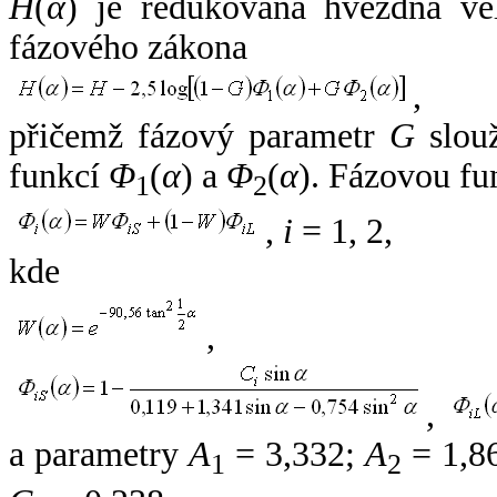
H
(
α
) je redukovaná hvězdná vel
fázového zákona
,
přičemž fázový parametr
G
slouž
funkcí
Φ
(
α
) a
Φ
(
α
). Fázovou fu
1
2
,
i
= 1, 2,
kde
,
,
a parametry
A
= 3,332;
A
= 1,8
1
2