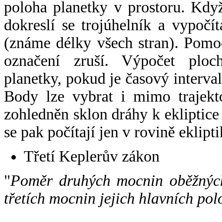
poloha planetky v prostoru. Kdy
dokreslí se trojúhelník a vypoč
(známe délky všech stran). Pomo
označení zruší. Výpočet ploch
planetky, pokud je časový interval
Body lze vybrat i mimo trajekto
zohledněn sklon dráhy k ekliptice
se pak počítají jen v rovině eklipti
Třetí Keplerův zákon
"
Poměr druhých mocnin oběžných
třetích mocnin jejich hlavních pol