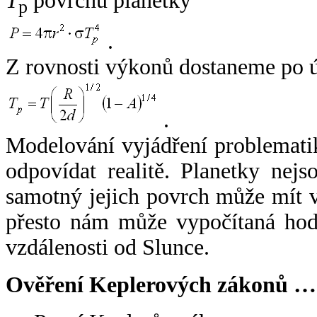
T
povrchu planetky
p
.
Z rovnosti výkonů dostaneme po 
.
Modelování vyjádření problemati
odpovídat realitě. Planetky nejso
samotný jejich povrch může mít v
přesto nám může vypočítaná hodn
vzdálenosti od Slunce.
Ověření Keplerových zákonů …