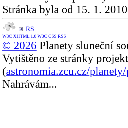
Stránka byla od 15. 1. 201
RS
W3C
XHTML 1.0
W3C
CSS
RSS
© 2026
Planety sluneční so
Vytištěno ze stránky projek
(
astronomia.zcu.cz/planety
Nahrávám...