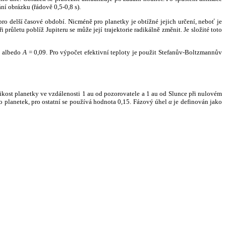
ní obrázku (řádově 0,5-0,8 s).
ro delší časové období. Nicméně pro planetky je obtížné jejich určení, neboť je
růletu poblíž Jupiteru se může její trajektorie radikálně změnit. Je složité toto
o albedo
A
= 0,09. Pro výpočet efektivní teploty je použit Stefanův-Boltzmannův
kost planetky ve vzdálenosti 1 au od pozorovatele a 1 au od Slunce při nulovém
planetek, pro ostatní se používá hodnota 0,15. Fázový úhel
α
je definován jako