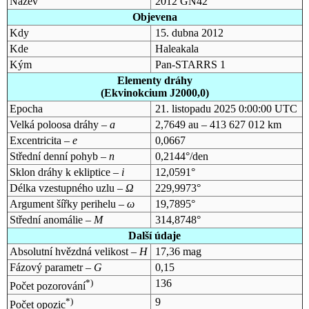
Název
2012 GN42
Objevena
Kdy
15. dubna 2012
Kde
Haleakala
Kým
Pan-STARRS 1
Elementy dráhy
(Ekvinokcium J2000,0)
Epocha
21. listopadu 2025 0:00:00 UTC
Velká poloosa dráhy –
a
2,7649 au – 413 627 012 km
Excentricita –
e
0,0667
Střední denní pohyb –
n
0,2144°/den
Sklon dráhy k ekliptice –
i
12,0591°
Délka vzestupného uzlu –
Ω
229,9973°
Argument šířky perihelu –
ω
19,7895°
Střední anomálie –
M
314,8748°
Další údaje
Absolutní hvězdná velikost –
H
17,36 mag
Fázový parametr –
G
0,15
*)
136
Počet pozorování
*)
9
Počet opozic