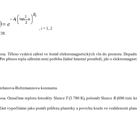
,
i
= 1, 2
238.
tělesa. Těleso vydává záření ve formě elektromagnetických vln do prostoru. Dopadne-l
u. Pro přenos tepla zářením není potřeba žádné hmotné prostředí, jde o elektromagnet
tefanova-Boltzmannova konstanta.
tělesa. Označíme teplotu fotosféry Slunce
T
(5 780 K), poloměr Slunce
R
(696 tisíc k
část vypočítáme jako poměr průřezu planetky a povrchu koule ve vzdálenosti plane