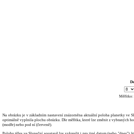
D
Měřítko
Na obrázku je v základním nastavení znázorněna aktuální poloha planetky ve Slun
optimálně vyplnila plochu obrázku. Dle měřítka, které lze změnit z vybraných hod
(modře) nebo pod ní (červeně).
Polohu těles ve Sluneční soustavě lze vykreslit i pro jiné datum (nebo "dnes")