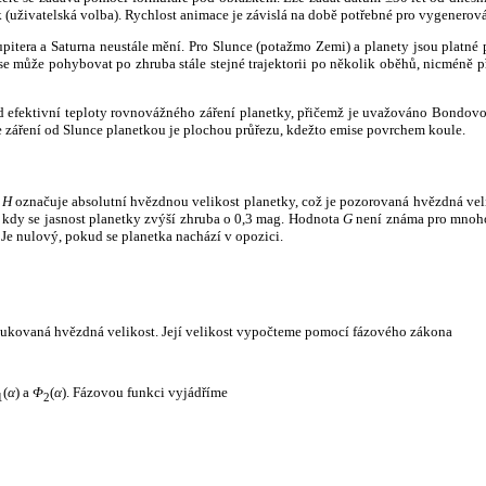
k (uživatelská volba). Rychlost animace je závislá na době potřebné pro vygenerová
itera a Saturna neustále mění. Pro Slunce (potažmo Zemi) a planety jsou platné p
 může pohybovat po zhruba stále stejné trajektorii po několik oběhů, nicméně při p
had efektivní teploty rovnovážného záření planetky, přičemž je uvažováno Bondov
záření od Slunce planetkou je plochou průřezu, kdežto emise povrchem koule.
e
H
označuje absolutní hvězdnou velikost planetky, což je pozorovaná hvězdná veli
i, kdy se jasnost planetky zvýší zhruba o 0,3 mag. Hodnota
G
není známa pro mnoho 
Je nulový, pokud se planetka nachází v opozici.
edukovaná hvězdná velikost. Její velikost vypočteme pomocí fázového zákona
(
α
) a
Φ
(
α
). Fázovou funkci vyjádříme
1
2