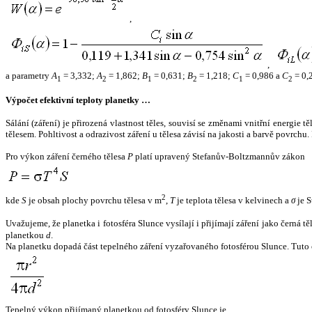
,
,
a parametry
A
= 3,332;
A
= 1,862;
B
= 0,631;
B
= 1,218;
C
= 0,986 a
C
= 0,
1
2
1
2
1
2
Výpočet efektivní teploty planetky …
Sálání (záření) je přirozená vlastnost těles, souvisí se změnami vnitřní energie 
tělesem. Pohltivost a odrazivost záření u tělesa závisí na jakosti a barvě povrch
Pro výkon záření černého tělesa
P
platí upravený Stefanův-Boltzmannův zákon
2
kde
S
je obsah plochy povrchu tělesa v m
,
T
je teplota tělesa v kelvinech a
σ
je S
Uvažujeme, že planetka i fotosféra Slunce vysílají i přijímají záření jako černá 
planetkou
d
.
Na planetku dopadá část tepelného záření vyzařovaného fotosférou Slunce. Tuto 
Tepelný výkon přijímaný planetkou od fotosféry Slunce je