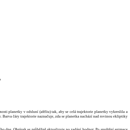
e
i planetky v odsluní (aféliu) tak, aby se celá trajektorie planetky vykreslila a
. Barva čáry trajektorie naznačuje, zda se planetka nachází nad rovinou ekliptiky
ního dne. Obrázek se průběžně aktualizuje po zadání hodnot. Po spuštění animace