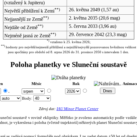
(vztažený k Jupiteru)
**)
26. května 2049
(1,57 au)
Největší přiblížení k Zemi
**)
2. května 2035
(20,6 mag)
Nejjasnější ze Země
**)
5. června 2033
(3,96 au)
Nejdále od Země
**)
29. července 2042
(23,3 mag)
Nejméně jasná ze Země
*)
vztaženo k 25. května 2026;
**)
hodnoty pro největší/nejmenší přiblížení a nejnižší/nejvyšší pozorovanou hvězdnou velikost
jsou spočítány pro období od 8. srpna 2026 do 31. prosince 2050 s intervalem 1 den.
Poloha planetky ve Sluneční soustavě
en
Měsíc
Rok
Animac
.
:
Body
:
Zdroj dat:
IAU Minor Planet Center
eční soustavě v rovině ekliptiky. Měřítko je zvoleno automaticky podle vzdálenost
not, je vykreslena i poloha (včetně trajektorií) některých planet Sluneční soustavy
, které se zadává pomocí formuláře pod obrázkem. Lze zadat datum ±50 let od dneš