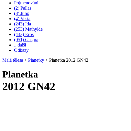
Pojmenování
(2) Pallas
(3) Juno
(4) Vesta
(243) Ida
(253) Mathylde
(433) Eros
(951) Gaspra
...další
Odkazy
Malá tělesa
>
Planetky
>
Planetka 2012 GN42
Planetka
2012 GN42