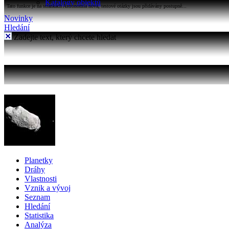
Katalogy objektů
Tato funkce je na stránkách Astronomia nová, testové otázky jsou přidávány postupně...
Novinky
Hledání
Zadejte text, který chcete hledat
Planetky
Dráhy
Vlastnosti
Vznik a vývoj
Seznam
Hledání
Statistika
Analýza