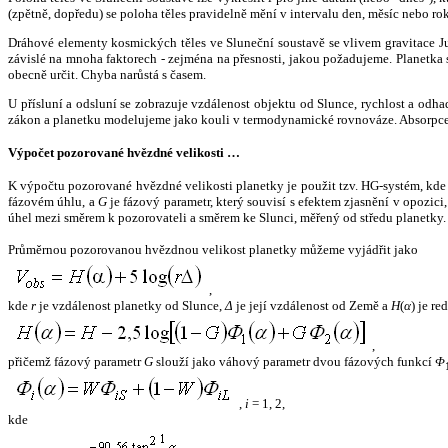
(zpětně, dopředu) se poloha těles pravidelně mění v intervalu den, měsíc nebo ro
Dráhové elementy kosmických těles ve Sluneční soustavě se vlivem gravitace Jup
závislé na mnoha faktorech - zejména na přesnosti, jakou požadujeme. Planetka se
obecně určit. Chyba narůstá s časem.
U přísluní a odsluní se zobrazuje vzdálenost objektu od Slunce, rychlost a od
zákon a planetku modelujeme jako kouli v termodynamické rovnováze. Absorpce 
Výpočet pozorované hvězdné velikosti …
K výpočtu pozorované hvězdné velikosti planetky je použit tzv. HG-systém, kd
fázovém úhlu, a
G
je fázový parametr, který souvisí s efektem zjasnění v opozic
úhel mezi směrem k pozorovateli a směrem ke Slunci, měřený od středu planetky. 
Průměrnou pozorovanou hvězdnou velikost planetky můžeme vyjádřit jako
,
kde
r
je vzdálenost planetky od Slunce,
Δ
je její vzdálenost od Země a
H
(
α
) je r
,
přičemž fázový parametr
G
slouží jako váhový parametr dvou fázových funkcí
Φ
,
i
= 1, 2,
kde