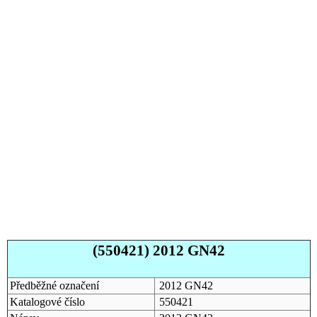
(550421) 2012 GN42
Předběžné označení
2012 GN42
Katalogové číslo
550421