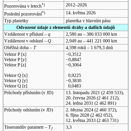
*)
2012–2026
Pozorována v letech
*)
14. května 2026
Poslední pozorování
Typ planetky
planetka v hlavním pásu
Odvozené údaje z elementů dráhy a dalších údajů
Vzdálenost v přísluní –
q
2,580 au – 386 033 000 km
Vzdálenost v odsluní –
Q
2,949 au – 441 221 000 km
Oběžná doba –
T
4,598 roků – 1 679,3 dnů
Vektor P [x]
−0,3512
Vektor P [y]
−0,8847
Vektor P [z]
−0,3064
Vektor Q [x]
0,9225
Vektor Q [y]
−0,3830
Vektor Q [z]
0,0483
Průchody přísluním (v
JD
)
13. listopadu 2021
(2 459 533),
20. června 2026
(2 461 212),
24. ledna 2031
(2 462 891)
Průchody odsluním (v
JD
)
2. března 2024
(2 460 372),
6. října 2028
(2 462 052),
12. května 2033
(2 463 731)
Tisserandův parametr –
T
3,3
J