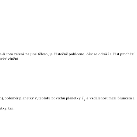
i toto záření na jiné těleso, je částečně pohlceno, část se odráží a část prochází
ické vlnění.
m), poloměr planetky
r
, teplotu povrchu planetky
T
a vzdálenost mezi Sluncem a
p
tky, tzn.