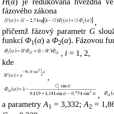
H
(
α
) je redukovaná hvězdná vel
fázového zákona
,
přičemž fázový parametr
G
slouž
funkcí
Φ
(
α
) a
Φ
(
α
). Fázovou fu
1
2
,
i
= 1, 2,
kde
,
,
a parametry
A
= 3,332;
A
= 1,8
1
2