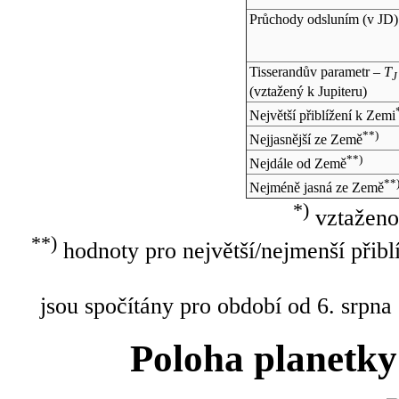
Průchody odsluním (v
JD
)
Tisserandův parametr –
T
J
(vztažený k Jupiteru)
Největší přiblížení k Zemi
**)
Nejjasnější ze Země
**)
Nejdále od Země
**
Nejméně jasná ze Země
*)
vztaženo
**)
hodnoty pro největší/nejmenší přibl
jsou spočítány pro období od 6. srpna
Poloha planetky