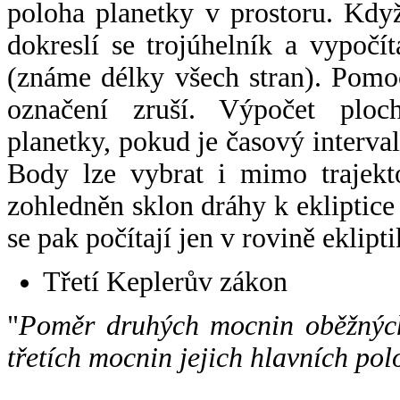
poloha planetky v prostoru. Kdy
dokreslí se trojúhelník a vypoč
(známe délky všech stran). Pomo
označení zruší. Výpočet ploch
planetky, pokud je časový interval
Body lze vybrat i mimo trajekto
zohledněn sklon dráhy k ekliptice
se pak počítají jen v rovině eklipti
Třetí Keplerův zákon
"
Poměr druhých mocnin oběžných
třetích mocnin jejich hlavních pol