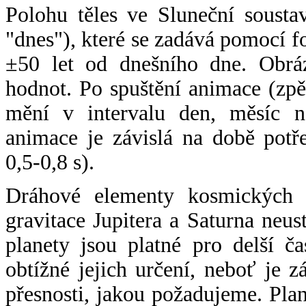
Polohu těles ve Sluneční sousta
"dnes"), které se zadává pomocí 
±50 let od dnešního dne. Obráz
hodnot. Po spuštění animace (zpě
mění v intervalu den, měsíc ne
animace je závislá na době potř
0,5-0,8 s).
Dráhové elementy kosmických t
gravitace Jupitera a Saturna neu
planety jsou platné pro delší č
obtížné jejich určení, neboť je 
přesnosti, jakou požadujeme. Pla