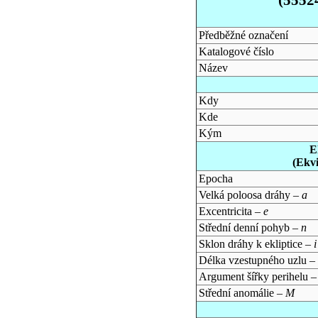
Předběžné označení
Katalogové číslo
Název
Kdy
Kde
Kým
E
(Ekv
Epocha
Velká poloosa dráhy –
a
Excentricita –
e
Střední denní pohyb –
n
Sklon dráhy k ekliptice –
i
Délka vzestupného uzlu –
Argument šířky perihelu 
Střední anomálie –
M