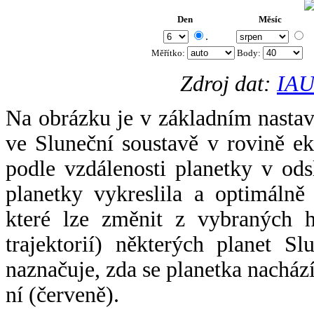
Den
Měsíc
.
Měřítko:
Body
:
Zdroj dat:
IAU
Na obrázku je v základním nastav
ve Sluneční soustavě v rovině ek
podle vzdálenosti planetky v odsl
planetky vykreslila a optimálně
které lze změnit z vybraných h
trajektorií) některých planet Sl
naznačuje, zda se planetka nacház
ní (červeně).