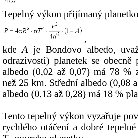
Tepelný výkon přijímaný planetko
,
kde
A
je Bondovo albedo, uvaž
odrazivosti) planetek se obecně
albedo (0,02 až 0,07) má 78 % z
než 25 km. Střední albedo (0,08 
albedo (0,13 až 0,28) má 18 % pla
Tento tepelný výkon vyzařuje po
rychlého otáčení a dobré tepelné