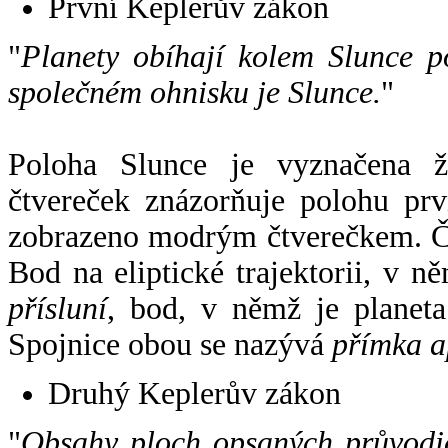
První Keplerův zákon
"
Planety obíhají kolem Slunce p
společném ohnisku je Slunce.
"
Poloha Slunce je vyznačena 
čtvereček znázorňuje polohu pr
zobrazeno modrým čtverečkem. Če
Bod na eliptické trajektorii, v n
přísluní
, bod, v němž je planet
Spojnice obou se nazývá
přímka a
Druhý Keplerův zákon
"
Obsahy ploch opsaných průvodič