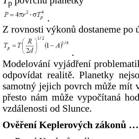
T
povrchu planetky
p
.
Z rovnosti výkonů dostaneme po 
.
Modelování vyjádření problemati
odpovídat realitě. Planetky nejso
samotný jejich povrch může mít v
přesto nám může vypočítaná hodn
vzdálenosti od Slunce.
Ověření Keplerových zákonů …