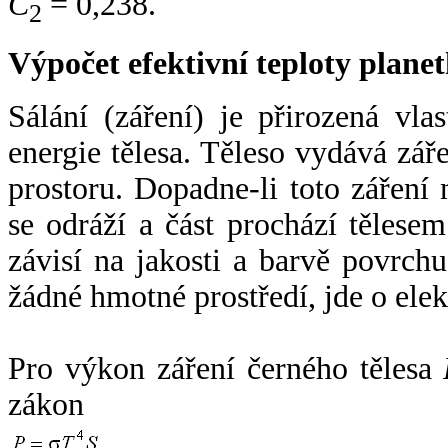
C
= 0,238.
2
Výpočet efektivní teploty plan
Sálání (záření) je přirozená vla
energie tělesa. Těleso vydává zá
prostoru. Dopadne-li toto záření n
se odráží a část prochází tělesem
závisí na jakosti a barvě povrch
žádné hmotné prostředí, jde o ele
Pro výkon záření černého tělesa
zákon