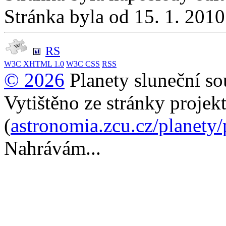
Stránka byla od 15. 1. 201
RS
W3C
XHTML 1.0
W3C
CSS
RSS
© 2026
Planety sluneční so
Vytištěno ze stránky projek
(
astronomia.zcu.cz/planety
Nahrávám...