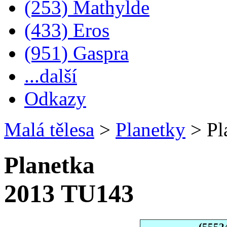
(253) Mathylde
(433) Eros
(951) Gaspra
...další
Odkazy
Malá tělesa
>
Planetky
>
Pl
Planetka
2013 TU143
(5552