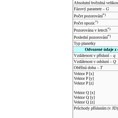
Absolutní hvězdná velikos
Fázový parametr –
G
*)
Počet pozorování
*)
Počet opozic
*)
Pozorována v letech
*)
Poslední pozorování
Typ planetky
Odvozené údaje z 
Vzdálenost v přísluní –
q
Vzdálenost v odsluní –
Q
Oběžná doba –
T
Vektor P [x]
Vektor P [y]
Vektor P [z]
Vektor Q [x]
Vektor Q [y]
Vektor Q [z]
Průchody přísluním (v
JD
)