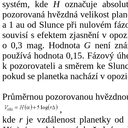
systém, kde
H
označuje absolut
pozorovaná hvězdná velikost plan
a 1 au od Slunce při nulovém fá
souvisí s efektem zjasnění v opoz
o 0,3 mag. Hodnota
G
není zná
používá hodnota 0,15. Fázový úh
k pozorovateli a směrem ke Slunc
pokud se planetka nachází v opozi
Průměrnou pozorovanou hvězdnou 
,
kde
r
je vzdálenost planetky od