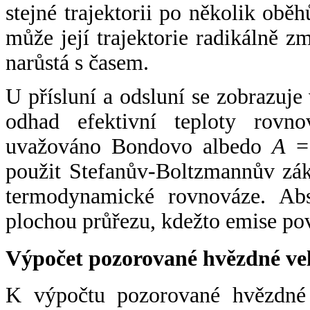
stejné trajektorii po několik oběh
může její trajektorie radikálně zm
narůstá s časem.
U přísluní a odsluní se zobrazuje
odhad efektivní teploty rovno
uvažováno Bondovo albedo
A
= 
použit Stefanův-Boltzmannův zák
termodynamické rovnováze. Abs
plochou průřezu, kdežto emise po
Výpočet pozorované hvězdné ve
K výpočtu pozorované hvězdné v