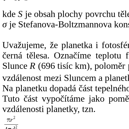
kde
S
je obsah plochy povrchu těl
σ
je Stefanova-Boltzmannova kons
Uvažujeme, že planetka i fotosfér
černá tělesa. Označíme teplotu 
Slunce
R
(696 tisíc km), poloměr
vzdálenost mezi Sluncem a plane
Na planetku dopadá část tepelnéh
Tuto část vypočítáme jako pomě
vzdálenosti planetky, tzn.