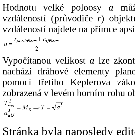
Hodnotu velké poloosy
a
může
vzdáleností (průvodiče
r
) objekt
vzdáleností najdete na přímce apsi
Vypočítanou velikost
a
lze zkont
nachází dráhové elementy plane
pomocí třetího Keplerova zák
zobrazená v levém horním rohu o
Stránka byla naposledy edi