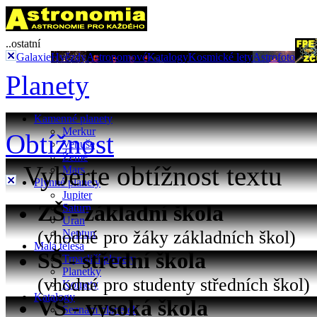
..ostatní
Galaxie
Hvězdy
Astronomové
Katalogy
Kosmické lety
Astrofoto
Planety
Kamenné planety
Merkur
Obtížnost
Venuše
Země
Vyberte obtížnost textu
Mars
Plynné planety
Jupiter
ZŠ - základní škola
Saturn
Uran
(vhodné pro žáky základních škol)
Neptun
Malá tělesa
SŠ - střední škola
Trpasličí planety
Planetky
(vhodné pro studenty středních škol)
Komety
Katalogy
VŠ - vysoká škola
Seznam planetek