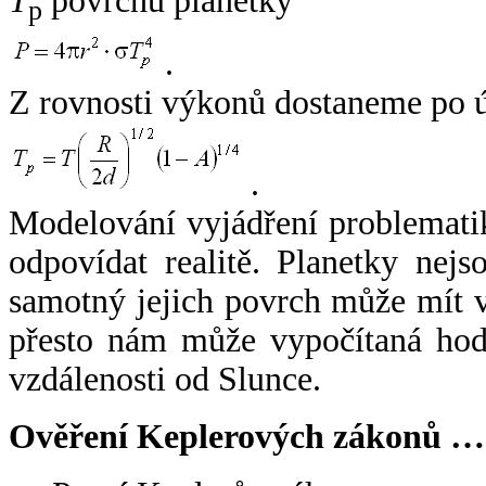
T
povrchu planetky
p
.
Z rovnosti výkonů dostaneme po 
.
Modelování vyjádření problemati
odpovídat realitě. Planetky nejso
samotný jejich povrch může mít v
přesto nám může vypočítaná hodn
vzdálenosti od Slunce.
Ověření Keplerových zákonů …