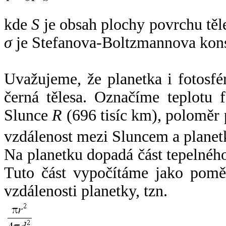
kde
S
je obsah plochy povrchu těl
σ
je Stefanova-Boltzmannova kons
Uvažujeme, že planetka i fotosfér
černá tělesa. Označíme teplotu 
Slunce
R
(696 tisíc km), poloměr
vzdálenost mezi Sluncem a plane
Na planetku dopadá část tepelnéh
Tuto část vypočítáme jako pomě
vzdálenosti planetky, tzn.