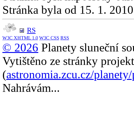
Stránka byla od 15. 1. 201
RS
W3C
XHTML 1.0
W3C
CSS
RSS
© 2026
Planety sluneční so
Vytištěno ze stránky projek
(
astronomia.zcu.cz/planety
Nahrávám...