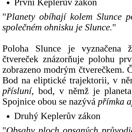
První Keplerův zákon
"
Planety obíhají kolem Slunce p
společném ohnisku je Slunce.
"
Poloha Slunce je vyznačena 
čtvereček znázorňuje polohu pr
zobrazeno modrým čtverečkem. Če
Bod na eliptické trajektorii, v n
přísluní
, bod, v němž je planet
Spojnice obou se nazývá
přímka a
Druhý Keplerův zákon
"
Obsahy ploch opsaných průvodič