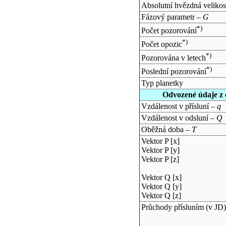
Absolutní hvězdná velikos
Fázový parametr –
G
*)
Počet pozorování
*)
Počet opozic
*)
Pozorována v letech
*)
Poslední pozorování
Typ planetky
Odvozené údaje z 
Vzdálenost v přísluní –
q
Vzdálenost v odsluní –
Q
Oběžná doba –
T
Vektor P [x]
Vektor P [y]
Vektor P [z]
Vektor Q [x]
Vektor Q [y]
Vektor Q [z]
Průchody přísluním (v
JD
)