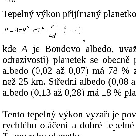
Tepelný výkon přijímaný planetko
,
kde
A
je Bondovo albedo, uvaž
odrazivosti) planetek se obecně
albedo (0,02 až 0,07) má 78 % z
než 25 km. Střední albedo (0,08 
albedo (0,13 až 0,28) má 18 % pla
Tento tepelný výkon vyzařuje po
rychlého otáčení a dobré tepelné