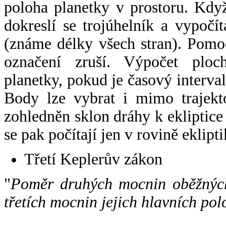
poloha planetky v prostoru. Kdy
dokreslí se trojúhelník a vypoč
(známe délky všech stran). Pomo
označení zruší. Výpočet ploch
planetky, pokud je časový interval
Body lze vybrat i mimo trajekto
zohledněn sklon dráhy k ekliptice
se pak počítají jen v rovině eklipti
Třetí Keplerův zákon
"
Poměr druhých mocnin oběžných
třetích mocnin jejich hlavních pol