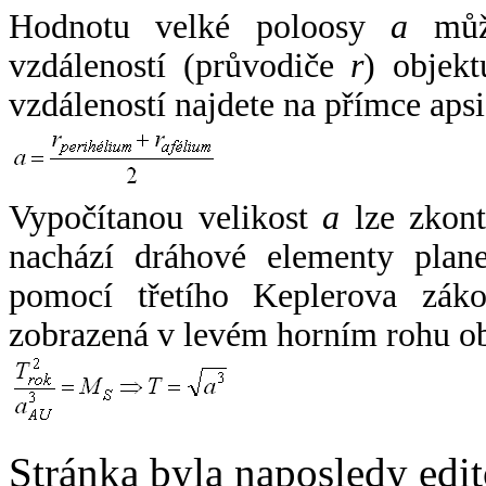
Hodnotu velké poloosy
a
může
vzdáleností (průvodiče
r
) objekt
vzdáleností najdete na přímce apsi
Vypočítanou velikost
a
lze zkont
nachází dráhové elementy plane
pomocí třetího Keplerova zák
zobrazená v levém horním rohu o
Stránka byla naposledy edi