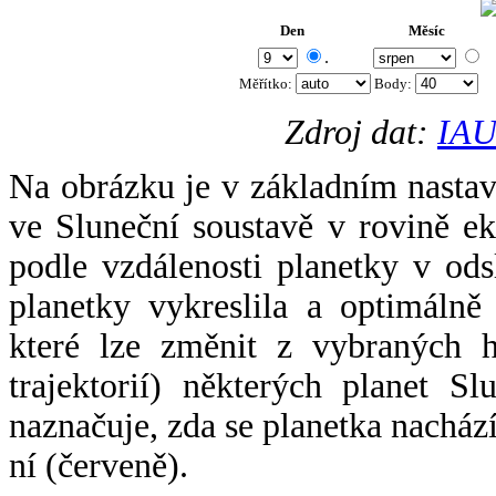
Den
Měsíc
.
Měřítko:
Body
:
Zdroj dat:
IAU
Na obrázku je v základním nastav
ve Sluneční soustavě v rovině ek
podle vzdálenosti planetky v odsl
planetky vykreslila a optimálně
které lze změnit z vybraných h
trajektorií) některých planet Sl
naznačuje, zda se planetka nacház
ní (červeně).