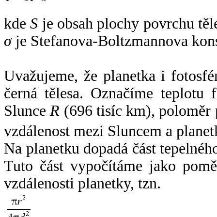
kde
S
je obsah plochy povrchu těl
σ
je Stefanova-Boltzmannova kons
Uvažujeme, že planetka i fotosfér
černá tělesa. Označíme teplotu 
Slunce
R
(696 tisíc km), poloměr
vzdálenost mezi Sluncem a plane
Na planetku dopadá část tepelnéh
Tuto část vypočítáme jako pomě
vzdálenosti planetky, tzn.