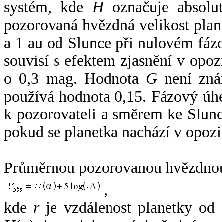
systém, kde
H
označuje absolut
pozorovaná hvězdná velikost plan
a 1 au od Slunce při nulovém fá
souvisí s efektem zjasnění v opoz
o 0,3 mag. Hodnota
G
není zná
používá hodnota 0,15. Fázový úh
k pozorovateli a směrem ke Slunc
pokud se planetka nachází v opozi
Průměrnou pozorovanou hvězdnou 
,
kde
r
je vzdálenost planetky od