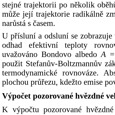
stejné trajektorii po několik oběh
může její trajektorie radikálně zm
narůstá s časem.
U přísluní a odsluní se zobrazuje
odhad efektivní teploty rovno
uvažováno Bondovo albedo
A
= 
použit Stefanův-Boltzmannův zák
termodynamické rovnováze. Abs
plochou průřezu, kdežto emise po
Výpočet pozorované hvězdné ve
K výpočtu pozorované hvězdné v