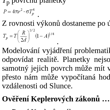
T
povrchu planetky
p
.
Z rovnosti výkonů dostaneme po 
.
Modelování vyjádření problemati
odpovídat realitě. Planetky nejso
samotný jejich povrch může mít v
přesto nám může vypočítaná hodn
vzdálenosti od Slunce.
Ověření Keplerových zákonů …