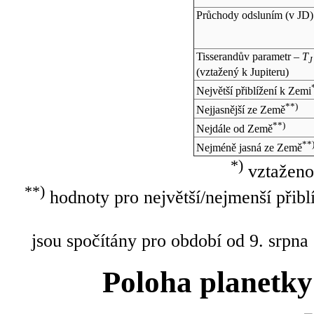
Průchody odsluním (v
JD
)
Tisserandův parametr –
T
J
(vztažený k Jupiteru)
Největší přiblížení k Zemi
**)
Nejjasnější ze Země
**)
Nejdále od Země
**
Nejméně jasná ze Země
*)
vztaženo
**)
hodnoty pro největší/nejmenší přibl
jsou spočítány pro období od 9. srpna
Poloha planetky