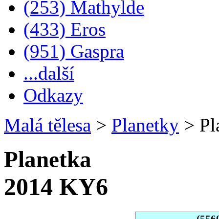
(253) Mathylde
(433) Eros
(951) Gaspra
...další
Odkazy
Malá tělesa
>
Planetky
>
Pl
Planetka
2014 KY6
(556