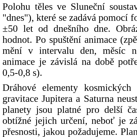
Polohu těles ve Sluneční sousta
"dnes"), které se zadává pomocí 
±50 let od dnešního dne. Obráz
hodnot. Po spuštění animace (zpě
mění v intervalu den, měsíc ne
animace je závislá na době potř
0,5-0,8 s).
Dráhové elementy kosmických t
gravitace Jupitera a Saturna neu
planety jsou platné pro delší č
obtížné jejich určení, neboť je 
přesnosti, jakou požadujeme. Pla