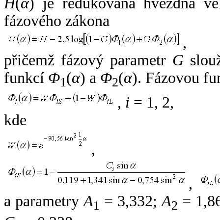
H
(
α
) je redukovaná hvězdná vel
fázového zákona
,
přičemž fázový parametr
G
slouž
funkcí
Φ
(
α
) a
Φ
(
α
). Fázovou fu
1
2
,
i
= 1, 2,
kde
,
,
a parametry
A
= 3,332;
A
= 1,8
1
2