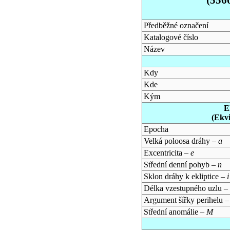
Předběžné označení
Katalogové číslo
Název
Kdy
Kde
Kým
E
(Ekv
Epocha
Velká poloosa dráhy –
a
Excentricita –
e
Střední denní pohyb –
n
Sklon dráhy k ekliptice –
i
Délka vzestupného uzlu –
Argument šířky perihelu 
Střední anomálie –
M