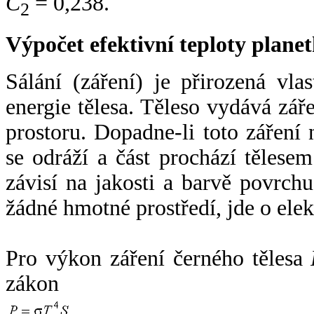
C
= 0,238.
2
Výpočet efektivní teploty plan
Sálání (záření) je přirozená vla
energie tělesa. Těleso vydává zá
prostoru. Dopadne-li toto záření n
se odráží a část prochází tělesem
závisí na jakosti a barvě povrch
žádné hmotné prostředí, jde o ele
Pro výkon záření černého tělesa
zákon