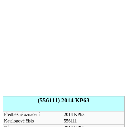
(556111) 2014 KP63
Předběžné označení
2014 KP63
Katalogové číslo
556111