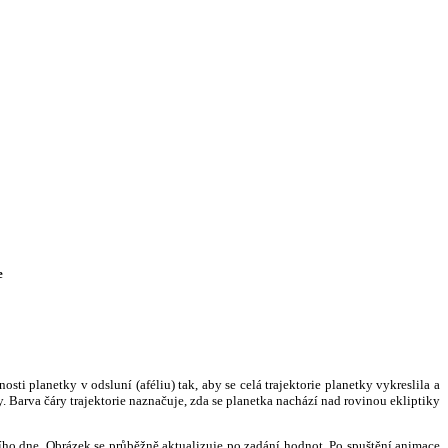
e
i planetky v odsluní (aféliu) tak, aby se celá trajektorie planetky vykreslila a
. Barva čáry trajektorie naznačuje, zda se planetka nachází nad rovinou ekliptiky
ního dne. Obrázek se průběžně aktualizuje po zadání hodnot. Po spuštění animace