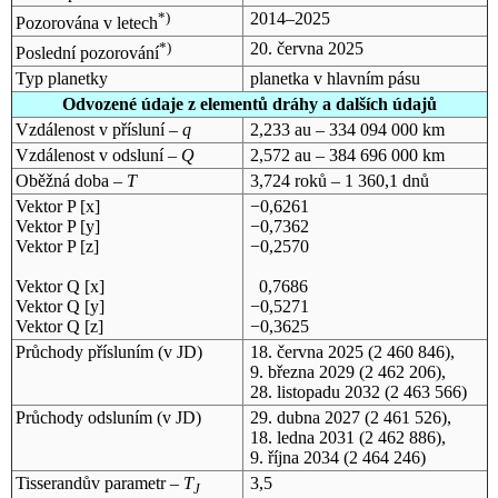
*)
2014–2025
Pozorována v letech
*)
20. června 2025
Poslední pozorování
Typ planetky
planetka v hlavním pásu
Odvozené údaje z elementů dráhy a dalších údajů
Vzdálenost v přísluní –
q
2,233 au – 334 094 000 km
Vzdálenost v odsluní –
Q
2,572 au – 384 696 000 km
Oběžná doba –
T
3,724 roků – 1 360,1 dnů
Vektor P [x]
−0,6261
Vektor P [y]
−0,7362
Vektor P [z]
−0,2570
Vektor Q [x]
0,7686
Vektor Q [y]
−0,5271
Vektor Q [z]
−0,3625
Průchody přísluním (v
JD
)
18. června 2025
(2 460 846),
9. března 2029
(2 462 206),
28. listopadu 2032
(2 463 566)
Průchody odsluním (v
JD
)
29. dubna 2027
(2 461 526),
18. ledna 2031
(2 462 886),
9. října 2034
(2 464 246)
Tisserandův parametr –
T
3,5
J