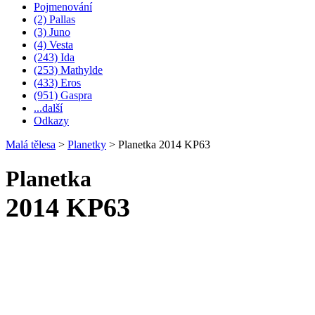
Pojmenování
(2) Pallas
(3) Juno
(4) Vesta
(243) Ida
(253) Mathylde
(433) Eros
(951) Gaspra
...další
Odkazy
Malá tělesa
>
Planetky
>
Planetka 2014 KP63
Planetka
2014 KP63