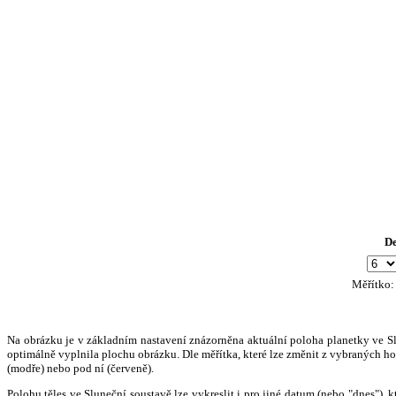
D
Měřítko
Na obrázku je v základním nastavení znázorněna aktuální poloha planetky ve Slun
optimálně vyplnila plochu obrázku. Dle měřítka, které lze změnit z vybraných hod
(modře) nebo pod ní (červeně).
Polohu těles ve Sluneční soustavě lze vykreslit i pro jiné datum (nebo "dnes")