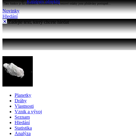
Katalogy objektů
Tato funkce je na stránkách Astronomia nová, testové otázky jsou přidávány postupně...
Novinky
Hledání
Zadejte text, který chcete hledat
Planetky
Dráhy
Vlastnosti
Vznik a vývoj
Seznam
Hledání
Statistika
Analýza