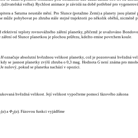
k (uživatelská volba). Rychlost animace je závislá na době potřebné pro vygenerová
itera a Saturna neustále mění. Pro Slunce (potažmo Zemi) a planety jsou platné p
 může pohybovat po zhruba stále stejné trajektorii po několik oběhů, nicméně při p
had efektivní teploty rovnovážného záření planetky, přičemž je uvažováno Bondov
záření od Slunce planetkou je plochou průřezu, kdežto emise povrchem koule.
e
H
označuje absolutní hvězdnou velikost planetky, což je pozorovaná hvězdná veli
i, kdy se jasnost planetky zvýší zhruba o 0,3 mag. Hodnota
G
není známa pro mnoho 
Je nulový, pokud se planetka nachází v opozici.
edukovaná hvězdná velikost. Její velikost vypočteme pomocí fázového zákona
(
α
) a
Φ
(
α
). Fázovou funkci vyjádříme
1
2