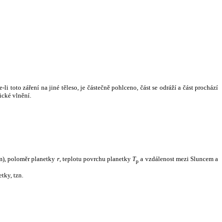
i toto záření na jiné těleso, je částečně pohlceno, část se odráží a část prochází
ické vlnění.
m), poloměr planetky
r
, teplotu povrchu planetky
T
a vzdálenost mezi Sluncem a
p
tky, tzn.