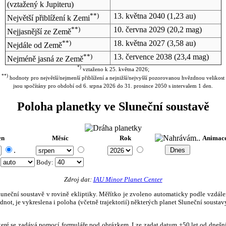
(vztažený k Jupiteru)
**)
13. května 2040
(1,23 au)
Největší přiblížení k Zemi
**)
10. června 2029
(20,2 mag)
Nejjasnější ze Země
**)
18. května 2027
(3,58 au)
Nejdále od Země
**)
13. července 2038
(23,4 mag)
Nejméně jasná ze Země
*)
vztaženo k 25. května 2026;
**)
hodnoty pro největší/nejmenší přiblížení a nejnižší/nejvyšší pozorovanou hvězdnou velikost
jsou spočítány pro období od 6. srpna 2026 do 31. prosince 2050 s intervalem 1 den.
Poloha planetky ve Sluneční soustavě
en
Měsíc
Rok
Animac
.
:
Body
:
Zdroj dat:
IAU Minor Planet Center
eční soustavě v rovině ekliptiky. Měřítko je zvoleno automaticky podle vzdálenost
not, je vykreslena i poloha (včetně trajektorií) některých planet Sluneční soustavy
, které se zadává pomocí formuláře pod obrázkem. Lze zadat datum ±50 let od dneš