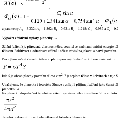
,
,
a parametry
A
= 3,332;
A
= 1,862;
B
= 0,631;
B
= 1,218;
C
= 0,986 a
C
= 0,
1
2
1
2
1
2
Výpočet efektivní teploty planetky …
Sálání (záření) je přirozená vlastnost těles, souvisí se změnami vnitřní energie 
tělesem. Pohltivost a odrazivost záření u tělesa závisí na jakosti a barvě povrch
Pro výkon záření černého tělesa
P
platí upravený Stefanův-Boltzmannův zákon
2
kde
S
je obsah plochy povrchu tělesa v m
,
T
je teplota tělesa v kelvinech a
σ
je S
Uvažujeme, že planetka i fotosféra Slunce vysílají i přijímají záření jako černá 
planetkou
d
.
Na planetku dopadá část tepelného záření vyzařovaného fotosférou Slunce. Tuto 
Tepelný výkon přijímaný planetkou od fotosféry Slunce je