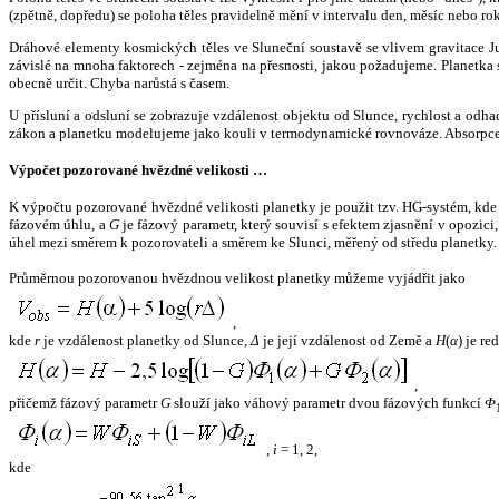
(zpětně, dopředu) se poloha těles pravidelně mění v intervalu den, měsíc nebo ro
Dráhové elementy kosmických těles ve Sluneční soustavě se vlivem gravitace Jup
závislé na mnoha faktorech - zejména na přesnosti, jakou požadujeme. Planetka se
obecně určit. Chyba narůstá s časem.
U přísluní a odsluní se zobrazuje vzdálenost objektu od Slunce, rychlost a od
zákon a planetku modelujeme jako kouli v termodynamické rovnováze. Absorpce 
Výpočet pozorované hvězdné velikosti …
K výpočtu pozorované hvězdné velikosti planetky je použit tzv. HG-systém, kd
fázovém úhlu, a
G
je fázový parametr, který souvisí s efektem zjasnění v opozic
úhel mezi směrem k pozorovateli a směrem ke Slunci, měřený od středu planetky. 
Průměrnou pozorovanou hvězdnou velikost planetky můžeme vyjádřit jako
,
kde
r
je vzdálenost planetky od Slunce,
Δ
je její vzdálenost od Země a
H
(
α
) je r
,
přičemž fázový parametr
G
slouží jako váhový parametr dvou fázových funkcí
Φ
,
i
= 1, 2,
kde