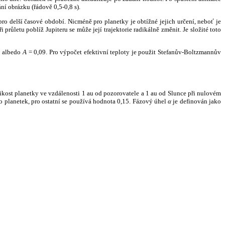
ní obrázku (řádově 0,5-0,8 s).
ro delší časové období. Nicméně pro planetky je obtížné jejich určení, neboť je
růletu poblíž Jupiteru se může její trajektorie radikálně změnit. Je složité toto
o albedo
A
= 0,09. Pro výpočet efektivní teploty je použit Stefanův-Boltzmannův
kost planetky ve vzdálenosti 1 au od pozorovatele a 1 au od Slunce při nulovém
planetek, pro ostatní se používá hodnota 0,15. Fázový úhel
α
je definován jako