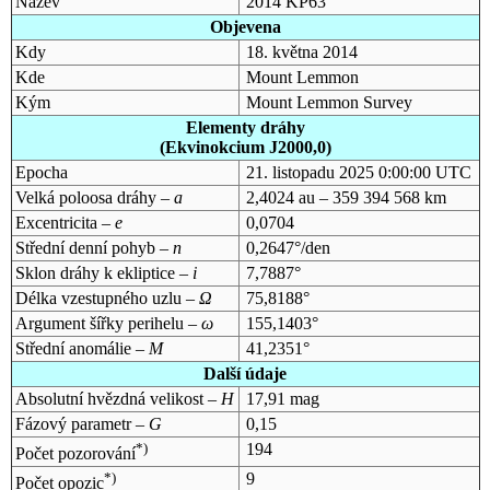
Název
2014 KP63
Objevena
Kdy
18. května 2014
Kde
Mount Lemmon
Kým
Mount Lemmon Survey
Elementy dráhy
(Ekvinokcium J2000,0)
Epocha
21. listopadu 2025 0:00:00 UTC
Velká poloosa dráhy –
a
2,4024 au – 359 394 568 km
Excentricita –
e
0,0704
Střední denní pohyb –
n
0,2647°/den
Sklon dráhy k ekliptice –
i
7,7887°
Délka vzestupného uzlu –
Ω
75,8188°
Argument šířky perihelu –
ω
155,1403°
Střední anomálie –
M
41,2351°
Další údaje
Absolutní hvězdná velikost –
H
17,91 mag
Fázový parametr –
G
0,15
*)
194
Počet pozorování
*)
9
Počet opozic