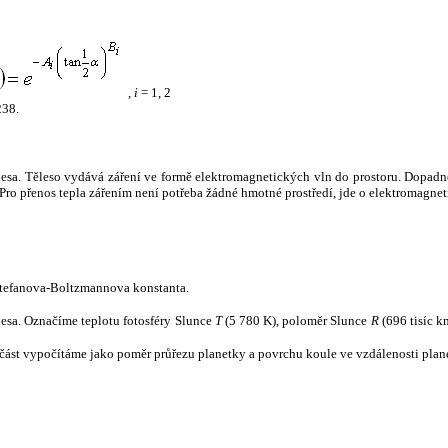
,
i
= 1, 2
238.
tělesa. Těleso vydává záření ve formě elektromagnetických vln do prostoru. Dopadne-l
u. Pro přenos tepla zářením není potřeba žádné hmotné prostředí, jde o elektromagnet
tefanova-Boltzmannova konstanta.
tělesa. Označíme teplotu fotosféry Slunce
T
(5 780 K), poloměr Slunce
R
(696 tisíc k
část vypočítáme jako poměr průřezu planetky a povrchu koule ve vzdálenosti plane