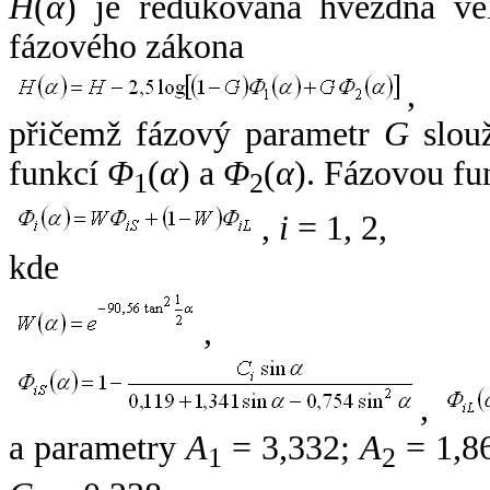
H
(
α
) je redukovaná hvězdná vel
fázového zákona
,
přičemž fázový parametr
G
slouž
funkcí
Φ
(
α
) a
Φ
(
α
). Fázovou fu
1
2
,
i
= 1, 2,
kde
,
,
a parametry
A
= 3,332;
A
= 1,8
1
2