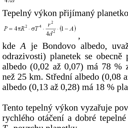
Tepelný výkon přijímaný planetko
,
kde
A
je Bondovo albedo, uvaž
odrazivosti) planetek se obecně
albedo (0,02 až 0,07) má 78 % z
než 25 km. Střední albedo (0,08 
albedo (0,13 až 0,28) má 18 % pla
Tento tepelný výkon vyzařuje po
rychlého otáčení a dobré tepelné