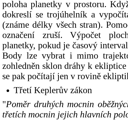
poloha planetky v prostoru. Kdy
dokreslí se trojúhelník a vypoč
(známe délky všech stran). Pomo
označení zruší. Výpočet ploch
planetky, pokud je časový interval
Body lze vybrat i mimo trajekto
zohledněn sklon dráhy k ekliptice
se pak počítají jen v rovině eklipti
Třetí Keplerův zákon
"
Poměr druhých mocnin oběžných
třetích mocnin jejich hlavních pol