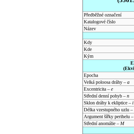
Předběžné označení
Katalogové číslo
Název
Kdy
Kde
Kým
E
(Ekv
Epocha
Velká poloosa dráhy –
a
Excentricita –
e
Střední denní pohyb –
n
Sklon dráhy k ekliptice –
i
Délka vzestupného uzlu –
Argument šířky perihelu 
Střední anomálie –
M