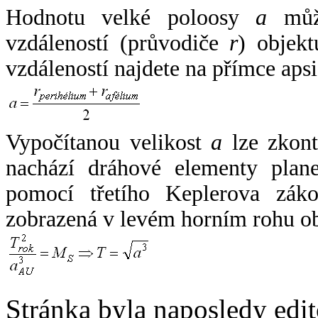
Hodnotu velké poloosy
a
může
vzdáleností (průvodiče
r
) objekt
vzdáleností najdete na přímce apsi
Vypočítanou velikost
a
lze zkont
nachází dráhové elementy plane
pomocí třetího Keplerova zák
zobrazená v levém horním rohu o
Stránka byla naposledy edi