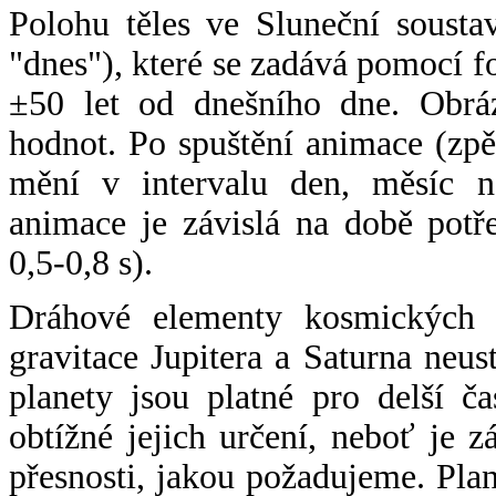
Polohu těles ve Sluneční sousta
"dnes"), které se zadává pomocí 
±50 let od dnešního dne. Obráz
hodnot. Po spuštění animace (zpě
mění v intervalu den, měsíc ne
animace je závislá na době potř
0,5-0,8 s).
Dráhové elementy kosmických t
gravitace Jupitera a Saturna neu
planety jsou platné pro delší č
obtížné jejich určení, neboť je 
přesnosti, jakou požadujeme. Pla