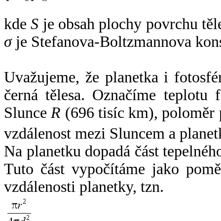
kde
S
je obsah plochy povrchu těl
σ
je Stefanova-Boltzmannova kons
Uvažujeme, že planetka i fotosfér
černá tělesa. Označíme teplotu 
Slunce
R
(696 tisíc km), poloměr
vzdálenost mezi Sluncem a plane
Na planetku dopadá část tepelnéh
Tuto část vypočítáme jako pomě
vzdálenosti planetky, tzn.