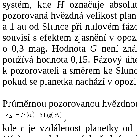
systém, kde
H
označuje absolut
pozorovaná hvězdná velikost plan
a 1 au od Slunce při nulovém fá
souvisí s efektem zjasnění v opoz
o 0,3 mag. Hodnota
G
není zná
používá hodnota 0,15. Fázový úh
k pozorovateli a směrem ke Slunc
pokud se planetka nachází v opozi
Průměrnou pozorovanou hvězdnou 
,
kde
r
je vzdálenost planetky od