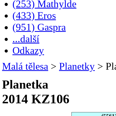
(253) Mathylde
(433) Eros
(951) Gaspra
...další
Odkazy
Malá tělesa
>
Planetky
>
Pl
Planetka
2014 KZ106
(5561