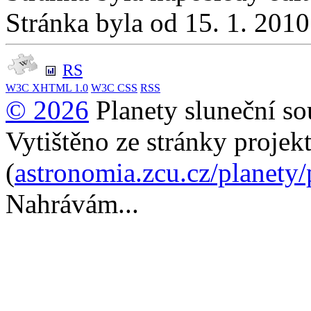
Stránka byla od 15. 1. 201
RS
W3C
XHTML 1.0
W3C
CSS
RSS
© 2026
Planety sluneční so
Vytištěno ze stránky projek
(
astronomia.zcu.cz/planety
Nahrávám...