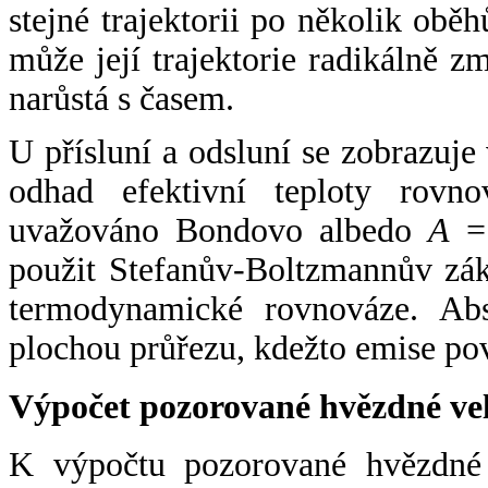
stejné trajektorii po několik oběh
může její trajektorie radikálně zm
narůstá s časem.
U přísluní a odsluní se zobrazuje
odhad efektivní teploty rovno
uvažováno Bondovo albedo
A
= 
použit Stefanův-Boltzmannův zák
termodynamické rovnováze. Abs
plochou průřezu, kdežto emise po
Výpočet pozorované hvězdné ve
K výpočtu pozorované hvězdné v