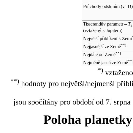
Průchody odsluním (v
JD
)
Tisserandův parametr –
T
J
(vztažený k Jupiteru)
Největší přiblížení k Zemi
**)
Nejjasnější ze Země
**)
Nejdále od Země
**
Nejméně jasná ze Země
*)
vztaženo
**)
hodnoty pro největší/nejmenší přibl
jsou spočítány pro období od 7. srpna
Poloha planetky