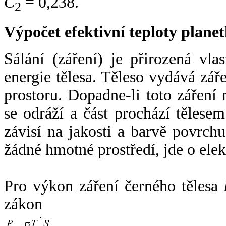
C
= 0,238.
2
Výpočet efektivní teploty plan
Sálání (záření) je přirozená vla
energie tělesa. Těleso vydává zá
prostoru. Dopadne-li toto záření n
se odráží a část prochází tělesem
závisí na jakosti a barvě povrch
žádné hmotné prostředí, jde o ele
Pro výkon záření černého tělesa
zákon