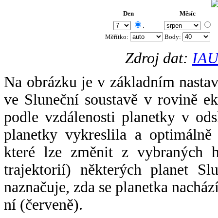
Den
Měsíc
.
Měřítko:
Body
:
Zdroj dat:
IAU
Na obrázku je v základním nastav
ve Sluneční soustavě v rovině ek
podle vzdálenosti planetky v odsl
planetky vykreslila a optimálně
které lze změnit z vybraných h
trajektorií) některých planet Sl
naznačuje, zda se planetka nacház
ní (červeně).