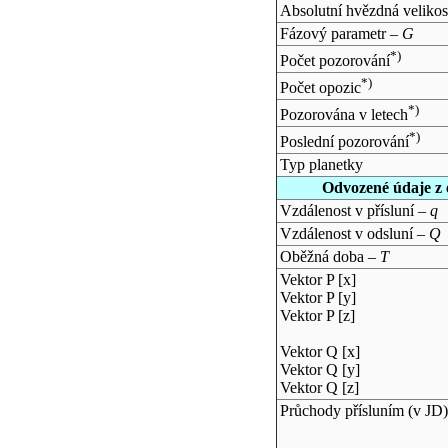
Absolutní hvězdná velikos
Fázový parametr –
G
*)
Počet pozorování
*)
Počet opozic
*)
Pozorována v letech
*)
Poslední pozorování
Typ planetky
Odvozené údaje z 
Vzdálenost v přísluní –
q
Vzdálenost v odsluní –
Q
Oběžná doba –
T
Vektor P [x]
Vektor P [y]
Vektor P [z]
Vektor Q [x]
Vektor Q [y]
Vektor Q [z]
Průchody přísluním (v
JD
)