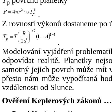
T
povrchu planetky
p
.
Z rovnosti výkonů dostaneme po 
.
Modelování vyjádření problemati
odpovídat realitě. Planetky nejso
samotný jejich povrch může mít v
přesto nám může vypočítaná hodn
vzdálenosti od Slunce.
Ověření Keplerových zákonů …