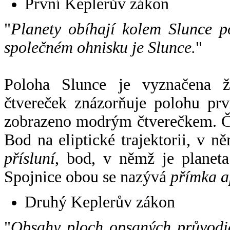
První Keplerův zákon
"
Planety obíhají kolem Slunce p
společném ohnisku je Slunce.
"
Poloha Slunce je vyznačena 
čtvereček znázorňuje polohu pr
zobrazeno modrým čtverečkem. Če
Bod na eliptické trajektorii, v n
přísluní
, bod, v němž je planet
Spojnice obou se nazývá
přímka a
Druhý Keplerův zákon
"
Obsahy ploch opsaných průvodič