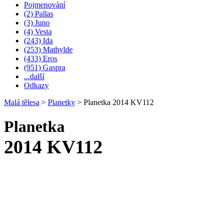
Pojmenování
(2) Pallas
(3) Juno
(4) Vesta
(243) Ida
(253) Mathylde
(433) Eros
(951) Gaspra
...další
Odkazy
Malá tělesa
>
Planetky
>
Planetka 2014 KV112
Planetka
2014 KV112