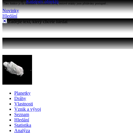
Katalogy objektů
Tato funkce je na stránkách Astronomia nová, testové otázky jsou přidávány postupně...
Novinky
Hledání
Zadejte text, který chcete hledat
Planetky
Dráhy
Vlastnosti
Vznik a vývoj
Seznam
Hledání
Statistika
Analýza