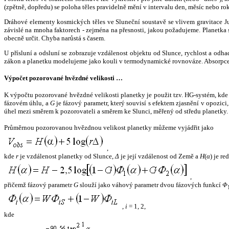
(zpětně, dopředu) se poloha těles pravidelně mění v intervalu den, měsíc nebo ro
Dráhové elementy kosmických těles ve Sluneční soustavě se vlivem gravitace Jup
závislé na mnoha faktorech - zejména na přesnosti, jakou požadujeme. Planetka se
obecně určit. Chyba narůstá s časem.
U přísluní a odsluní se zobrazuje vzdálenost objektu od Slunce, rychlost a od
zákon a planetku modelujeme jako kouli v termodynamické rovnováze. Absorpce 
Výpočet pozorované hvězdné velikosti …
K výpočtu pozorované hvězdné velikosti planetky je použit tzv. HG-systém, kd
fázovém úhlu, a
G
je fázový parametr, který souvisí s efektem zjasnění v opozic
úhel mezi směrem k pozorovateli a směrem ke Slunci, měřený od středu planetky. 
Průměrnou pozorovanou hvězdnou velikost planetky můžeme vyjádřit jako
,
kde
r
je vzdálenost planetky od Slunce,
Δ
je její vzdálenost od Země a
H
(
α
) je r
,
přičemž fázový parametr
G
slouží jako váhový parametr dvou fázových funkcí
Φ
,
i
= 1, 2,
kde