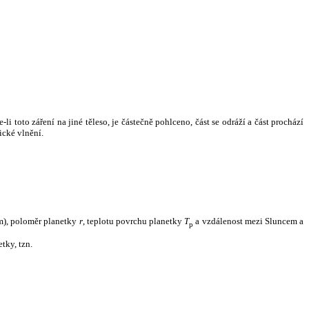
i toto záření na jiné těleso, je částečně pohlceno, část se odráží a část prochází
ické vlnění.
m), poloměr planetky
r
, teplotu povrchu planetky
T
a vzdálenost mezi Sluncem a
p
tky, tzn.