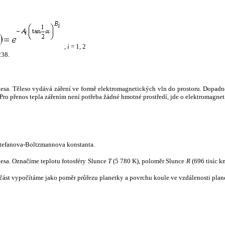
,
i
= 1, 2
238.
tělesa. Těleso vydává záření ve formě elektromagnetických vln do prostoru. Dopadne-l
u. Pro přenos tepla zářením není potřeba žádné hmotné prostředí, jde o elektromagnet
tefanova-Boltzmannova konstanta.
tělesa. Označíme teplotu fotosféry Slunce
T
(5 780 K), poloměr Slunce
R
(696 tisíc k
část vypočítáme jako poměr průřezu planetky a povrchu koule ve vzdálenosti plane