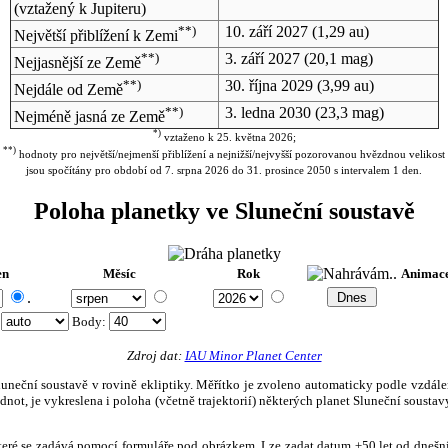
(vztažený k Jupiteru)
**)
10. září 2027
(1,29 au)
Největší přiblížení k Zemi
**)
3. září 2027
(20,1 mag)
Nejjasnější ze Země
**)
30. října 2029
(3,99 au)
Nejdále od Země
**)
3. ledna 2030
(23,3 mag)
Nejméně jasná ze Země
*)
vztaženo k 25. května 2026;
**)
hodnoty pro největší/nejmenší přiblížení a nejnižší/nejvyšší pozorovanou hvězdnou velikost
jsou spočítány pro období od 7. srpna 2026 do 31. prosince 2050 s intervalem 1 den.
Poloha planetky ve Sluneční soustavě
en
Měsíc
Rok
Animac
.
:
Body
:
Zdroj dat:
IAU Minor Planet Center
eční soustavě v rovině ekliptiky. Měřítko je zvoleno automaticky podle vzdálenost
not, je vykreslena i poloha (včetně trajektorií) některých planet Sluneční soustavy
, které se zadává pomocí formuláře pod obrázkem. Lze zadat datum ±50 let od dneš