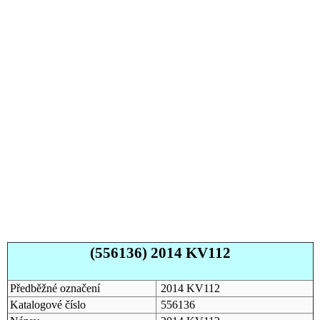
(556136) 2014 KV112
Předběžné označení
2014 KV112
Katalogové číslo
556136