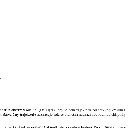
e
i planetky v odsluní (aféliu) tak, aby se celá trajektorie planetky vykreslila a
. Barva čáry trajektorie naznačuje, zda se planetka nachází nad rovinou ekliptiky
ního dne. Obrázek se průběžně aktualizuje po zadání hodnot. Po spuštění animace