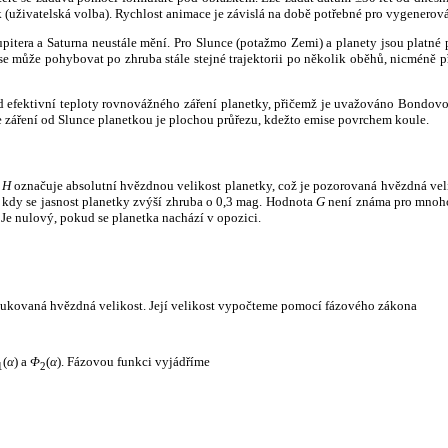
k (uživatelská volba). Rychlost animace je závislá na době potřebné pro vygenerová
itera a Saturna neustále mění. Pro Slunce (potažmo Zemi) a planety jsou platné p
 může pohybovat po zhruba stále stejné trajektorii po několik oběhů, nicméně při p
had efektivní teploty rovnovážného záření planetky, přičemž je uvažováno Bondov
záření od Slunce planetkou je plochou průřezu, kdežto emise povrchem koule.
e
H
označuje absolutní hvězdnou velikost planetky, což je pozorovaná hvězdná veli
i, kdy se jasnost planetky zvýší zhruba o 0,3 mag. Hodnota
G
není známa pro mnoho 
Je nulový, pokud se planetka nachází v opozici.
edukovaná hvězdná velikost. Její velikost vypočteme pomocí fázového zákona
(
α
) a
Φ
(
α
). Fázovou funkci vyjádříme
1
2