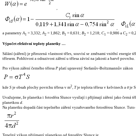
,
,
a parametry
A
= 3,332;
A
= 1,862;
B
= 0,631;
B
= 1,218;
C
= 0,986 a
C
= 0,
1
2
1
2
1
2
Výpočet efektivní teploty planetky …
Sálání (záření) je přirozená vlastnost těles, souvisí se změnami vnitřní energie 
tělesem. Pohltivost a odrazivost záření u tělesa závisí na jakosti a barvě povrch
Pro výkon záření černého tělesa
P
platí upravený Stefanův-Boltzmannův zákon
2
kde
S
je obsah plochy povrchu tělesa v m
,
T
je teplota tělesa v kelvinech a
σ
je S
Uvažujeme, že planetka i fotosféra Slunce vysílají i přijímají záření jako černá 
planetkou
d
.
Na planetku dopadá část tepelného záření vyzařovaného fotosférou Slunce. Tuto 
Tepelný výkon přijímaný planetkou od fotosféry Slunce je