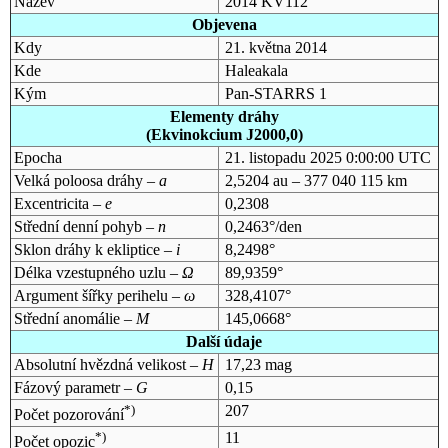
Název
2014 KV112
Objevena
Kdy
21. května 2014
Kde
Haleakala
Kým
Pan-STARRS 1
Elementy dráhy
(Ekvinokcium J2000,0)
Epocha
21. listopadu 2025 0:00:00 UTC
Velká poloosa dráhy –
a
2,5204 au – 377 040 115 km
Excentricita –
e
0,2308
Střední denní pohyb –
n
0,2463°/den
Sklon dráhy k ekliptice –
i
8,2498°
Délka vzestupného uzlu –
Ω
89,9359°
Argument šířky perihelu –
ω
328,4107°
Střední anomálie –
M
145,0668°
Další údaje
Absolutní hvězdná velikost –
H
17,23 mag
Fázový parametr –
G
0,15
*)
207
Počet pozorování
*)
11
Počet opozic