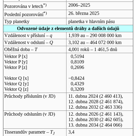
*)
2006–2025
Pozorována v letech
*)
26. března 2025
Poslední pozorování
Typ planetky
planetka v hlavním pásu
Odvozené údaje z elementů dráhy a dalších údajů
Vzdálenost v přísluní –
q
1,939 au – 290 008 000 km
Vzdálenost v odsluní –
Q
3,102 au – 464 072 000 km
Oběžná doba –
T
4,001 roků – 1 461,5 dnů
Vektor P [x]
0,5194
Vektor P [y]
0,8109
Vektor P [z]
0,2696
Vektor Q [x]
−0,8424
Vektor Q [y]
0,4329
Vektor Q [z]
0,3209
Průchody přísluním (v
JD
)
11. dubna 2024
(2 460 413),
12. dubna 2028
(2 461 874),
12. dubna 2032
(2 463 336)
Průchody odsluním (v
JD
)
12. dubna 2026
(2 461 143),
12. dubna 2030
(2 462 605),
13. dubna 2034
(2 464 066)
Tisserandův parametr –
T
3,4
J