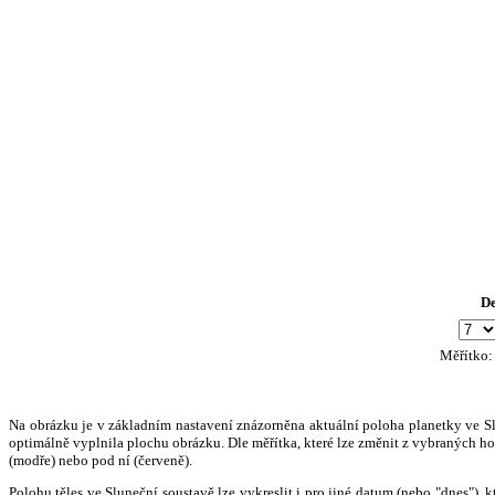
D
Měřítko
Na obrázku je v základním nastavení znázorněna aktuální poloha planetky ve Slun
optimálně vyplnila plochu obrázku. Dle měřítka, které lze změnit z vybraných hod
(modře) nebo pod ní (červeně).
Polohu těles ve Sluneční soustavě lze vykreslit i pro jiné datum (nebo "dnes")