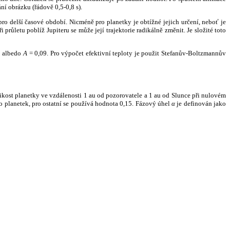
ní obrázku (řádově 0,5-0,8 s).
ro delší časové období. Nicméně pro planetky je obtížné jejich určení, neboť je
růletu poblíž Jupiteru se může její trajektorie radikálně změnit. Je složité toto
o albedo
A
= 0,09. Pro výpočet efektivní teploty je použit Stefanův-Boltzmannův
kost planetky ve vzdálenosti 1 au od pozorovatele a 1 au od Slunce při nulovém
planetek, pro ostatní se používá hodnota 0,15. Fázový úhel
α
je definován jako