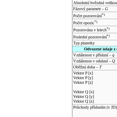
Absolutní hvězdná velikos
Fázový parametr –
G
*)
Počet pozorování
*)
Počet opozic
*)
Pozorována v letech
*)
Poslední pozorování
Typ planetky
Odvozené údaje z 
Vzdálenost v přísluní –
q
Vzdálenost v odsluní –
Q
Oběžná doba –
T
Vektor P [x]
Vektor P [y]
Vektor P [z]
Vektor Q [x]
Vektor Q [y]
Vektor Q [z]
Průchody přísluním (v
JD
)