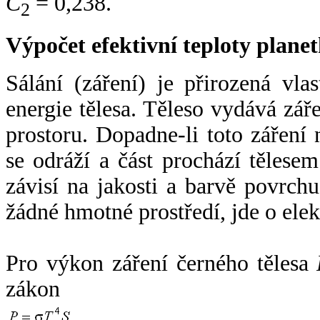
C
= 0,238.
2
Výpočet efektivní teploty plan
Sálání (záření) je přirozená vla
energie tělesa. Těleso vydává zá
prostoru. Dopadne-li toto záření n
se odráží a část prochází tělesem
závisí na jakosti a barvě povrch
žádné hmotné prostředí, jde o ele
Pro výkon záření černého tělesa
zákon