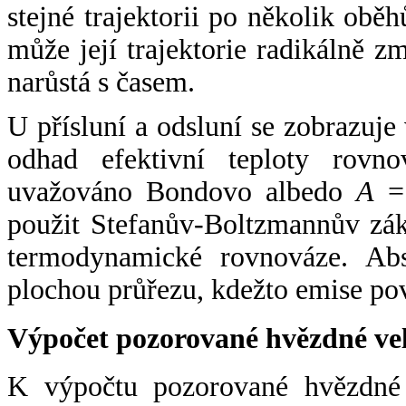
stejné trajektorii po několik oběh
může její trajektorie radikálně zm
narůstá s časem.
U přísluní a odsluní se zobrazuje
odhad efektivní teploty rovno
uvažováno Bondovo albedo
A
= 
použit Stefanův-Boltzmannův zák
termodynamické rovnováze. Abs
plochou průřezu, kdežto emise po
Výpočet pozorované hvězdné ve
K výpočtu pozorované hvězdné v