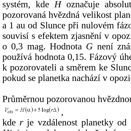
systém, kde
H
označuje absolut
pozorovaná hvězdná velikost plan
a 1 au od Slunce při nulovém fá
souvisí s efektem zjasnění v opoz
o 0,3 mag. Hodnota
G
není zná
používá hodnota 0,15. Fázový úh
k pozorovateli a směrem ke Slunc
pokud se planetka nachází v opozi
Průměrnou pozorovanou hvězdnou 
,
kde
r
je vzdálenost planetky od