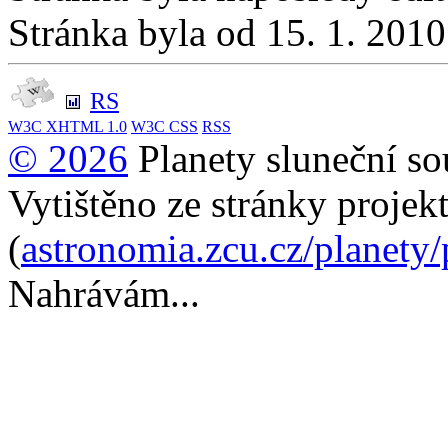
Stránka byla od 15. 1. 201
RS
W3C
XHTML 1.0
W3C
CSS
RSS
© 2026
Planety sluneční so
Vytištěno ze stránky projek
(
astronomia.zcu.cz/planety
Nahrávám...