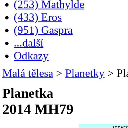
(253) Mathylde
(433) Eros
(951) Gaspra
...další
Odkazy
Malá tělesa
>
Planetky
>
Pl
Planetka
2014 MH79
(5562