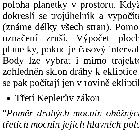
poloha planetky v prostoru. Kdy
dokreslí se trojúhelník a vypoč
(známe délky všech stran). Pomo
označení zruší. Výpočet ploch
planetky, pokud je časový interval
Body lze vybrat i mimo trajekto
zohledněn sklon dráhy k ekliptice
se pak počítají jen v rovině eklipti
Třetí Keplerův zákon
"
Poměr druhých mocnin oběžných
třetích mocnin jejich hlavních pol