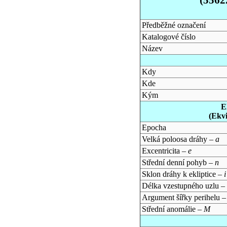
Předběžné označení
Katalogové číslo
Název
Kdy
Kde
Kým
E
(Ekv
Epocha
Velká poloosa dráhy –
a
Excentricita –
e
Střední denní pohyb –
n
Sklon dráhy k ekliptice –
i
Délka vzestupného uzlu –
Argument šířky perihelu 
Střední anomálie –
M