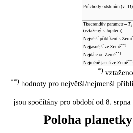
Průchody odsluním (v
JD
)
Tisserandův parametr –
T
J
(vztažený k Jupiteru)
Největší přiblížení k Zemi
**)
Nejjasnější ze Země
**)
Nejdále od Země
**
Nejméně jasná ze Země
*)
vztaženo
**)
hodnoty pro největší/nejmenší přibl
jsou spočítány pro období od 8. srpna
Poloha planetky