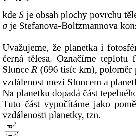
kde
S
je obsah plochy povrchu těl
σ
je Stefanova-Boltzmannova kons
Uvažujeme, že planetka i fotosfér
černá tělesa. Označíme teplotu 
Slunce
R
(696 tisíc km), poloměr
vzdálenost mezi Sluncem a plane
Na planetku dopadá část tepelnéh
Tuto část vypočítáme jako pomě
vzdálenosti planetky, tzn.