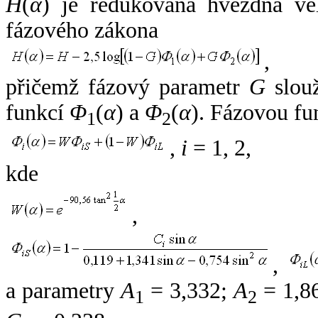
H
(
α
) je redukovaná hvězdná vel
fázového zákona
,
přičemž fázový parametr
G
slouž
funkcí
Φ
(
α
) a
Φ
(
α
). Fázovou fu
1
2
,
i
= 1, 2,
kde
,
,
a parametry
A
= 3,332;
A
= 1,8
1
2