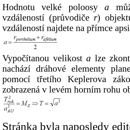
Hodnotu velké poloosy
a
může
vzdáleností (průvodiče
r
) objekt
vzdáleností najdete na přímce apsi
Vypočítanou velikost
a
lze zkont
nachází dráhové elementy plane
pomocí třetího Keplerova zák
zobrazená v levém horním rohu o
Stránka byla naposledy edi