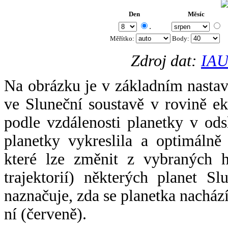
Den
Měsíc
.
Měřítko:
Body
:
Zdroj dat:
IAU
Na obrázku je v základním nastav
ve Sluneční soustavě v rovině ek
podle vzdálenosti planetky v odsl
planetky vykreslila a optimálně
které lze změnit z vybraných h
trajektorií) některých planet Sl
naznačuje, zda se planetka nacház
ní (červeně).