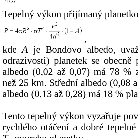
Tepelný výkon přijímaný planetko
,
kde
A
je Bondovo albedo, uvaž
odrazivosti) planetek se obecně
albedo (0,02 až 0,07) má 78 % z
než 25 km. Střední albedo (0,08 
albedo (0,13 až 0,28) má 18 % pla
Tento tepelný výkon vyzařuje po
rychlého otáčení a dobré tepelné