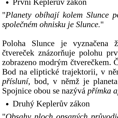
První Keplerův zákon
"
Planety obíhají kolem Slunce p
společném ohnisku je Slunce.
"
Poloha Slunce je vyznačena 
čtvereček znázorňuje polohu pr
zobrazeno modrým čtverečkem. Če
Bod na eliptické trajektorii, v n
přísluní
, bod, v němž je planet
Spojnice obou se nazývá
přímka a
Druhý Keplerův zákon
"
Obsahy ploch opsaných průvodič