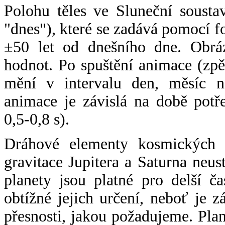
Polohu těles ve Sluneční sousta
"dnes"), které se zadává pomocí 
±50 let od dnešního dne. Obráz
hodnot. Po spuštění animace (zpě
mění v intervalu den, měsíc ne
animace je závislá na době potř
0,5-0,8 s).
Dráhové elementy kosmických t
gravitace Jupitera a Saturna neu
planety jsou platné pro delší č
obtížné jejich určení, neboť je 
přesnosti, jakou požadujeme. Pla