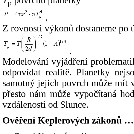
T
povrchu planetky
p
.
Z rovnosti výkonů dostaneme po 
.
Modelování vyjádření problemati
odpovídat realitě. Planetky nejso
samotný jejich povrch může mít v
přesto nám může vypočítaná hodn
vzdálenosti od Slunce.
Ověření Keplerových zákonů …