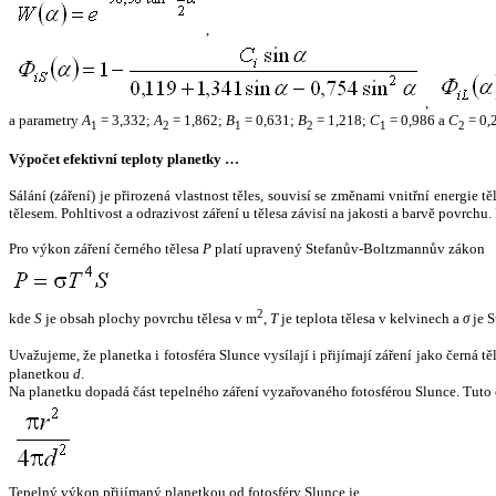
,
,
a parametry
A
= 3,332;
A
= 1,862;
B
= 0,631;
B
= 1,218;
C
= 0,986 a
C
= 0,
1
2
1
2
1
2
Výpočet efektivní teploty planetky …
Sálání (záření) je přirozená vlastnost těles, souvisí se změnami vnitřní energie 
tělesem. Pohltivost a odrazivost záření u tělesa závisí na jakosti a barvě povrch
Pro výkon záření černého tělesa
P
platí upravený Stefanův-Boltzmannův zákon
2
kde
S
je obsah plochy povrchu tělesa v m
,
T
je teplota tělesa v kelvinech a
σ
je S
Uvažujeme, že planetka i fotosféra Slunce vysílají i přijímají záření jako černá 
planetkou
d
.
Na planetku dopadá část tepelného záření vyzařovaného fotosférou Slunce. Tuto 
Tepelný výkon přijímaný planetkou od fotosféry Slunce je