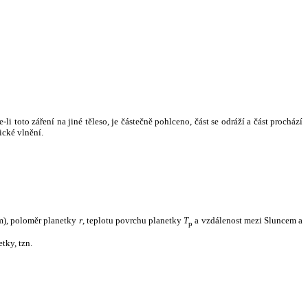
i toto záření na jiné těleso, je částečně pohlceno, část se odráží a část prochází
ické vlnění.
m), poloměr planetky
r
, teplotu povrchu planetky
T
a vzdálenost mezi Sluncem a
p
tky, tzn.