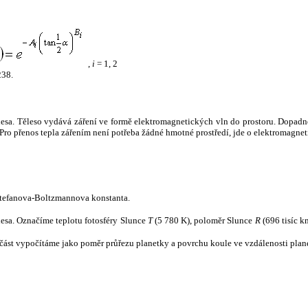
,
i
= 1, 2
238.
tělesa. Těleso vydává záření ve formě elektromagnetických vln do prostoru. Dopadne-l
u. Pro přenos tepla zářením není potřeba žádné hmotné prostředí, jde o elektromagnet
tefanova-Boltzmannova konstanta.
tělesa. Označíme teplotu fotosféry Slunce
T
(5 780 K), poloměr Slunce
R
(696 tisíc k
část vypočítáme jako poměr průřezu planetky a povrchu koule ve vzdálenosti plane