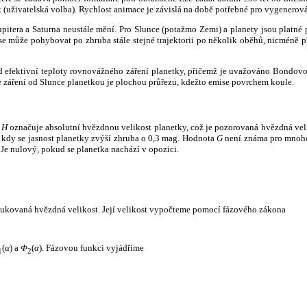
k (uživatelská volba). Rychlost animace je závislá na době potřebné pro vygenerová
itera a Saturna neustále mění. Pro Slunce (potažmo Zemi) a planety jsou platné p
 může pohybovat po zhruba stále stejné trajektorii po několik oběhů, nicméně při p
had efektivní teploty rovnovážného záření planetky, přičemž je uvažováno Bondov
záření od Slunce planetkou je plochou průřezu, kdežto emise povrchem koule.
e
H
označuje absolutní hvězdnou velikost planetky, což je pozorovaná hvězdná veli
i, kdy se jasnost planetky zvýší zhruba o 0,3 mag. Hodnota
G
není známa pro mnoho 
Je nulový, pokud se planetka nachází v opozici.
edukovaná hvězdná velikost. Její velikost vypočteme pomocí fázového zákona
(
α
) a
Φ
(
α
). Fázovou funkci vyjádříme
1
2