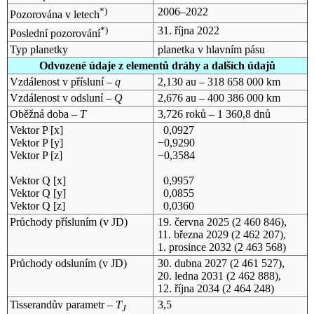
*)
2006–2022
Pozorována v letech
*)
31. října 2022
Poslední pozorování
Typ planetky
planetka v hlavním pásu
Odvozené údaje z elementů dráhy a dalších údajů
Vzdálenost v přísluní –
q
2,130 au – 318 658 000 km
Vzdálenost v odsluní –
Q
2,676 au – 400 386 000 km
Oběžná doba –
T
3,726 roků – 1 360,8 dnů
Vektor P [x]
0,0927
Vektor P [y]
−0,9290
Vektor P [z]
−0,3584
Vektor Q [x]
0,9957
Vektor Q [y]
0,0855
Vektor Q [z]
0,0360
Průchody přísluním (v
JD
)
19. června 2025
(2 460 846),
11. března 2029
(2 462 207),
1. prosince 2032
(2 463 568)
Průchody odsluním (v
JD
)
30. dubna 2027
(2 461 527),
20. ledna 2031
(2 462 888),
12. října 2034
(2 464 248)
Tisserandův parametr –
T
3,5
J