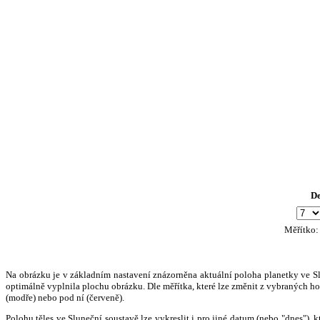
D
Měřítko
Na obrázku je v základním nastavení znázorněna aktuální poloha planetky ve Slun
optimálně vyplnila plochu obrázku. Dle měřítka, které lze změnit z vybraných hod
(modře) nebo pod ní (červeně).
Polohu těles ve Sluneční soustavě lze vykreslit i pro jiné datum (nebo "dnes")