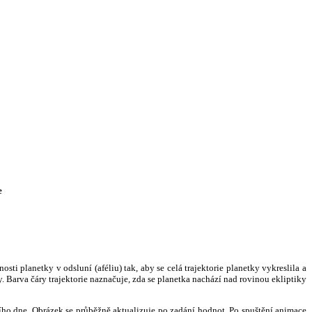
e
i planetky v odsluní (aféliu) tak, aby se celá trajektorie planetky vykreslila a
. Barva čáry trajektorie naznačuje, zda se planetka nachází nad rovinou ekliptiky
ního dne. Obrázek se průběžně aktualizuje po zadání hodnot. Po spuštění animace