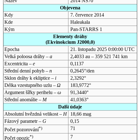
Název
2014 NS70
Objevena
Kdy
7. července 2014
Kde
Haleakala
Kým
Pan-STARRS 1
Elementy dráhy
(Ekvinokcium J2000,0)
Epocha
21. listopadu 2025 0:00:00 UTC
Velká poloosa dráhy –
a
2,4033 au – 359 521 741 km
Excentricita –
e
0,1137
Střední denní pohyb –
n
0,2645°/den
Sklon dráhy k ekliptice –
i
2,3292°
Délka vzestupného uzlu –
Ω
183,9772°
Argument šířky perihelu –
ω
91,3440°
Střední anomálie –
M
41,0363°
Další údaje
Absolutní hvězdná velikost –
H
18,66 mag
Fázový parametr –
G
0,15
*)
71
Počet pozorování
*)
7
Počet opozic