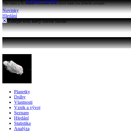
Katalogy objektů
Tato funkce je na stránkách Astronomia nová, testové otázky jsou přidávány postupně...
Novinky
Hledání
Zadejte text, který chcete hledat
Planetky
Dráhy
Vlastnosti
Vznik a vývoj
Seznam
Hledání
Statistika
Analýza