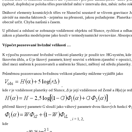
(zpětně, dopředu) se poloha těles pravidelně mění v intervalu den, měsíc nebo ro
Dráhové elementy kosmických těles ve Sluneční soustavě se vlivem gravitace Jup
závislé na mnoha faktorech - zejména na přesnosti, jakou požadujeme. Planetka se
obecně určit. Chyba narůstá s časem.
U přísluní a odsluní se zobrazuje vzdálenost objektu od Slunce, rychlost a od
zákon a planetku modelujeme jako kouli v termodynamické rovnováze. Absorpce 
Výpočet pozorované hvězdné velikosti …
K výpočtu pozorované hvězdné velikosti planetky je použit tzv. HG-systém, kd
fázovém úhlu, a
G
je fázový parametr, který souvisí s efektem zjasnění v opozic
úhel mezi směrem k pozorovateli a směrem ke Slunci, měřený od středu planetky. 
Průměrnou pozorovanou hvězdnou velikost planetky můžeme vyjádřit jako
,
kde
r
je vzdálenost planetky od Slunce,
Δ
je její vzdálenost od Země a
H
(
α
) je r
,
přičemž fázový parametr
G
slouží jako váhový parametr dvou fázových funkcí
Φ
,
i
= 1, 2,
kde