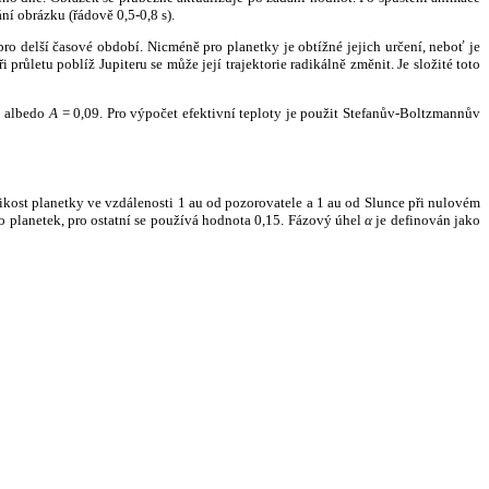
ní obrázku (řádově 0,5-0,8 s).
ro delší časové období. Nicméně pro planetky je obtížné jejich určení, neboť je
růletu poblíž Jupiteru se může její trajektorie radikálně změnit. Je složité toto
o albedo
A
= 0,09. Pro výpočet efektivní teploty je použit Stefanův-Boltzmannův
kost planetky ve vzdálenosti 1 au od pozorovatele a 1 au od Slunce při nulovém
planetek, pro ostatní se používá hodnota 0,15. Fázový úhel
α
je definován jako