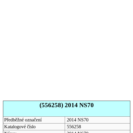
(556258) 2014 NS70
Předběžné označení
2014 NS70
Katalogové číslo
556258