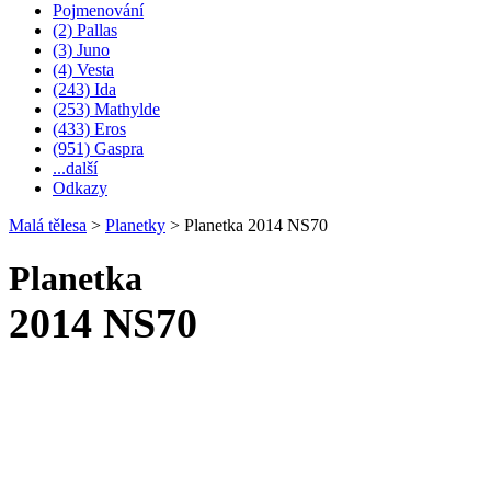
Pojmenování
(2) Pallas
(3) Juno
(4) Vesta
(243) Ida
(253) Mathylde
(433) Eros
(951) Gaspra
...další
Odkazy
Malá tělesa
>
Planetky
>
Planetka 2014 NS70
Planetka
2014 NS70