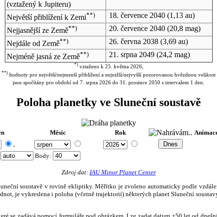
(vztažený k Jupiteru)
**)
18. července 2040
(1,13 au)
Největší přiblížení k Zemi
**)
20. července 2040
(20,8 mag)
Nejjasnější ze Země
**)
26. června 2038
(3,69 au)
Nejdále od Země
**)
21. srpna 2049
(24,2 mag)
Nejméně jasná ze Země
*)
vztaženo k 25. května 2026;
**)
hodnoty pro největší/nejmenší přiblížení a nejnižší/nejvyšší pozorovanou hvězdnou velikost
jsou spočítány pro období od 7. srpna 2026 do 31. prosince 2050 s intervalem 1 den.
Poloha planetky ve Sluneční soustavě
en
Měsíc
Rok
Animac
.
:
Body
:
Zdroj dat:
IAU Minor Planet Center
eční soustavě v rovině ekliptiky. Měřítko je zvoleno automaticky podle vzdálenost
not, je vykreslena i poloha (včetně trajektorií) některých planet Sluneční soustavy
, které se zadává pomocí formuláře pod obrázkem. Lze zadat datum ±50 let od dneš