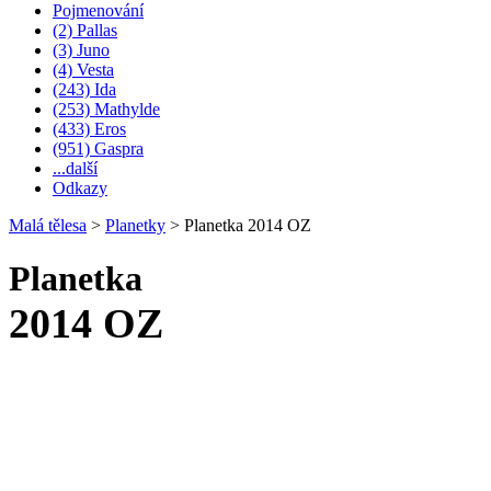
Pojmenování
(2) Pallas
(3) Juno
(4) Vesta
(243) Ida
(253) Mathylde
(433) Eros
(951) Gaspra
...další
Odkazy
Malá tělesa
>
Planetky
>
Planetka 2014 OZ
Planetka
2014 OZ