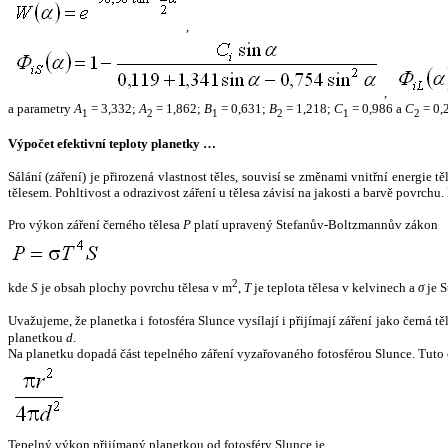
,
,
a parametry
A
= 3,332;
A
= 1,862;
B
= 0,631;
B
= 1,218;
C
= 0,986 a
C
= 0,
1
2
1
2
1
2
Výpočet efektivní teploty planetky …
Sálání (záření) je přirozená vlastnost těles, souvisí se změnami vnitřní energie 
tělesem. Pohltivost a odrazivost záření u tělesa závisí na jakosti a barvě povrch
Pro výkon záření černého tělesa
P
platí upravený Stefanův-Boltzmannův zákon
2
kde
S
je obsah plochy povrchu tělesa v m
,
T
je teplota tělesa v kelvinech a
σ
je S
Uvažujeme, že planetka i fotosféra Slunce vysílají i přijímají záření jako černá 
planetkou
d
.
Na planetku dopadá část tepelného záření vyzařovaného fotosférou Slunce. Tuto 
Tepelný výkon přijímaný planetkou od fotosféry Slunce je