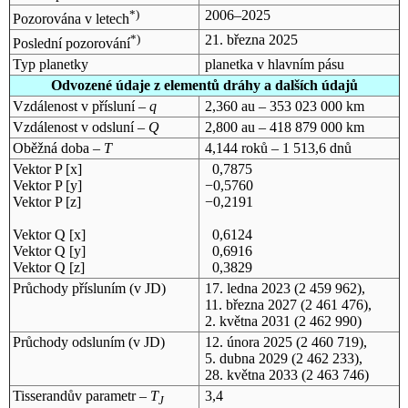
*)
2006–2025
Pozorována v letech
*)
21. března 2025
Poslední pozorování
Typ planetky
planetka v hlavním pásu
Odvozené údaje z elementů dráhy a dalších údajů
Vzdálenost v přísluní –
q
2,360 au – 353 023 000 km
Vzdálenost v odsluní –
Q
2,800 au – 418 879 000 km
Oběžná doba –
T
4,144 roků – 1 513,6 dnů
Vektor P [x]
0,7875
Vektor P [y]
−0,5760
Vektor P [z]
−0,2191
Vektor Q [x]
0,6124
Vektor Q [y]
0,6916
Vektor Q [z]
0,3829
Průchody přísluním (v
JD
)
17. ledna 2023
(2 459 962),
11. března 2027
(2 461 476),
2. května 2031
(2 462 990)
Průchody odsluním (v
JD
)
12. února 2025
(2 460 719),
5. dubna 2029
(2 462 233),
28. května 2033
(2 463 746)
Tisserandův parametr –
T
3,4
J