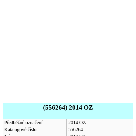
(556264) 2014 OZ
Předběžné označení
2014 OZ
Katalogové číslo
556264