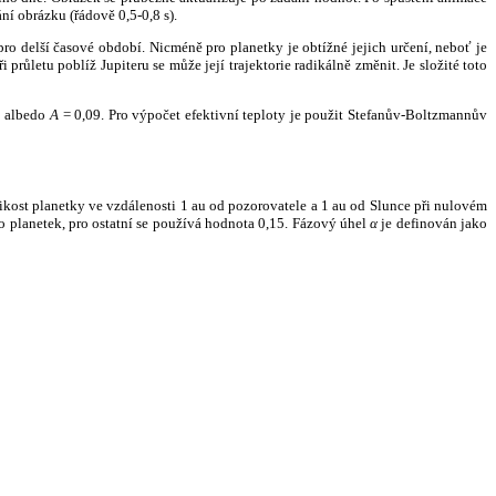
ní obrázku (řádově 0,5-0,8 s).
ro delší časové období. Nicméně pro planetky je obtížné jejich určení, neboť je
růletu poblíž Jupiteru se může její trajektorie radikálně změnit. Je složité toto
o albedo
A
= 0,09. Pro výpočet efektivní teploty je použit Stefanův-Boltzmannův
kost planetky ve vzdálenosti 1 au od pozorovatele a 1 au od Slunce při nulovém
planetek, pro ostatní se používá hodnota 0,15. Fázový úhel
α
je definován jako