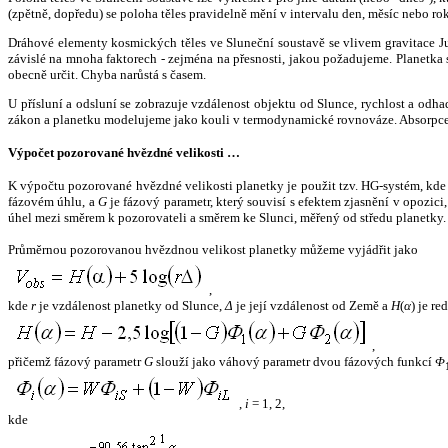
(zpětně, dopředu) se poloha těles pravidelně mění v intervalu den, měsíc nebo ro
Dráhové elementy kosmických těles ve Sluneční soustavě se vlivem gravitace Jup
závislé na mnoha faktorech - zejména na přesnosti, jakou požadujeme. Planetka se
obecně určit. Chyba narůstá s časem.
U přísluní a odsluní se zobrazuje vzdálenost objektu od Slunce, rychlost a od
zákon a planetku modelujeme jako kouli v termodynamické rovnováze. Absorpce 
Výpočet pozorované hvězdné velikosti …
K výpočtu pozorované hvězdné velikosti planetky je použit tzv. HG-systém, kd
fázovém úhlu, a
G
je fázový parametr, který souvisí s efektem zjasnění v opozic
úhel mezi směrem k pozorovateli a směrem ke Slunci, měřený od středu planetky. 
Průměrnou pozorovanou hvězdnou velikost planetky můžeme vyjádřit jako
,
kde
r
je vzdálenost planetky od Slunce,
Δ
je její vzdálenost od Země a
H
(
α
) je r
,
přičemž fázový parametr
G
slouží jako váhový parametr dvou fázových funkcí
Φ
,
i
= 1, 2,
kde