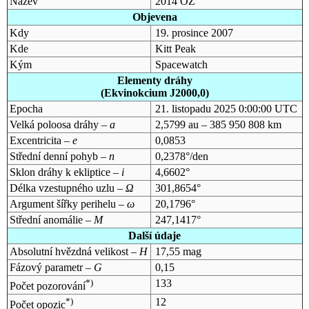
Název
2014 OZ
Objevena
Kdy
19. prosince 2007
Kde
Kitt Peak
Kým
Spacewatch
Elementy dráhy
(Ekvinokcium J2000,0)
Epocha
21. listopadu 2025 0:00:00 UTC
Velká poloosa dráhy –
a
2,5799 au – 385 950 808 km
Excentricita –
e
0,0853
Střední denní pohyb –
n
0,2378°/den
Sklon dráhy k ekliptice –
i
4,6602°
Délka vzestupného uzlu –
Ω
301,8654°
Argument šířky perihelu –
ω
20,1796°
Střední anomálie –
M
247,1417°
Další údaje
Absolutní hvězdná velikost –
H
17,55 mag
Fázový parametr –
G
0,15
*)
133
Počet pozorování
*)
12
Počet opozic