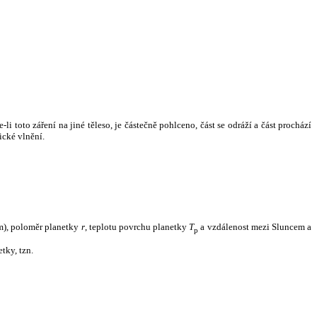
i toto záření na jiné těleso, je částečně pohlceno, část se odráží a část prochází
ické vlnění.
m), poloměr planetky
r
, teplotu povrchu planetky
T
a vzdálenost mezi Sluncem a
p
tky, tzn.