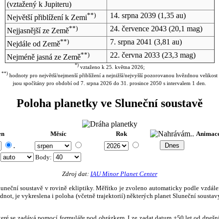
(vztažený k Jupiteru)
**)
14. srpna 2039
(1,35 au)
Největší přiblížení k Zemi
**)
24. července 2043
(20,1 mag)
Nejjasnější ze Země
**)
7. srpna 2041
(3,81 au)
Nejdále od Země
**)
22. června 2033
(23,3 mag)
Nejméně jasná ze Země
*)
vztaženo k 25. května 2026;
**)
hodnoty pro největší/nejmenší přiblížení a nejnižší/nejvyšší pozorovanou hvězdnou velikost
jsou spočítány pro období od 7. srpna 2026 do 31. prosince 2050 s intervalem 1 den.
Poloha planetky ve Sluneční soustavě
en
Měsíc
Rok
Animac
.
:
Body
:
Zdroj dat:
IAU Minor Planet Center
eční soustavě v rovině ekliptiky. Měřítko je zvoleno automaticky podle vzdálenost
not, je vykreslena i poloha (včetně trajektorií) některých planet Sluneční soustavy
, které se zadává pomocí formuláře pod obrázkem. Lze zadat datum ±50 let od dneš