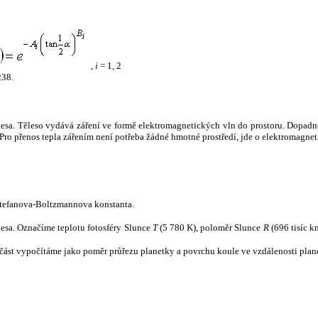
,
i
= 1, 2
238.
tělesa. Těleso vydává záření ve formě elektromagnetických vln do prostoru. Dopadne-l
u. Pro přenos tepla zářením není potřeba žádné hmotné prostředí, jde o elektromagnet
tefanova-Boltzmannova konstanta.
tělesa. Označíme teplotu fotosféry Slunce
T
(5 780 K), poloměr Slunce
R
(696 tisíc k
část vypočítáme jako poměr průřezu planetky a povrchu koule ve vzdálenosti plane