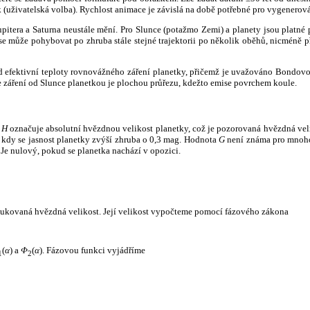
k (uživatelská volba). Rychlost animace je závislá na době potřebné pro vygenerová
itera a Saturna neustále mění. Pro Slunce (potažmo Zemi) a planety jsou platné p
 může pohybovat po zhruba stále stejné trajektorii po několik oběhů, nicméně při p
had efektivní teploty rovnovážného záření planetky, přičemž je uvažováno Bondov
záření od Slunce planetkou je plochou průřezu, kdežto emise povrchem koule.
e
H
označuje absolutní hvězdnou velikost planetky, což je pozorovaná hvězdná veli
i, kdy se jasnost planetky zvýší zhruba o 0,3 mag. Hodnota
G
není známa pro mnoho 
Je nulový, pokud se planetka nachází v opozici.
edukovaná hvězdná velikost. Její velikost vypočteme pomocí fázového zákona
(
α
) a
Φ
(
α
). Fázovou funkci vyjádříme
1
2