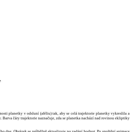
e
i planetky v odsluní (aféliu) tak, aby se celá trajektorie planetky vykreslila a
. Barva čáry trajektorie naznačuje, zda se planetka nachází nad rovinou ekliptiky
ního dne. Obrázek se průběžně aktualizuje po zadání hodnot. Po spuštění animace