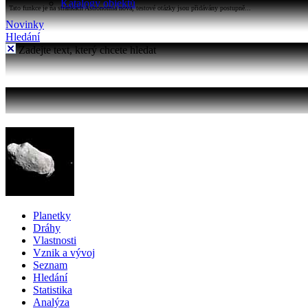
Katalogy objektů
Tato funkce je na stránkách Astronomia nová, testové otázky jsou přidávány postupně...
Novinky
Hledání
Zadejte text, který chcete hledat
Planetky
Dráhy
Vlastnosti
Vznik a vývoj
Seznam
Hledání
Statistika
Analýza