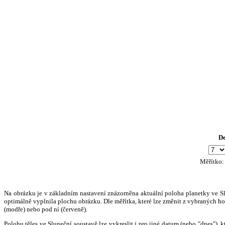
D
Měřítko
Na obrázku je v základním nastavení znázorněna aktuální poloha planetky ve Slun
optimálně vyplnila plochu obrázku. Dle měřítka, které lze změnit z vybraných hod
(modře) nebo pod ní (červeně).
Polohu těles ve Sluneční soustavě lze vykreslit i pro jiné datum (nebo "dnes")