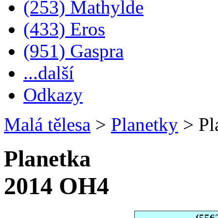
(253) Mathylde
(433) Eros
(951) Gaspra
...další
Odkazy
Malá tělesa
>
Planetky
>
Pl
Planetka
2014 OH4
(556