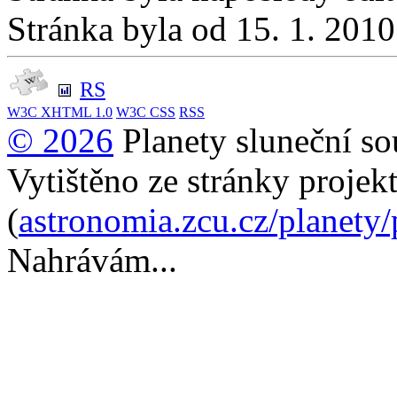
Stránka byla od 15. 1. 201
RS
W3C
XHTML 1.0
W3C
CSS
RSS
© 2026
Planety sluneční so
Vytištěno ze stránky projek
(
astronomia.zcu.cz/planety
Nahrávám...