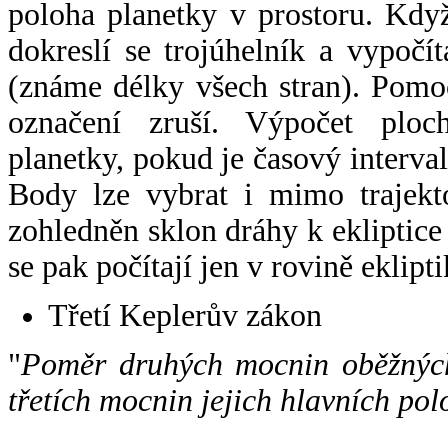
poloha planetky v prostoru. Kdy
dokreslí se trojúhelník a vypoč
(známe délky všech stran). Pomo
označení zruší. Výpočet ploch
planetky, pokud je časový interval
Body lze vybrat i mimo trajekto
zohledněn sklon dráhy k ekliptice
se pak počítají jen v rovině eklipti
Třetí Keplerův zákon
"
Poměr druhých mocnin oběžných
třetích mocnin jejich hlavních pol