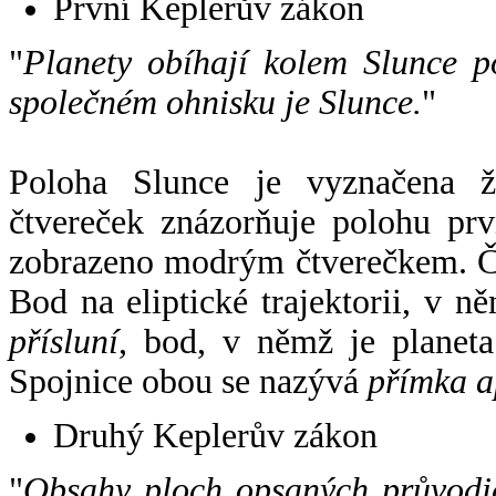
První Keplerův zákon
"
Planety obíhají kolem Slunce p
společném ohnisku je Slunce.
"
Poloha Slunce je vyznačena 
čtvereček znázorňuje polohu pr
zobrazeno modrým čtverečkem. Če
Bod na eliptické trajektorii, v n
přísluní
, bod, v němž je planet
Spojnice obou se nazývá
přímka a
Druhý Keplerův zákon
"
Obsahy ploch opsaných průvodič