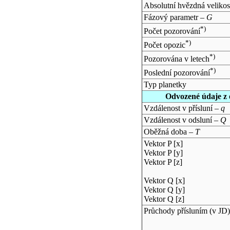
Absolutní hvězdná velikos
Fázový parametr –
G
*)
Počet pozorování
*)
Počet opozic
*)
Pozorována v letech
*)
Poslední pozorování
Typ planetky
Odvozené údaje z 
Vzdálenost v přísluní –
q
Vzdálenost v odsluní –
Q
Oběžná doba –
T
Vektor P [x]
Vektor P [y]
Vektor P [z]
Vektor Q [x]
Vektor Q [y]
Vektor Q [z]
Průchody přísluním (v
JD
)