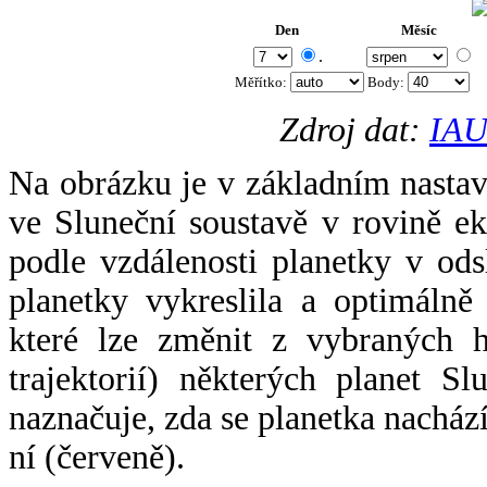
Den
Měsíc
.
Měřítko:
Body
:
Zdroj dat:
IAU
Na obrázku je v základním nastav
ve Sluneční soustavě v rovině ek
podle vzdálenosti planetky v odsl
planetky vykreslila a optimálně
které lze změnit z vybraných h
trajektorií) některých planet Sl
naznačuje, zda se planetka nacház
ní (červeně).