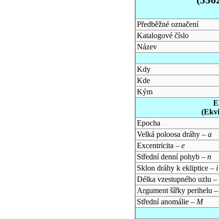
Předběžné označení
Katalogové číslo
Název
Kdy
Kde
Kým
E
(Ekv
Epocha
Velká poloosa dráhy –
a
Excentricita –
e
Střední denní pohyb –
n
Sklon dráhy k ekliptice –
i
Délka vzestupného uzlu –
Argument šířky perihelu 
Střední anomálie –
M