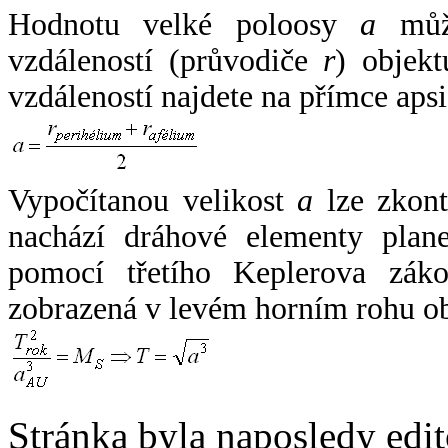
Hodnotu velké poloosy
a
může
vzdáleností (průvodiče
r
) objekt
vzdáleností najdete na přímce apsi
Vypočítanou velikost
a
lze zkont
nachází dráhové elementy plane
pomocí třetího Keplerova zák
zobrazená v levém horním rohu o
Stránka byla naposledy edi