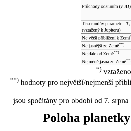
Průchody odsluním (v
JD
)
Tisserandův parametr –
T
J
(vztažený k Jupiteru)
Největší přiblížení k Zemi
**)
Nejjasnější ze Země
**)
Nejdále od Země
**
Nejméně jasná ze Země
*)
vztaženo
**)
hodnoty pro největší/nejmenší přibl
jsou spočítány pro období od 7. srpna
Poloha planetky