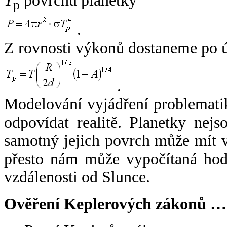
T
povrchu planetky
p
.
Z rovnosti výkonů dostaneme po 
.
Modelování vyjádření problemati
odpovídat realitě. Planetky nejso
samotný jejich povrch může mít v
přesto nám může vypočítaná hodn
vzdálenosti od Slunce.
Ověření Keplerových zákonů …