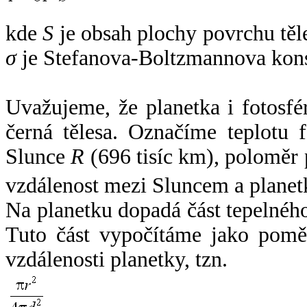
kde
S
je obsah plochy povrchu těl
σ
je Stefanova-Boltzmannova kons
Uvažujeme, že planetka i fotosfér
černá tělesa. Označíme teplotu 
Slunce
R
(696 tisíc km), poloměr
vzdálenost mezi Sluncem a plane
Na planetku dopadá část tepelnéh
Tuto část vypočítáme jako pomě
vzdálenosti planetky, tzn.