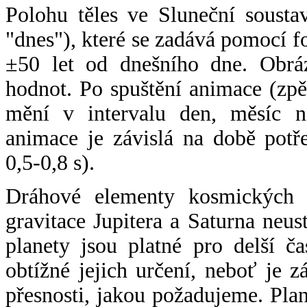
Polohu těles ve Sluneční sousta
"dnes"), které se zadává pomocí 
±50 let od dnešního dne. Obráz
hodnot. Po spuštění animace (zpě
mění v intervalu den, měsíc ne
animace je závislá na době potř
0,5-0,8 s).
Dráhové elementy kosmických t
gravitace Jupitera a Saturna neu
planety jsou platné pro delší č
obtížné jejich určení, neboť je 
přesnosti, jakou požadujeme. Pla