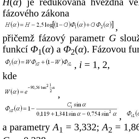
H
(
α
) je redukovaná hvězdná vel
fázového zákona
,
přičemž fázový parametr
G
slouž
funkcí
Φ
(
α
) a
Φ
(
α
). Fázovou fu
1
2
,
i
= 1, 2,
kde
,
,
a parametry
A
= 3,332;
A
= 1,8
1
2