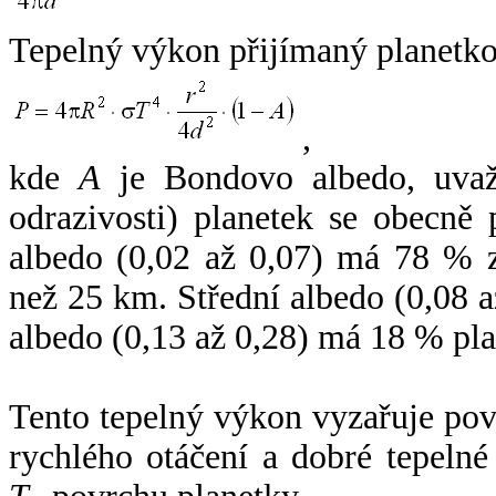
Tepelný výkon přijímaný planetko
,
kde
A
je Bondovo albedo, uvaž
odrazivosti) planetek se obecně
albedo (0,02 až 0,07) má 78 % z
než 25 km. Střední albedo (0,08 
albedo (0,13 až 0,28) má 18 % pla
Tento tepelný výkon vyzařuje po
rychlého otáčení a dobré tepelné