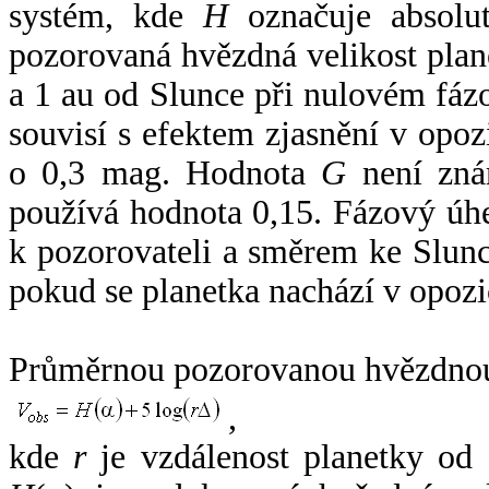
systém, kde
H
označuje absolut
pozorovaná hvězdná velikost plan
a 1 au od Slunce při nulovém fá
souvisí s efektem zjasnění v opoz
o 0,3 mag. Hodnota
G
není zná
používá hodnota 0,15. Fázový úh
k pozorovateli a směrem ke Slunc
pokud se planetka nachází v opozi
Průměrnou pozorovanou hvězdnou 
,
kde
r
je vzdálenost planetky od