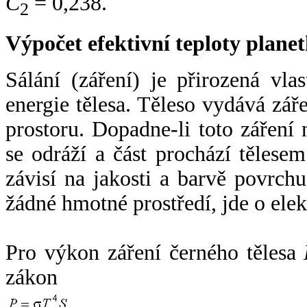
C
= 0,238.
2
Výpočet efektivní teploty plan
Sálání (záření) je přirozená vla
energie tělesa. Těleso vydává zá
prostoru. Dopadne-li toto záření n
se odráží a část prochází tělesem
závisí na jakosti a barvě povrch
žádné hmotné prostředí, jde o ele
Pro výkon záření černého tělesa
zákon