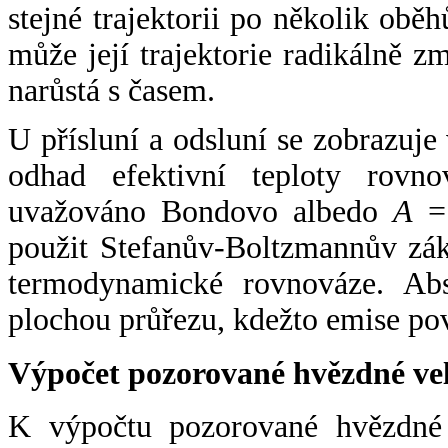
stejné trajektorii po několik oběh
může její trajektorie radikálně zm
narůstá s časem.
U přísluní a odsluní se zobrazuje
odhad efektivní teploty rovno
uvažováno Bondovo albedo
A
= 
použit Stefanův-Boltzmannův zák
termodynamické rovnováze. Abs
plochou průřezu, kdežto emise po
Výpočet pozorované hvězdné ve
K výpočtu pozorované hvězdné v