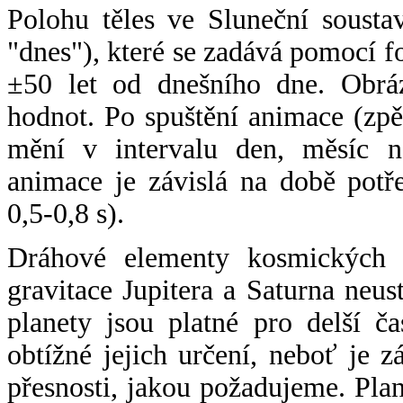
Polohu těles ve Sluneční sousta
"dnes"), které se zadává pomocí 
±50 let od dnešního dne. Obráz
hodnot. Po spuštění animace (zpě
mění v intervalu den, měsíc ne
animace je závislá na době potř
0,5-0,8 s).
Dráhové elementy kosmických t
gravitace Jupitera a Saturna neu
planety jsou platné pro delší č
obtížné jejich určení, neboť je 
přesnosti, jakou požadujeme. Pla