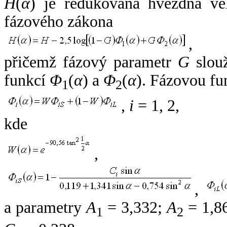
H
(
α
) je redukovaná hvězdná vel
fázového zákona
,
přičemž fázový parametr
G
slouž
funkcí
Φ
(
α
) a
Φ
(
α
). Fázovou fu
1
2
,
i
= 1, 2,
kde
,
,
a parametry
A
= 3,332;
A
= 1,8
1
2