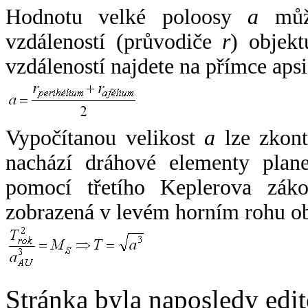
Hodnotu velké poloosy
a
může
vzdáleností (průvodiče
r
) objekt
vzdáleností najdete na přímce apsi
Vypočítanou velikost
a
lze zkont
nachází dráhové elementy plane
pomocí třetího Keplerova zák
zobrazená v levém horním rohu o
Stránka byla naposledy edi