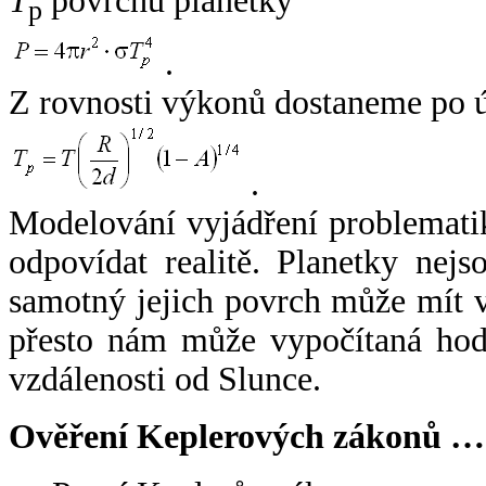
T
povrchu planetky
p
.
Z rovnosti výkonů dostaneme po 
.
Modelování vyjádření problemati
odpovídat realitě. Planetky nejso
samotný jejich povrch může mít v
přesto nám může vypočítaná hodn
vzdálenosti od Slunce.
Ověření Keplerových zákonů …