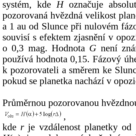
systém, kde
H
označuje absolut
pozorovaná hvězdná velikost plan
a 1 au od Slunce při nulovém fá
souvisí s efektem zjasnění v opoz
o 0,3 mag. Hodnota
G
není zná
používá hodnota 0,15. Fázový úh
k pozorovateli a směrem ke Slunc
pokud se planetka nachází v opozi
Průměrnou pozorovanou hvězdnou 
,
kde
r
je vzdálenost planetky od