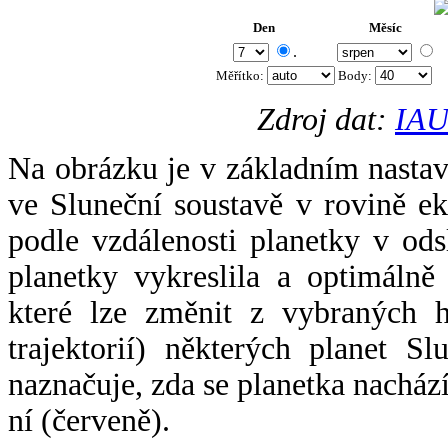
Den
Měsíc
.
Měřítko:
Body
:
Zdroj dat:
IAU
Na obrázku je v základním nastav
ve Sluneční soustavě v rovině ek
podle vzdálenosti planetky v odsl
planetky vykreslila a optimálně
které lze změnit z vybraných h
trajektorií) některých planet Sl
naznačuje, zda se planetka nacház
ní (červeně).