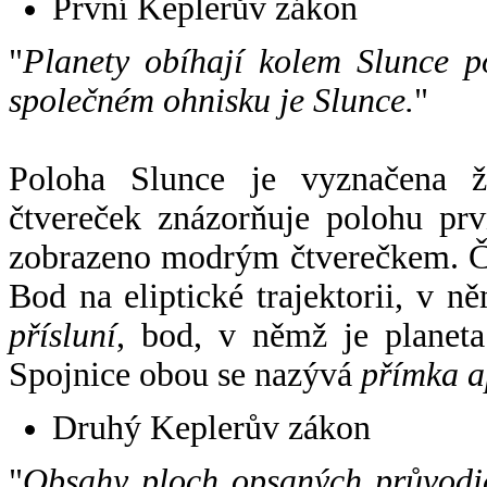
První Keplerův zákon
"
Planety obíhají kolem Slunce p
společném ohnisku je Slunce.
"
Poloha Slunce je vyznačena 
čtvereček znázorňuje polohu pr
zobrazeno modrým čtverečkem. Če
Bod na eliptické trajektorii, v n
přísluní
, bod, v němž je planet
Spojnice obou se nazývá
přímka a
Druhý Keplerův zákon
"
Obsahy ploch opsaných průvodič