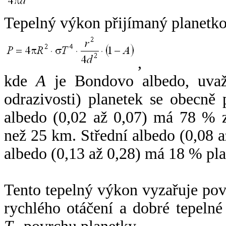
Tepelný výkon přijímaný planetko
,
kde
A
je Bondovo albedo, uvaž
odrazivosti) planetek se obecně
albedo (0,02 až 0,07) má 78 % z
než 25 km. Střední albedo (0,08 
albedo (0,13 až 0,28) má 18 % pla
Tento tepelný výkon vyzařuje po
rychlého otáčení a dobré tepelné