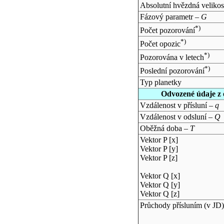
Absolutní hvězdná velikos
Fázový parametr –
G
*)
Počet pozorování
*)
Počet opozic
*)
Pozorována v letech
*)
Poslední pozorování
Typ planetky
Odvozené údaje z 
Vzdálenost v přísluní –
q
Vzdálenost v odsluní –
Q
Oběžná doba –
T
Vektor P [x]
Vektor P [y]
Vektor P [z]
Vektor Q [x]
Vektor Q [y]
Vektor Q [z]
Průchody přísluním (v
JD
)