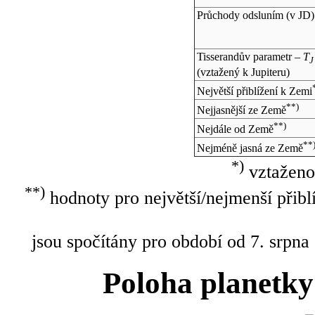
Průchody odsluním (v
JD
)
Tisserandův parametr –
T
J
(vztažený k Jupiteru)
Největší přiblížení k Zemi
**)
Nejjasnější ze Země
**)
Nejdále od Země
**
Nejméně jasná ze Země
*)
vztaženo
**)
hodnoty pro největší/nejmenší přibl
jsou spočítány pro období od 7. srpna
Poloha planetky