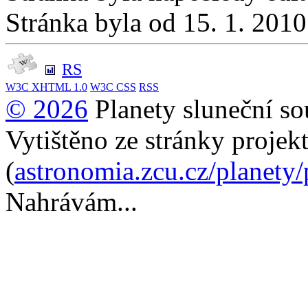
Stránka byla od 15. 1. 201
RS
W3C
XHTML 1.0
W3C
CSS
RSS
© 2026
Planety sluneční so
Vytištěno ze stránky projek
(
astronomia.zcu.cz/planety
Nahrávám...