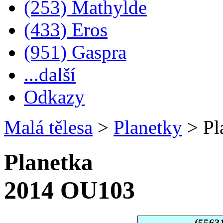
(253) Mathylde
(433) Eros
(951) Gaspra
...další
Odkazy
Malá tělesa
>
Planetky
>
Pl
Planetka
2014 OU103
(5563