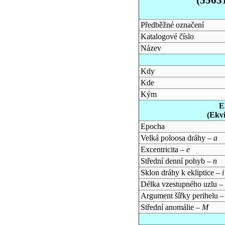
Předběžné označení
Katalogové číslo
Název
Kdy
Kde
Kým
E
(Ekv
Epocha
Velká poloosa dráhy –
a
Excentricita –
e
Střední denní pohyb –
n
Sklon dráhy k ekliptice –
i
Délka vzestupného uzlu –
Argument šířky perihelu 
Střední anomálie –
M