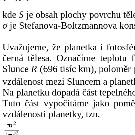
kde
S
je obsah plochy povrchu těl
σ
je Stefanova-Boltzmannova kons
Uvažujeme, že planetka i fotosfér
černá tělesa. Označíme teplotu 
Slunce
R
(696 tisíc km), poloměr
vzdálenost mezi Sluncem a plane
Na planetku dopadá část tepelnéh
Tuto část vypočítáme jako pomě
vzdálenosti planetky, tzn.