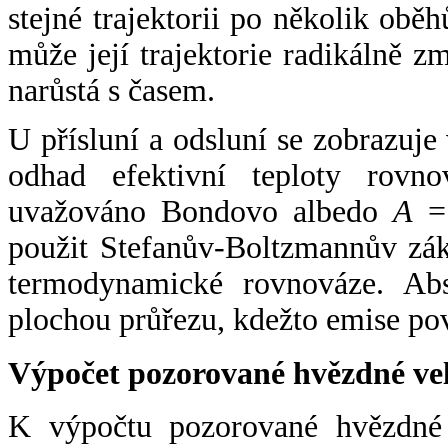
stejné trajektorii po několik oběh
může její trajektorie radikálně zm
narůstá s časem.
U přísluní a odsluní se zobrazuje
odhad efektivní teploty rovno
uvažováno Bondovo albedo
A
= 
použit Stefanův-Boltzmannův zák
termodynamické rovnováze. Abs
plochou průřezu, kdežto emise po
Výpočet pozorované hvězdné ve
K výpočtu pozorované hvězdné v