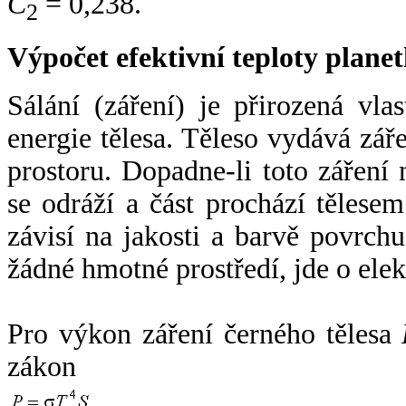
C
= 0,238.
2
Výpočet efektivní teploty plan
Sálání (záření) je přirozená vla
energie tělesa. Těleso vydává zá
prostoru. Dopadne-li toto záření n
se odráží a část prochází tělesem
závisí na jakosti a barvě povrch
žádné hmotné prostředí, jde o ele
Pro výkon záření černého tělesa
zákon