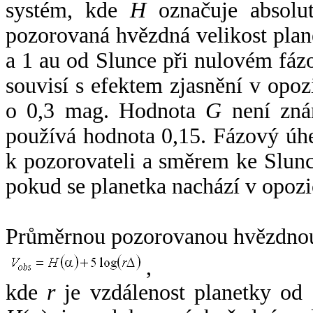
systém, kde
H
označuje absolut
pozorovaná hvězdná velikost plan
a 1 au od Slunce při nulovém fá
souvisí s efektem zjasnění v opoz
o 0,3 mag. Hodnota
G
není zná
používá hodnota 0,15. Fázový úh
k pozorovateli a směrem ke Slunc
pokud se planetka nachází v opozi
Průměrnou pozorovanou hvězdnou 
,
kde
r
je vzdálenost planetky od