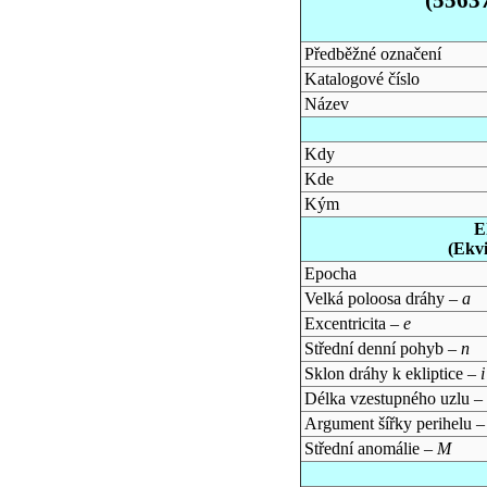
Předběžné označení
Katalogové číslo
Název
Kdy
Kde
Kým
E
(Ekv
Epocha
Velká poloosa dráhy –
a
Excentricita –
e
Střední denní pohyb –
n
Sklon dráhy k ekliptice –
i
Délka vzestupného uzlu –
Argument šířky perihelu 
Střední anomálie –
M