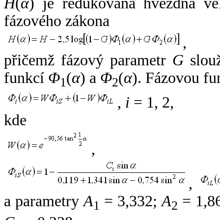
H
(
α
) je redukovaná hvězdná vel
fázového zákona
,
přičemž fázový parametr
G
slouž
funkcí
Φ
(
α
) a
Φ
(
α
). Fázovou fu
1
2
,
i
= 1, 2,
kde
,
,
a parametry
A
= 3,332;
A
= 1,8
1
2