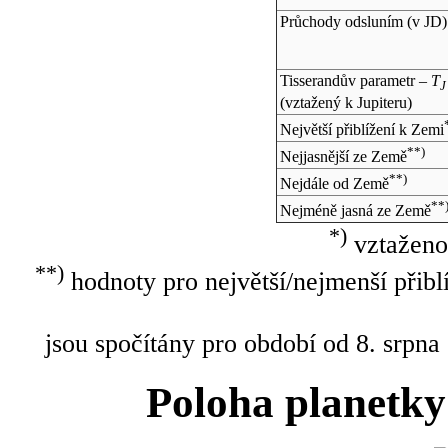
Průchody odsluním (v
JD
)
Tisserandův parametr –
T
J
(vztažený k Jupiteru)
Největší přiblížení k Zemi
**)
Nejjasnější ze Země
**)
Nejdále od Země
**
Nejméně jasná ze Země
*)
vztaženo
**)
hodnoty pro největší/nejmenší přibl
jsou spočítány pro období od 8. srpna
Poloha planetky