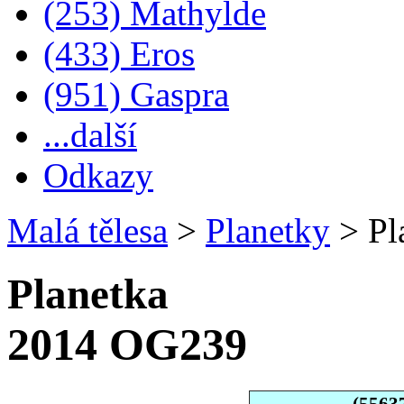
(253) Mathylde
(433) Eros
(951) Gaspra
...další
Odkazy
Malá tělesa
>
Planetky
>
Pl
Planetka
2014 OG239
(5563