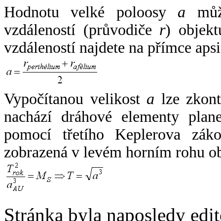
Hodnotu velké poloosy
a
může
vzdáleností (průvodiče
r
) objekt
vzdáleností najdete na přímce apsi
Vypočítanou velikost
a
lze zkont
nachází dráhové elementy plane
pomocí třetího Keplerova zák
zobrazená v levém horním rohu o
Stránka byla naposledy edi