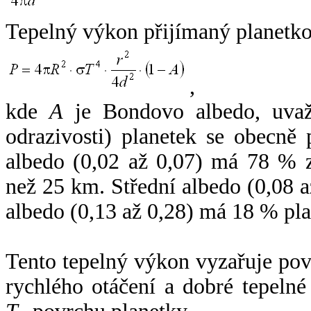
Tepelný výkon přijímaný planetko
,
kde
A
je Bondovo albedo, uvaž
odrazivosti) planetek se obecně
albedo (0,02 až 0,07) má 78 % z
než 25 km. Střední albedo (0,08 
albedo (0,13 až 0,28) má 18 % pla
Tento tepelný výkon vyzařuje po
rychlého otáčení a dobré tepelné