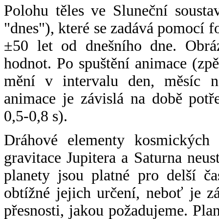
Polohu těles ve Sluneční sousta
"dnes"), které se zadává pomocí 
±50 let od dnešního dne. Obráz
hodnot. Po spuštění animace (zpě
mění v intervalu den, měsíc ne
animace je závislá na době potř
0,5-0,8 s).
Dráhové elementy kosmických t
gravitace Jupitera a Saturna neu
planety jsou platné pro delší č
obtížné jejich určení, neboť je 
přesnosti, jakou požadujeme. Pla