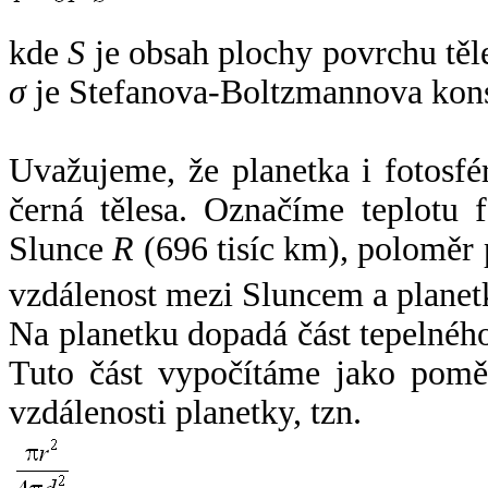
kde
S
je obsah plochy povrchu těl
σ
je Stefanova-Boltzmannova kons
Uvažujeme, že planetka i fotosfér
černá tělesa. Označíme teplotu 
Slunce
R
(696 tisíc km), poloměr
vzdálenost mezi Sluncem a plane
Na planetku dopadá část tepelnéh
Tuto část vypočítáme jako pomě
vzdálenosti planetky, tzn.