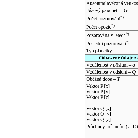
Absolutní hvězdná velikos
Fázový parametr –
G
*)
Počet pozorování
*)
Počet opozic
*)
Pozorována v letech
*)
Poslední pozorování
Typ planetky
Odvozené údaje z 
Vzdálenost v přísluní –
q
Vzdálenost v odsluní –
Q
Oběžná doba –
T
Vektor P [x]
Vektor P [y]
Vektor P [z]
Vektor Q [x]
Vektor Q [y]
Vektor Q [z]
Průchody přísluním (v
JD
)