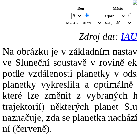
Den
Měsíc
.
Měřítko:
Body
:
Zdroj dat:
IAU
Na obrázku je v základním nastav
ve Sluneční soustavě v rovině ek
podle vzdálenosti planetky v odsl
planetky vykreslila a optimálně
které lze změnit z vybraných h
trajektorií) některých planet Sl
naznačuje, zda se planetka nacház
ní (červeně).