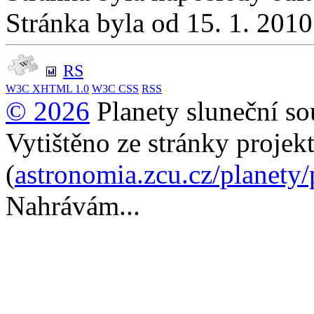
Stránka byla od 15. 1. 201
RS
W3C
XHTML 1.0
W3C
CSS
RSS
© 2026
Planety sluneční so
Vytištěno ze stránky projek
(
astronomia.zcu.cz/planety
Nahrávám...