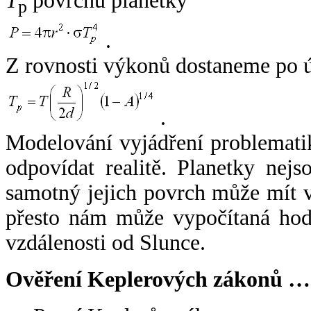
T
povrchu planetky
p
.
Z rovnosti výkonů dostaneme po 
.
Modelování vyjádření problemati
odpovídat realitě. Planetky nejso
samotný jejich povrch může mít v
přesto nám může vypočítaná hodn
vzdálenosti od Slunce.
Ověření Keplerových zákonů …