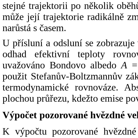
stejné trajektorii po několik oběh
může její trajektorie radikálně zm
narůstá s časem.
U přísluní a odsluní se zobrazuje
odhad efektivní teploty rovno
uvažováno Bondovo albedo
A
= 
použit Stefanův-Boltzmannův zák
termodynamické rovnováze. Abs
plochou průřezu, kdežto emise po
Výpočet pozorované hvězdné ve
K výpočtu pozorované hvězdné v