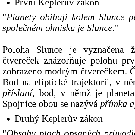
První Keplerův zákon
"
Planety obíhají kolem Slunce p
společném ohnisku je Slunce.
"
Poloha Slunce je vyznačena 
čtvereček znázorňuje polohu pr
zobrazeno modrým čtverečkem. Če
Bod na eliptické trajektorii, v n
přísluní
, bod, v němž je planet
Spojnice obou se nazývá
přímka a
Druhý Keplerův zákon
"
Obsahy ploch opsaných průvodič