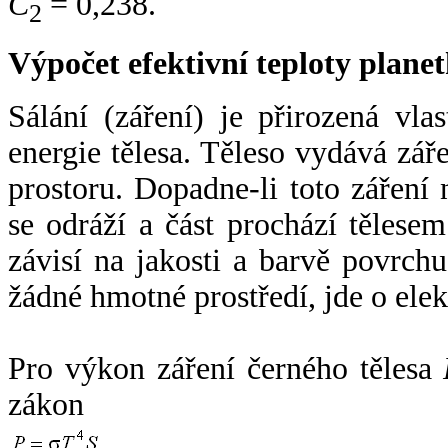
C
= 0,238.
2
Výpočet efektivní teploty plan
Sálání (záření) je přirozená vla
energie tělesa. Těleso vydává zá
prostoru. Dopadne-li toto záření n
se odráží a část prochází tělesem
závisí na jakosti a barvě povrch
žádné hmotné prostředí, jde o ele
Pro výkon záření černého tělesa
zákon