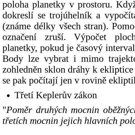
poloha planetky v prostoru. Kdy
dokreslí se trojúhelník a vypoč
(známe délky všech stran). Pomo
označení zruší. Výpočet ploch
planetky, pokud je časový interval
Body lze vybrat i mimo trajekto
zohledněn sklon dráhy k ekliptice
se pak počítají jen v rovině eklipti
Třetí Keplerův zákon
"
Poměr druhých mocnin oběžných
třetích mocnin jejich hlavních pol