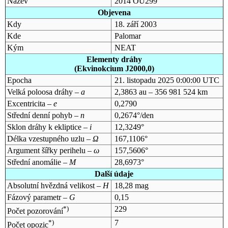
Název
2014 OU299
Objevena
Kdy
18. září 2003
Kde
Palomar
Kým
NEAT
Elementy dráhy
(Ekvinokcium J2000,0)
Epocha
21. listopadu 2025 0:00:00 UTC
Velká poloosa dráhy –
a
2,3863 au – 356 981 524 km
Excentricita –
e
0,2790
Střední denní pohyb –
n
0,2674°/den
Sklon dráhy k ekliptice –
i
12,3249°
Délka vzestupného uzlu –
Ω
167,1106°
Argument šířky perihelu –
ω
157,5606°
Střední anomálie –
M
28,6973°
Další údaje
Absolutní hvězdná velikost –
H
18,28 mag
Fázový parametr –
G
0,15
*)
229
Počet pozorování
*)
7
Počet opozic