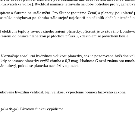
k (uživatelská volba). Rychlost animace je závislá na době potřebné pro vygenerová
itera a Saturna neustále mění. Pro Slunce (potažmo Zemi) a planety jsou platné p
 může pohybovat po zhruba stále stejné trajektorii po několik oběhů, nicméně při p
had efektivní teploty rovnovážného záření planetky, přičemž je uvažováno Bondov
záření od Slunce planetkou je plochou průřezu, kdežto emise povrchem koule.
e
H
označuje absolutní hvězdnou velikost planetky, což je pozorovaná hvězdná veli
i, kdy se jasnost planetky zvýší zhruba o 0,3 mag. Hodnota
G
není známa pro mnoho 
Je nulový, pokud se planetka nachází v opozici.
edukovaná hvězdná velikost. Její velikost vypočteme pomocí fázového zákona
(
α
) a
Φ
(
α
). Fázovou funkci vyjádříme
1
2