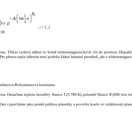
,
i
= 1, 2
238.
tělesa. Těleso vydává záření ve formě elektromagnetických vln do prostoru. Dopadne-l
u. Pro přenos tepla zářením není potřeba žádné hmotné prostředí, jde o elektromagnet
tefanova-Boltzmannova konstanta.
tělesa. Označíme teplotu fotosféry Slunce
T
(5 780 K), poloměr Slunce
R
(696 tisíc k
část vypočítáme jako poměr průřezu planetky a povrchu koule ve vzdálenosti plane