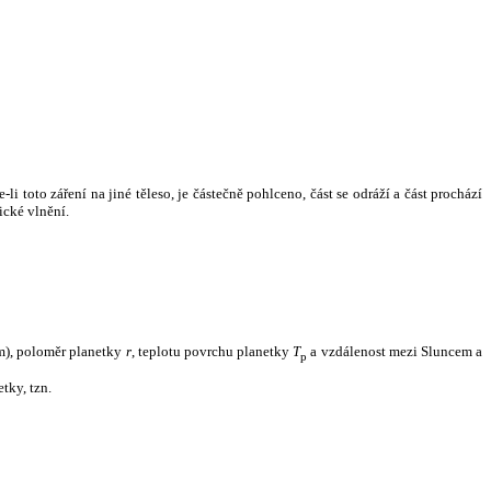
i toto záření na jiné těleso, je částečně pohlceno, část se odráží a část prochází
ické vlnění.
m), poloměr planetky
r
, teplotu povrchu planetky
T
a vzdálenost mezi Sluncem a
p
tky, tzn.