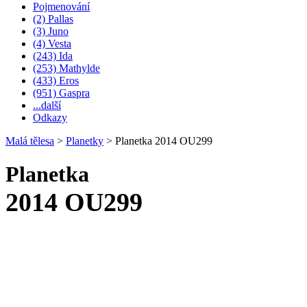
Pojmenování
(2) Pallas
(3) Juno
(4) Vesta
(243) Ida
(253) Mathylde
(433) Eros
(951) Gaspra
...další
Odkazy
Malá tělesa
>
Planetky
>
Planetka 2014 OU299
Planetka
2014 OU299