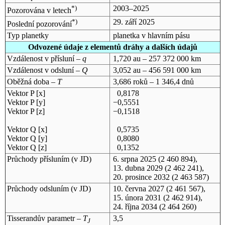
*)
2003–2025
Pozorována v letech
*)
29. září 2025
Poslední pozorování
Typ planetky
planetka v hlavním pásu
Odvozené údaje z elementů dráhy a dalších údajů
Vzdálenost v přísluní –
q
1,720 au – 257 372 000 km
Vzdálenost v odsluní –
Q
3,052 au – 456 591 000 km
Oběžná doba –
T
3,686 roků – 1 346,4 dnů
Vektor P [x]
0,8178
Vektor P [y]
−0,5551
Vektor P [z]
−0,1518
Vektor Q [x]
0,5735
Vektor Q [y]
0,8080
Vektor Q [z]
0,1352
Průchody přísluním (v
JD
)
6. srpna 2025
(2 460 894),
13. dubna 2029
(2 462 241),
20. prosince 2032
(2 463 587)
Průchody odsluním (v
JD
)
10. června 2027
(2 461 567),
15. února 2031
(2 462 914),
24. října 2034
(2 464 260)
Tisserandův parametr –
T
3,5
J