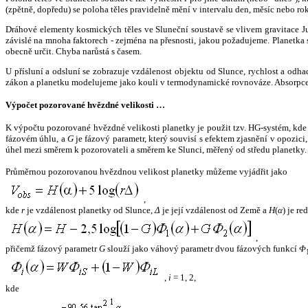
(zpětně, dopředu) se poloha těles pravidelně mění v intervalu den, měsíc nebo ro
Dráhové elementy kosmických těles ve Sluneční soustavě se vlivem gravitace Jup
závislé na mnoha faktorech - zejména na přesnosti, jakou požadujeme. Planetka se
obecně určit. Chyba narůstá s časem.
U přísluní a odsluní se zobrazuje vzdálenost objektu od Slunce, rychlost a od
zákon a planetku modelujeme jako kouli v termodynamické rovnováze. Absorpce 
Výpočet pozorované hvězdné velikosti …
K výpočtu pozorované hvězdné velikosti planetky je použit tzv. HG-systém, kd
fázovém úhlu, a
G
je fázový parametr, který souvisí s efektem zjasnění v opozic
úhel mezi směrem k pozorovateli a směrem ke Slunci, měřený od středu planetky. 
Průměrnou pozorovanou hvězdnou velikost planetky můžeme vyjádřit jako
,
kde
r
je vzdálenost planetky od Slunce,
Δ
je její vzdálenost od Země a
H
(
α
) je r
,
přičemž fázový parametr
G
slouží jako váhový parametr dvou fázových funkcí
Φ
,
i
= 1, 2,
kde