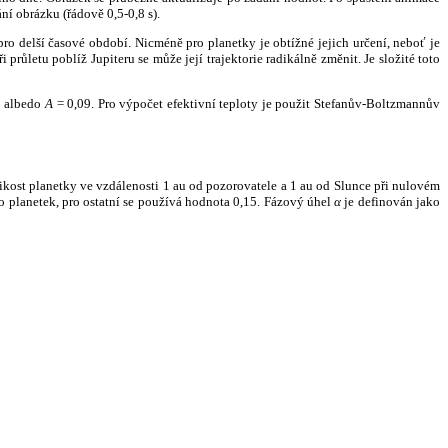
ní obrázku (řádově 0,5-0,8 s).
ro delší časové období. Nicméně pro planetky je obtížné jejich určení, neboť je
růletu poblíž Jupiteru se může její trajektorie radikálně změnit. Je složité toto
o albedo
A
= 0,09. Pro výpočet efektivní teploty je použit Stefanův-Boltzmannův
kost planetky ve vzdálenosti 1 au od pozorovatele a 1 au od Slunce při nulovém
planetek, pro ostatní se používá hodnota 0,15. Fázový úhel
α
je definován jako