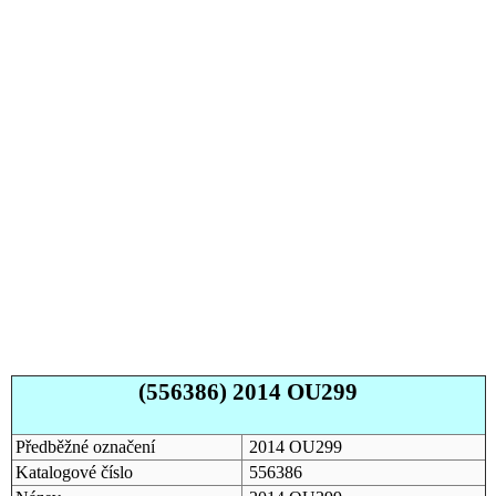
(556386) 2014 OU299
Předběžné označení
2014 OU299
Katalogové číslo
556386