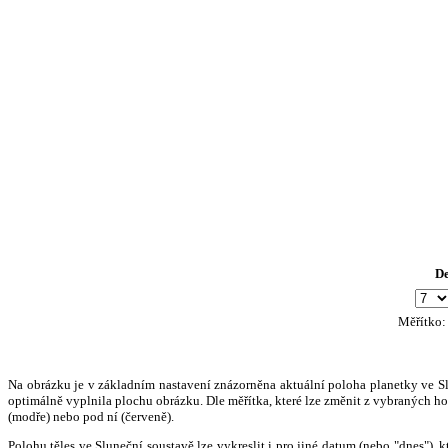
D
Měřítko
Na obrázku je v základním nastavení znázorněna aktuální poloha planetky ve Slun
optimálně vyplnila plochu obrázku. Dle měřítka, které lze změnit z vybraných hod
(modře) nebo pod ní (červeně).
Polohu těles ve Sluneční soustavě lze vykreslit i pro jiné datum (nebo "dnes")