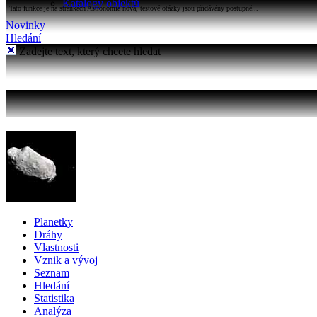
Katalogy objektů
Tato funkce je na stránkách Astronomia nová, testové otázky jsou přidávány postupně...
Novinky
Hledání
Zadejte text, který chcete hledat
Planetky
Dráhy
Vlastnosti
Vznik a vývoj
Seznam
Hledání
Statistika
Analýza