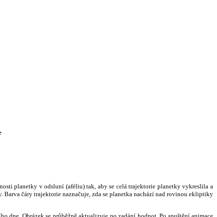
e
i planetky v odsluní (aféliu) tak, aby se celá trajektorie planetky vykreslila a
. Barva čáry trajektorie naznačuje, zda se planetka nachází nad rovinou ekliptiky
ního dne. Obrázek se průběžně aktualizuje po zadání hodnot. Po spuštění animace