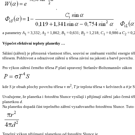
,
,
a parametry
A
= 3,332;
A
= 1,862;
B
= 0,631;
B
= 1,218;
C
= 0,986 a
C
= 0,
1
2
1
2
1
2
Výpočet efektivní teploty planetky …
Sálání (záření) je přirozená vlastnost těles, souvisí se změnami vnitřní energie 
tělesem. Pohltivost a odrazivost záření u tělesa závisí na jakosti a barvě povrch
Pro výkon záření černého tělesa
P
platí upravený Stefanův-Boltzmannův zákon
2
kde
S
je obsah plochy povrchu tělesa v m
,
T
je teplota tělesa v kelvinech a
σ
je S
Uvažujeme, že planetka i fotosféra Slunce vysílají i přijímají záření jako černá 
planetkou
d
.
Na planetku dopadá část tepelného záření vyzařovaného fotosférou Slunce. Tuto 
Tepelný výkon přijímaný planetkou od fotosféry Slunce je