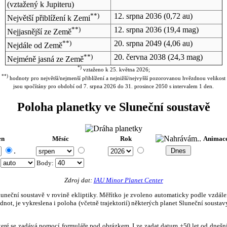
(vztažený k Jupiteru)
**)
12. srpna 2036
(0,72 au)
Největší přiblížení k Zemi
**)
12. srpna 2036
(19,4 mag)
Nejjasnější ze Země
**)
20. srpna 2049
(4,06 au)
Nejdále od Země
**)
20. června 2038
(24,3 mag)
Nejméně jasná ze Země
*)
vztaženo k 25. května 2026;
**)
hodnoty pro největší/nejmenší přiblížení a nejnižší/nejvyšší pozorovanou hvězdnou velikost
jsou spočítány pro období od 7. srpna 2026 do 31. prosince 2050 s intervalem 1 den.
Poloha planetky ve Sluneční soustavě
en
Měsíc
Rok
Animac
.
:
Body
:
Zdroj dat:
IAU Minor Planet Center
eční soustavě v rovině ekliptiky. Měřítko je zvoleno automaticky podle vzdálenost
not, je vykreslena i poloha (včetně trajektorií) některých planet Sluneční soustavy
, které se zadává pomocí formuláře pod obrázkem. Lze zadat datum ±50 let od dneš