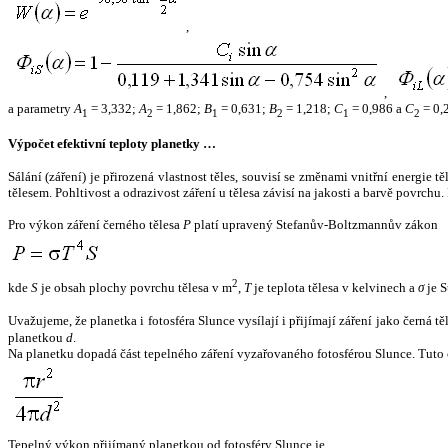
,
,
a parametry
A
= 3,332;
A
= 1,862;
B
= 0,631;
B
= 1,218;
C
= 0,986 a
C
= 0,
1
2
1
2
1
2
Výpočet efektivní teploty planetky …
Sálání (záření) je přirozená vlastnost těles, souvisí se změnami vnitřní energie 
tělesem. Pohltivost a odrazivost záření u tělesa závisí na jakosti a barvě povrch
Pro výkon záření černého tělesa
P
platí upravený Stefanův-Boltzmannův zákon
2
kde
S
je obsah plochy povrchu tělesa v m
,
T
je teplota tělesa v kelvinech a
σ
je S
Uvažujeme, že planetka i fotosféra Slunce vysílají i přijímají záření jako černá 
planetkou
d
.
Na planetku dopadá část tepelného záření vyzařovaného fotosférou Slunce. Tuto 
Tepelný výkon přijímaný planetkou od fotosféry Slunce je