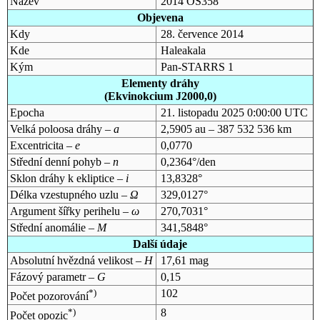
Název
2014 OS358
Objevena
Kdy
28. července 2014
Kde
Haleakala
Kým
Pan-STARRS 1
Elementy dráhy
(Ekvinokcium J2000,0)
Epocha
21. listopadu 2025 0:00:00 UTC
Velká poloosa dráhy –
a
2,5905 au – 387 532 536 km
Excentricita –
e
0,0770
Střední denní pohyb –
n
0,2364°/den
Sklon dráhy k ekliptice –
i
13,8328°
Délka vzestupného uzlu –
Ω
329,0127°
Argument šířky perihelu –
ω
270,7031°
Střední anomálie –
M
341,5848°
Další údaje
Absolutní hvězdná velikost –
H
17,61 mag
Fázový parametr –
G
0,15
*)
102
Počet pozorování
*)
8
Počet opozic