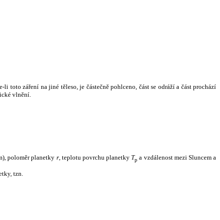
i toto záření na jiné těleso, je částečně pohlceno, část se odráží a část prochází
ické vlnění.
m), poloměr planetky
r
, teplotu povrchu planetky
T
a vzdálenost mezi Sluncem a
p
tky, tzn.