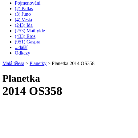
Pojmenování
(2) Pallas
(3) Juno
(4) Vesta
(243) Ida
(253) Mathylde
(433) Eros
(951) Gaspra
...další
Odkazy
Malá tělesa
>
Planetky
>
Planetka 2014 OS358
Planetka
2014 OS358