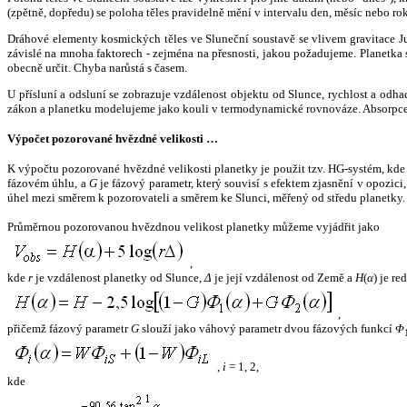
(zpětně, dopředu) se poloha těles pravidelně mění v intervalu den, měsíc nebo ro
Dráhové elementy kosmických těles ve Sluneční soustavě se vlivem gravitace Jup
závislé na mnoha faktorech - zejména na přesnosti, jakou požadujeme. Planetka se
obecně určit. Chyba narůstá s časem.
U přísluní a odsluní se zobrazuje vzdálenost objektu od Slunce, rychlost a od
zákon a planetku modelujeme jako kouli v termodynamické rovnováze. Absorpce 
Výpočet pozorované hvězdné velikosti …
K výpočtu pozorované hvězdné velikosti planetky je použit tzv. HG-systém, kd
fázovém úhlu, a
G
je fázový parametr, který souvisí s efektem zjasnění v opozic
úhel mezi směrem k pozorovateli a směrem ke Slunci, měřený od středu planetky. 
Průměrnou pozorovanou hvězdnou velikost planetky můžeme vyjádřit jako
,
kde
r
je vzdálenost planetky od Slunce,
Δ
je její vzdálenost od Země a
H
(
α
) je r
,
přičemž fázový parametr
G
slouží jako váhový parametr dvou fázových funkcí
Φ
,
i
= 1, 2,
kde