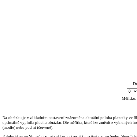
D
Měřítko
Na obrázku je v základním nastavení znázorněna aktuální poloha planetky ve Slun
optimálně vyplnila plochu obrázku. Dle měřítka, které lze změnit z vybraných hod
(modře) nebo pod ní (červeně).
Polohu těles ve Sluneční soustavě lze vykreslit i pro jiné datum (nebo "dnes")