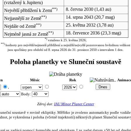
(vztažený k Jupiteru)
**)
8. června 2030
(1,43 au)
Největší přiblížení k Zemi
**)
14. srpna 2043
(20,7 mag)
Nejjasnější ze Země
**)
25. května 2032
(3,78 au)
Nejdále od Země
**)
18. července 2036
(23,3 mag)
Nejméně jasná ze Země
*)
vztaženo k 25. května 2026;
**)
hodnoty pro největší/nejmenší přiblížení a nejnižší/nejvyšší pozorovanou hvězdnou velikost
jsou spočítány pro období od 8. srpna 2026 do 31. prosince 2050 s intervalem 1 den.
Poloha planetky ve Sluneční soustavě
en
Měsíc
Rok
Animac
.
:
Body
:
Zdroj dat:
IAU Minor Planet Center
eční soustavě v rovině ekliptiky. Měřítko je zvoleno automaticky podle vzdálenost
not, je vykreslena i poloha (včetně trajektorií) některých planet Sluneční soustavy
, které se zadává pomocí formuláře pod obrázkem. Lze zadat datum ±50 let od dneš