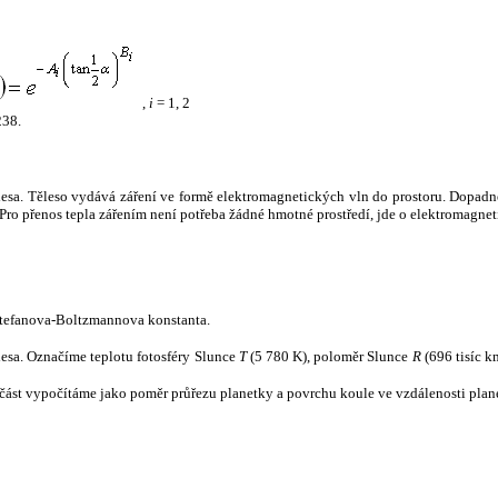
,
i
= 1, 2
238.
tělesa. Těleso vydává záření ve formě elektromagnetických vln do prostoru. Dopadne-l
u. Pro přenos tepla zářením není potřeba žádné hmotné prostředí, jde o elektromagnet
tefanova-Boltzmannova konstanta.
tělesa. Označíme teplotu fotosféry Slunce
T
(5 780 K), poloměr Slunce
R
(696 tisíc k
část vypočítáme jako poměr průřezu planetky a povrchu koule ve vzdálenosti plane