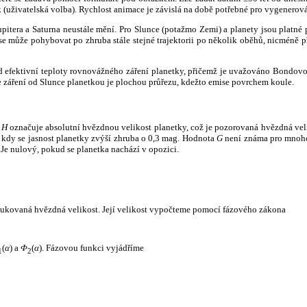
k (uživatelská volba). Rychlost animace je závislá na době potřebné pro vygenerová
itera a Saturna neustále mění. Pro Slunce (potažmo Zemi) a planety jsou platné p
 může pohybovat po zhruba stále stejné trajektorii po několik oběhů, nicméně při p
had efektivní teploty rovnovážného záření planetky, přičemž je uvažováno Bondov
záření od Slunce planetkou je plochou průřezu, kdežto emise povrchem koule.
e
H
označuje absolutní hvězdnou velikost planetky, což je pozorovaná hvězdná veli
i, kdy se jasnost planetky zvýší zhruba o 0,3 mag. Hodnota
G
není známa pro mnoho 
Je nulový, pokud se planetka nachází v opozici.
edukovaná hvězdná velikost. Její velikost vypočteme pomocí fázového zákona
(
α
) a
Φ
(
α
). Fázovou funkci vyjádříme
1
2