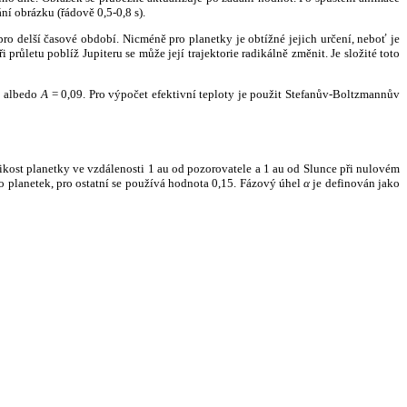
ní obrázku (řádově 0,5-0,8 s).
ro delší časové období. Nicméně pro planetky je obtížné jejich určení, neboť je
růletu poblíž Jupiteru se může její trajektorie radikálně změnit. Je složité toto
o albedo
A
= 0,09. Pro výpočet efektivní teploty je použit Stefanův-Boltzmannův
kost planetky ve vzdálenosti 1 au od pozorovatele a 1 au od Slunce při nulovém
planetek, pro ostatní se používá hodnota 0,15. Fázový úhel
α
je definován jako