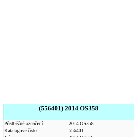
(556401) 2014 OS358
Předběžné označení
2014 OS358
Katalogové číslo
556401