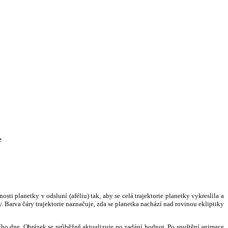
e
i planetky v odsluní (aféliu) tak, aby se celá trajektorie planetky vykreslila a
. Barva čáry trajektorie naznačuje, zda se planetka nachází nad rovinou ekliptiky
ního dne. Obrázek se průběžně aktualizuje po zadání hodnot. Po spuštění animace