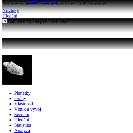
Katalogy objektů
Tato funkce je na stránkách Astronomia nová, testové otázky jsou přidávány postupně...
Novinky
Hledání
Zadejte text, který chcete hledat
Planetky
Dráhy
Vlastnosti
Vznik a vývoj
Seznam
Hledání
Statistika
Analýza