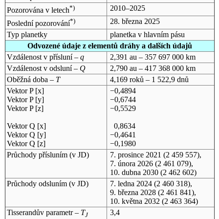
*)
2010–2025
Pozorována v letech
*)
28. března 2025
Poslední pozorování
Typ planetky
planetka v hlavním pásu
Odvozené údaje z elementů dráhy a dalších údajů
Vzdálenost v přísluní –
q
2,391 au – 357 697 000 km
Vzdálenost v odsluní –
Q
2,790 au – 417 368 000 km
Oběžná doba –
T
4,169 roků – 1 522,9 dnů
Vektor P [x]
−0,4894
Vektor P [y]
−0,6744
Vektor P [z]
−0,5529
Vektor Q [x]
0,8634
Vektor Q [y]
−0,4641
Vektor Q [z]
−0,1980
Průchody přísluním (v
JD
)
7. prosince 2021
(2 459 557),
7. února 2026
(2 461 079),
10. dubna 2030
(2 462 602)
Průchody odsluním (v
JD
)
7. ledna 2024
(2 460 318),
9. března 2028
(2 461 841),
10. května 2032
(2 463 364)
Tisserandův parametr –
T
3,4
J