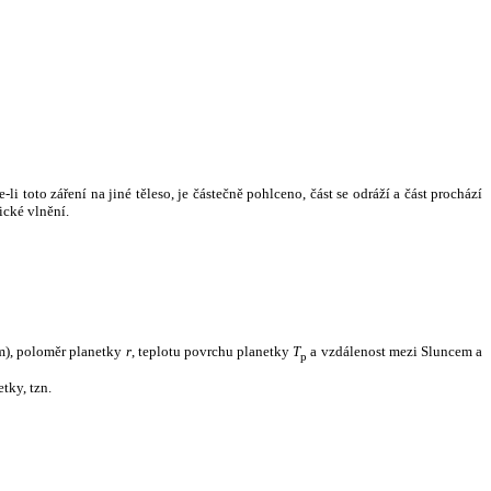
i toto záření na jiné těleso, je částečně pohlceno, část se odráží a část prochází
ické vlnění.
m), poloměr planetky
r
, teplotu povrchu planetky
T
a vzdálenost mezi Sluncem a
p
tky, tzn.