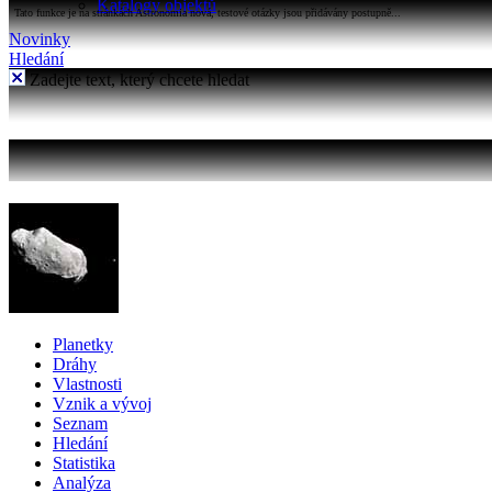
Katalogy objektů
Tato funkce je na stránkách Astronomia nová, testové otázky jsou přidávány postupně...
Novinky
Hledání
Zadejte text, který chcete hledat
Planetky
Dráhy
Vlastnosti
Vznik a vývoj
Seznam
Hledání
Statistika
Analýza