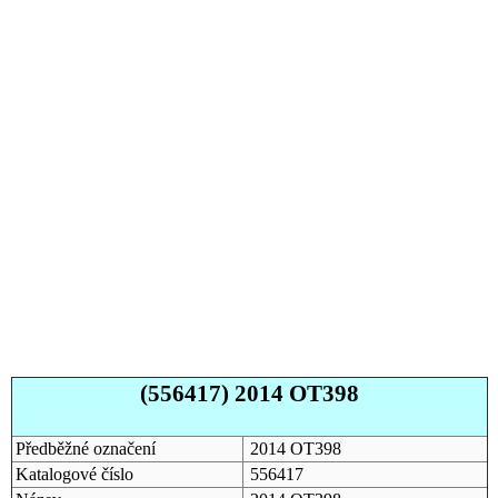
(556417) 2014 OT398
Předběžné označení
2014 OT398
Katalogové číslo
556417