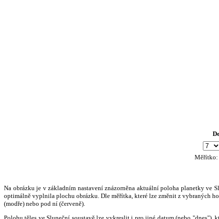
D
Měřítko
Na obrázku je v základním nastavení znázorněna aktuální poloha planetky ve Slun
optimálně vyplnila plochu obrázku. Dle měřítka, které lze změnit z vybraných hod
(modře) nebo pod ní (červeně).
Polohu těles ve Sluneční soustavě lze vykreslit i pro jiné datum (nebo "dnes")