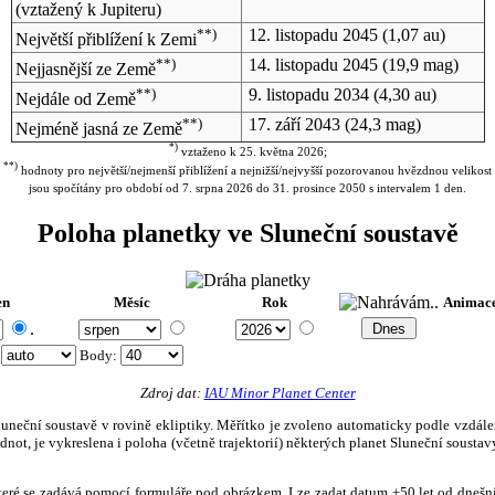
(vztažený k Jupiteru)
**)
12. listopadu 2045
(1,07 au)
Největší přiblížení k Zemi
**)
14. listopadu 2045
(19,9 mag)
Nejjasnější ze Země
**)
9. listopadu 2034
(4,30 au)
Nejdále od Země
**)
17. září 2043
(24,3 mag)
Nejméně jasná ze Země
*)
vztaženo k 25. května 2026;
**)
hodnoty pro největší/nejmenší přiblížení a nejnižší/nejvyšší pozorovanou hvězdnou velikost
jsou spočítány pro období od 7. srpna 2026 do 31. prosince 2050 s intervalem 1 den.
Poloha planetky ve Sluneční soustavě
en
Měsíc
Rok
Animac
.
:
Body
:
Zdroj dat:
IAU Minor Planet Center
eční soustavě v rovině ekliptiky. Měřítko je zvoleno automaticky podle vzdálenost
not, je vykreslena i poloha (včetně trajektorií) některých planet Sluneční soustavy
, které se zadává pomocí formuláře pod obrázkem. Lze zadat datum ±50 let od dneš