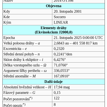
Název
2014 OT398
Objevena
Kdy
20. listopadu 2001
Kde
Socorro
Kým
LINEAR
Elementy dráhy
(Ekvinokcium J2000,0)
Epocha
21. listopadu 2025 0:00:00 UTC
Velká poloosa dráhy –
a
2,6843 au – 401 558 817 km
Excentricita –
e
0,2320
Střední denní pohyb –
n
0,2241°/den
Sklon dráhy k ekliptice –
i
6,4276°
Délka vzestupného uzlu –
Ω
71,0760°
Argument šířky perihelu –
ω
336,0553°
Střední anomálie –
M
167,0910°
Další údaje
Absolutní hvězdná velikost –
H
17,94 mag
Fázový parametr –
G
0,15
*)
122
Počet pozorování
*)
8
Počet opozic