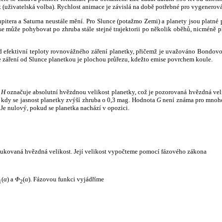
k (uživatelská volba). Rychlost animace je závislá na době potřebné pro vygenerová
itera a Saturna neustále mění. Pro Slunce (potažmo Zemi) a planety jsou platné p
 může pohybovat po zhruba stále stejné trajektorii po několik oběhů, nicméně při p
had efektivní teploty rovnovážného záření planetky, přičemž je uvažováno Bondov
záření od Slunce planetkou je plochou průřezu, kdežto emise povrchem koule.
e
H
označuje absolutní hvězdnou velikost planetky, což je pozorovaná hvězdná veli
i, kdy se jasnost planetky zvýší zhruba o 0,3 mag. Hodnota
G
není známa pro mnoho 
Je nulový, pokud se planetka nachází v opozici.
edukovaná hvězdná velikost. Její velikost vypočteme pomocí fázového zákona
(
α
) a
Φ
(
α
). Fázovou funkci vyjádříme
1
2