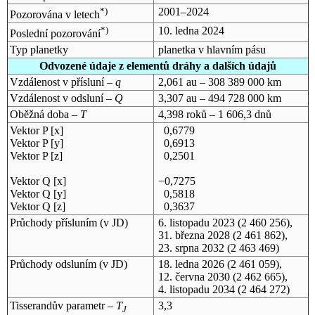
*)
2001–2024
Pozorována v letech
*)
10. ledna 2024
Poslední pozorování
Typ planetky
planetka v hlavním pásu
Odvozené údaje z elementů dráhy a dalších údajů
Vzdálenost v přísluní –
q
2,061 au – 308 389 000 km
Vzdálenost v odsluní –
Q
3,307 au – 494 728 000 km
Oběžná doba –
T
4,398 roků – 1 606,3 dnů
Vektor P [x]
0,6779
Vektor P [y]
0,6913
Vektor P [z]
0,2501
Vektor Q [x]
−0,7275
Vektor Q [y]
0,5818
Vektor Q [z]
0,3637
Průchody přísluním (v
JD
)
6. listopadu 2023
(2 460 256),
31. března 2028
(2 461 862),
23. srpna 2032
(2 463 469)
Průchody odsluním (v
JD
)
18. ledna 2026
(2 461 059),
12. června 2030
(2 462 665),
4. listopadu 2034
(2 464 272)
Tisserandův parametr –
T
3,3
J