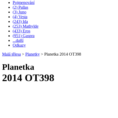
Pojmenování
(2) Pallas
(3) Juno
(4) Vesta
(243) Ida
(253) Mathylde
(433) Eros
(951) Gaspra
...další
Odkazy
Malá tělesa
>
Planetky
>
Planetka 2014 OT398
Planetka
2014 OT398