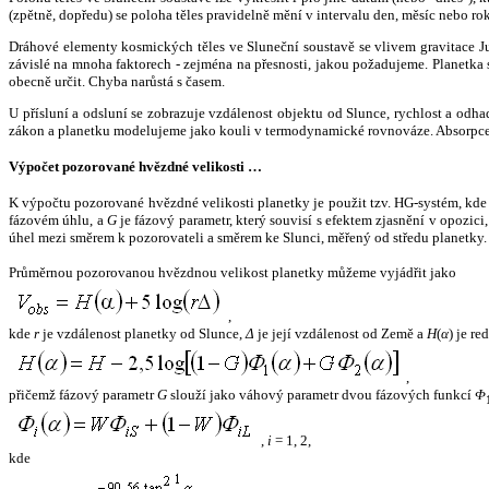
(zpětně, dopředu) se poloha těles pravidelně mění v intervalu den, měsíc nebo ro
Dráhové elementy kosmických těles ve Sluneční soustavě se vlivem gravitace Jup
závislé na mnoha faktorech - zejména na přesnosti, jakou požadujeme. Planetka se
obecně určit. Chyba narůstá s časem.
U přísluní a odsluní se zobrazuje vzdálenost objektu od Slunce, rychlost a od
zákon a planetku modelujeme jako kouli v termodynamické rovnováze. Absorpce 
Výpočet pozorované hvězdné velikosti …
K výpočtu pozorované hvězdné velikosti planetky je použit tzv. HG-systém, kd
fázovém úhlu, a
G
je fázový parametr, který souvisí s efektem zjasnění v opozic
úhel mezi směrem k pozorovateli a směrem ke Slunci, měřený od středu planetky. 
Průměrnou pozorovanou hvězdnou velikost planetky můžeme vyjádřit jako
,
kde
r
je vzdálenost planetky od Slunce,
Δ
je její vzdálenost od Země a
H
(
α
) je r
,
přičemž fázový parametr
G
slouží jako váhový parametr dvou fázových funkcí
Φ
,
i
= 1, 2,
kde