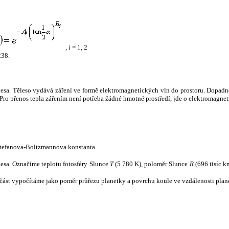
,
i
= 1, 2
238.
tělesa. Těleso vydává záření ve formě elektromagnetických vln do prostoru. Dopadne-l
u. Pro přenos tepla zářením není potřeba žádné hmotné prostředí, jde o elektromagnet
tefanova-Boltzmannova konstanta.
tělesa. Označíme teplotu fotosféry Slunce
T
(5 780 K), poloměr Slunce
R
(696 tisíc k
část vypočítáme jako poměr průřezu planetky a povrchu koule ve vzdálenosti plane