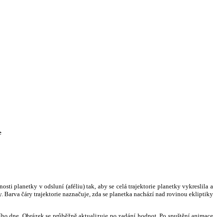
e
i planetky v odsluní (aféliu) tak, aby se celá trajektorie planetky vykreslila a
. Barva čáry trajektorie naznačuje, zda se planetka nachází nad rovinou ekliptiky
ního dne. Obrázek se průběžně aktualizuje po zadání hodnot. Po spuštění animace