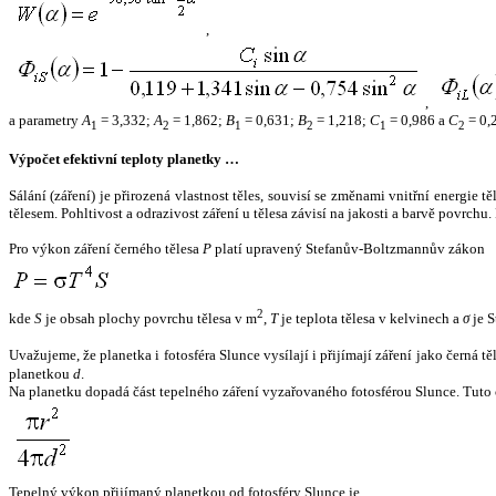
,
,
a parametry
A
= 3,332;
A
= 1,862;
B
= 0,631;
B
= 1,218;
C
= 0,986 a
C
= 0,
1
2
1
2
1
2
Výpočet efektivní teploty planetky …
Sálání (záření) je přirozená vlastnost těles, souvisí se změnami vnitřní energie 
tělesem. Pohltivost a odrazivost záření u tělesa závisí na jakosti a barvě povrch
Pro výkon záření černého tělesa
P
platí upravený Stefanův-Boltzmannův zákon
2
kde
S
je obsah plochy povrchu tělesa v m
,
T
je teplota tělesa v kelvinech a
σ
je S
Uvažujeme, že planetka i fotosféra Slunce vysílají i přijímají záření jako černá 
planetkou
d
.
Na planetku dopadá část tepelného záření vyzařovaného fotosférou Slunce. Tuto 
Tepelný výkon přijímaný planetkou od fotosféry Slunce je