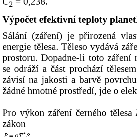
C
= 0,238.
2
Výpočet efektivní teploty plan
Sálání (záření) je přirozená vla
energie tělesa. Těleso vydává zá
prostoru. Dopadne-li toto záření n
se odráží a část prochází tělesem
závisí na jakosti a barvě povrch
žádné hmotné prostředí, jde o ele
Pro výkon záření černého tělesa
zákon