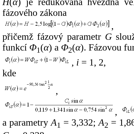
H
(
α
) je redukovaná hvězdná vel
fázového zákona
,
přičemž fázový parametr
G
slouž
funkcí
Φ
(
α
) a
Φ
(
α
). Fázovou fu
1
2
,
i
= 1, 2,
kde
,
,
a parametry
A
= 3,332;
A
= 1,8
1
2