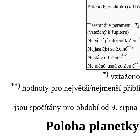
Průchody odsluním (v
JD
)
Tisserandův parametr –
T
J
(vztažený k Jupiteru)
Největší přiblížení k Zemi
**)
Nejjasnější ze Země
**)
Nejdále od Země
**
Nejméně jasná ze Země
*)
vztaženo
**)
hodnoty pro největší/nejmenší přibl
jsou spočítány pro období od 9. srpna
Poloha planetky