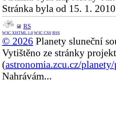
Stránka byla od 15. 1. 201
RS
W3C
XHTML 1.0
W3C
CSS
RSS
© 2026
Planety sluneční so
Vytištěno ze stránky projek
(
astronomia.zcu.cz/planety
Nahrávám...