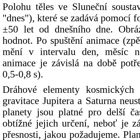
Polohu těles ve Sluneční sousta
"dnes"), které se zadává pomocí 
±50 let od dnešního dne. Obráz
hodnot. Po spuštění animace (zpě
mění v intervalu den, měsíc ne
animace je závislá na době potř
0,5-0,8 s).
Dráhové elementy kosmických t
gravitace Jupitera a Saturna neu
planety jsou platné pro delší č
obtížné jejich určení, neboť je 
přesnosti, jakou požadujeme. Pla