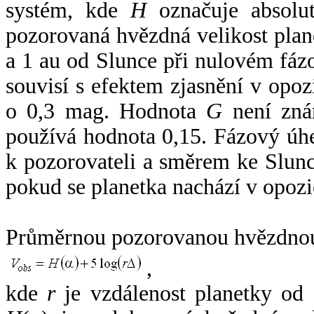
systém, kde
H
označuje absolut
pozorovaná hvězdná velikost plan
a 1 au od Slunce při nulovém fá
souvisí s efektem zjasnění v opoz
o 0,3 mag. Hodnota
G
není zná
používá hodnota 0,15. Fázový úh
k pozorovateli a směrem ke Slunc
pokud se planetka nachází v opozi
Průměrnou pozorovanou hvězdnou 
,
kde
r
je vzdálenost planetky od