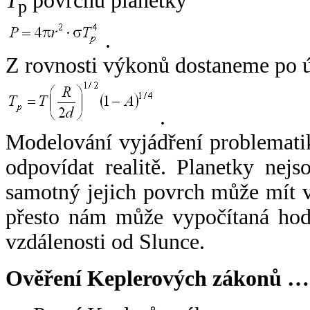
T
povrchu planetky
p
.
Z rovnosti výkonů dostaneme po 
.
Modelování vyjádření problemati
odpovídat realitě. Planetky nejso
samotný jejich povrch může mít v
přesto nám může vypočítaná hodn
vzdálenosti od Slunce.
Ověření Keplerových zákonů …