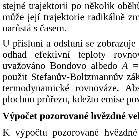
stejné trajektorii po několik oběh
může její trajektorie radikálně zm
narůstá s časem.
U přísluní a odsluní se zobrazuje
odhad efektivní teploty rovno
uvažováno Bondovo albedo
A
= 
použit Stefanův-Boltzmannův zák
termodynamické rovnováze. Abs
plochou průřezu, kdežto emise po
Výpočet pozorované hvězdné ve
K výpočtu pozorované hvězdné v