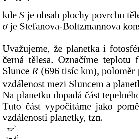
kde
S
je obsah plochy povrchu těl
σ
je Stefanova-Boltzmannova kons
Uvažujeme, že planetka i fotosfér
černá tělesa. Označíme teplotu 
Slunce
R
(696 tisíc km), poloměr
vzdálenost mezi Sluncem a plane
Na planetku dopadá část tepelnéh
Tuto část vypočítáme jako pomě
vzdálenosti planetky, tzn.