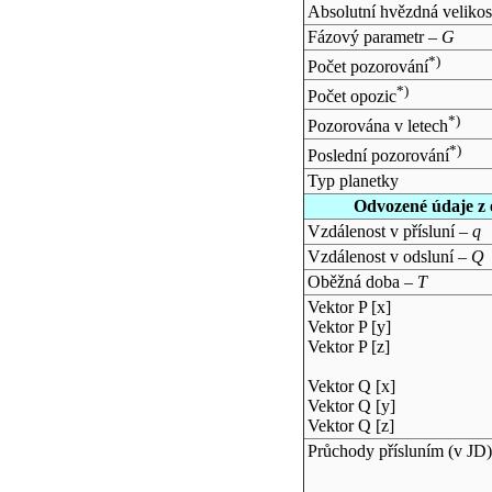
Absolutní hvězdná velikos
Fázový parametr –
G
*)
Počet pozorování
*)
Počet opozic
*)
Pozorována v letech
*)
Poslední pozorování
Typ planetky
Odvozené údaje z 
Vzdálenost v přísluní –
q
Vzdálenost v odsluní –
Q
Oběžná doba –
T
Vektor P [x]
Vektor P [y]
Vektor P [z]
Vektor Q [x]
Vektor Q [y]
Vektor Q [z]
Průchody přísluním (v
JD
)