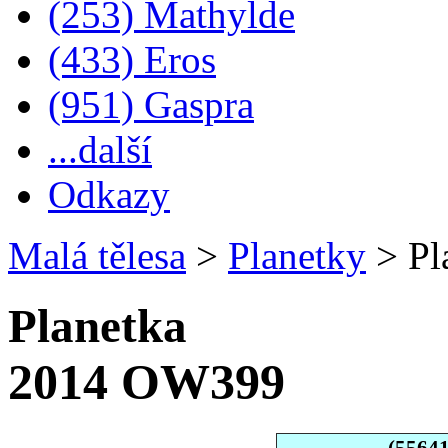
(253) Mathylde
(433) Eros
(951) Gaspra
...další
Odkazy
Malá tělesa
>
Planetky
>
Pl
Planetka
2014 OW399
(5564