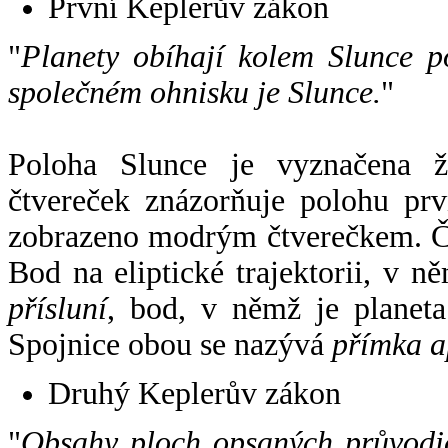
První Keplerův zákon
"
Planety obíhají kolem Slunce p
společném ohnisku je Slunce.
"
Poloha Slunce je vyznačena 
čtvereček znázorňuje polohu pr
zobrazeno modrým čtverečkem. Če
Bod na eliptické trajektorii, v n
přísluní
, bod, v němž je planet
Spojnice obou se nazývá
přímka a
Druhý Keplerův zákon
"
Obsahy ploch opsaných průvodič