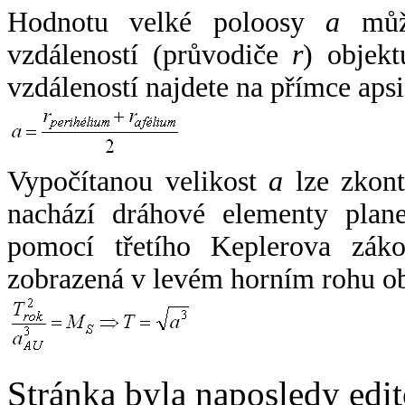
Hodnotu velké poloosy
a
může
vzdáleností (průvodiče
r
) objekt
vzdáleností najdete na přímce apsi
Vypočítanou velikost
a
lze zkont
nachází dráhové elementy plane
pomocí třetího Keplerova zák
zobrazená v levém horním rohu o
Stránka byla naposledy edi