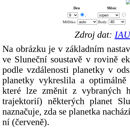
Den
Měsíc
.
Měřítko:
Body
:
Zdroj dat:
IAU
Na obrázku je v základním nastav
ve Sluneční soustavě v rovině ek
podle vzdálenosti planetky v odsl
planetky vykreslila a optimálně
které lze změnit z vybraných h
trajektorií) některých planet Sl
naznačuje, zda se planetka nacház
ní (červeně).