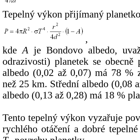
Tepelný výkon přijímaný planetko
,
kde
A
je Bondovo albedo, uvaž
odrazivosti) planetek se obecně
albedo (0,02 až 0,07) má 78 % z
než 25 km. Střední albedo (0,08 
albedo (0,13 až 0,28) má 18 % pla
Tento tepelný výkon vyzařuje po
rychlého otáčení a dobré tepelné