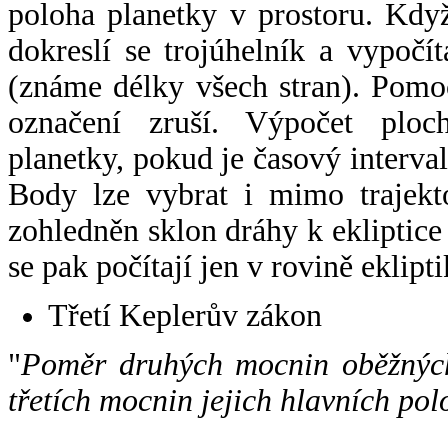
poloha planetky v prostoru. Kdy
dokreslí se trojúhelník a vypoč
(známe délky všech stran). Pomo
označení zruší. Výpočet ploch
planetky, pokud je časový interval
Body lze vybrat i mimo trajekto
zohledněn sklon dráhy k ekliptice
se pak počítají jen v rovině eklipti
Třetí Keplerův zákon
"
Poměr druhých mocnin oběžných
třetích mocnin jejich hlavních pol