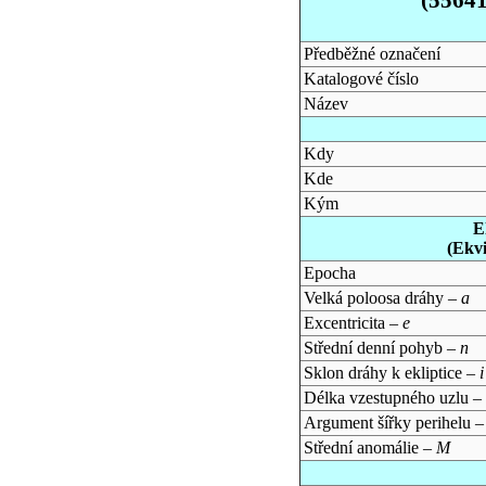
Předběžné označení
Katalogové číslo
Název
Kdy
Kde
Kým
E
(Ekv
Epocha
Velká poloosa dráhy –
a
Excentricita –
e
Střední denní pohyb –
n
Sklon dráhy k ekliptice –
i
Délka vzestupného uzlu –
Argument šířky perihelu 
Střední anomálie –
M