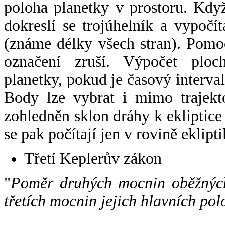
poloha planetky v prostoru. Kdy
dokreslí se trojúhelník a vypoč
(známe délky všech stran). Pomo
označení zruší. Výpočet ploch
planetky, pokud je časový interval
Body lze vybrat i mimo trajekto
zohledněn sklon dráhy k ekliptice
se pak počítají jen v rovině eklipti
Třetí Keplerův zákon
"
Poměr druhých mocnin oběžných
třetích mocnin jejich hlavních pol