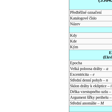
Předběžné označení
Katalogové číslo
Název
Kdy
Kde
Kým
E
(Ekv
Epocha
Velká poloosa dráhy –
a
Excentricita –
e
Střední denní pohyb –
n
Sklon dráhy k ekliptice –
i
Délka vzestupného uzlu –
Argument šířky perihelu 
Střední anomálie –
M