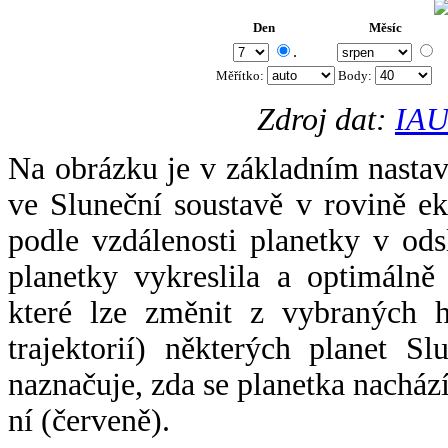
Den
Měsíc
.
Měřítko:
Body
:
Zdroj dat:
IAU
Na obrázku je v základním nastav
ve Sluneční soustavě v rovině ek
podle vzdálenosti planetky v odsl
planetky vykreslila a optimálně
které lze změnit z vybraných h
trajektorií) některých planet Sl
naznačuje, zda se planetka nacház
ní (červeně).