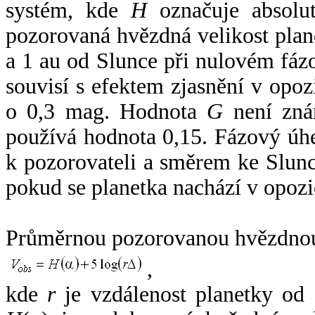
systém, kde
H
označuje absolut
pozorovaná hvězdná velikost plan
a 1 au od Slunce při nulovém fá
souvisí s efektem zjasnění v opoz
o 0,3 mag. Hodnota
G
není zná
používá hodnota 0,15. Fázový úh
k pozorovateli a směrem ke Slunc
pokud se planetka nachází v opozi
Průměrnou pozorovanou hvězdnou 
,
kde
r
je vzdálenost planetky od