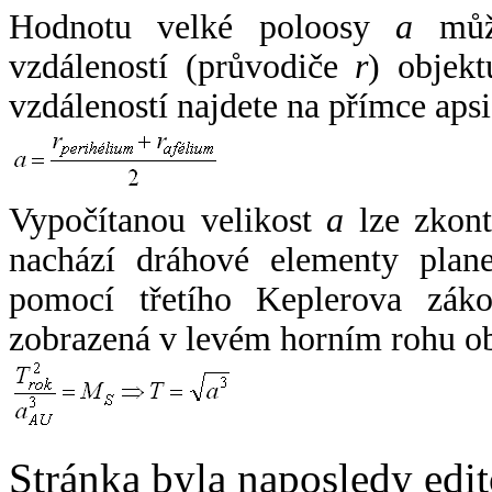
Hodnotu velké poloosy
a
může
vzdáleností (průvodiče
r
) objekt
vzdáleností najdete na přímce apsi
Vypočítanou velikost
a
lze zkont
nachází dráhové elementy plane
pomocí třetího Keplerova zák
zobrazená v levém horním rohu o
Stránka byla naposledy edi