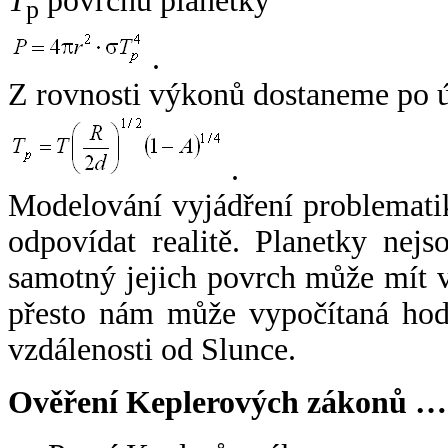
T
povrchu planetky
p
.
Z rovnosti výkonů dostaneme po 
.
Modelování vyjádření problemati
odpovídat realitě. Planetky nejso
samotný jejich povrch může mít v
přesto nám může vypočítaná hodn
vzdálenosti od Slunce.
Ověření Keplerových zákonů …