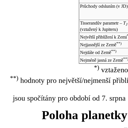
Průchody odsluním (v
JD
)
Tisserandův parametr –
T
J
(vztažený k Jupiteru)
Největší přiblížení k Zemi
**)
Nejjasnější ze Země
**)
Nejdále od Země
**
Nejméně jasná ze Země
*)
vztaženo
**)
hodnoty pro největší/nejmenší přibl
jsou spočítány pro období od 7. srpna
Poloha planetky