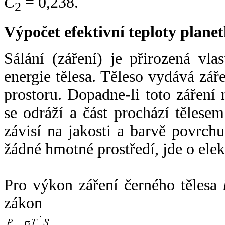
C
= 0,238.
2
Výpočet efektivní teploty plan
Sálání (záření) je přirozená vla
energie tělesa. Těleso vydává zá
prostoru. Dopadne-li toto záření n
se odráží a část prochází tělesem
závisí na jakosti a barvě povrch
žádné hmotné prostředí, jde o ele
Pro výkon záření černého tělesa
zákon