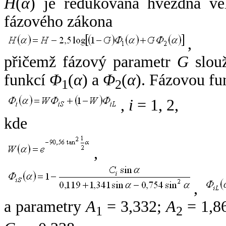
H
(
α
) je redukovaná hvězdná vel
fázového zákona
,
přičemž fázový parametr
G
slouž
funkcí
Φ
(
α
) a
Φ
(
α
). Fázovou fu
1
2
,
i
= 1, 2,
kde
,
,
a parametry
A
= 3,332;
A
= 1,8
1
2