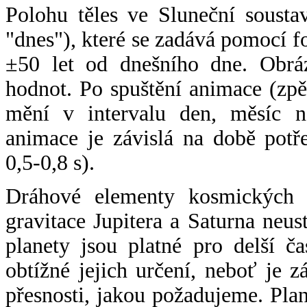
Polohu těles ve Sluneční sousta
"dnes"), které se zadává pomocí 
±50 let od dnešního dne. Obráz
hodnot. Po spuštění animace (zpě
mění v intervalu den, měsíc ne
animace je závislá na době potř
0,5-0,8 s).
Dráhové elementy kosmických t
gravitace Jupitera a Saturna neu
planety jsou platné pro delší č
obtížné jejich určení, neboť je 
přesnosti, jakou požadujeme. Pla