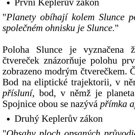
První Keplerův zákon
"
Planety obíhají kolem Slunce p
společném ohnisku je Slunce.
"
Poloha Slunce je vyznačena 
čtvereček znázorňuje polohu pr
zobrazeno modrým čtverečkem. Če
Bod na eliptické trajektorii, v n
přísluní
, bod, v němž je planet
Spojnice obou se nazývá
přímka a
Druhý Keplerův zákon
"
Obsahy ploch opsaných průvodič