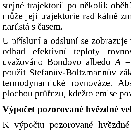
stejné trajektorii po několik oběh
může její trajektorie radikálně zm
narůstá s časem.
U přísluní a odsluní se zobrazuje
odhad efektivní teploty rovno
uvažováno Bondovo albedo
A
= 
použit Stefanův-Boltzmannův zák
termodynamické rovnováze. Abs
plochou průřezu, kdežto emise po
Výpočet pozorované hvězdné ve
K výpočtu pozorované hvězdné v