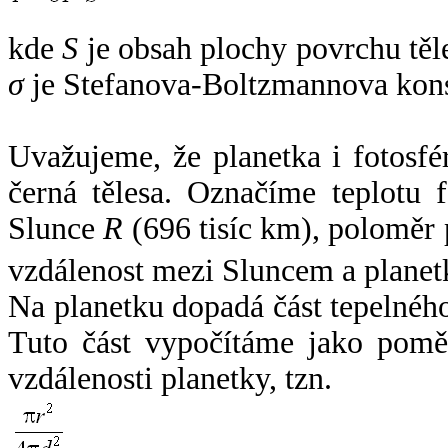
kde
S
je obsah plochy povrchu těl
σ
je Stefanova-Boltzmannova kons
Uvažujeme, že planetka i fotosfér
černá tělesa. Označíme teplotu 
Slunce
R
(696 tisíc km), poloměr
vzdálenost mezi Sluncem a plane
Na planetku dopadá část tepelnéh
Tuto část vypočítáme jako pomě
vzdálenosti planetky, tzn.