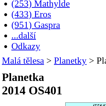
(253) Mathylde
(433) Eros
(951) Gaspra
...další
Odkazy
Malá tělesa
>
Planetky
>
Pl
Planetka
2014 OS401
(5564