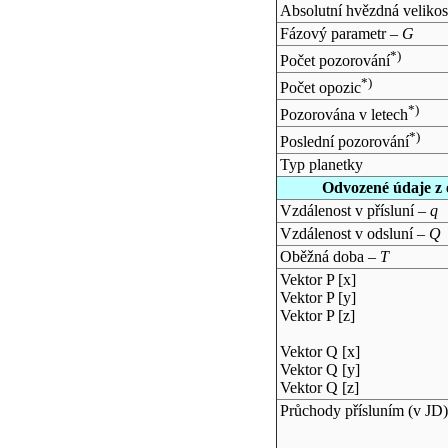
Absolutní hvězdná velikos
Fázový parametr –
G
*)
Počet pozorování
*)
Počet opozic
*)
Pozorována v letech
*)
Poslední pozorování
Typ planetky
Odvozené údaje z 
Vzdálenost v přísluní –
q
Vzdálenost v odsluní –
Q
Oběžná doba –
T
Vektor P [x]
Vektor P [y]
Vektor P [z]
Vektor Q [x]
Vektor Q [y]
Vektor Q [z]
Průchody přísluním (v
JD
)