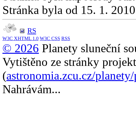
Stránka byla od 15. 1. 201
RS
W3C
XHTML 1.0
W3C
CSS
RSS
© 2026
Planety sluneční so
Vytištěno ze stránky projek
(
astronomia.zcu.cz/planety
Nahrávám...