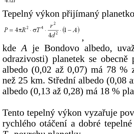
Tepelný výkon přijímaný planetko
,
kde
A
je Bondovo albedo, uvaž
odrazivosti) planetek se obecně
albedo (0,02 až 0,07) má 78 % z
než 25 km. Střední albedo (0,08 
albedo (0,13 až 0,28) má 18 % pla
Tento tepelný výkon vyzařuje po
rychlého otáčení a dobré tepelné