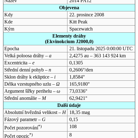
Název
2014 PA12
Objevena
Kdy
22. prosince 2008
Kde
Kitt Peak
Kým
Spacewatch
Elementy dráhy
(Ekvinokcium J2000,0)
Epocha
21. listopadu 2025 0:00:00 UTC
Velká poloosa dráhy –
a
2,4275 au – 363 143 924 km
Excentricita –
e
0,1305
Střední denní pohyb –
n
0,2606°/den
Sklon dráhy k ekliptice –
i
1,8584°
Délka vzestupného uzlu –
Ω
165,9180°
Argument šířky perihelu –
ω
73,0336°
Střední anomálie –
M
62,9421°
Další údaje
Absolutní hvězdná velikost –
H
18,35 mag
Fázový parametr –
G
0,15
*)
108
Počet pozorování
*)
8
Počet opozic