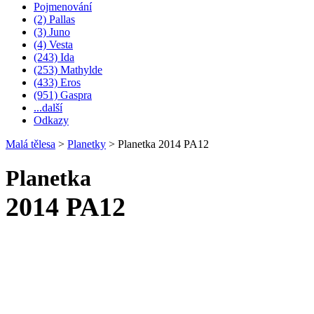
Pojmenování
(2) Pallas
(3) Juno
(4) Vesta
(243) Ida
(253) Mathylde
(433) Eros
(951) Gaspra
...další
Odkazy
Malá tělesa
>
Planetky
>
Planetka 2014 PA12
Planetka
2014 PA12