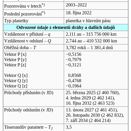
*)
2003–2022
Pozorována v letech
*)
18. října 2022
Poslední pozorování
Typ planetky
planetka v hlavním pásu
Odvozené údaje z elementů dráhy a dalších údajů
Vzdálenost v přísluní –
q
2,111 au – 315 756 000 km
Vzdálenost v odsluní –
Q
2,744 au – 410 532 000 km
Oběžná doba –
T
3,782 roků – 1 381,4 dnů
Vektor P [x]
−0,5156
Vektor P [y]
−0,7979
Vektor P [z]
−0,3121
Vektor Q [x]
0,8568
Vektor Q [y]
−0,4768
Vektor Q [z]
−0,1964
Průchody přísluním (v
JD
)
25. března 2025
(2 460 760),
4. ledna 2029
(2 462 141),
16. října 2032
(2 463 523)
Průchody odsluním (v
JD
)
13. února 2027
(2 461 451),
26. listopadu 2030
(2 462 832),
7. září 2034
(2 464 214)
Tisserandův parametr –
T
3,5
J