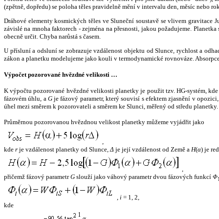
(zpětně, dopředu) se poloha těles pravidelně mění v intervalu den, měsíc nebo ro
Dráhové elementy kosmických těles ve Sluneční soustavě se vlivem gravitace Jup
závislé na mnoha faktorech - zejména na přesnosti, jakou požadujeme. Planetka se
obecně určit. Chyba narůstá s časem.
U přísluní a odsluní se zobrazuje vzdálenost objektu od Slunce, rychlost a od
zákon a planetku modelujeme jako kouli v termodynamické rovnováze. Absorpce 
Výpočet pozorované hvězdné velikosti …
K výpočtu pozorované hvězdné velikosti planetky je použit tzv. HG-systém, kd
fázovém úhlu, a
G
je fázový parametr, který souvisí s efektem zjasnění v opozic
úhel mezi směrem k pozorovateli a směrem ke Slunci, měřený od středu planetky. 
Průměrnou pozorovanou hvězdnou velikost planetky můžeme vyjádřit jako
,
kde
r
je vzdálenost planetky od Slunce,
Δ
je její vzdálenost od Země a
H
(
α
) je r
,
přičemž fázový parametr
G
slouží jako váhový parametr dvou fázových funkcí
Φ
,
i
= 1, 2,
kde