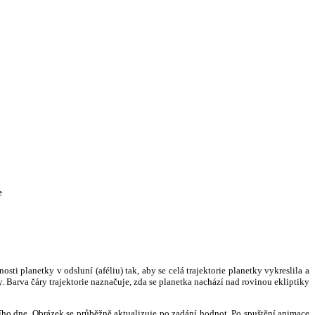
e
i planetky v odsluní (aféliu) tak, aby se celá trajektorie planetky vykreslila a
. Barva čáry trajektorie naznačuje, zda se planetka nachází nad rovinou ekliptiky
ního dne. Obrázek se průběžně aktualizuje po zadání hodnot. Po spuštění animace