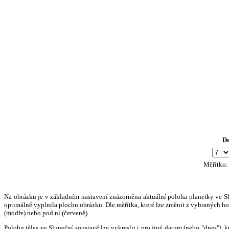
D
Měřítko
Na obrázku je v základním nastavení znázorněna aktuální poloha planetky ve Slun
optimálně vyplnila plochu obrázku. Dle měřítka, které lze změnit z vybraných hod
(modře) nebo pod ní (červeně).
Polohu těles ve Sluneční soustavě lze vykreslit i pro jiné datum (nebo "dnes")