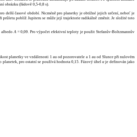
ní obrázku (řádově 0,5-0,8 s).
ro delší časové období. Nicméně pro planetky je obtížné jejich určení, neboť je
růletu poblíž Jupiteru se může její trajektorie radikálně změnit. Je složité toto
o albedo
A
= 0,09. Pro výpočet efektivní teploty je použit Stefanův-Boltzmannův
kost planetky ve vzdálenosti 1 au od pozorovatele a 1 au od Slunce při nulovém
planetek, pro ostatní se používá hodnota 0,15. Fázový úhel
α
je definován jako