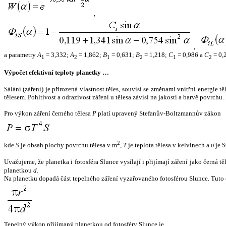
,
,
a parametry
A
= 3,332;
A
= 1,862;
B
= 0,631;
B
= 1,218;
C
= 0,986 a
C
= 0,
1
2
1
2
1
2
Výpočet efektivní teploty planetky …
Sálání (záření) je přirozená vlastnost těles, souvisí se změnami vnitřní energie 
tělesem. Pohltivost a odrazivost záření u tělesa závisí na jakosti a barvě povrch
Pro výkon záření černého tělesa
P
platí upravený Stefanův-Boltzmannův zákon
2
kde
S
je obsah plochy povrchu tělesa v m
,
T
je teplota tělesa v kelvinech a
σ
je S
Uvažujeme, že planetka i fotosféra Slunce vysílají i přijímají záření jako černá 
planetkou
d
.
Na planetku dopadá část tepelného záření vyzařovaného fotosférou Slunce. Tuto 
Tepelný výkon přijímaný planetkou od fotosféry Slunce je