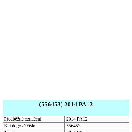
(556453) 2014 PA12
Předběžné označení
2014 PA12
Katalogové číslo
556453