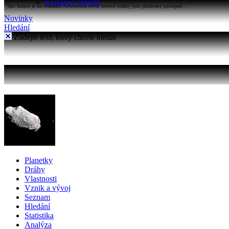
Katalogy objektů
Tato funkce je na stránkách Astronomia nová, testové otázky jsou přidávány postupně...
Novinky
Hledání
Zadejte text, který chcete hledat
Planetky
Dráhy
Vlastnosti
Vznik a vývoj
Seznam
Hledání
Statistika
Analýza