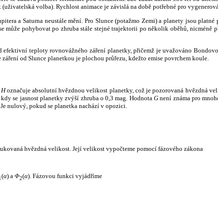
k (uživatelská volba). Rychlost animace je závislá na době potřebné pro vygenerová
itera a Saturna neustále mění. Pro Slunce (potažmo Zemi) a planety jsou platné p
 může pohybovat po zhruba stále stejné trajektorii po několik oběhů, nicméně při p
had efektivní teploty rovnovážného záření planetky, přičemž je uvažováno Bondov
záření od Slunce planetkou je plochou průřezu, kdežto emise povrchem koule.
e
H
označuje absolutní hvězdnou velikost planetky, což je pozorovaná hvězdná veli
i, kdy se jasnost planetky zvýší zhruba o 0,3 mag. Hodnota
G
není známa pro mnoho 
Je nulový, pokud se planetka nachází v opozici.
edukovaná hvězdná velikost. Její velikost vypočteme pomocí fázového zákona
(
α
) a
Φ
(
α
). Fázovou funkci vyjádříme
1
2