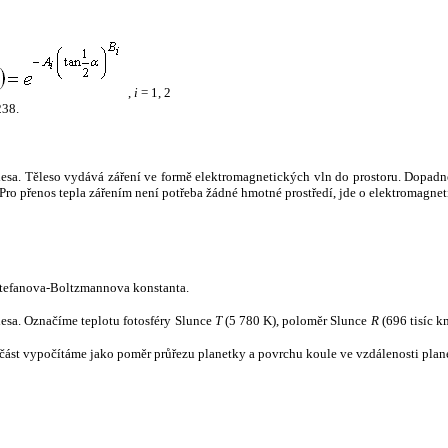
,
i
= 1, 2
238.
tělesa. Těleso vydává záření ve formě elektromagnetických vln do prostoru. Dopadne-l
u. Pro přenos tepla zářením není potřeba žádné hmotné prostředí, jde o elektromagnet
tefanova-Boltzmannova konstanta.
tělesa. Označíme teplotu fotosféry Slunce
T
(5 780 K), poloměr Slunce
R
(696 tisíc k
část vypočítáme jako poměr průřezu planetky a povrchu koule ve vzdálenosti plane