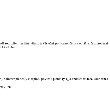
i toto záření na jiné těleso, je částečně pohlceno, část se odráží a část prochází
ické vlnění.
m), poloměr planetky
r
, teplotu povrchu planetky
T
a vzdálenost mezi Sluncem a
p
tky, tzn.