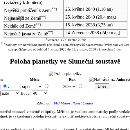
(vztažený k Jupiteru)
**)
25. května 2040
(1,10 au)
Největší přiblížení k Zemi
**)
25. května 2040
(20,4 mag)
Nejjasnější ze Země
**)
15. května 2038
(3,75 au)
Nejdále od Země
**)
24. července 2038
(24,0 mag)
Nejméně jasná ze Země
*)
vztaženo k 25. května 2026;
**)
hodnoty pro největší/nejmenší přiblížení a nejnižší/nejvyšší pozorovanou hvězdnou velikost
jsou spočítány pro období od 7. srpna 2026 do 31. prosince 2050 s intervalem 1 den.
Poloha planetky ve Sluneční soustavě
en
Měsíc
Rok
Animac
.
:
Body
:
Zdroj dat:
IAU Minor Planet Center
eční soustavě v rovině ekliptiky. Měřítko je zvoleno automaticky podle vzdálenost
not, je vykreslena i poloha (včetně trajektorií) některých planet Sluneční soustavy
, které se zadává pomocí formuláře pod obrázkem. Lze zadat datum ±50 let od dneš