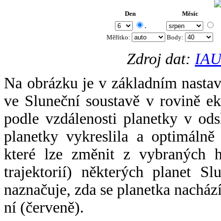
Den
Měsíc
.
Měřítko:
Body
:
Zdroj dat:
IAU
Na obrázku je v základním nastav
ve Sluneční soustavě v rovině ek
podle vzdálenosti planetky v odsl
planetky vykreslila a optimálně
které lze změnit z vybraných h
trajektorií) některých planet Sl
naznačuje, zda se planetka nacház
ní (červeně).