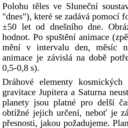
Polohu těles ve Sluneční sousta
"dnes"), které se zadává pomocí 
±50 let od dnešního dne. Obráz
hodnot. Po spuštění animace (zpě
mění v intervalu den, měsíc ne
animace je závislá na době potř
0,5-0,8 s).
Dráhové elementy kosmických t
gravitace Jupitera a Saturna neu
planety jsou platné pro delší č
obtížné jejich určení, neboť je 
přesnosti, jakou požadujeme. Pla