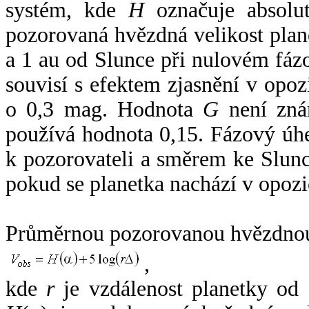
systém, kde
H
označuje absolut
pozorovaná hvězdná velikost plan
a 1 au od Slunce při nulovém fá
souvisí s efektem zjasnění v opoz
o 0,3 mag. Hodnota
G
není zná
používá hodnota 0,15. Fázový úh
k pozorovateli a směrem ke Slunc
pokud se planetka nachází v opozi
Průměrnou pozorovanou hvězdnou 
,
kde
r
je vzdálenost planetky od