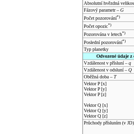
Absolutní hvězdná velikos
Fázový parametr –
G
*)
Počet pozorování
*)
Počet opozic
*)
Pozorována v letech
*)
Poslední pozorování
Typ planetky
Odvozené údaje z 
Vzdálenost v přísluní –
q
Vzdálenost v odsluní –
Q
Oběžná doba –
T
Vektor P [x]
Vektor P [y]
Vektor P [z]
Vektor Q [x]
Vektor Q [y]
Vektor Q [z]
Průchody přísluním (v
JD
)