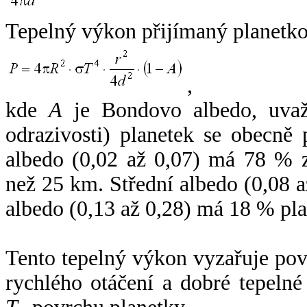
Tepelný výkon přijímaný planetko
,
kde
A
je Bondovo albedo, uvaž
odrazivosti) planetek se obecně
albedo (0,02 až 0,07) má 78 % z
než 25 km. Střední albedo (0,08 
albedo (0,13 až 0,28) má 18 % pla
Tento tepelný výkon vyzařuje po
rychlého otáčení a dobré tepelné