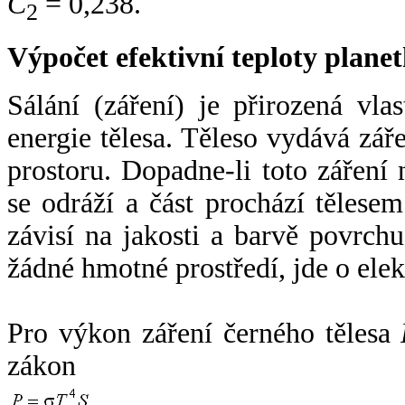
C
= 0,238.
2
Výpočet efektivní teploty plan
Sálání (záření) je přirozená vla
energie tělesa. Těleso vydává zá
prostoru. Dopadne-li toto záření n
se odráží a část prochází tělesem
závisí na jakosti a barvě povrch
žádné hmotné prostředí, jde o ele
Pro výkon záření černého tělesa
zákon