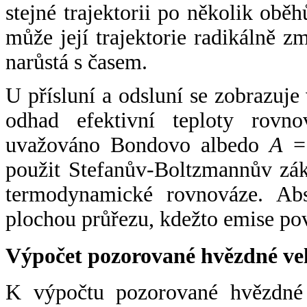
stejné trajektorii po několik oběh
může její trajektorie radikálně zm
narůstá s časem.
U přísluní a odsluní se zobrazuje
odhad efektivní teploty rovno
uvažováno Bondovo albedo
A
= 
použit Stefanův-Boltzmannův zák
termodynamické rovnováze. Abs
plochou průřezu, kdežto emise po
Výpočet pozorované hvězdné ve
K výpočtu pozorované hvězdné v