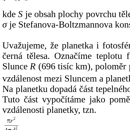
kde
S
je obsah plochy povrchu těl
σ
je Stefanova-Boltzmannova kons
Uvažujeme, že planetka i fotosfér
černá tělesa. Označíme teplotu 
Slunce
R
(696 tisíc km), poloměr
vzdálenost mezi Sluncem a plane
Na planetku dopadá část tepelnéh
Tuto část vypočítáme jako pomě
vzdálenosti planetky, tzn.