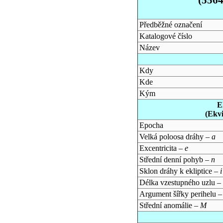
Předběžné označení
Katalogové číslo
Název
Kdy
Kde
Kým
E
(Ekv
Epocha
Velká poloosa dráhy –
a
Excentricita –
e
Střední denní pohyb –
n
Sklon dráhy k ekliptice –
i
Délka vzestupného uzlu –
Argument šířky perihelu 
Střední anomálie –
M