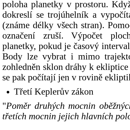
poloha planetky v prostoru. Kdy
dokreslí se trojúhelník a vypoč
(známe délky všech stran). Pomo
označení zruší. Výpočet ploch
planetky, pokud je časový interval
Body lze vybrat i mimo trajekto
zohledněn sklon dráhy k ekliptice
se pak počítají jen v rovině eklipti
Třetí Keplerův zákon
"
Poměr druhých mocnin oběžných
třetích mocnin jejich hlavních pol