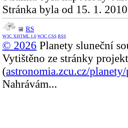
Stránka byla od 15. 1. 201
RS
W3C
XHTML 1.0
W3C
CSS
RSS
© 2026
Planety sluneční so
Vytištěno ze stránky projek
(
astronomia.zcu.cz/planety
Nahrávám...