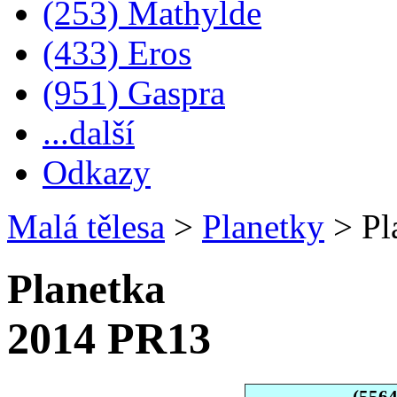
(253) Mathylde
(433) Eros
(951) Gaspra
...další
Odkazy
Malá tělesa
>
Planetky
>
Pl
Planetka
2014 PR13
(556