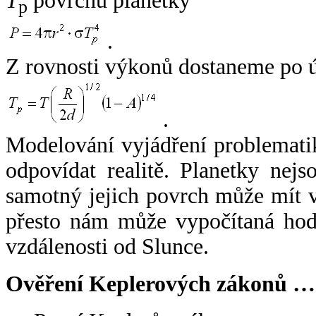
T
povrchu planetky
p
.
Z rovnosti výkonů dostaneme po 
.
Modelování vyjádření problemati
odpovídat realitě. Planetky nejso
samotný jejich povrch může mít v
přesto nám může vypočítaná hodn
vzdálenosti od Slunce.
Ověření Keplerových zákonů …