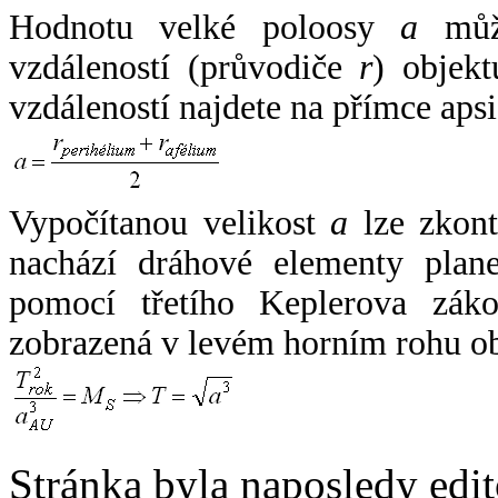
Hodnotu velké poloosy
a
může
vzdáleností (průvodiče
r
) objekt
vzdáleností najdete na přímce apsi
Vypočítanou velikost
a
lze zkont
nachází dráhové elementy plane
pomocí třetího Keplerova zák
zobrazená v levém horním rohu o
Stránka byla naposledy edi