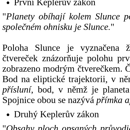
První Keplerův zákon
"
Planety obíhají kolem Slunce p
společném ohnisku je Slunce.
"
Poloha Slunce je vyznačena 
čtvereček znázorňuje polohu pr
zobrazeno modrým čtverečkem. Če
Bod na eliptické trajektorii, v n
přísluní
, bod, v němž je planet
Spojnice obou se nazývá
přímka a
Druhý Keplerův zákon
"
Obsahy ploch opsaných průvodič