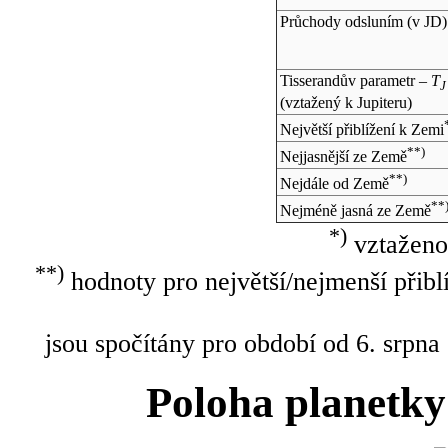
Průchody odsluním (v
JD
)
Tisserandův parametr –
T
J
(vztažený k Jupiteru)
Největší přiblížení k Zemi
**)
Nejjasnější ze Země
**)
Nejdále od Země
**
Nejméně jasná ze Země
*)
vztaženo
**)
hodnoty pro největší/nejmenší přibl
jsou spočítány pro období od 6. srpna
Poloha planetky