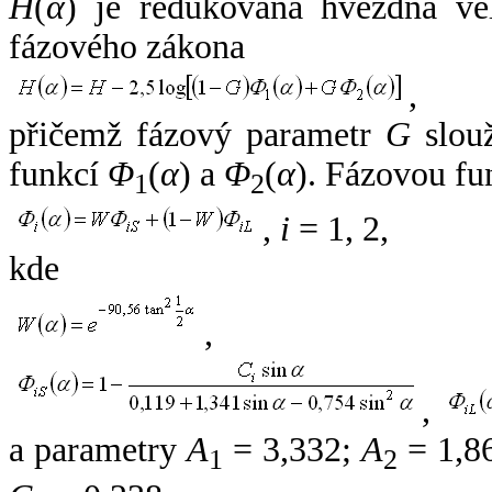
H
(
α
) je redukovaná hvězdná vel
fázového zákona
,
přičemž fázový parametr
G
slouž
funkcí
Φ
(
α
) a
Φ
(
α
). Fázovou fu
1
2
,
i
= 1, 2,
kde
,
,
a parametry
A
= 3,332;
A
= 1,8
1
2