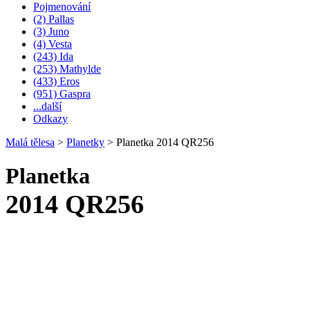
Pojmenování
(2) Pallas
(3) Juno
(4) Vesta
(243) Ida
(253) Mathylde
(433) Eros
(951) Gaspra
...další
Odkazy
Malá tělesa
>
Planetky
>
Planetka 2014 QR256
Planetka
2014 QR256