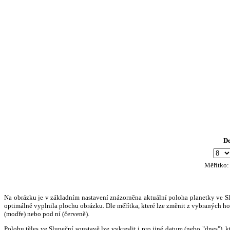
D
Měřítko
Na obrázku je v základním nastavení znázorněna aktuální poloha planetky ve Slun
optimálně vyplnila plochu obrázku. Dle měřítka, které lze změnit z vybraných hod
(modře) nebo pod ní (červeně).
Polohu těles ve Sluneční soustavě lze vykreslit i pro jiné datum (nebo "dnes")