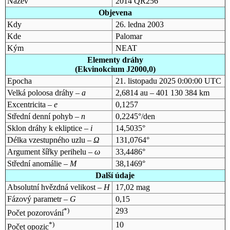
Název
2014 QR256
Objevena
Kdy
26. ledna 2003
Kde
Palomar
Kým
NEAT
Elementy dráhy
(Ekvinokcium J2000,0)
Epocha
21. listopadu 2025 0:00:00 UTC
Velká poloosa dráhy –
a
2,6814 au – 401 130 384 km
Excentricita –
e
0,1257
Střední denní pohyb –
n
0,2245°/den
Sklon dráhy k ekliptice –
i
14,5035°
Délka vzestupného uzlu –
Ω
131,0764°
Argument šířky perihelu –
ω
33,4486°
Střední anomálie –
M
38,1469°
Další údaje
Absolutní hvězdná velikost –
H
17,02 mag
Fázový parametr –
G
0,15
*)
293
Počet pozorování
*)
10
Počet opozic