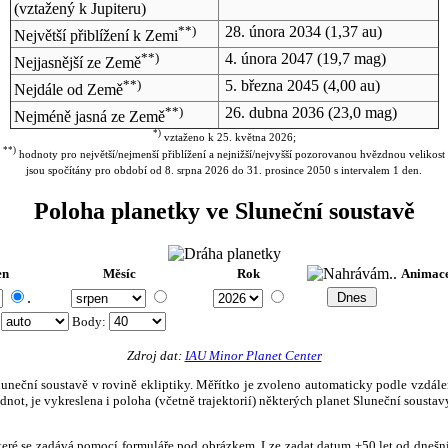
(vztažený k Jupiteru)
**)
28. února 2034
(1,37 au)
Největší přiblížení k Zemi
**)
4. února 2047
(19,7 mag)
Nejjasnější ze Země
**)
5. března 2045
(4,00 au)
Nejdále od Země
**)
26. dubna 2036
(23,0 mag)
Nejméně jasná ze Země
*)
vztaženo k 25. května 2026;
**)
hodnoty pro největší/nejmenší přiblížení a nejnižší/nejvyšší pozorovanou hvězdnou velikost
jsou spočítány pro období od 8. srpna 2026 do 31. prosince 2050 s intervalem 1 den.
Poloha planetky ve Sluneční soustavě
en
Měsíc
Rok
Animac
.
:
Body
:
Zdroj dat:
IAU Minor Planet Center
eční soustavě v rovině ekliptiky. Měřítko je zvoleno automaticky podle vzdálenost
not, je vykreslena i poloha (včetně trajektorií) některých planet Sluneční soustavy
, které se zadává pomocí formuláře pod obrázkem. Lze zadat datum ±50 let od dneš