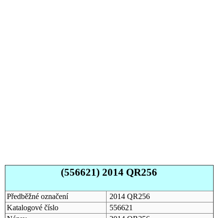
(556621) 2014 QR256
Předběžné označení
2014 QR256
Katalogové číslo
556621