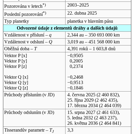
*)
2003–2025
Pozorována v letech
*)
22. dubna 2025
Poslední pozorování
Typ planetky
planetka v hlavním pásu
Odvozené údaje z elementů dráhy a dalších údajů
Vzdálenost v přísluní –
q
2,344 au – 350 693 000 km
Vzdálenost v odsluní –
Q
3,019 au – 451 568 000 km
Oběžná doba –
T
4,391 roků – 1 603,8 dnů
Vektor P [x]
−0,9505
Vektor P [y]
0,2005
Vektor P [z]
0,2374
Vektor Q [x]
−0,2468
Vektor Q [y]
−0,9513
Vektor Q [z]
−0,1846
Průchody přísluním (v
JD
)
4. června 2025
(2 460 832),
25. října 2029
(2 462 435),
17. března 2034
(2 464 039)
Průchody odsluním (v
JD
)
15. srpna 2027
(2 461 633),
5. ledna 2032
(2 463 237),
26. května 2036
(2 464 841)
Tisserandův parametr –
T
3,3
J