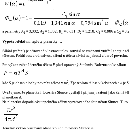
,
,
a parametry
A
= 3,332;
A
= 1,862;
B
= 0,631;
B
= 1,218;
C
= 0,986 a
C
= 0,
1
2
1
2
1
2
Výpočet efektivní teploty planetky …
Sálání (záření) je přirozená vlastnost těles, souvisí se změnami vnitřní energie 
tělesem. Pohltivost a odrazivost záření u tělesa závisí na jakosti a barvě povrch
Pro výkon záření černého tělesa
P
platí upravený Stefanův-Boltzmannův zákon
2
kde
S
je obsah plochy povrchu tělesa v m
,
T
je teplota tělesa v kelvinech a
σ
je S
Uvažujeme, že planetka i fotosféra Slunce vysílají i přijímají záření jako černá 
planetkou
d
.
Na planetku dopadá část tepelného záření vyzařovaného fotosférou Slunce. Tuto 
Tepelný výkon přijímaný planetkou od fotosféry Slunce je