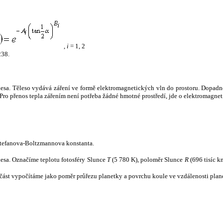
,
i
= 1, 2
238.
tělesa. Těleso vydává záření ve formě elektromagnetických vln do prostoru. Dopadne-l
u. Pro přenos tepla zářením není potřeba žádné hmotné prostředí, jde o elektromagnet
tefanova-Boltzmannova konstanta.
tělesa. Označíme teplotu fotosféry Slunce
T
(5 780 K), poloměr Slunce
R
(696 tisíc k
část vypočítáme jako poměr průřezu planetky a povrchu koule ve vzdálenosti plane