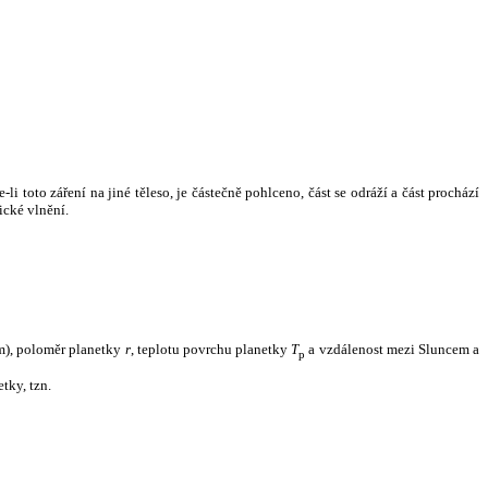
i toto záření na jiné těleso, je částečně pohlceno, část se odráží a část prochází
ické vlnění.
m), poloměr planetky
r
, teplotu povrchu planetky
T
a vzdálenost mezi Sluncem a
p
tky, tzn.