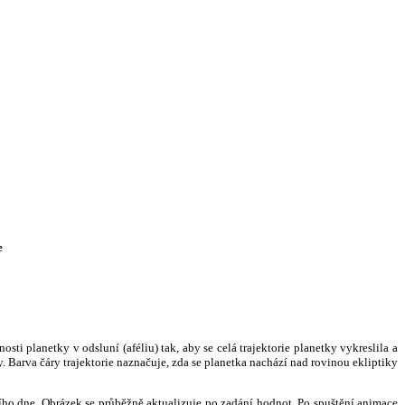
e
i planetky v odsluní (aféliu) tak, aby se celá trajektorie planetky vykreslila a
. Barva čáry trajektorie naznačuje, zda se planetka nachází nad rovinou ekliptiky
ního dne. Obrázek se průběžně aktualizuje po zadání hodnot. Po spuštění animace