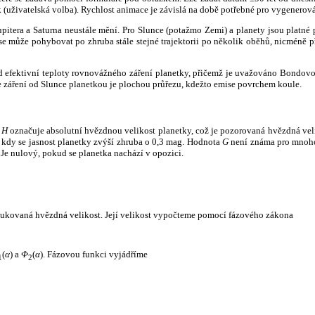
k (uživatelská volba). Rychlost animace je závislá na době potřebné pro vygenerová
itera a Saturna neustále mění. Pro Slunce (potažmo Zemi) a planety jsou platné p
 může pohybovat po zhruba stále stejné trajektorii po několik oběhů, nicméně při p
had efektivní teploty rovnovážného záření planetky, přičemž je uvažováno Bondov
záření od Slunce planetkou je plochou průřezu, kdežto emise povrchem koule.
e
H
označuje absolutní hvězdnou velikost planetky, což je pozorovaná hvězdná veli
i, kdy se jasnost planetky zvýší zhruba o 0,3 mag. Hodnota
G
není známa pro mnoho 
Je nulový, pokud se planetka nachází v opozici.
edukovaná hvězdná velikost. Její velikost vypočteme pomocí fázového zákona
(
α
) a
Φ
(
α
). Fázovou funkci vyjádříme
1
2