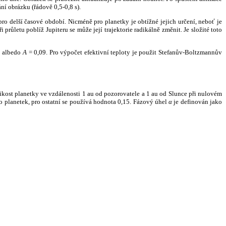
ní obrázku (řádově 0,5-0,8 s).
ro delší časové období. Nicméně pro planetky je obtížné jejich určení, neboť je
růletu poblíž Jupiteru se může její trajektorie radikálně změnit. Je složité toto
o albedo
A
= 0,09. Pro výpočet efektivní teploty je použit Stefanův-Boltzmannův
kost planetky ve vzdálenosti 1 au od pozorovatele a 1 au od Slunce při nulovém
planetek, pro ostatní se používá hodnota 0,15. Fázový úhel
α
je definován jako