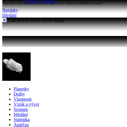
Katalogy objektů
Tato funkce je na stránkách Astronomia nová, testové otázky jsou přidávány postupně...
Novinky
Hledání
Zadejte text, který chcete hledat
Planetky
Dráhy
Vlastnosti
Vznik a vývoj
Seznam
Hledání
Statistika
Analýza