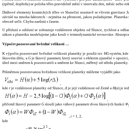
(zpětně, dopředu) se poloha těles pravidelně mění v intervalu den, měsíc nebo ro
Dráhové elementy kosmických těles ve Sluneční soustavě se vlivem gravitace Jup
závislé na mnoha faktorech - zejména na přesnosti, jakou požadujeme. Planetka se
obecně určit. Chyba narůstá s časem.
U přísluní a odsluní se zobrazuje vzdálenost objektu od Slunce, rychlost a od
zákon a planetku modelujeme jako kouli v termodynamické rovnováze. Absorpce 
Výpočet pozorované hvězdné velikosti …
K výpočtu pozorované hvězdné velikosti planetky je použit tzv. HG-systém, kd
fázovém úhlu, a
G
je fázový parametr, který souvisí s efektem zjasnění v opozic
úhel mezi směrem k pozorovateli a směrem ke Slunci, měřený od středu planetky. 
Průměrnou pozorovanou hvězdnou velikost planetky můžeme vyjádřit jako
,
kde
r
je vzdálenost planetky od Slunce,
Δ
je její vzdálenost od Země a
H
(
α
) je r
,
přičemž fázový parametr
G
slouží jako váhový parametr dvou fázových funkcí
Φ
,
i
= 1, 2,
kde