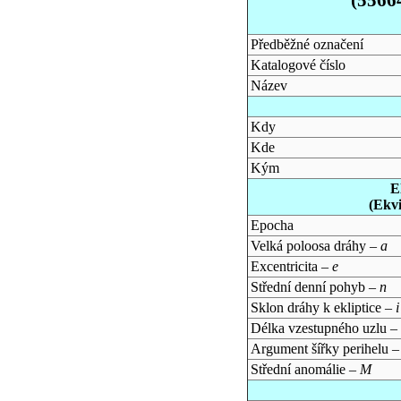
Předběžné označení
Katalogové číslo
Název
Kdy
Kde
Kým
E
(Ekv
Epocha
Velká poloosa dráhy –
a
Excentricita –
e
Střední denní pohyb –
n
Sklon dráhy k ekliptice –
i
Délka vzestupného uzlu –
Argument šířky perihelu 
Střední anomálie –
M