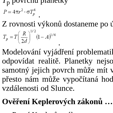
T
povrchu planetky
p
.
Z rovnosti výkonů dostaneme po 
.
Modelování vyjádření problemati
odpovídat realitě. Planetky nejso
samotný jejich povrch může mít v
přesto nám může vypočítaná hodn
vzdálenosti od Slunce.
Ověření Keplerových zákonů …