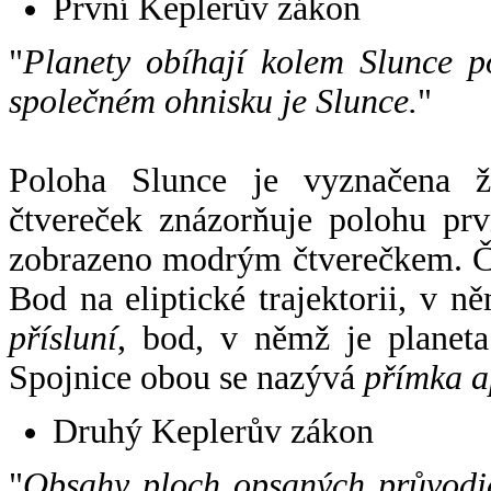
První Keplerův zákon
"
Planety obíhají kolem Slunce p
společném ohnisku je Slunce.
"
Poloha Slunce je vyznačena 
čtvereček znázorňuje polohu pr
zobrazeno modrým čtverečkem. Če
Bod na eliptické trajektorii, v n
přísluní
, bod, v němž je planet
Spojnice obou se nazývá
přímka a
Druhý Keplerův zákon
"
Obsahy ploch opsaných průvodič