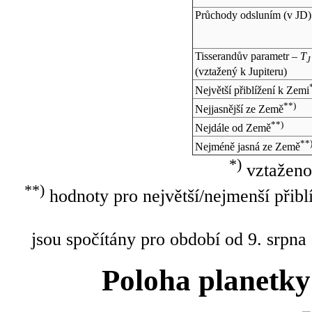
Průchody odsluním (v
JD
)
Tisserandův parametr –
T
J
(vztažený k Jupiteru)
Největší přiblížení k Zemi
**)
Nejjasnější ze Země
**)
Nejdále od Země
**
Nejméně jasná ze Země
*)
vztaženo
**)
hodnoty pro největší/nejmenší přibl
jsou spočítány pro období od 9. srpna
Poloha planetky