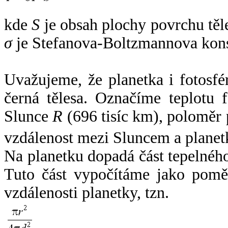
kde
S
je obsah plochy povrchu těl
σ
je Stefanova-Boltzmannova kons
Uvažujeme, že planetka i fotosfér
černá tělesa. Označíme teplotu 
Slunce
R
(696 tisíc km), poloměr
vzdálenost mezi Sluncem a plane
Na planetku dopadá část tepelnéh
Tuto část vypočítáme jako pomě
vzdálenosti planetky, tzn.