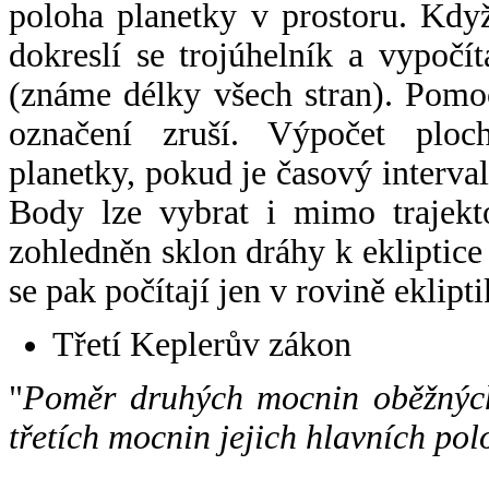
poloha planetky v prostoru. Kdy
dokreslí se trojúhelník a vypoč
(známe délky všech stran). Pomo
označení zruší. Výpočet ploch
planetky, pokud je časový interval
Body lze vybrat i mimo trajekto
zohledněn sklon dráhy k ekliptice
se pak počítají jen v rovině eklipti
Třetí Keplerův zákon
"
Poměr druhých mocnin oběžných
třetích mocnin jejich hlavních pol