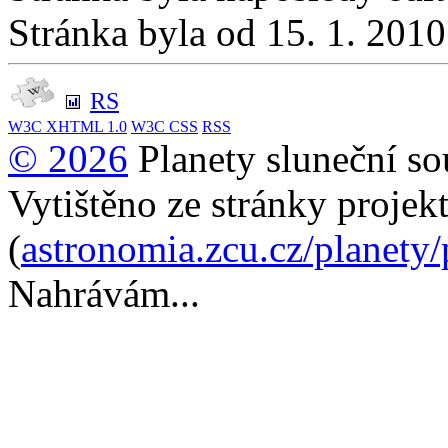
Stránka byla od 15. 1. 201
RS
W3C
XHTML 1.0
W3C
CSS
RSS
© 2026
Planety sluneční so
Vytištěno ze stránky projek
(
astronomia.zcu.cz/planety
Nahrávám...