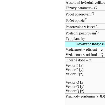
Absolutní hvězdná velikos
Fázový parametr –
G
*)
Počet pozorování
*)
Počet opozic
*)
Pozorována v letech
*)
Poslední pozorování
Typ planetky
Odvozené údaje z 
Vzdálenost v přísluní –
q
Vzdálenost v odsluní –
Q
Oběžná doba –
T
Vektor P [x]
Vektor P [y]
Vektor P [z]
Vektor Q [x]
Vektor Q [y]
Vektor Q [z]
Průchody přísluním (v
JD
)