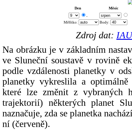
Den
Měsíc
.
Měřítko:
Body
:
Zdroj dat:
IAU
Na obrázku je v základním nastav
ve Sluneční soustavě v rovině ek
podle vzdálenosti planetky v odsl
planetky vykreslila a optimálně
které lze změnit z vybraných h
trajektorií) některých planet Sl
naznačuje, zda se planetka nacház
ní (červeně).