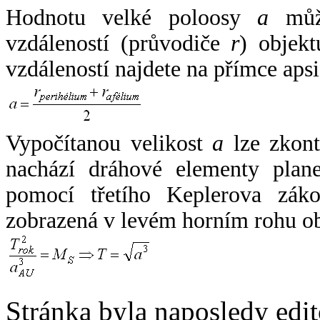
Hodnotu velké poloosy
a
může
vzdáleností (průvodiče
r
) objekt
vzdáleností najdete na přímce apsi
Vypočítanou velikost
a
lze zkont
nachází dráhové elementy plane
pomocí třetího Keplerova zák
zobrazená v levém horním rohu o
Stránka byla naposledy edi