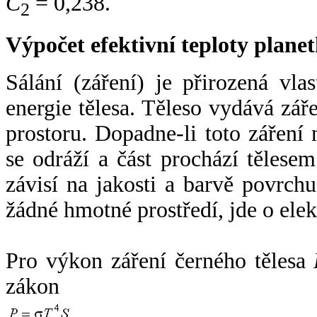
C
= 0,238.
2
Výpočet efektivní teploty plan
Sálání (záření) je přirozená vla
energie tělesa. Těleso vydává zá
prostoru. Dopadne-li toto záření n
se odráží a část prochází tělesem
závisí na jakosti a barvě povrch
žádné hmotné prostředí, jde o ele
Pro výkon záření černého tělesa
zákon