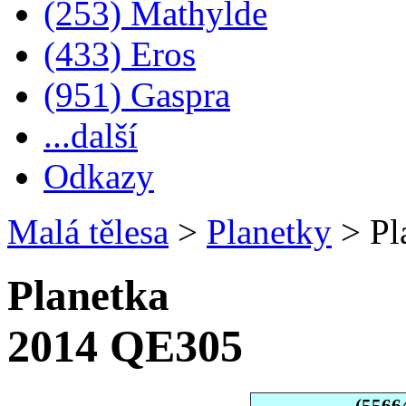
(253) Mathylde
(433) Eros
(951) Gaspra
...další
Odkazy
Malá tělesa
>
Planetky
>
Pl
Planetka
2014 QE305
(5566