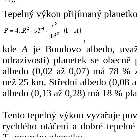
Tepelný výkon přijímaný planetko
,
kde
A
je Bondovo albedo, uvaž
odrazivosti) planetek se obecně
albedo (0,02 až 0,07) má 78 % z
než 25 km. Střední albedo (0,08 
albedo (0,13 až 0,28) má 18 % pla
Tento tepelný výkon vyzařuje po
rychlého otáčení a dobré tepelné