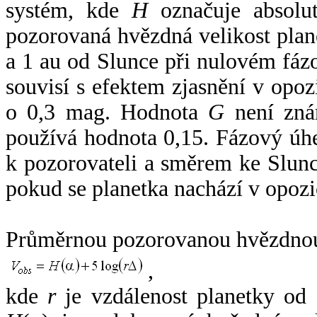
systém, kde
H
označuje absolut
pozorovaná hvězdná velikost plan
a 1 au od Slunce při nulovém fá
souvisí s efektem zjasnění v opoz
o 0,3 mag. Hodnota
G
není zná
používá hodnota 0,15. Fázový úh
k pozorovateli a směrem ke Slunc
pokud se planetka nachází v opozi
Průměrnou pozorovanou hvězdnou 
,
kde
r
je vzdálenost planetky od