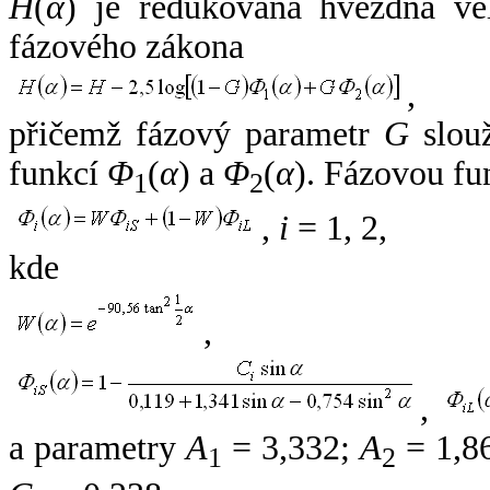
H
(
α
) je redukovaná hvězdná vel
fázového zákona
,
přičemž fázový parametr
G
slouž
funkcí
Φ
(
α
) a
Φ
(
α
). Fázovou fu
1
2
,
i
= 1, 2,
kde
,
,
a parametry
A
= 3,332;
A
= 1,8
1
2