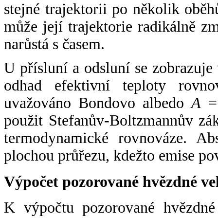
stejné trajektorii po několik oběh
může její trajektorie radikálně zm
narůstá s časem.
U přísluní a odsluní se zobrazuje
odhad efektivní teploty rovno
uvažováno Bondovo albedo
A
= 
použit Stefanův-Boltzmannův zák
termodynamické rovnováze. Abs
plochou průřezu, kdežto emise po
Výpočet pozorované hvězdné ve
K výpočtu pozorované hvězdné v