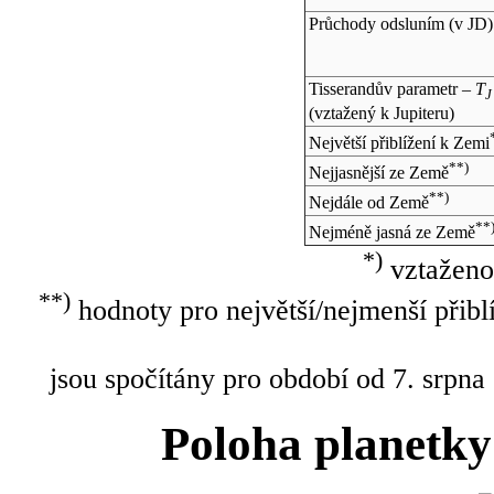
Průchody odsluním (v
JD
)
Tisserandův parametr –
T
J
(vztažený k Jupiteru)
Největší přiblížení k Zemi
**)
Nejjasnější ze Země
**)
Nejdále od Země
**
Nejméně jasná ze Země
*)
vztaženo
**)
hodnoty pro největší/nejmenší přibl
jsou spočítány pro období od 7. srpna
Poloha planetky