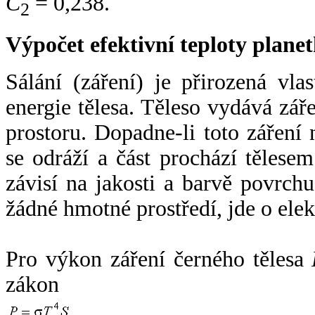
C
= 0,238.
2
Výpočet efektivní teploty plan
Sálání (záření) je přirozená vla
energie tělesa. Těleso vydává zá
prostoru. Dopadne-li toto záření n
se odráží a část prochází tělesem
závisí na jakosti a barvě povrch
žádné hmotné prostředí, jde o ele
Pro výkon záření černého tělesa
zákon