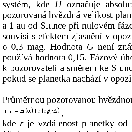
systém, kde
H
označuje absolut
pozorovaná hvězdná velikost plan
a 1 au od Slunce při nulovém fá
souvisí s efektem zjasnění v opoz
o 0,3 mag. Hodnota
G
není zná
používá hodnota 0,15. Fázový úh
k pozorovateli a směrem ke Slunc
pokud se planetka nachází v opozi
Průměrnou pozorovanou hvězdnou 
,
kde
r
je vzdálenost planetky od