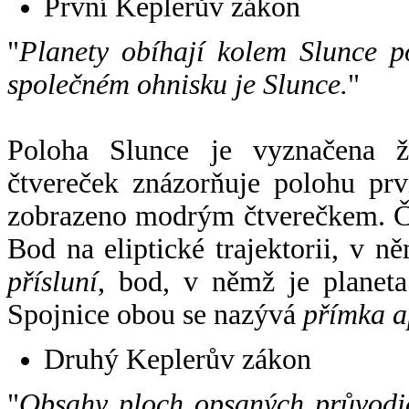
První Keplerův zákon
"
Planety obíhají kolem Slunce p
společném ohnisku je Slunce.
"
Poloha Slunce je vyznačena 
čtvereček znázorňuje polohu pr
zobrazeno modrým čtverečkem. Če
Bod na eliptické trajektorii, v n
přísluní
, bod, v němž je planet
Spojnice obou se nazývá
přímka a
Druhý Keplerův zákon
"
Obsahy ploch opsaných průvodič