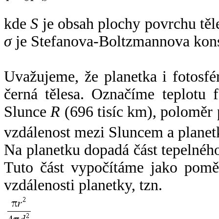
kde
S
je obsah plochy povrchu těl
σ
je Stefanova-Boltzmannova kons
Uvažujeme, že planetka i fotosfér
černá tělesa. Označíme teplotu 
Slunce
R
(696 tisíc km), poloměr
vzdálenost mezi Sluncem a plane
Na planetku dopadá část tepelnéh
Tuto část vypočítáme jako pomě
vzdálenosti planetky, tzn.