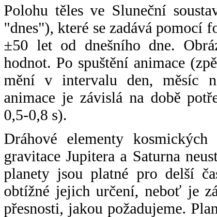
Polohu těles ve Sluneční sousta
"dnes"), které se zadává pomocí 
±50 let od dnešního dne. Obráz
hodnot. Po spuštění animace (zpě
mění v intervalu den, měsíc ne
animace je závislá na době potř
0,5-0,8 s).
Dráhové elementy kosmických t
gravitace Jupitera a Saturna neu
planety jsou platné pro delší č
obtížné jejich určení, neboť je 
přesnosti, jakou požadujeme. Pla