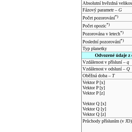
Absolutní hvězdná velikos
Fázový parametr –
G
*)
Počet pozorování
*)
Počet opozic
*)
Pozorována v letech
*)
Poslední pozorování
Typ planetky
Odvozené údaje z 
Vzdálenost v přísluní –
q
Vzdálenost v odsluní –
Q
Oběžná doba –
T
Vektor P [x]
Vektor P [y]
Vektor P [z]
Vektor Q [x]
Vektor Q [y]
Vektor Q [z]
Průchody přísluním (v
JD
)