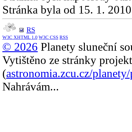
Stránka byla od 15. 1. 201
RS
W3C
XHTML 1.0
W3C
CSS
RSS
© 2026
Planety sluneční so
Vytištěno ze stránky projek
(
astronomia.zcu.cz/planety
Nahrávám...