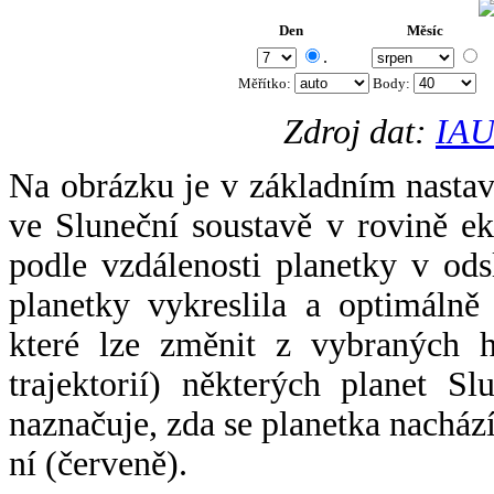
Den
Měsíc
.
Měřítko:
Body
:
Zdroj dat:
IAU
Na obrázku je v základním nastav
ve Sluneční soustavě v rovině ek
podle vzdálenosti planetky v odsl
planetky vykreslila a optimálně
které lze změnit z vybraných h
trajektorií) některých planet Sl
naznačuje, zda se planetka nacház
ní (červeně).