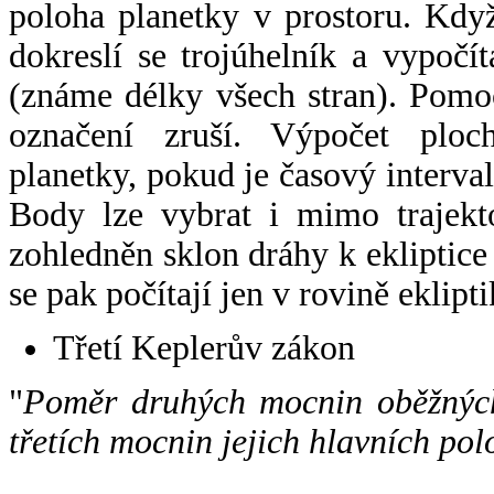
poloha planetky v prostoru. Kdy
dokreslí se trojúhelník a vypoč
(známe délky všech stran). Pomo
označení zruší. Výpočet ploch
planetky, pokud je časový interval
Body lze vybrat i mimo trajekto
zohledněn sklon dráhy k ekliptice
se pak počítají jen v rovině eklipti
Třetí Keplerův zákon
"
Poměr druhých mocnin oběžných
třetích mocnin jejich hlavních pol