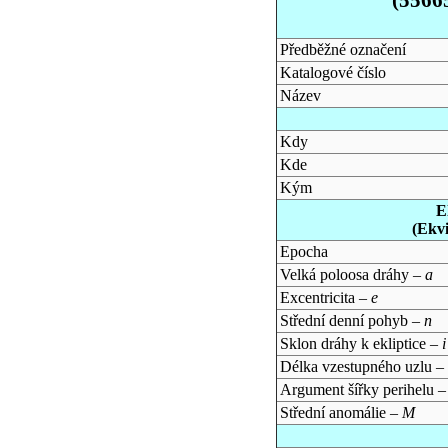
Předběžné označení
Katalogové číslo
Název
Kdy
Kde
Kým
E
(Ekv
Epocha
Velká poloosa dráhy –
a
Excentricita –
e
Střední denní pohyb –
n
Sklon dráhy k ekliptice –
i
Délka vzestupného uzlu –
Argument šířky perihelu 
Střední anomálie –
M