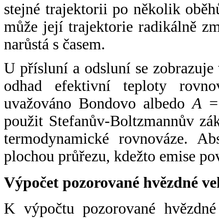
stejné trajektorii po několik oběh
může její trajektorie radikálně zm
narůstá s časem.
U přísluní a odsluní se zobrazuje
odhad efektivní teploty rovno
uvažováno Bondovo albedo
A
= 
použit Stefanův-Boltzmannův zák
termodynamické rovnováze. Abs
plochou průřezu, kdežto emise po
Výpočet pozorované hvězdné ve
K výpočtu pozorované hvězdné v