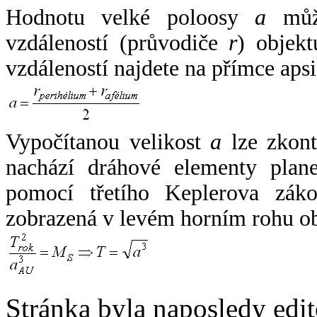
Hodnotu velké poloosy
a
může
vzdáleností (průvodiče
r
) objekt
vzdáleností najdete na přímce apsi
Vypočítanou velikost
a
lze zkont
nachází dráhové elementy plane
pomocí třetího Keplerova zák
zobrazená v levém horním rohu o
Stránka byla naposledy edi