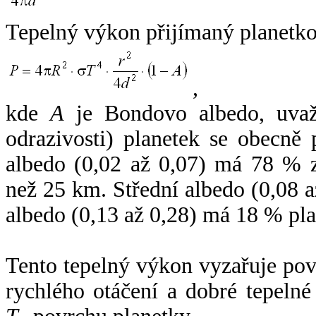
Tepelný výkon přijímaný planetko
,
kde
A
je Bondovo albedo, uvaž
odrazivosti) planetek se obecně
albedo (0,02 až 0,07) má 78 % z
než 25 km. Střední albedo (0,08 
albedo (0,13 až 0,28) má 18 % pla
Tento tepelný výkon vyzařuje po
rychlého otáčení a dobré tepelné