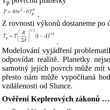
T
povrchu planetky
p
.
Z rovnosti výkonů dostaneme po 
.
Modelování vyjádření problemati
odpovídat realitě. Planetky nejso
samotný jejich povrch může mít v
přesto nám může vypočítaná hodn
vzdálenosti od Slunce.
Ověření Keplerových zákonů …