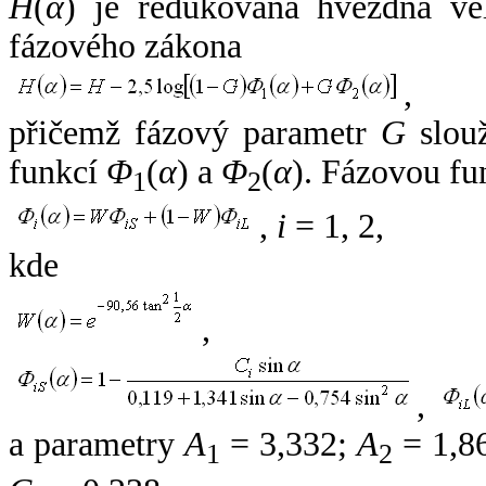
H
(
α
) je redukovaná hvězdná vel
fázového zákona
,
přičemž fázový parametr
G
slouž
funkcí
Φ
(
α
) a
Φ
(
α
). Fázovou fu
1
2
,
i
= 1, 2,
kde
,
,
a parametry
A
= 3,332;
A
= 1,8
1
2