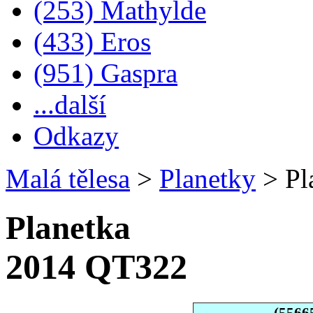
(253) Mathylde
(433) Eros
(951) Gaspra
...další
Odkazy
Malá tělesa
>
Planetky
>
Pl
Planetka
2014 QT322
(5566