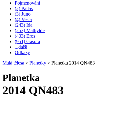
Pojmenování
(2) Pallas
(3) Juno
(4) Vesta
(243) Ida
(253) Mathylde
(433) Eros
(951) Gaspra
...další
Odkazy
Malá tělesa
>
Planetky
>
Planetka 2014 QN483
Planetka
2014 QN483