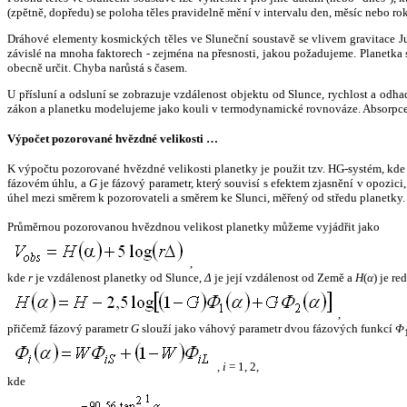
(zpětně, dopředu) se poloha těles pravidelně mění v intervalu den, měsíc nebo ro
Dráhové elementy kosmických těles ve Sluneční soustavě se vlivem gravitace Jup
závislé na mnoha faktorech - zejména na přesnosti, jakou požadujeme. Planetka se
obecně určit. Chyba narůstá s časem.
U přísluní a odsluní se zobrazuje vzdálenost objektu od Slunce, rychlost a od
zákon a planetku modelujeme jako kouli v termodynamické rovnováze. Absorpce 
Výpočet pozorované hvězdné velikosti …
K výpočtu pozorované hvězdné velikosti planetky je použit tzv. HG-systém, kd
fázovém úhlu, a
G
je fázový parametr, který souvisí s efektem zjasnění v opozic
úhel mezi směrem k pozorovateli a směrem ke Slunci, měřený od středu planetky. 
Průměrnou pozorovanou hvězdnou velikost planetky můžeme vyjádřit jako
,
kde
r
je vzdálenost planetky od Slunce,
Δ
je její vzdálenost od Země a
H
(
α
) je r
,
přičemž fázový parametr
G
slouží jako váhový parametr dvou fázových funkcí
Φ
,
i
= 1, 2,
kde