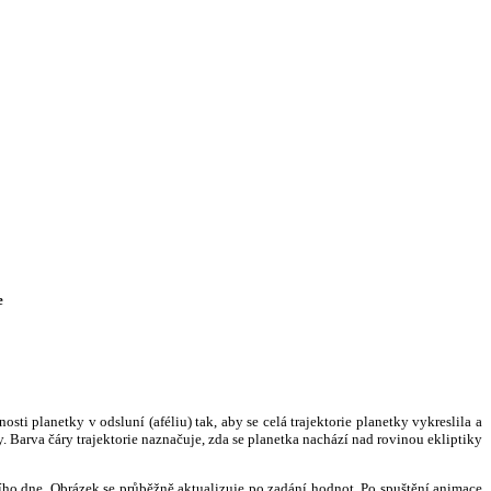
e
i planetky v odsluní (aféliu) tak, aby se celá trajektorie planetky vykreslila a
. Barva čáry trajektorie naznačuje, zda se planetka nachází nad rovinou ekliptiky
ního dne. Obrázek se průběžně aktualizuje po zadání hodnot. Po spuštění animace