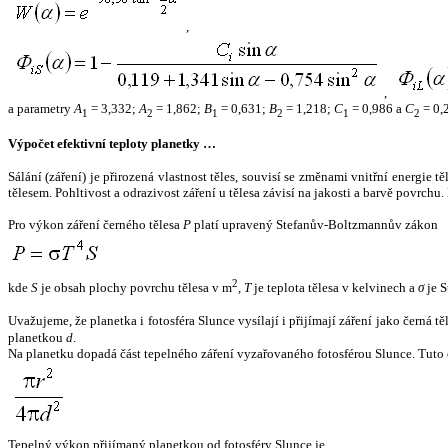
,
,
a parametry
A
= 3,332;
A
= 1,862;
B
= 0,631;
B
= 1,218;
C
= 0,986 a
C
= 0,
1
2
1
2
1
2
Výpočet efektivní teploty planetky …
Sálání (záření) je přirozená vlastnost těles, souvisí se změnami vnitřní energie 
tělesem. Pohltivost a odrazivost záření u tělesa závisí na jakosti a barvě povrch
Pro výkon záření černého tělesa
P
platí upravený Stefanův-Boltzmannův zákon
2
kde
S
je obsah plochy povrchu tělesa v m
,
T
je teplota tělesa v kelvinech a
σ
je S
Uvažujeme, že planetka i fotosféra Slunce vysílají i přijímají záření jako černá 
planetkou
d
.
Na planetku dopadá část tepelného záření vyzařovaného fotosférou Slunce. Tuto 
Tepelný výkon přijímaný planetkou od fotosféry Slunce je