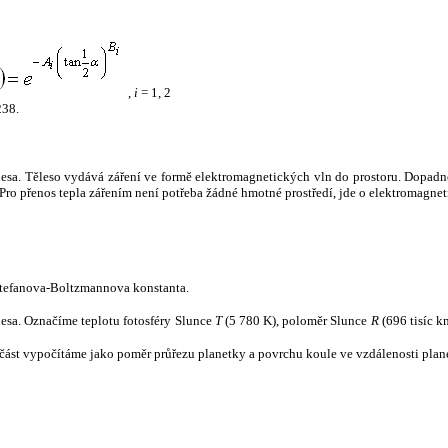
,
i
= 1, 2
238.
tělesa. Těleso vydává záření ve formě elektromagnetických vln do prostoru. Dopadne-l
u. Pro přenos tepla zářením není potřeba žádné hmotné prostředí, jde o elektromagnet
tefanova-Boltzmannova konstanta.
tělesa. Označíme teplotu fotosféry Slunce
T
(5 780 K), poloměr Slunce
R
(696 tisíc k
část vypočítáme jako poměr průřezu planetky a povrchu koule ve vzdálenosti plane