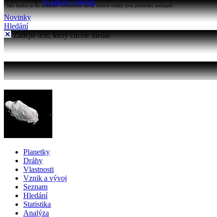
Katalogy objektů
Tato funkce je na stránkách Astronomia nová, testové otázky jsou přidávány postupně...
Novinky
Hledání
Zadejte text, který chcete hledat
Planetky
Dráhy
Vlastnosti
Vznik a vývoj
Seznam
Hledání
Statistika
Analýza