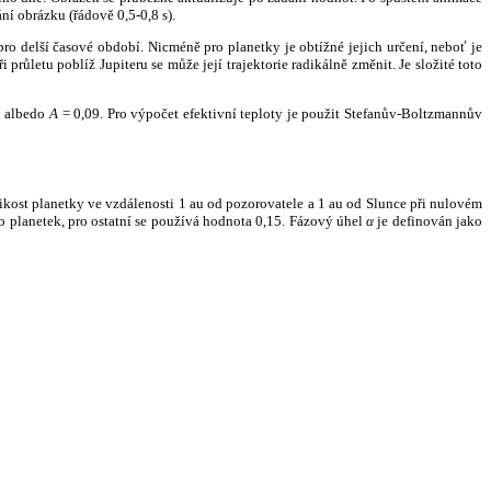
ní obrázku (řádově 0,5-0,8 s).
ro delší časové období. Nicméně pro planetky je obtížné jejich určení, neboť je
růletu poblíž Jupiteru se může její trajektorie radikálně změnit. Je složité toto
o albedo
A
= 0,09. Pro výpočet efektivní teploty je použit Stefanův-Boltzmannův
kost planetky ve vzdálenosti 1 au od pozorovatele a 1 au od Slunce při nulovém
planetek, pro ostatní se používá hodnota 0,15. Fázový úhel
α
je definován jako