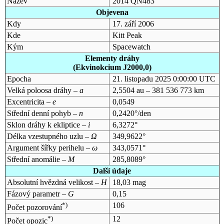
Název
2014 QN483
Objevena
Kdy
17. září 2006
Kde
Kitt Peak
Kým
Spacewatch
Elementy dráhy
(Ekvinokcium J2000,0)
Epocha
21. listopadu 2025 0:00:00 UTC
Velká poloosa dráhy –
a
2,5504 au – 381 536 773 km
Excentricita –
e
0,0549
Střední denní pohyb –
n
0,2420°/den
Sklon dráhy k ekliptice –
i
6,3272°
Délka vzestupného uzlu –
Ω
349,9622°
Argument šířky perihelu –
ω
343,0571°
Střední anomálie –
M
285,8089°
Další údaje
Absolutní hvězdná velikost –
H
18,03 mag
Fázový parametr –
G
0,15
*)
106
Počet pozorování
*)
12
Počet opozic