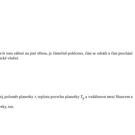
i toto záření na jiné těleso, je částečně pohlceno, část se odráží a část prochází
ické vlnění.
m), poloměr planetky
r
, teplotu povrchu planetky
T
a vzdálenost mezi Sluncem a
p
tky, tzn.