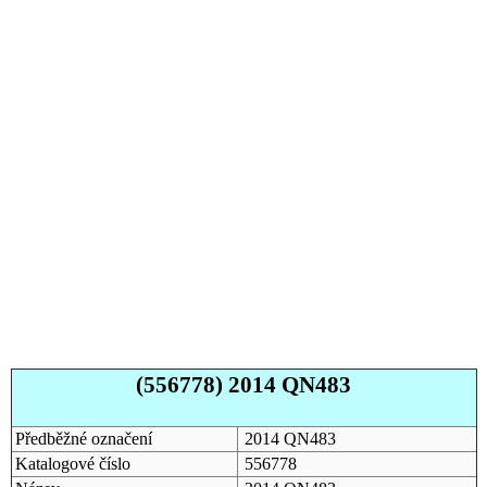
(556778) 2014 QN483
Předběžné označení
2014 QN483
Katalogové číslo
556778