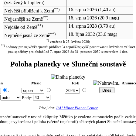
(vztažený k Jupiteru)
**)
16. srpna 2026
(1,40 au)
Největší přiblížení k Zemi
**)
16. srpna 2026
(20,9 mag)
Nejjasnější ze Země
**)
14. srpna 2028
(3,70 au)
Nejdále od Země
**)
18. října 2032
(23,6 mag)
Nejméně jasná ze Země
*)
vztaženo k 25. května 2026;
**)
hodnoty pro největší/nejmenší přiblížení a nejnižší/nejvyšší pozorovanou hvězdnou velikost
jsou spočítány pro období od 7. srpna 2026 do 31. prosince 2050 s intervalem 1 den.
Poloha planetky ve Sluneční soustavě
en
Měsíc
Rok
Animac
.
:
Body
:
Zdroj dat:
IAU Minor Planet Center
eční soustavě v rovině ekliptiky. Měřítko je zvoleno automaticky podle vzdálenost
not, je vykreslena i poloha (včetně trajektorií) některých planet Sluneční soustavy
, které se zadává pomocí formuláře pod obrázkem. Lze zadat datum ±50 let od dneš