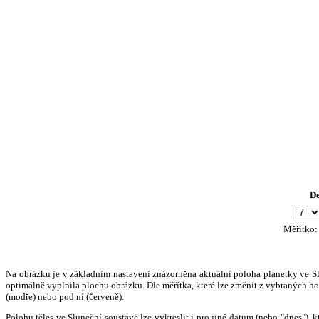
D
Měřítko
Na obrázku je v základním nastavení znázorněna aktuální poloha planetky ve Slun
optimálně vyplnila plochu obrázku. Dle měřítka, které lze změnit z vybraných hod
(modře) nebo pod ní (červeně).
Polohu těles ve Sluneční soustavě lze vykreslit i pro jiné datum (nebo "dnes")