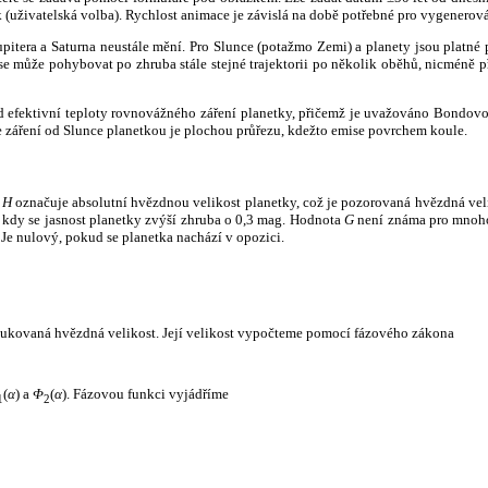
k (uživatelská volba). Rychlost animace je závislá na době potřebné pro vygenerová
itera a Saturna neustále mění. Pro Slunce (potažmo Zemi) a planety jsou platné p
 může pohybovat po zhruba stále stejné trajektorii po několik oběhů, nicméně při p
had efektivní teploty rovnovážného záření planetky, přičemž je uvažováno Bondov
záření od Slunce planetkou je plochou průřezu, kdežto emise povrchem koule.
e
H
označuje absolutní hvězdnou velikost planetky, což je pozorovaná hvězdná veli
i, kdy se jasnost planetky zvýší zhruba o 0,3 mag. Hodnota
G
není známa pro mnoho 
Je nulový, pokud se planetka nachází v opozici.
edukovaná hvězdná velikost. Její velikost vypočteme pomocí fázového zákona
(
α
) a
Φ
(
α
). Fázovou funkci vyjádříme
1
2