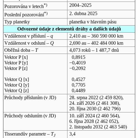
*)
2004–2025
Pozorována v letech
*)
2. dubna 2025
Poslední pozorování
Typ planetky
planetka v hlavním pásu
Odvozené údaje z elementů dráhy a dalších údajů
Vzdálenost v přísluní –
q
2,410 au – 360 590 000 km
Vzdálenost v odsluní –
Q
2,690 au – 402 484 000 km
Oběžná doba –
T
4,073 roků – 1 487,7 dnů
Vektor P [x]
0,8915
Vektor P [y]
−0,4019
Vektor P [z]
−0,2092
Vektor Q [x]
0,4527
Vektor Q [y]
0,7705
Vektor Q [z]
0,4489
Průchody přísluním (v
JD
)
28. srpna 2022
(2 459 820),
24. září 2026
(2 461 308),
20. října 2030
(2 462 796)
Průchody odsluním (v
JD
)
10. září 2024
(2 460 564),
6. října 2028
(2 462 052),
2. listopadu 2032
(2 463 540)
Tisserandův parametr –
T
3,4
J