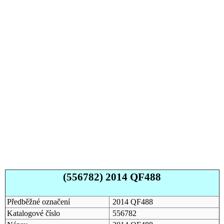
(556782) 2014 QF488
Předběžné označení
2014 QF488
Katalogové číslo
556782