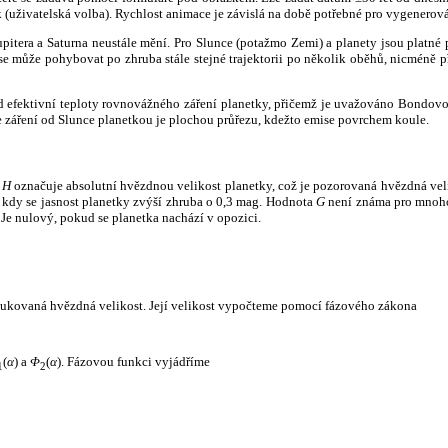
k (uživatelská volba). Rychlost animace je závislá na době potřebné pro vygenerová
itera a Saturna neustále mění. Pro Slunce (potažmo Zemi) a planety jsou platné p
 může pohybovat po zhruba stále stejné trajektorii po několik oběhů, nicméně při p
had efektivní teploty rovnovážného záření planetky, přičemž je uvažováno Bondov
záření od Slunce planetkou je plochou průřezu, kdežto emise povrchem koule.
e
H
označuje absolutní hvězdnou velikost planetky, což je pozorovaná hvězdná veli
i, kdy se jasnost planetky zvýší zhruba o 0,3 mag. Hodnota
G
není známa pro mnoho 
Je nulový, pokud se planetka nachází v opozici.
edukovaná hvězdná velikost. Její velikost vypočteme pomocí fázového zákona
(
α
) a
Φ
(
α
). Fázovou funkci vyjádříme
1
2