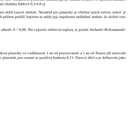
ní obrázku (řádově 0,5-0,8 s).
ro delší časové období. Nicméně pro planetky je obtížné jejich určení, neboť je
růletu poblíž Jupiteru se může její trajektorie radikálně změnit. Je složité toto
o albedo
A
= 0,09. Pro výpočet efektivní teploty je použit Stefanův-Boltzmannův
kost planetky ve vzdálenosti 1 au od pozorovatele a 1 au od Slunce při nulovém
planetek, pro ostatní se používá hodnota 0,15. Fázový úhel
α
je definován jako