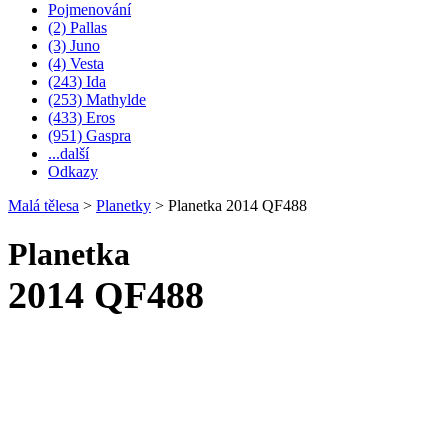
Pojmenování
(2) Pallas
(3) Juno
(4) Vesta
(243) Ida
(253) Mathylde
(433) Eros
(951) Gaspra
...další
Odkazy
Malá tělesa
>
Planetky
>
Planetka 2014 QF488
Planetka
2014 QF488