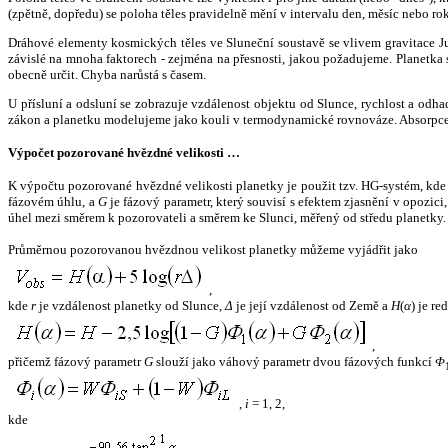
(zpětně, dopředu) se poloha těles pravidelně mění v intervalu den, měsíc nebo ro
Dráhové elementy kosmických těles ve Sluneční soustavě se vlivem gravitace Jup
závislé na mnoha faktorech - zejména na přesnosti, jakou požadujeme. Planetka se
obecně určit. Chyba narůstá s časem.
U přísluní a odsluní se zobrazuje vzdálenost objektu od Slunce, rychlost a od
zákon a planetku modelujeme jako kouli v termodynamické rovnováze. Absorpce 
Výpočet pozorované hvězdné velikosti …
K výpočtu pozorované hvězdné velikosti planetky je použit tzv. HG-systém, kd
fázovém úhlu, a
G
je fázový parametr, který souvisí s efektem zjasnění v opozic
úhel mezi směrem k pozorovateli a směrem ke Slunci, měřený od středu planetky. 
Průměrnou pozorovanou hvězdnou velikost planetky můžeme vyjádřit jako
,
kde
r
je vzdálenost planetky od Slunce,
Δ
je její vzdálenost od Země a
H
(
α
) je r
,
přičemž fázový parametr
G
slouží jako váhový parametr dvou fázových funkcí
Φ
,
i
= 1, 2,
kde