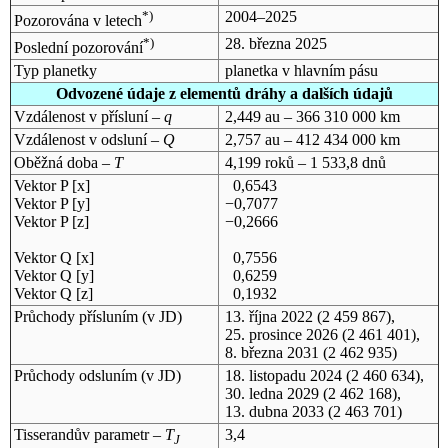
*)
2004–2025
Pozorována v letech
*)
28. března 2025
Poslední pozorování
Typ planetky
planetka v hlavním pásu
Odvozené údaje z elementů dráhy a dalších údajů
Vzdálenost v přísluní –
q
2,449 au – 366 310 000 km
Vzdálenost v odsluní –
Q
2,757 au – 412 434 000 km
Oběžná doba –
T
4,199 roků – 1 533,8 dnů
Vektor P [x]
0,6543
Vektor P [y]
−0,7077
Vektor P [z]
−0,2666
Vektor Q [x]
0,7556
Vektor Q [y]
0,6259
Vektor Q [z]
0,1932
Průchody přísluním (v
JD
)
13. října 2022
(2 459 867),
25. prosince 2026
(2 461 401),
8. března 2031
(2 462 935)
Průchody odsluním (v
JD
)
18. listopadu 2024
(2 460 634),
30. ledna 2029
(2 462 168),
13. dubna 2033
(2 463 701)
Tisserandův parametr –
T
3,4
J