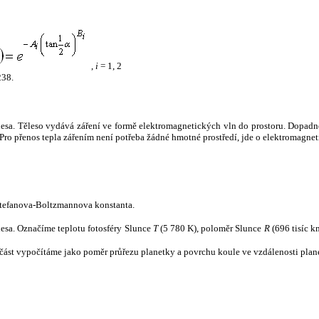
,
i
= 1, 2
238.
tělesa. Těleso vydává záření ve formě elektromagnetických vln do prostoru. Dopadne-l
u. Pro přenos tepla zářením není potřeba žádné hmotné prostředí, jde o elektromagnet
tefanova-Boltzmannova konstanta.
tělesa. Označíme teplotu fotosféry Slunce
T
(5 780 K), poloměr Slunce
R
(696 tisíc k
část vypočítáme jako poměr průřezu planetky a povrchu koule ve vzdálenosti plane