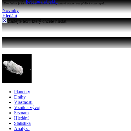
Katalogy objektů
Tato funkce je na stránkách Astronomia nová, testové otázky jsou přidávány postupně...
Novinky
Hledání
Zadejte text, který chcete hledat
Planetky
Dráhy
Vlastnosti
Vznik a vývoj
Seznam
Hledání
Statistika
Analýza