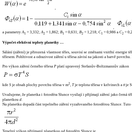
,
,
a parametry
A
= 3,332;
A
= 1,862;
B
= 0,631;
B
= 1,218;
C
= 0,986 a
C
= 0,
1
2
1
2
1
2
Výpočet efektivní teploty planetky …
Sálání (záření) je přirozená vlastnost těles, souvisí se změnami vnitřní energie 
tělesem. Pohltivost a odrazivost záření u tělesa závisí na jakosti a barvě povrch
Pro výkon záření černého tělesa
P
platí upravený Stefanův-Boltzmannův zákon
2
kde
S
je obsah plochy povrchu tělesa v m
,
T
je teplota tělesa v kelvinech a
σ
je S
Uvažujeme, že planetka i fotosféra Slunce vysílají i přijímají záření jako černá 
planetkou
d
.
Na planetku dopadá část tepelného záření vyzařovaného fotosférou Slunce. Tuto 
Tepelný výkon přijímaný planetkou od fotosféry Slunce je