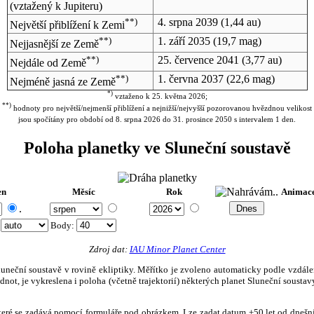
(vztažený k Jupiteru)
**)
4. srpna 2039
(1,44 au)
Největší přiblížení k Zemi
**)
1. září 2035
(19,7 mag)
Nejjasnější ze Země
**)
25. července 2041
(3,77 au)
Nejdále od Země
**)
1. června 2037
(22,6 mag)
Nejméně jasná ze Země
*)
vztaženo k 25. května 2026;
**)
hodnoty pro největší/nejmenší přiblížení a nejnižší/nejvyšší pozorovanou hvězdnou velikost
jsou spočítány pro období od 8. srpna 2026 do 31. prosince 2050 s intervalem 1 den.
Poloha planetky ve Sluneční soustavě
en
Měsíc
Rok
Animac
.
:
Body
:
Zdroj dat:
IAU Minor Planet Center
eční soustavě v rovině ekliptiky. Měřítko je zvoleno automaticky podle vzdálenost
not, je vykreslena i poloha (včetně trajektorií) některých planet Sluneční soustavy
, které se zadává pomocí formuláře pod obrázkem. Lze zadat datum ±50 let od dneš