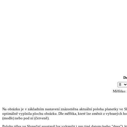
D
Měřítko
Na obrázku je v základním nastavení znázorněna aktuální poloha planetky ve Slun
optimálně vyplnila plochu obrázku. Dle měřítka, které lze změnit z vybraných hod
(modře) nebo pod ní (červeně).
Polohu těles ve Sluneční soustavě lze vykreslit i pro jiné datum (nebo "dnes")