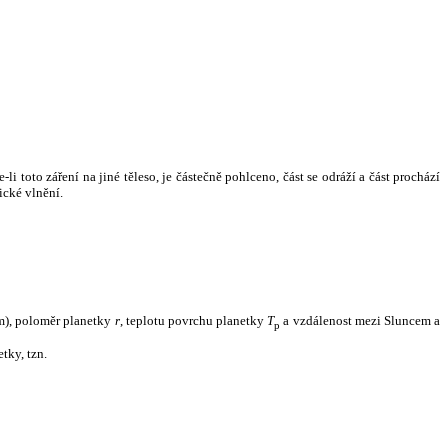
i toto záření na jiné těleso, je částečně pohlceno, část se odráží a část prochází
ické vlnění.
m), poloměr planetky
r
, teplotu povrchu planetky
T
a vzdálenost mezi Sluncem a
p
tky, tzn.