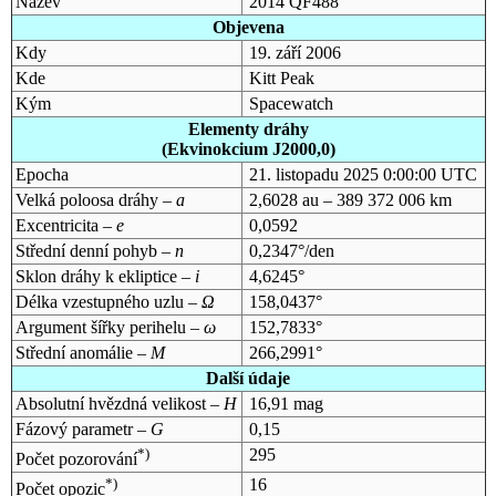
Název
2014 QF488
Objevena
Kdy
19. září 2006
Kde
Kitt Peak
Kým
Spacewatch
Elementy dráhy
(Ekvinokcium J2000,0)
Epocha
21. listopadu 2025 0:00:00 UTC
Velká poloosa dráhy –
a
2,6028 au – 389 372 006 km
Excentricita –
e
0,0592
Střední denní pohyb –
n
0,2347°/den
Sklon dráhy k ekliptice –
i
4,6245°
Délka vzestupného uzlu –
Ω
158,0437°
Argument šířky perihelu –
ω
152,7833°
Střední anomálie –
M
266,2991°
Další údaje
Absolutní hvězdná velikost –
H
16,91 mag
Fázový parametr –
G
0,15
*)
295
Počet pozorování
*)
16
Počet opozic