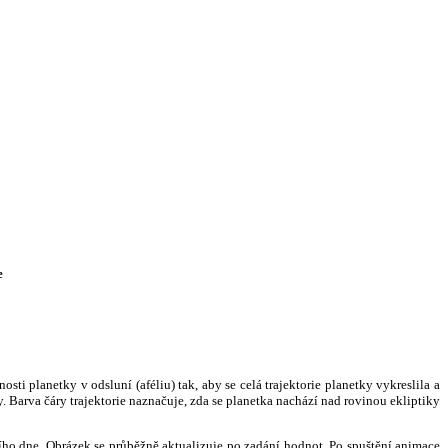
e
i planetky v odsluní (aféliu) tak, aby se celá trajektorie planetky vykreslila a
. Barva čáry trajektorie naznačuje, zda se planetka nachází nad rovinou ekliptiky
ního dne. Obrázek se průběžně aktualizuje po zadání hodnot. Po spuštění animace