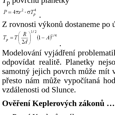
T
povrchu planetky
p
.
Z rovnosti výkonů dostaneme po 
.
Modelování vyjádření problemati
odpovídat realitě. Planetky nejso
samotný jejich povrch může mít v
přesto nám může vypočítaná hodn
vzdálenosti od Slunce.
Ověření Keplerových zákonů …