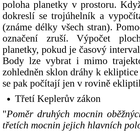
poloha planetky v prostoru. Kdy
dokreslí se trojúhelník a vypoč
(známe délky všech stran). Pomo
označení zruší. Výpočet ploch
planetky, pokud je časový interval
Body lze vybrat i mimo trajekto
zohledněn sklon dráhy k ekliptice
se pak počítají jen v rovině eklipti
Třetí Keplerův zákon
"
Poměr druhých mocnin oběžných
třetích mocnin jejich hlavních pol