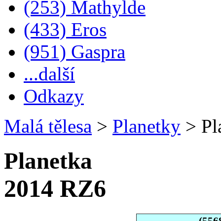
(253) Mathylde
(433) Eros
(951) Gaspra
...další
Odkazy
Malá tělesa
>
Planetky
>
Pl
Planetka
2014 RZ6
(556