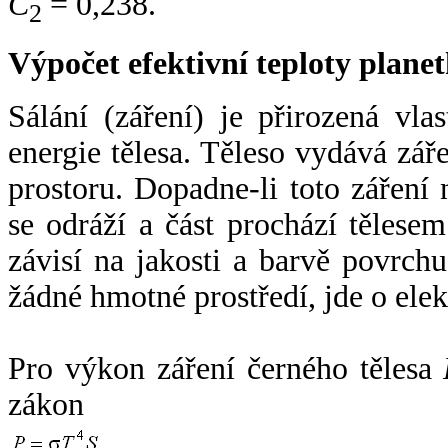
C
= 0,238.
2
Výpočet efektivní teploty plan
Sálání (záření) je přirozená vla
energie tělesa. Těleso vydává zá
prostoru. Dopadne-li toto záření n
se odráží a část prochází tělesem
závisí na jakosti a barvě povrch
žádné hmotné prostředí, jde o ele
Pro výkon záření černého tělesa
zákon