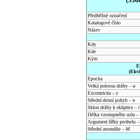
Předběžné označení
Katalogové číslo
Název
Kdy
Kde
Kým
E
(Ekv
Epocha
Velká poloosa dráhy –
a
Excentricita –
e
Střední denní pohyb –
n
Sklon dráhy k ekliptice –
i
Délka vzestupného uzlu –
Argument šířky perihelu 
Střední anomálie –
M