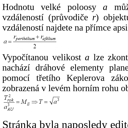
Hodnotu velké poloosy
a
může
vzdáleností (průvodiče
r
) objekt
vzdáleností najdete na přímce apsi
Vypočítanou velikost
a
lze zkont
nachází dráhové elementy plane
pomocí třetího Keplerova zák
zobrazená v levém horním rohu o
Stránka byla naposledy edi