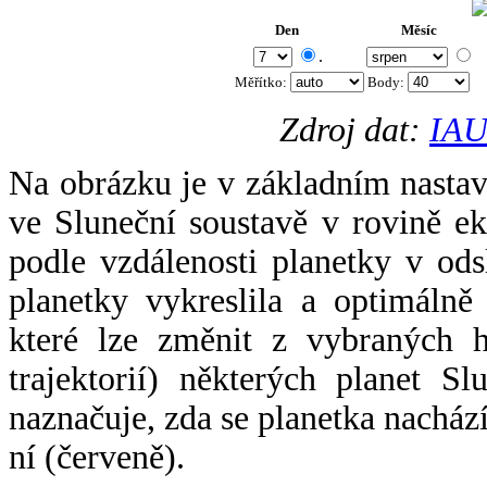
Den
Měsíc
.
Měřítko:
Body
:
Zdroj dat:
IAU
Na obrázku je v základním nastav
ve Sluneční soustavě v rovině ek
podle vzdálenosti planetky v odsl
planetky vykreslila a optimálně
které lze změnit z vybraných h
trajektorií) některých planet Sl
naznačuje, zda se planetka nacház
ní (červeně).