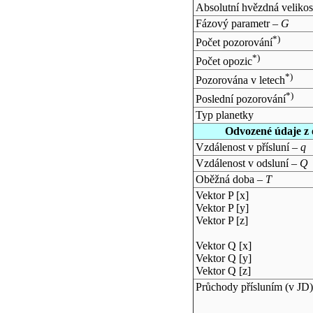
Absolutní hvězdná velikos
Fázový parametr –
G
*)
Počet pozorování
*)
Počet opozic
*)
Pozorována v letech
*)
Poslední pozorování
Typ planetky
Odvozené údaje z 
Vzdálenost v přísluní –
q
Vzdálenost v odsluní –
Q
Oběžná doba –
T
Vektor P [x]
Vektor P [y]
Vektor P [z]
Vektor Q [x]
Vektor Q [y]
Vektor Q [z]
Průchody přísluním (v
JD
)