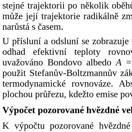
stejné trajektorii po několik oběh
může její trajektorie radikálně zm
narůstá s časem.
U přísluní a odsluní se zobrazuje
odhad efektivní teploty rovno
uvažováno Bondovo albedo
A
= 
použit Stefanův-Boltzmannův zák
termodynamické rovnováze. Abs
plochou průřezu, kdežto emise po
Výpočet pozorované hvězdné ve
K výpočtu pozorované hvězdné v