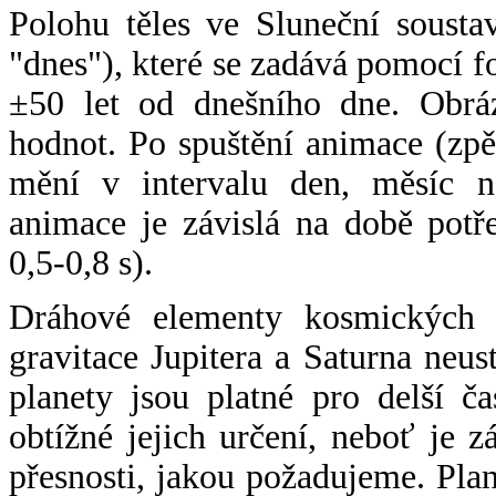
Polohu těles ve Sluneční sousta
"dnes"), které se zadává pomocí 
±50 let od dnešního dne. Obráz
hodnot. Po spuštění animace (zpě
mění v intervalu den, měsíc ne
animace je závislá na době potř
0,5-0,8 s).
Dráhové elementy kosmických t
gravitace Jupitera a Saturna neu
planety jsou platné pro delší č
obtížné jejich určení, neboť je 
přesnosti, jakou požadujeme. Pla