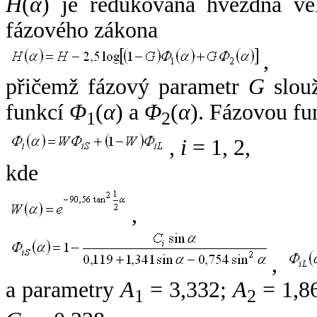
H
(
α
) je redukovaná hvězdná vel
fázového zákona
,
přičemž fázový parametr
G
slouž
funkcí
Φ
(
α
) a
Φ
(
α
). Fázovou fu
1
2
,
i
= 1, 2,
kde
,
,
a parametry
A
= 3,332;
A
= 1,8
1
2