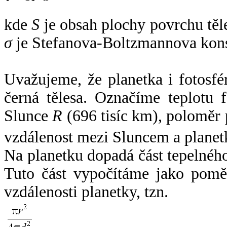
kde
S
je obsah plochy povrchu těl
σ
je Stefanova-Boltzmannova kons
Uvažujeme, že planetka i fotosfér
černá tělesa. Označíme teplotu 
Slunce
R
(696 tisíc km), poloměr
vzdálenost mezi Sluncem a plane
Na planetku dopadá část tepelnéh
Tuto část vypočítáme jako pomě
vzdálenosti planetky, tzn.