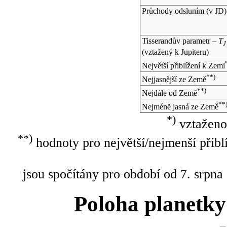
Průchody odsluním (v
JD
)
Tisserandův parametr –
T
J
(vztažený k Jupiteru)
Největší přiblížení k Zemi
**)
Nejjasnější ze Země
**)
Nejdále od Země
**
Nejméně jasná ze Země
*)
vztaženo
**)
hodnoty pro největší/nejmenší přibl
jsou spočítány pro období od 7. srpna
Poloha planetky