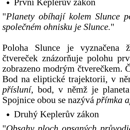
První Keplerův zákon
"
Planety obíhají kolem Slunce p
společném ohnisku je Slunce.
"
Poloha Slunce je vyznačena 
čtvereček znázorňuje polohu pr
zobrazeno modrým čtverečkem. Če
Bod na eliptické trajektorii, v n
přísluní
, bod, v němž je planet
Spojnice obou se nazývá
přímka a
Druhý Keplerův zákon
"
Obsahy ploch opsaných průvodič