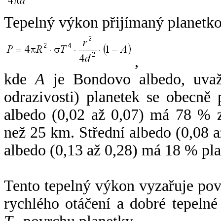
Tepelný výkon přijímaný planetko
,
kde
A
je Bondovo albedo, uvaž
odrazivosti) planetek se obecně
albedo (0,02 až 0,07) má 78 % z
než 25 km. Střední albedo (0,08 
albedo (0,13 až 0,28) má 18 % pla
Tento tepelný výkon vyzařuje po
rychlého otáčení a dobré tepelné