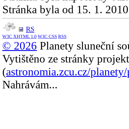
Stránka byla od 15. 1. 201
RS
W3C
XHTML 1.0
W3C
CSS
RSS
© 2026
Planety sluneční so
Vytištěno ze stránky projek
(
astronomia.zcu.cz/planety
Nahrávám...