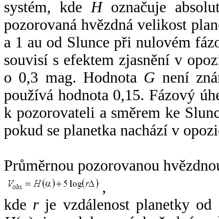
systém, kde
H
označuje absolut
pozorovaná hvězdná velikost plan
a 1 au od Slunce při nulovém fá
souvisí s efektem zjasnění v opoz
o 0,3 mag. Hodnota
G
není zná
používá hodnota 0,15. Fázový úh
k pozorovateli a směrem ke Slunc
pokud se planetka nachází v opozi
Průměrnou pozorovanou hvězdnou 
,
kde
r
je vzdálenost planetky od