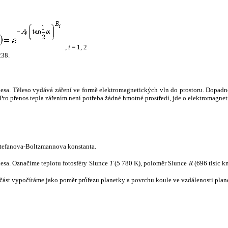
,
i
= 1, 2
238.
tělesa. Těleso vydává záření ve formě elektromagnetických vln do prostoru. Dopadne-l
u. Pro přenos tepla zářením není potřeba žádné hmotné prostředí, jde o elektromagnet
tefanova-Boltzmannova konstanta.
tělesa. Označíme teplotu fotosféry Slunce
T
(5 780 K), poloměr Slunce
R
(696 tisíc k
část vypočítáme jako poměr průřezu planetky a povrchu koule ve vzdálenosti plane