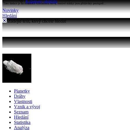
Katalogy objektů
Tato funkce je na stránkách Astronomia nová, testové otázky jsou přidávány postupně...
Novinky
Hledání
Zadejte text, který chcete hledat
Planetky
Dráhy
Vlastnosti
Vznik a vývoj
Seznam
Hledání
Statistika
Analýza