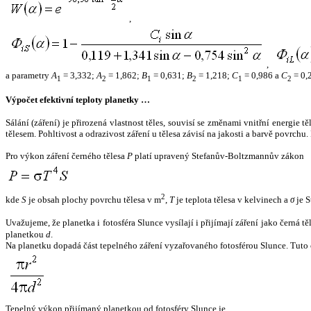
,
,
a parametry
A
= 3,332;
A
= 1,862;
B
= 0,631;
B
= 1,218;
C
= 0,986 a
C
= 0,
1
2
1
2
1
2
Výpočet efektivní teploty planetky …
Sálání (záření) je přirozená vlastnost těles, souvisí se změnami vnitřní energie 
tělesem. Pohltivost a odrazivost záření u tělesa závisí na jakosti a barvě povrch
Pro výkon záření černého tělesa
P
platí upravený Stefanův-Boltzmannův zákon
2
kde
S
je obsah plochy povrchu tělesa v m
,
T
je teplota tělesa v kelvinech a
σ
je S
Uvažujeme, že planetka i fotosféra Slunce vysílají i přijímají záření jako černá 
planetkou
d
.
Na planetku dopadá část tepelného záření vyzařovaného fotosférou Slunce. Tuto 
Tepelný výkon přijímaný planetkou od fotosféry Slunce je