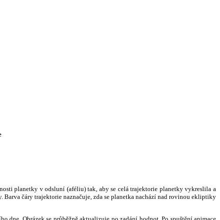
e
i planetky v odsluní (aféliu) tak, aby se celá trajektorie planetky vykreslila a
. Barva čáry trajektorie naznačuje, zda se planetka nachází nad rovinou ekliptiky
ního dne. Obrázek se průběžně aktualizuje po zadání hodnot. Po spuštění animace