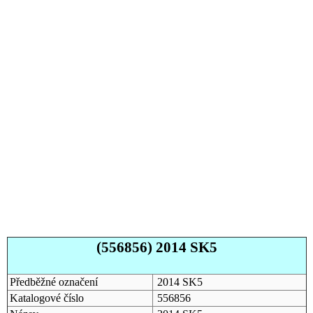
(556856) 2014 SK5
Předběžné označení
2014 SK5
Katalogové číslo
556856