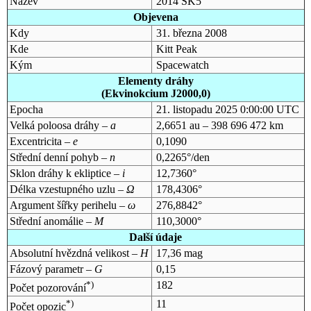
Název
2014 SK5
Objevena
Kdy
31. března 2008
Kde
Kitt Peak
Kým
Spacewatch
Elementy dráhy
(Ekvinokcium J2000,0)
Epocha
21. listopadu 2025 0:00:00 UTC
Velká poloosa dráhy –
a
2,6651 au – 398 696 472 km
Excentricita –
e
0,1090
Střední denní pohyb –
n
0,2265°/den
Sklon dráhy k ekliptice –
i
12,7360°
Délka vzestupného uzlu –
Ω
178,4306°
Argument šířky perihelu –
ω
276,8842°
Střední anomálie –
M
110,3000°
Další údaje
Absolutní hvězdná velikost –
H
17,36 mag
Fázový parametr –
G
0,15
*)
182
Počet pozorování
*)
11
Počet opozic