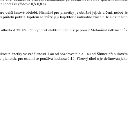
ní obrázku (řádově 0,5-0,8 s).
ro delší časové období. Nicméně pro planetky je obtížné jejich určení, neboť je
růletu poblíž Jupiteru se může její trajektorie radikálně změnit. Je složité toto
o albedo
A
= 0,09. Pro výpočet efektivní teploty je použit Stefanův-Boltzmannův
kost planetky ve vzdálenosti 1 au od pozorovatele a 1 au od Slunce při nulovém
planetek, pro ostatní se používá hodnota 0,15. Fázový úhel
α
je definován jako