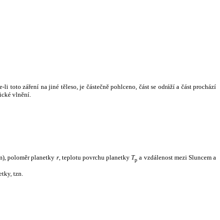
i toto záření na jiné těleso, je částečně pohlceno, část se odráží a část prochází
ické vlnění.
m), poloměr planetky
r
, teplotu povrchu planetky
T
a vzdálenost mezi Sluncem a
p
tky, tzn.