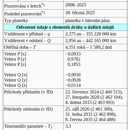
*)
2008–2025
Pozorována v letech
*)
28. března 2025
Poslední pozorování
Typ planetky
planetka v hlavním pásu
Odvozené údaje z elementů dráhy a dalších údajů
Vzdálenost v přísluní –
q
2,375 au – 355 228 000 km
Vzdálenost v odsluní –
Q
2,956 au – 442 165 000 km
Oběžná doba –
T
4,351 roků – 1 589,2 dnů
Vektor P [x]
−0,0933
Vektor P [y]
0,9782
Vektor P [z]
0,1855
Vektor Q [x]
−0,9956
Vektor Q [y]
−0,0928
Vektor Q [z]
−0,0114
Průchody přísluním (v
JD
)
22. července 2024
(2 460 515),
27. listopadu 2028
(2 462 104),
4. dubna 2033
(2 463 693)
Průchody odsluním (v
JD
)
25. září 2026
(2 461 309),
31. ledna 2031
(2 462 898),
8. června 2035
(2 464 488)
Tisserandův parametr –
T
3,3
J