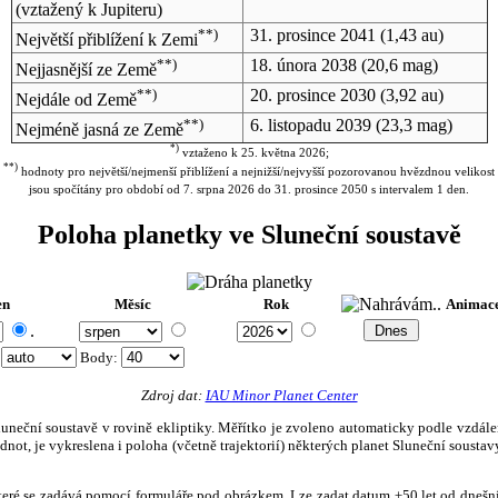
(vztažený k Jupiteru)
**)
31. prosince 2041
(1,43 au)
Největší přiblížení k Zemi
**)
18. února 2038
(20,6 mag)
Nejjasnější ze Země
**)
20. prosince 2030
(3,92 au)
Nejdále od Země
**)
6. listopadu 2039
(23,3 mag)
Nejméně jasná ze Země
*)
vztaženo k 25. května 2026;
**)
hodnoty pro největší/nejmenší přiblížení a nejnižší/nejvyšší pozorovanou hvězdnou velikost
jsou spočítány pro období od 7. srpna 2026 do 31. prosince 2050 s intervalem 1 den.
Poloha planetky ve Sluneční soustavě
en
Měsíc
Rok
Animac
.
:
Body
:
Zdroj dat:
IAU Minor Planet Center
eční soustavě v rovině ekliptiky. Měřítko je zvoleno automaticky podle vzdálenost
not, je vykreslena i poloha (včetně trajektorií) některých planet Sluneční soustavy
, které se zadává pomocí formuláře pod obrázkem. Lze zadat datum ±50 let od dneš