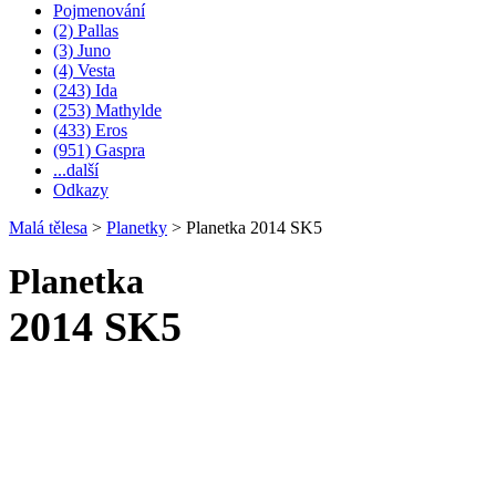
Pojmenování
(2) Pallas
(3) Juno
(4) Vesta
(243) Ida
(253) Mathylde
(433) Eros
(951) Gaspra
...další
Odkazy
Malá tělesa
>
Planetky
>
Planetka 2014 SK5
Planetka
2014 SK5