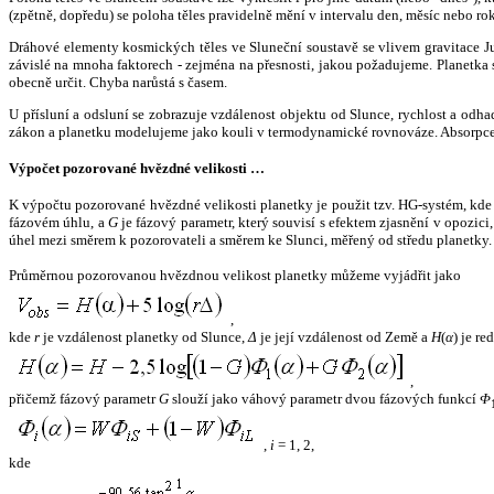
(zpětně, dopředu) se poloha těles pravidelně mění v intervalu den, měsíc nebo ro
Dráhové elementy kosmických těles ve Sluneční soustavě se vlivem gravitace Jup
závislé na mnoha faktorech - zejména na přesnosti, jakou požadujeme. Planetka se
obecně určit. Chyba narůstá s časem.
U přísluní a odsluní se zobrazuje vzdálenost objektu od Slunce, rychlost a od
zákon a planetku modelujeme jako kouli v termodynamické rovnováze. Absorpce 
Výpočet pozorované hvězdné velikosti …
K výpočtu pozorované hvězdné velikosti planetky je použit tzv. HG-systém, kd
fázovém úhlu, a
G
je fázový parametr, který souvisí s efektem zjasnění v opozic
úhel mezi směrem k pozorovateli a směrem ke Slunci, měřený od středu planetky. 
Průměrnou pozorovanou hvězdnou velikost planetky můžeme vyjádřit jako
,
kde
r
je vzdálenost planetky od Slunce,
Δ
je její vzdálenost od Země a
H
(
α
) je r
,
přičemž fázový parametr
G
slouží jako váhový parametr dvou fázových funkcí
Φ
,
i
= 1, 2,
kde