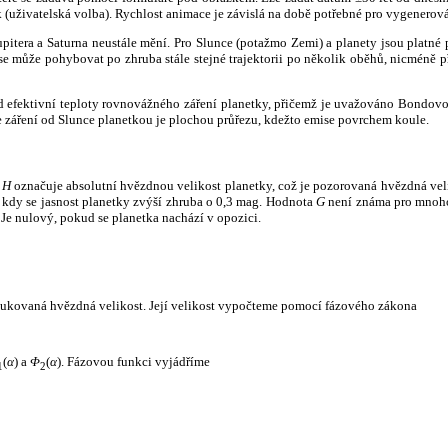
k (uživatelská volba). Rychlost animace je závislá na době potřebné pro vygenerová
itera a Saturna neustále mění. Pro Slunce (potažmo Zemi) a planety jsou platné p
 může pohybovat po zhruba stále stejné trajektorii po několik oběhů, nicméně při p
had efektivní teploty rovnovážného záření planetky, přičemž je uvažováno Bondov
záření od Slunce planetkou je plochou průřezu, kdežto emise povrchem koule.
e
H
označuje absolutní hvězdnou velikost planetky, což je pozorovaná hvězdná veli
i, kdy se jasnost planetky zvýší zhruba o 0,3 mag. Hodnota
G
není známa pro mnoho 
Je nulový, pokud se planetka nachází v opozici.
edukovaná hvězdná velikost. Její velikost vypočteme pomocí fázového zákona
(
α
) a
Φ
(
α
). Fázovou funkci vyjádříme
1
2