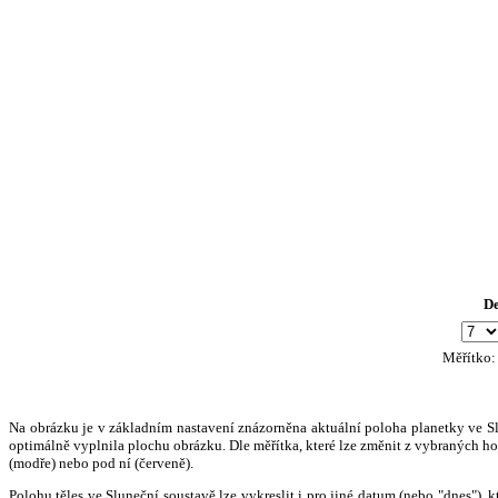
D
Měřítko
Na obrázku je v základním nastavení znázorněna aktuální poloha planetky ve Slun
optimálně vyplnila plochu obrázku. Dle měřítka, které lze změnit z vybraných hod
(modře) nebo pod ní (červeně).
Polohu těles ve Sluneční soustavě lze vykreslit i pro jiné datum (nebo "dnes")